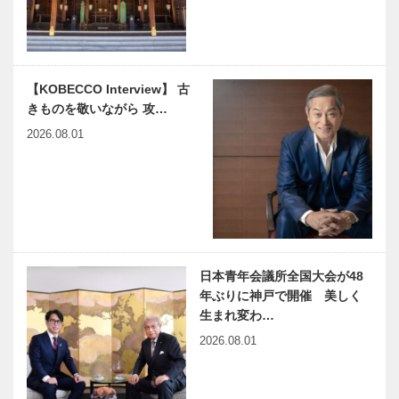
医療社会学」
リーズ 笑い
第一○三回
は人情噺をす
るための権利
神戸のカクシ
harmony（は
【KOBECCO Interview】 古
ボタン 第七
ーもにぃ）
きものを敬いながら 攻…
十三回 神戸
Vol.23 存在
人に愛された
のない子供た
2026.08.01
懐かしの味が
ち
蘇る
連載コラム
特集 司馬遼
「続・第二の
太郎と神戸｜
プレイボー
司馬先生から
ル」 ｜Vol.9
頂いた「神戸
の財産」
日本青年会議所全国大会が48
中西勝記念館
連載エッセイ
年ぶりに神戸で開催 美しく
｜「無字庵」
／喫茶店の書
生まれ変わ…
オープン
斎から ㊹
2026.08.01
井伏鱒二の筆
跡
レクサスの