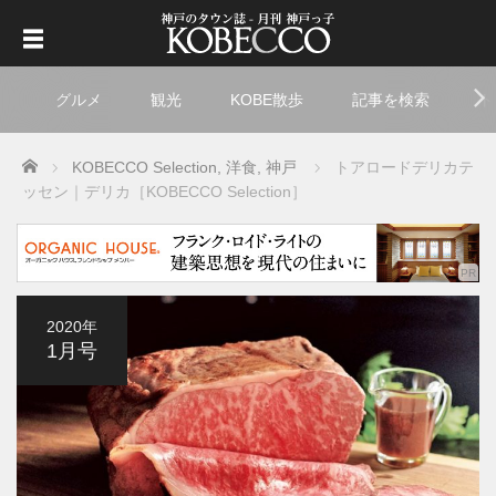
グルメ
観光
KOBE散歩
記事を検索
ト
Home
KOBECCO Selection
,
洋食
,
神戸
トアロードデリカテ
ッセン｜デリカ［KOBECCO Selection］
2020年
1月号