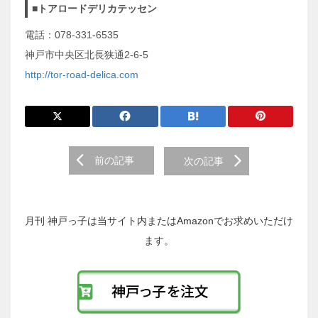
■トアロードデリカテッセン
電話：078-331-6535
神戸市中央区北長狭通2-6-5
http://tor-road-delica.com
前
前の記事
次の記事
後
の
投
稿
月刊 神戸っ子は当サイト内またはAmazonでお求めいただけ
へ
ます。
の
リ
ン
ク