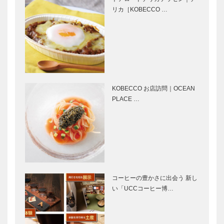
ロ・クチー
と影 〜わ
リカ［KOBECCO …
ナ 作家 筒
たしの神戸の
井 康隆
物語から〜
作家 玉岡
700号 記念寄
身体は嘘をつ
かお…
稿｜第二の神
かないが、
戸時代が た
脳はいくらで
った今始まっ
もウソをつく
ている 美術
｜横尾忠則
KOBECCO お店訪問｜OCEAN
家 横尾 忠
PLACE …
集う店
My Vitamin
則
Vol.01 鉄板
Lunch ● 私の
DINING 月や
ビタミンラン
チ ●｜お好み
焼き 春吉
司馬遼太郎記
パンヲカタ
念館（建築家
ル 浅香さん
コーヒーの豊かさに出会う 新し
安藤 忠雄）
と歩く ｜ パ
い「UCCコーヒー博…
ンさんぽ ｜
番外編
輝く女性Ⅲ
神戸御影メゾ