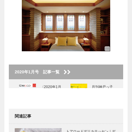
2020年1月号 記事一覧
〈2020年1月
月刊神戸っ子
号〉
700号 記念特
集｜扉
関連記事
700号 記念寄
700号 記念寄
稿｜テアト
稿｜神戸の光
トアロードデリカテッセン｜デ