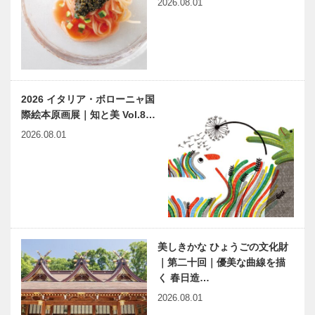
2026.08.01
［KOBECCO
カンド） 神
Selection］
戸本店｜ゴル
フウエア・雑
Hair&Face
神戸御影メゾ
貨［K…
Elizabeth｜
ンデコール｜
ヘアサロン
オートクチュ
［KOBECCO
ールインテリ
2026 イタリア・ボローニャ国
S…
ア
際絵本原画展｜知と美 Vol.8…
［KOBECCO
ノースウッズ
カワムラの＂
Select…
2026.08.01
に魅せられて
神戸ビーフ＂
Vol.06
への思い
Vol. 05
神戸の多様性
ANAクラウ
はまちの資産
ンプラザホテ
芸術・文化の
ル神戸のデザ
美しきかな ひょうごの文化財
振興につなげ
ートブッフェ
｜第二十回｜優美な曲線を描
ていく
｜Strawberry
く 春日造…
fiel…
兵庫県医師会
「神戸で落語
2026.08.01
の「みんなの
を楽しむ」シ