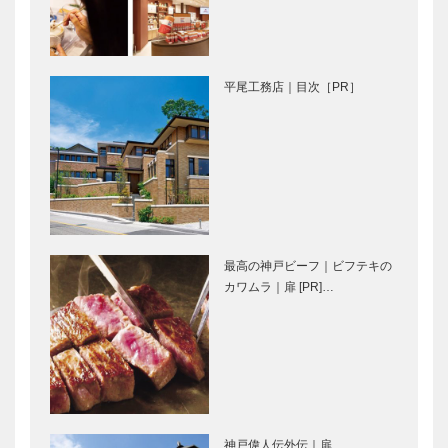
Vol.6 ハイブ
ンデコール
リッド芝
SISGrass日
本総代理店株
平尾工務店｜目次［PR］
式会社K2…
特集 司馬遼
特集 司馬遼󠄁
太郎と神戸｜
太郎と神戸｜
神戸の中の情
扉
景｜百万ドル
の夜景
特集 司馬遼
特集 司馬遼
太郎と神戸｜
太郎と神戸｜
最高の神戸ビーフ｜ビフテキの
ここに神戸が
世界にただ一
カワムラ｜扉 [PR]…
ある｜ハイカ
つの神戸
ラの伝統
㊎柴田音吉洋
ALEX｜トー
服店｜ハンド
タルビューテ
メイド注文紳
ィーサロン
士服
［KOBECCO
［KOBECCO
Selection］
神戸偉人伝外伝｜扉