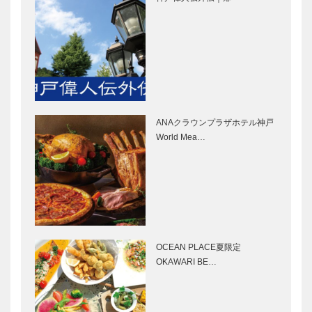
Selection］
マイスター大
STUDIO
学堂｜メガネ
KIICHI｜革小
［KOBECCO
物
Selection］
［KOBECCO
Selection］
らくだ洋靴店
フラウコウベ
三宮本店｜セ
｜ジュエリー
ミオーダーパ
&アクセサリ
ANAクラウンプラザホテル神戸
ンプス
ー
World Mea…
［KOBECCO
［KOBECCO
Selection…
Select…
ボックサン｜
マイスター大
神戸洋藝菓子
学堂｜メガネ
［KOBECCO
［KOBECCO
Selection］
Selection］
OCEAN PLACE夏限定
マキシン｜帽
御菓子司 常
OKAWARI BE…
子専門店
盤堂｜和菓子
［KOBECCO
［KOBECCO
Selection］
Selection］