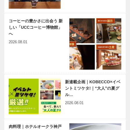
あるくらし
Vol.1 レクサ
スも、神戸ビ
コーヒーの豊かさに出会う 新
ーフも日本の
しい「UCCコーヒー博物館」
トップブラン
へ
ド…
2026.08.01
新連載企画｜KOBECCO×イベ
ントミツケタ!｜“大人”の夏グ
ル…
2026.08.01
肉料理｜ホテルオークラ神戸