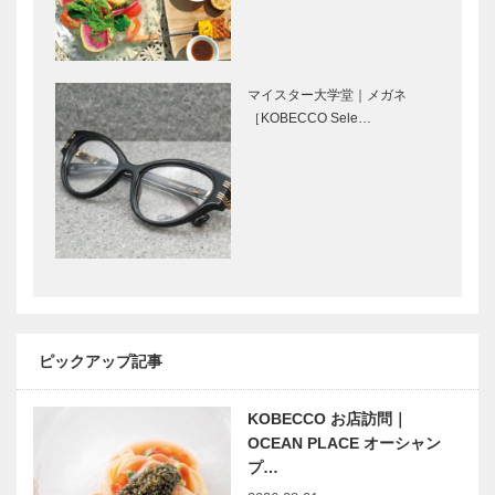
永田良介商店
北野クラブ｜
｜オーダーメ
フレンチレス
イド家具
トラン
マイスター大学堂｜メガネ
［KOBECCO
［KOBECCO
［KOBECCO Sele…
Selection］
Selection］
ブティック
トアロードデ
セリザワ｜婦
リカテッセン
人服
｜デリカ
［KOBECCO
［KOBECCO
Selection］
Selection］
北野ガーデン
ゴンチャロフ
｜フレンチレ
製菓｜洋菓子
ストラン
［KOBECCO
ピックアップ記事
［KOBECCO
Selection］
Selection］
KOBECCO お店訪問｜
ガゼボ｜イン
Fine（ファイ
OCEAN PLACE オーシャン
テリアショッ
ン）
プ…
プ
Second（セ