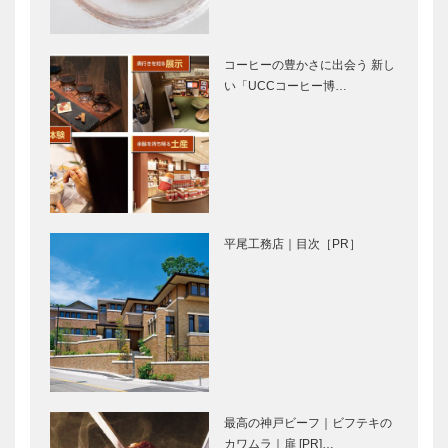
〝ゴッホの真
神戸のお嬢さ
神戸のお嬢さ
実〟
んAgain フル
んAgain
コーヒーの豊かさに出会う 新し
ート奏者 久
DORAYAKI
い「UCCコーヒー博…
保田 裕美さ
ROMA 徳本
ん
賀世子さん
ノースウッズ
輝く女性Ⅲ
に魅せられて
Vol.5 クムフ
Vol.05
ラ マリコ・
レイイリマラ
ニさん
平尾工務店｜目次［PR］
兵庫のモノづ
音楽のあるま
くりの素晴ら
ち♬23 扉
しさを世界
を開けたら、
へ！ 「KOBE
そこはジャズ
LEATHER（
に 囲まれる
神戸レザー）
非日常の空間
ウエディング
神戸御影メゾ
…
サロンイノウ
ンデコール｜
最高の神戸ビーフ｜ビフテキの
エ｜ウエディ
オートクチュ
カワムラ｜扉 [PR]…
ングドレスシ
ールインテリ