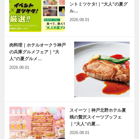
ントミツケタ!｜“大人”の夏グ
究極の忘年会
ル…
を開催！！
花一輪一輪が
2026.08.01
お客様との
コミュニケー
ションをつむ
ぐ レクサス
肉料理｜ホテルオークラ神戸
宝塚
の兵庫グルメフェア｜“大
人”の夏グルメ…
2026.08.01
スイーツ｜神戸北野ホテル夏
桃の贅沢スイーツブッフェ
｜“大人”の夏…
2026.08.01