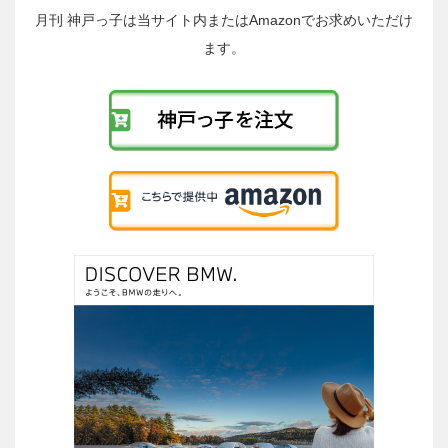
稿
月刊 神戸っ子は当サイト内またはAmazonでお求めいただけ
へ
ます。
の
リ
ン
ク