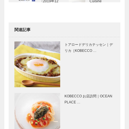
〈2019年12
Cuisine
月号〉
Franco-
Japonaise
Matsushima
｜神戸の粋…
関連記事
My Vitamin
兵庫県の
Lunch ● 私の
ANDO建築探
トアロードデリカテッセン｜デ
ビタミンラン
訪 ⑫六甲の
リカ［KOBECCO …
チ ●｜Eve
集合住宅 神
cafe
戸市灘区
1983年Ⅰ期
パンヲカタ
パンヲカタ
完成／19…
ル 浅香さん
ル 浅香さん
と歩く ｜ パ
と歩く ｜ パ
ンさんぽ ｜
ンさんぽ ｜
Vol.19 やさ
Vol.18
KOBECCO お店訪問｜OCEAN
しい風
PATISSER…
PLACE …
映画館で叶え
神戸のお嬢さ
られるゴッホ
んAgain フロ
との対話 ～
インドリーブ
映画「永遠の
上原 須賀子
門」で知る
さん