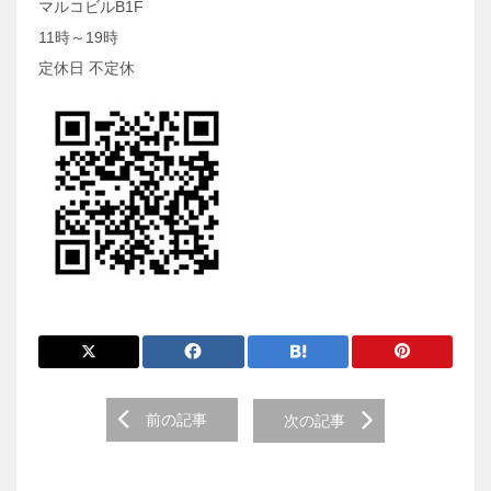
マルコビルB1F
11時～19時
定休日 不定休
前
前の記事
次の記事
後
の
投