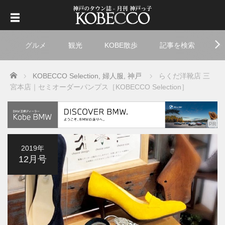
グルメ
観光
KOBE散歩
記事を検索
ト
Home
KOBECCO Selection
,
婦人服
,
神戸
らくだ洋靴店 三
宮本店｜セミオーダーパンプス［KOBECCO Selection］
2019年
12月号