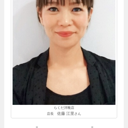
らくだ洋靴店
佐藤 江里
店長
さん