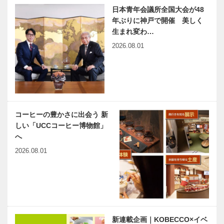
日本青年会議所全国大会が48
御大典奉祝記
MAKE OVER
年ぶりに神戸で開催 美しく
念事業「天神
MAGIC
生まれ変わ…
能」
KOBE年齢を
2026.08.01
重ね、人に深
みと輝きを与
える
兵庫県医師会
harmony（は
の「みんなの
ーもにぃ）
医療社会学」
Vol.22 ひろ
第一〇二回
がる子ども食
コーヒーの豊かさに出会う 新
堂
しい「UCCコーヒー博物館」
神戸鉄人伝
連載エッセイ
へ
第120回（最
／喫茶店の書
2026.08.01
終回）神戸市
斎から ㊸
長 久元 喜造
「折々のこと
（ひさもと
ば」
きぞう）さん
神戸のカクシ
おもしろ有馬
ボタン 第七
楽「第10回
十二回 豪華
兆楽亭」｜有
新連載企画｜KOBECCO×イベ
絢爛、三宮で
馬歳時記