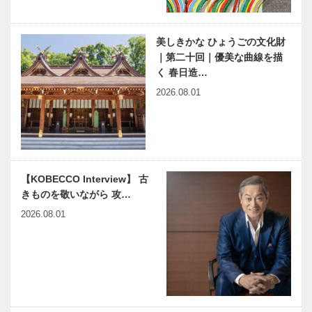
田嶋（株）創
縁の下の力持
業120周年、
ち 第18
プラスイ誕生
回 神戸大学
美しきかな ひょうごの文化財
10周年記念
医学部附属病
｜第二十回｜優美な曲線を描
を祝う
院 IVRセン
く 春日造…
ター
「神戸で落語
神戸俱楽部
2026.08.01
を楽しむ」シ
150周年 その
リーズ｜番外
歩みは、神戸
編｜見える黒
の歩みそのも
子 お茶子さ
の
んの世界
BMWのラグ
あしや芸術祭
【KOBECCO Interview】 古
ジュアリーモ
2019 コシノ
きものを敬いながら 攻…
デルが一堂に
ヒロコ展 芦
集う 「Story
屋神社
2026.08.01
of Luxury」
市長が語る、
高砂会 遊び
都市の記憶
ま書ー
著・久元 喜
Artwork on
造（神戸市
the T-shirt
長）