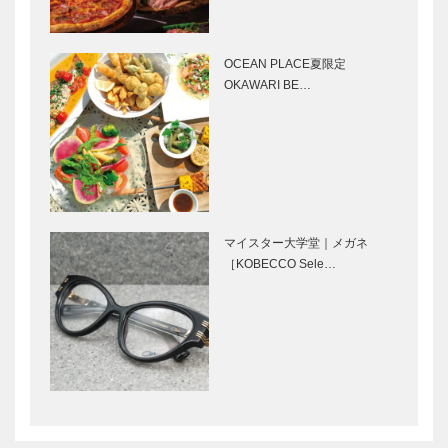
（クアドリフ
［KOBECCO
ォリオ）｜ビ
Selection］
スポークシュ
ーズ
OCEAN PLACE夏限定
らくだ洋靴店
ブティック
［KOBE…
OKAWARI BE…
三宮本店｜セ
セリザワ｜婦
ミオーダーパ
人服
ンプス
［KOBECCO
［KOBECCO
Selection］
Selection…
ホテル北野ク
北野クラブ｜
ラブ｜レスト
フレンチレス
ラン・パーテ
トラン
マイスター大学堂｜メガネ
ィ
［KOBECCO
［KOBECCO Sele…
［KOBECCO
Selection］
Selection］
北野ガーデン
トアロードデ
｜フレンチレ
リカテッセン
ストラン
｜デリカ
［KOBECCO
［KOBECCO
Selection］
Selection］
ボックサン｜
御菓子司 常