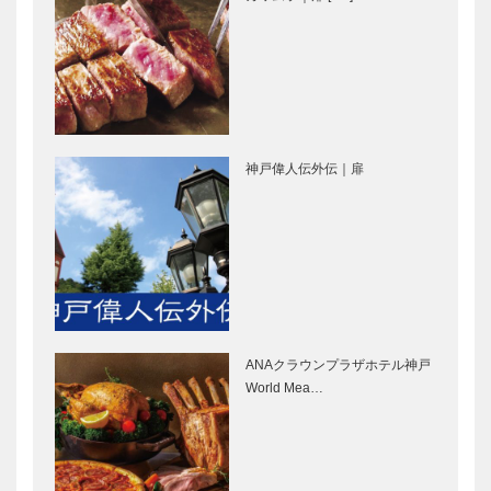
ョップ
ア
［KOBECCO
［KOBECCO
永田良介商店
STUDIO
Sele…
Select…
｜オーダーメ
KIICHI｜革小
イド家具
物
［KOBECCO
［KOBECCO
Selection］
Selection］
神戸偉人伝外伝｜扉
Hair&Face
フラウコウベ
Elizabeth｜
｜ジュエリー
ヘアサロン
&アクセサリ
［KOBECCO
ー
S…
［KOBECCO
Selecti…
㊎柴田音吉洋
マイスター大
服店｜ハンド
学堂｜メガネ
メイド注文紳
［KOBECCO
ANAクラウンプラザホテル神戸
士服
Selection］
World Mea…
［KOBECCO
Selection］
il
マキシン｜帽
Quadrifoglio
子専門店