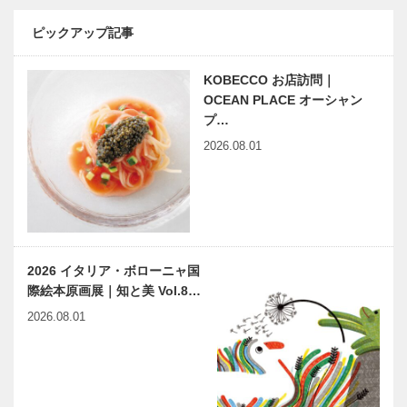
神戸洋藝菓子
盤堂｜和菓子
［KOBECCO
［KOBECCO
ピックアップ記事
Selection］
Selection］
KOBECCO お店訪問｜
Fine（ファイ
ガゼボ｜イン
OCEAN PLACE オーシャン
ン）
テリアショッ
プ…
Second（セ
プ
2026.08.01
カンド） 神
［KOBECCO
戸本店｜ゴル
Selection］
フウエア・雑
ALEX｜トー
ゴンチャロフ
貨［K…
タルビューテ
製菓｜洋菓子
ィーサロン
［KOBECCO
［KOBECCO
Selection］
2026 イタリア・ボローニャ国
Selection］
際絵本原画展｜知と美 Vol.8…
小さな輝き
カワムラの＂
2026.08.01
神戸のモノづ
神戸ビーフ＂
くり from
への思い
KOBECCO
Vol. 04
SELECTION
ー扉…