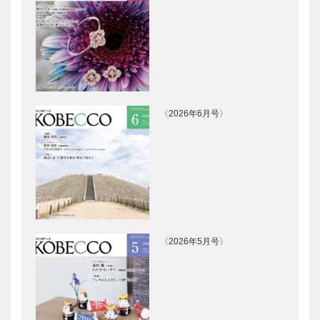
映画館で叶え
神戸のお嬢さ
られるゴッホ
んAgain フロ
との対話 ～
インドリーブ
映画「永遠の
上原 須賀子
門」で知る
さん
〝ゴッホの真
神戸のお嬢さ
神戸のお嬢さ
実〟
んAgain フル
んAgain
〈2026年6月号〉
ート奏者 久
DORAYAKI
保田 裕美さ
ROMA 徳本
ん
賀世子さん
ノースウッズ
輝く女性Ⅲ
に魅せられて
Vol.5 クムフ
Vol.05
ラ マリコ・
レイイリマラ
ニさん
〈2026年5月号〉
兵庫のモノづ
音楽のあるま
くりの素晴ら
ち♬23 扉
しさを世界
を開けたら、
へ！ 「KOBE
そこはジャズ
LEATHER（
に 囲まれる