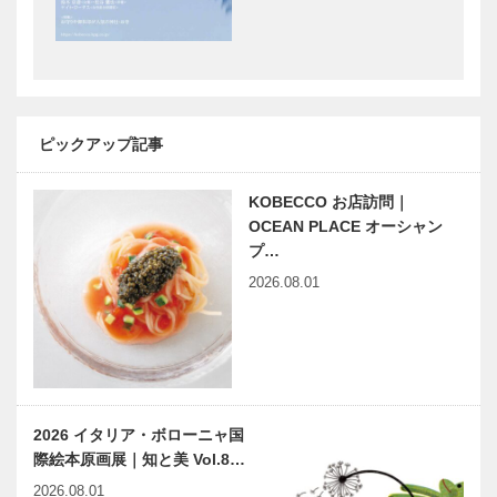
［KOBECCO
［KOBECCO
Selection］
Selection］
ボックサン｜
御菓子司 常
神戸洋藝菓子
盤堂｜和菓子
［KOBECCO
［KOBECCO
ピックアップ記事
Selection］
Selection］
KOBECCO お店訪問｜
Fine（ファイ
ガゼボ｜イン
OCEAN PLACE オーシャン
ン）
テリアショッ
プ…
Second（セ
プ
2026.08.01
カンド） 神
［KOBECCO
戸本店｜ゴル
Selection］
フウエア・雑
ALEX｜トー
ゴンチャロフ
貨［K…
タルビューテ
製菓｜洋菓子
ィーサロン
［KOBECCO
［KOBECCO
Selection］
2026 イタリア・ボローニャ国
Selection］
際絵本原画展｜知と美 Vol.8…
小さな輝き
カワムラの＂
2026.08.01