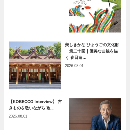
神戸のモノづ
神戸ビーフ＂
くり from
への思い
KOBECCO
Vol. 04
SELECTION
ー扉…
田嶋（株）創
縁の下の力持
業120周年、
ち 第18
プラスイ誕生
回 神戸大学
美しきかな ひょうごの文化財
10周年記念
医学部附属病
｜第二十回｜優美な曲線を描
を祝う
院 IVRセン
く 春日造…
ター
「神戸で落語
神戸俱楽部
2026.08.01
を楽しむ」シ
150周年 その
リーズ｜番外
歩みは、神戸
編｜見える黒
の歩みそのも
子 お茶子さ
の
んの世界
BMWのラグ
あしや芸術祭
【KOBECCO Interview】 古
ジュアリーモ
2019 コシノ
きものを敬いながら 攻…
デルが一堂に
ヒロコ展 芦
集う 「Story
屋神社
2026.08.01
of Luxury」