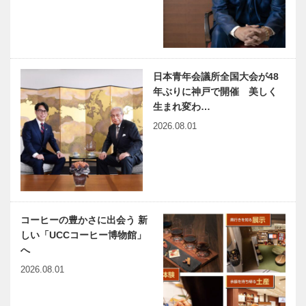
市長が語る、
高砂会 遊び
都市の記憶
ま書ー
著・久元 喜
Artwork on
造（神戸市
the T-shirt
長）
日本青年会議所全国大会が48
御大典奉祝記
MAKE OVER
年ぶりに神戸で開催 美しく
念事業「天神
MAGIC
生まれ変わ…
能」
KOBE年齢を
2026.08.01
重ね、人に深
みと輝きを与
える
兵庫県医師会
harmony（は
の「みんなの
ーもにぃ）
医療社会学」
Vol.22 ひろ
第一〇二回
がる子ども食
コーヒーの豊かさに出会う 新
堂
しい「UCCコーヒー博物館」
神戸鉄人伝
連載エッセイ
へ
第120回（最
／喫茶店の書
2026.08.01
終回）神戸市
斎から ㊸
長 久元 喜造
「折々のこと
（ひさもと
ば」