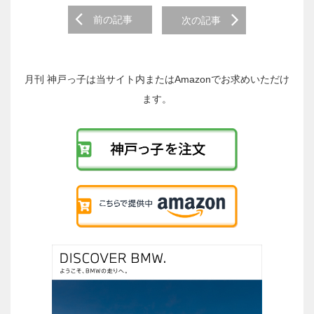
前
前の記事
次の記事
後
の
投
稿
月刊 神戸っ子は当サイト内またはAmazonでお求めいただけ
へ
ます。
の
リ
ン
ク