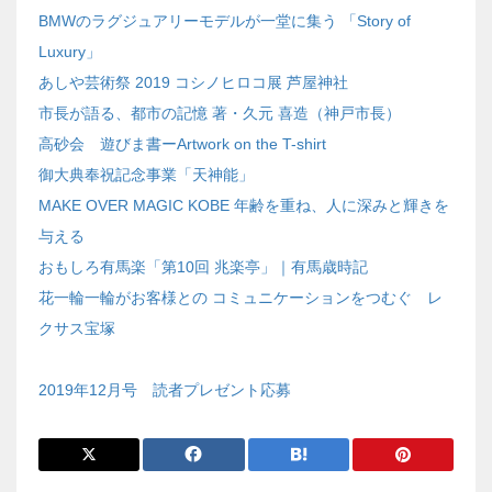
BMWのラグジュアリーモデルが一堂に集う 「Story of
Luxury」
あしや芸術祭 2019 コシノヒロコ展 芦屋神社
市長が語る、都市の記憶 著・久元 喜造（神戸市長）
高砂会 遊びま書ーArtwork on the T-shirt
御大典奉祝記念事業「天神能」
MAKE OVER MAGIC KOBE 年齢を重ね、人に深みと輝きを
与える
おもしろ有馬楽「第10回 兆楽亭」｜有馬歳時記
花一輪一輪がお客様との コミュニケーションをつむぐ レ
クサス宝塚
2019年12月号 読者プレゼント応募