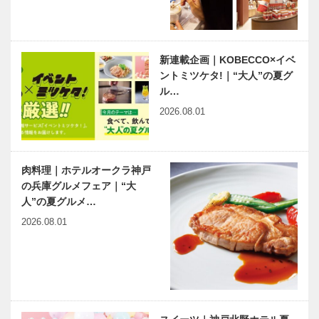
きぞう）さん
神戸のカクシ
おもしろ有馬
ボタン 第七
楽「第10回
十二回 豪華
兆楽亭」｜有
新連載企画｜KOBECCO×イベ
絢爛、三宮で
馬歳時記
ントミツケタ!｜“大人”の夏グ
究極の忘年会
ル…
を開催！！
花一輪一輪が
2026.08.01
お客様との
コミュニケー
ションをつむ
ぐ レクサス
肉料理｜ホテルオークラ神戸
宝塚
の兵庫グルメフェア｜“大
人”の夏グルメ…
2026.08.01