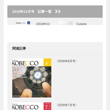
2019年12月号 記事一覧
〈2019年12
Cuisine
月号〉
Franco-
Japonaise
Matsushima
｜神戸の粋…
関連記事
My Vitamin
兵庫県の
Lunch ● 私の
ANDO建築探
〈2026年8月号〉
ビタミンラン
訪 ⑫六甲の
チ ●｜Eve
集合住宅 神
cafe
戸市灘区
1983年Ⅰ期
パンヲカタ
パンヲカタ
完成／19…
ル 浅香さん
ル 浅香さん
と歩く ｜ パ
と歩く ｜ パ
ンさんぽ ｜
ンさんぽ ｜
Vol.19 やさ
Vol.18
〈2026年7月号〉
しい風
PATISSER…