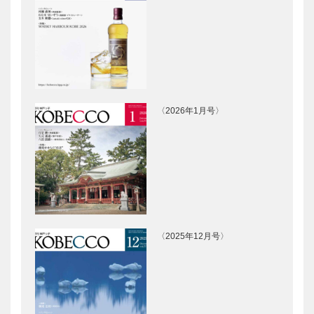
［KOBECCO
Selection］
il
マキシン｜帽
Quadrifoglio
子専門店
（クアドリフ
［KOBECCO
ォリオ）｜ビ
Selection］
スポークシュ
ーズ
〈2026年1月号〉
らくだ洋靴店
ブティック
［KOBE…
三宮本店｜セ
セリザワ｜婦
ミオーダーパ
人服
ンプス
［KOBECCO
［KOBECCO
Selection］
Selection…
ホテル北野ク
北野クラブ｜
ラブ｜レスト
フレンチレス
ラン・パーテ
トラン
〈2025年12月号〉
ィ
［KOBECCO
［KOBECCO
Selection］
Selection］
北野ガーデン
トアロードデ
｜フレンチレ
リカテッセン
ストラン
｜デリカ