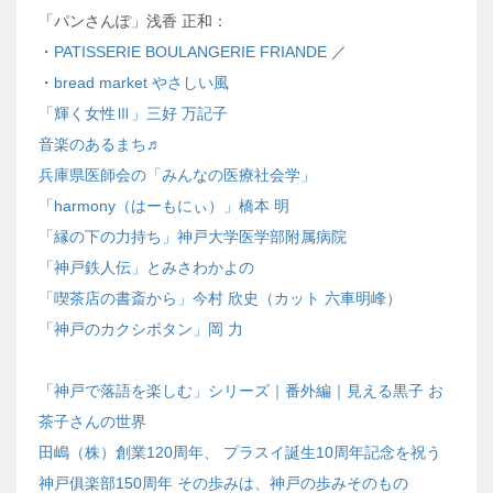
「パンさんぽ」浅香 正和：
・
PATISSERIE BOULANGERIE FRIANDE
／
・
bread market やさしい風
「輝く女性Ⅲ」三好 万記子
音楽のあるまち♬
兵庫県医師会の「みんなの医療社会学」
「harmony（はーもにぃ）」橋本 明
「縁の下の力持ち」神戸大学医学部附属病院
「神戸鉄人伝」とみさわかよの
「喫茶店の書斎から」今村 欣史（カット 六車明峰）
「神戸のカクシボタン」岡 力
「神戸で落語を楽しむ」シリーズ｜番外編｜見える黒子 お
茶子さんの世界
田嶋（株）創業120周年、 プラスイ誕生10周年記念を祝う
神戸俱楽部150周年 その歩みは、神戸の歩みそのもの