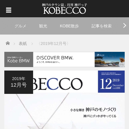
グルメ
観光
KOBE散歩
記事を検索
ト
Home
表紙
〈2019年12月号〉
2019年
12月号