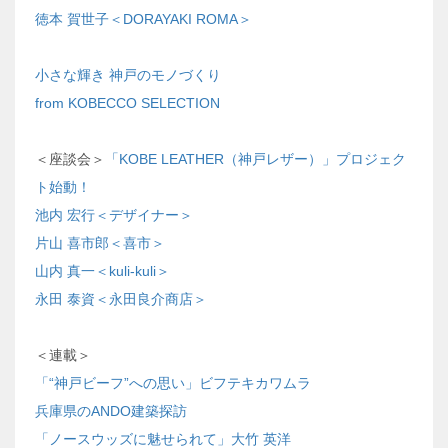
徳本 賀世子＜DORAYAKI ROMA＞
小さな輝き 神戸のモノづくり
from KOBECCO SELECTION
＜座談会＞
「KOBE LEATHER（神戸レザー）」プロジェク
ト始動！
池内 宏行＜デザイナー＞
片山 喜市郎＜喜市＞
山内 真一＜kuli-kuli＞
永田 泰資＜永田良介商店＞
＜連載＞
「“神戸ビーフ”への思い」ビフテキカワムラ
兵庫県のANDO建築探訪
「ノースウッズに魅せられて」大竹 英洋