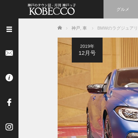
グルメ
Home
神戸
,
車
BMWのラグジュアリーモ
《
2019年
立
12月号
ち
読
み
は
コ
チ
ラ
》
イ
ン
タ