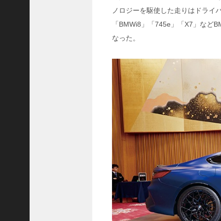
ャ
ノロジーを駆使した走りはドライバ
ー
「BMWi8」「745e」「X7」
ナ
リ
なった。
ス
ト
＞
＜
対
談
＞
上
島
達
司
＜
U
C