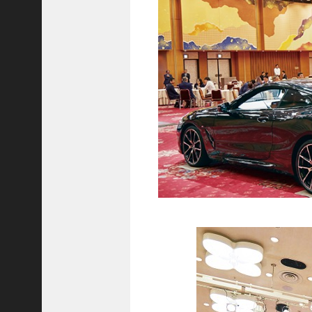
8
代
理
事
長
＞
ホーム
トピックス
KOBE散歩
記事を検索
バックナンバー
編集部ブログ
「神戸っ子」会員企業