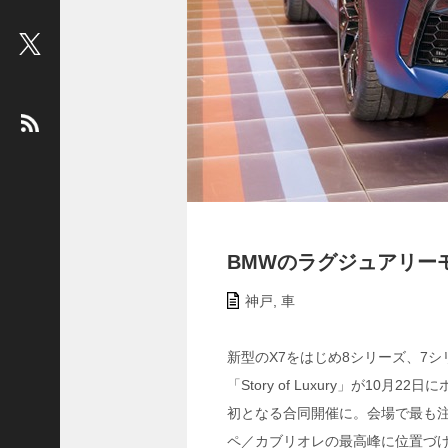
ビ
ュ
ー
：
松
平
健
＜
俳
優
＞
BMWのラグジュアリーモデル
堤
神戸
,
車
未
果
＜
新型のX7をはじめ8シリーズ、7
国
「Story of Luxury」が10月
際
初となる合同開催に。会場で最も注
ジ
ペ／カブリオレの最高峰に位置づけら