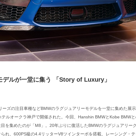
が一堂に集う 「Story of Luxury」
シリーズの注目車種などBMWのラグジュアリーモデルを一堂に集めた展
22日にホテルオークラ神戸で開催された。今回、Hanshin BMWとKobe BMW
目を集めたのが「M8」。20年ぶりに復活したBMWのラグジュアリー
れ、600PS級の4.4リッターV8ツインターボを搭載、レーシング・テ