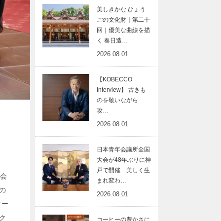
美しきかな ひょう
ごの文化財｜第二十
回｜優美な曲線を描
く 春日造…
2026.08.01
【KOBECCO
Interview】 古きも
のを敬いながら
攻…
2026.08.01
日本青年会議所全国
大会が48年ぶりに神
戸で開催 美しく生
示会
まれ変わ…
との
2026.08.01
クー
ク
コーヒーの豊かさに