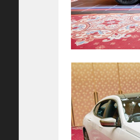
C
ジ
ャ
パ
ン
株
式
会
社
代
表
取
締
役
会
長
＞
松
井