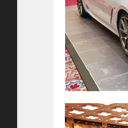
隆
昌
＜
一
般
社
団
法
人
神
戸
青
年
会
議
所
第
6