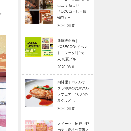
出会う 新しい
「UCCコーヒー博
と
物館」へ
2026.08.01
新連載企画｜
KOBECCO×イベン
トミツケタ!｜“大
人”の夏グル…
2026.08.01
肉料理｜ホテルオー
クラ神戸の兵庫グル
メフェア｜“大人”の
夏グルメ…
2026.08.01
スイーツ｜神戸北野
ホテル夏桃の贅沢ス