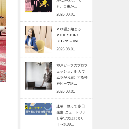
がなかった。 で
も、自由が…
2026.08.01
⊘ 物語が始まる
⊘THE STORY
BEGINS – vol…
2026.08.01
神戸ビーフのプロフ
ェッショナル カワ
ムラがお届けする神
戸ビーフ講…
2026.08.01
連載 教えて 多田
先生! ニュートリノ
と宇宙のはじまり
｜〜第38…