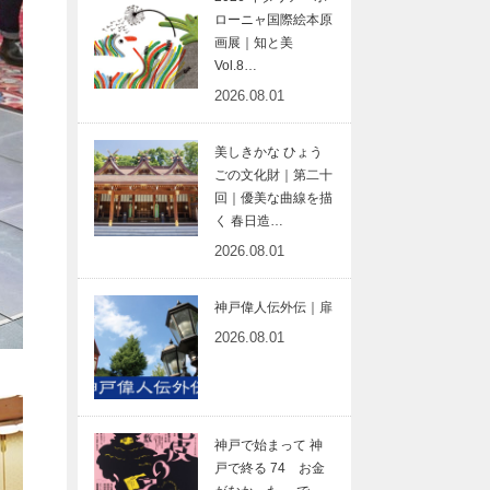
ローニャ国際絵本原
画展｜知と美
Vol.8…
2026.08.01
美しきかな ひょう
ごの文化財｜第二十
回｜優美な曲線を描
く 春日造…
2026.08.01
神戸偉人伝外伝｜扉
2026.08.01
神戸で始まって 神
戸で終る 74 お金