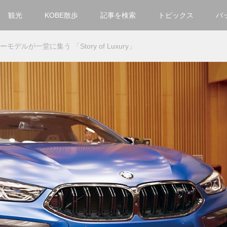
観光
KOBE散歩
記事を検索
トピックス
バ
カテゴリ一覧
デルが一堂に集う 「Story of Luxury」
KOBECCO Selection
グルメ
お洒落・ファッション
楽しむ
観光
文化・芸術・音楽
住環境
街
人