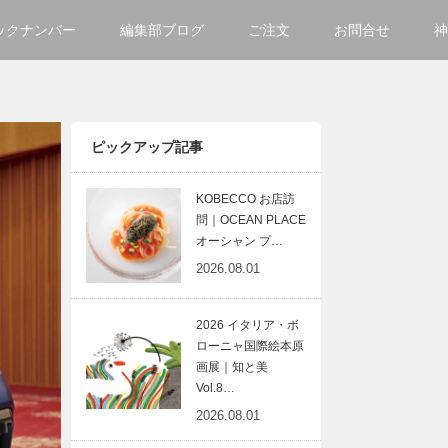
ックナンバー
編集部ブログ
ご注文
お問合せ
神
ご購入方法について
会社
掲載・広告について
サイ
ピックアップ記事
KOBECCO お店訪
問｜OCEAN PLACE
オーシャン プ…
2026.08.01
2026 イタリア・ボ
ローニャ国際絵本原
画展｜知と美
Vol.8…
2026.08.01