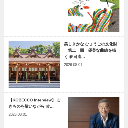
神戸のモノづ
神戸ビーフ＂
くり from
への思い
KOBECCO
Vol. 04
SELECTION
ー扉…
田嶋（株）創
縁の下の力持
業120周年、
ち 第18
プラスイ誕生
回 神戸大学
美しきかな ひょうごの文化財
10周年記念
医学部附属病
｜第二十回｜優美な曲線を描
を祝う
院 IVRセン
く 春日造…
ター
「神戸で落語
神戸俱楽部
2026.08.01
を楽しむ」シ
150周年 その
リーズ｜番外
歩みは、神戸
編｜見える黒
の歩みそのも
子 お茶子さ
の
んの世界
BMWのラグ
あしや芸術祭
【KOBECCO Interview】 古
ジュアリーモ
2019 コシノ
きものを敬いながら 攻…
デルが一堂に
ヒロコ展 芦
集う 「Story
屋神社
2026.08.01
of Luxury」