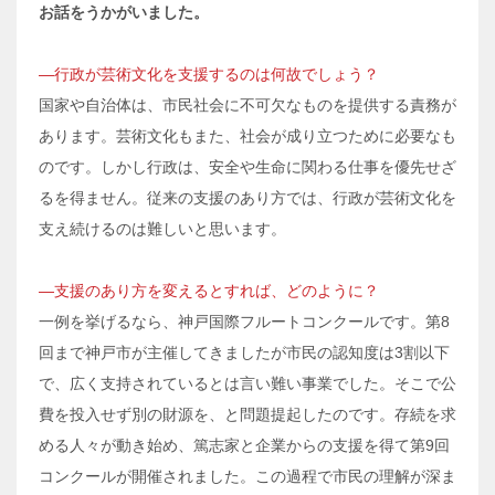
お話をうかがいました。
―行政が芸術文化を支援するのは何故でしょう？
国家や自治体は、市民社会に不可欠なものを提供する責務が
あります。芸術文化もまた、社会が成り立つために必要なも
のです。しかし行政は、安全や生命に関わる仕事を優先せざ
るを得ません。従来の支援のあり方では、行政が芸術文化を
支え続けるのは難しいと思います。
―支援のあり方を変えるとすれば、どのように？
一例を挙げるなら、神戸国際フルートコンクールです。第8
回まで神戸市が主催してきましたが市民の認知度は3割以下
で、広く支持されているとは言い難い事業でした。そこで公
費を投入せず別の財源を、と問題提起したのです。存続を求
める人々が動き始め、篤志家と企業からの支援を得て第9回
コンクールが開催されました。この過程で市民の理解が深ま