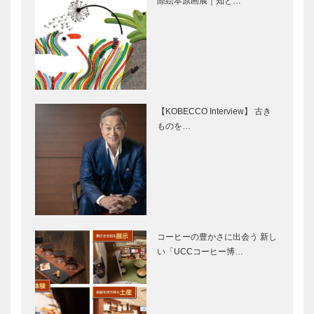
際絵本原画展｜知と…
映画館で叶え
神戸のお嬢さ
られるゴッホ
んAgain フロ
との対話 ～
インドリーブ
映画「永遠の
上原 須賀子
門」で知る
さん
〝ゴッホの真
神戸のお嬢さ
神戸のお嬢さ
実〟
んAgain フル
んAgain
【KOBECCO Interview】 古き
ート奏者 久
DORAYAKI
ものを…
保田 裕美さ
ROMA 徳本
ん
賀世子さん
ノースウッズ
輝く女性Ⅲ
に魅せられて
Vol.5 クムフ
Vol.05
ラ マリコ・
レイイリマラ
ニさん
コーヒーの豊かさに出会う 新し
兵庫のモノづ
音楽のあるま
い「UCCコーヒー博…
くりの素晴ら
ち♬23 扉
しさを世界
を開けたら、
へ！ 「KOBE
そこはジャズ
LEATHER（
に 囲まれる