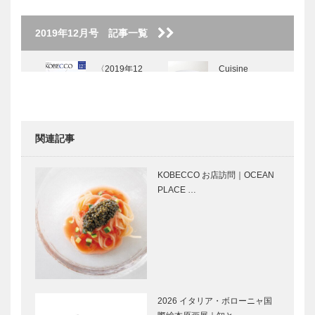
2019年12月号 記事一覧
〈2019年12
Cuisine
月号〉
Franco-
Japonaise
Matsushima
｜神戸の粋…
関連記事
My Vitamin
兵庫県の
Lunch ● 私の
ANDO建築探
KOBECCO お店訪問｜OCEAN
ビタミンラン
訪 ⑫六甲の
PLACE …
チ ●｜Eve
集合住宅 神
cafe
戸市灘区
1983年Ⅰ期
パンヲカタ
パンヲカタ
完成／19…
ル 浅香さん
ル 浅香さん
と歩く ｜ パ
と歩く ｜ パ
ンさんぽ ｜
ンさんぽ ｜
Vol.19 やさ
Vol.18
2026 イタリア・ボローニャ国
しい風
PATISSER…