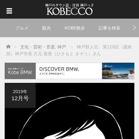
グルメ
観光
KOBE散歩
記事を検索
ト
Home
文化・芸術・音楽
,
神戸
神戸鉄人伝 第120回（最終
回）神戸市長 久元 喜造（ひさもと きぞう）さん
2019年
12月号