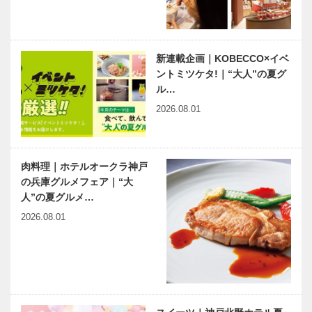
きぞう）さん
神戸のカクシ
おもしろ有馬
ボタン 第七
楽「第10回
十二回 豪華
兆楽亭」｜有
新連載企画｜KOBECCO×イベ
絢爛、三宮で
馬歳時記
ントミツケタ!｜“大人”の夏グ
究極の忘年会
ル…
を開催！！
花一輪一輪が
2026.08.01
お客様との
コミュニケー
ションをつむ
ぐ レクサス
肉料理｜ホテルオークラ神戸
宝塚
の兵庫グルメフェア｜“大
人”の夏グルメ…
2026.08.01