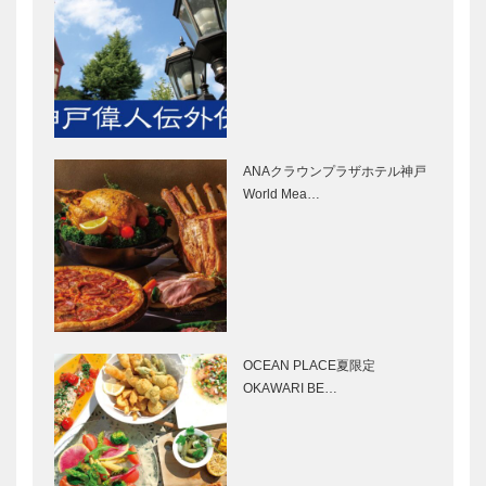
［KOBECCO
Selection］
il
マキシン｜帽
Quadrifoglio
子専門店
（クアドリフ
［KOBECCO
ォリオ）｜ビ
Selection］
スポークシュ
ーズ
ANAクラウンプラザホテル神戸
らくだ洋靴店
ブティック
［KOBE…
World Mea…
三宮本店｜セ
セリザワ｜婦
ミオーダーパ
人服
ンプス
［KOBECCO
［KOBECCO
Selection］
Selection…
ホテル北野ク
北野クラブ｜
ラブ｜レスト
フレンチレス
ラン・パーテ
トラン
OCEAN PLACE夏限定
ィ
［KOBECCO
OKAWARI BE…
［KOBECCO
Selection］
Selection］
北野ガーデン
トアロードデ
｜フレンチレ
リカテッセン
ストラン
｜デリカ