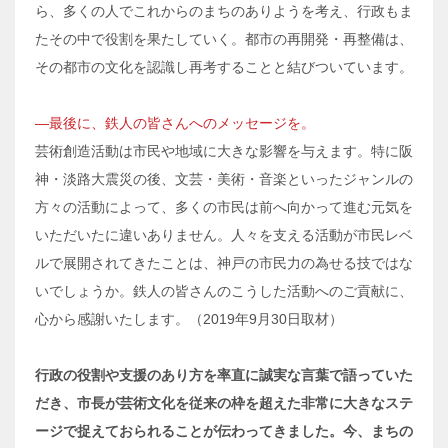
ら、多くの人でこれからのまちのありようを考え、行政もま
たその中で役割を果たしていく。都市の再開発・再整備は、
その都市の文化を認識し再考することと結びついています。
―最後に、鉄人の皆さんへのメッセージを。
芸術創造活動は市民や地域に大きな影響を与えます。特に阪
神・淡路大震災の後、文芸・美術・音楽といったジャンルの
方々の活動によって、多くの市民は前へ向かって進む元気を
いただいたに違いありません。人々を支える活動が市民レベ
ルで展開されてきたことは、神戸の市民力の為せる技ではな
いでしょうか。鉄人の皆さんのこうした活動へのご貢献に、
心から感謝いたします。（2019年9月30日取材）
行政の役割や支援のあり方を率直に誠実な言葉で語っていた
だき、市長が芸術文化を従来の枠を超えた非常に大きなステ
ージで捉えておられることが伝わってきました。今、まちの