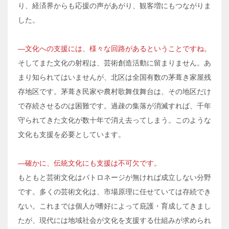
り、経済界からも応援の声があがり、観客増にもつながりま
した。
―文化への支援には、様々な回路があるということですね。
そしてまた文化の射程は、芸術創造活動に留まりません。あ
まり知られてはいませんが、北区は全国有数の茅葺き家屋残
存地区です。茅葺き民家や農村歌舞伎舞台は、その地区だけ
で存続させるのは困難です。過疎の集落が消滅すれば、千年
守られてきた文化が数十年で消え去ってしまう。このような
文化も支援を必要としています。
―確かに、伝統文化にも支援は不可欠です。
もともと芸術文化はパトロネージが無ければ成立しない分野
です。多くの芸術文化は、市場原理に任せていては存続でき
ない。これまでは個人が嗜好によって庇護・育成してきまし
たが、現代には地域社会が文化を支援する仕組みが求められ