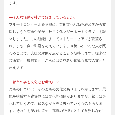
ます。
―そんな活動が神戸で始まっているとか。
フルートコンクールを契機に、芸術文化活動を経済界から支
援しようと有志企業が「神戸文化マザーポートクラブ」を設
立しました。この組織によってストリートピアノが設置さ
れ、まちに良い影響を与えています。今後いろいろな人が関
わることで、支援の対象が広がることを期待します。従来の
芸術文化、農村文化、さらには街並みや景観も都市の文化と
言えます。
―都市の姿も文化とお考えに？
まちの佇まいは、そのまちの文化のありようを示します。景
観を構成する建築物には文化的価値がありますが、都市は進
化していくので、残念ながら消え去っていくものもありま
す。それらを記録に留め「都市の記憶」として参照しなが