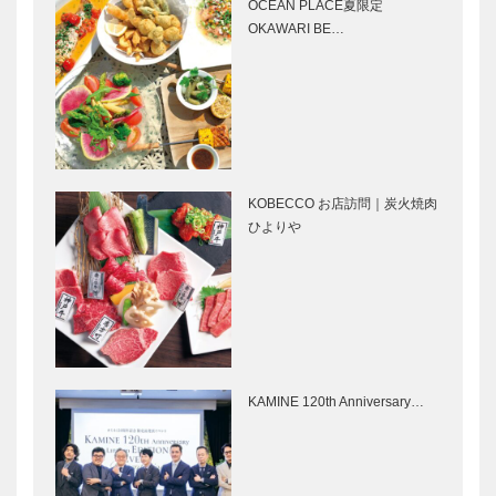
人服
ストラン
OCEAN PLACE夏限定
［KOBECCO
［KOBECCO
OKAWARI BE…
Selection］
Selection］
永田良介商店
STUDIO
｜オーダーメ
KIICHI｜革小
イド家具
物
［KOBECCO
［KOBECCO
Selection］
Selection］
KOBECCO お店訪問｜炭火焼肉
神戸御影メゾ
マイスター大
ひよりや
ンデコール｜
学堂｜メガネ
オートクチュ
［KOBECCO
ールインテリ
Selection］
ア
［KOBECCO
il
御菓子司 常
Select…
Quadrifoglio
盤堂｜和菓子
（クアドリフ
［KOBECCO
KAMINE 120th Anniversary…
ォリオ）｜ビ
Selection］
スポークシュ
ーズ
ホテル北野ク
ガゼボ｜イン
［KOBE…