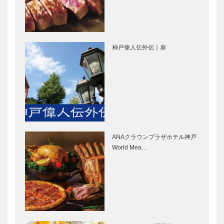
がますます楽
社代表 松尾
しく
憲久さん 松
第10代 神戸
パリの路地裏
尾…
ウエディング
を切り取った
神戸偉人伝外伝｜扉
クイーン決
ような空間
定！(10th
ブラッスリー
Kobe
ロバボン
Wedding
フラウコウベ
北野クラブ｜
Q…
｜ジュエリー
フレンチレス
&アクセサリ
トラン
ー
［KOBECCO
［KOBECCO
Selection］
ANAクラウンプラザホテル神戸
Select…
ウエディング
Hair&Face
World Mea…
サロンイノウ
Elizabeth｜
エ｜ウエディ
ヘアサロン
ングドレスシ
［KOBECCO
ョップ
S…
［KOBECCO
ブティック
北野ガーデン
Sele…
セリザワ｜婦
｜フレンチレ