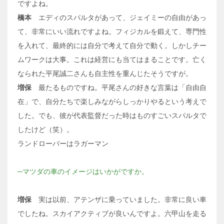
ですよね。
橋本
エディのスパルタがあって、ジェイミーの自由があっ
て、非常にいい流れですよね。フィジカルを鍛えて、専門性
を入れて、最終的には自分で考えて自分で動く。しかしチー
ムワークは大事。これは経営にも当てはまることです。亡く
なられた平尾誠二さんも自主性を重んじたそうですが。
増保
最たるものですね。平尾さんの好きな言葉は「自由自
在」で、自分たちで楽しみながらしっかりやるという考えで
した。でも、彼が代表監督だった時はものすごいスパルタで
したけど（笑）。
ランドローバーはラガーマン
─マツダの車のイメージはいかがですか。
増保
実は以前、アテンザに乗っていました。非常に良い車
でしたね。スカイアクティブが良いんですよ。六甲山を走る