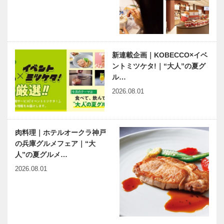
夏の感動
の良さが神戸
の魅力 長江
健次さん
神戸鉄人伝
連載エッセイ
第118回 和
／喫茶店の書
太鼓松村組代
斎から ㊶
新連載企画｜KOBECCO×イベ
表 松村 公彦
表札
ントミツケタ!｜“大人”の夏グ
（まつむら
ル…
きみひこ）さ
「25歳の結
HALLOWEE
ん
2026.08.01
婚式-25
N SWEETS
years old
BUFFET～
Wedding-」
GHOST
～あの年神戸
HUNTING～
肉料理｜ホテルオークラ神戸
に生…
ハロ…
の兵庫グルメフェア｜“大
連載コラム
人”の夏グルメ…
「続・第二の
プレイボー
2026.08.01
ル」 ｜Vol.8