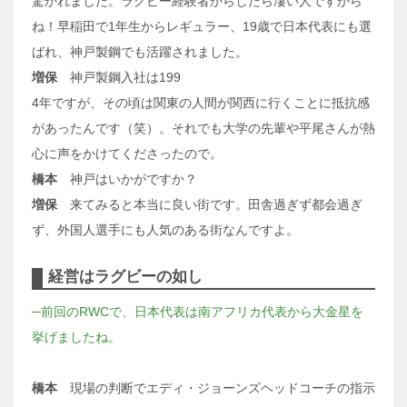
驚かれました。ラグビー経験者からしたら凄い人ですから
ね！早稲田で1年生からレギュラー、19歳で日本代表にも選
ばれ、神戸製鋼でも活躍されました。
増保
神戸製鋼入社は199
4年ですが、その頃は関東の人間が関西に行くことに抵抗感
があったんです（笑）。それでも大学の先輩や平尾さんが熱
心に声をかけてくださったので。
橋本
神戸はいかがですか？
増保
来てみると本当に良い街です。田舎過ぎず都会過ぎ
ず、外国人選手にも人気のある街なんですよ。
経営はラグビーの如し
─前回のRWCで、日本代表は南アフリカ代表から大金星を
挙げましたね。
橋本
現場の判断でエディ・ジョーンズヘッドコーチの指示