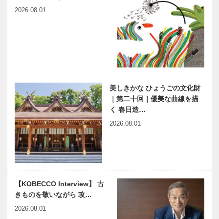
マキシン｜帽
ノースウッズ
［KOBE…
2026.08.01
子専門店
に魅せられて
［KOBECCO
Vol.03
Selection］
図書館は、子
くらしの中の
どものための
アート｜横尾
宝石箱 安藤
忠則 自我自
美しきかな ひょうごの文化財
忠雄さんが
損展 ～エゴ
｜第二十回｜優美な曲線を描
「こどものた
に固執すると
く 春日造…
めの図書館」
損をする～
モダン寺は花
ラグビーワー
を東遊園…
2026.08.01
隈のランドマ
ルドカップ
ーク｜花隈に
2019日本大
は長い歴史と
会開幕！ラグ
新しい発見が
ビーは経営と
たくさんある
似ている 心
市民に愛され
縁の下の力持
に残る試…
【KOBECCO Interview】 古
る 〝芦屋ら
ち 第16
きものを敬いながら 攻…
しい〟病院を
回 神戸大学
目指す
医学部附属病
2026.08.01
院 親と子の