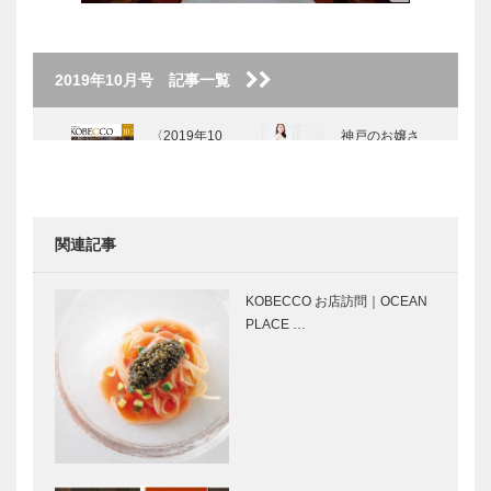
2019年10月号 記事一覧
〈2019年10
神戸のお嬢さ
月号〉
ん 石原 愛
子さん
関連記事
神戸大人スタ
天ぷら料理
イル 楠 瑛
花歩｜神戸の
KOBECCO お店訪問｜OCEAN
介さん
粋な店
PLACE …
こどもといっ
カワムラの＂
しょに
神戸ビーフ＂
LUNCH｜
への思い
Vol.3 洋食屋
Vol. 02
神戸デュシャ