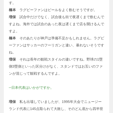
す。
橋本
ラグビーファンはビールをよく飲むそうですが。
増保
試合中だけでなく、試合後も街で夜遅くまで飲むんで
すよね。海外では試合のあった夜は遅くまで店を開けるんで
すよ。
橋本
そのあたりが神戸は準備不足かもしれません。ラグビ
ーファンはサッカーのフーリガンと違い、暴れないそうです
ね。
増保
それは長年の観戦スタイルの違いですね。野球の1塁
側3塁側といった区分けがなく、スタンドではお互いのファ
ンが混じって観戦するんですよ。
─日本代表はいかがですか。
増保
私も出場していましたが、1995年大会でニュージー
ランド代表に145点取られて大敗し、そのどん底から四半世