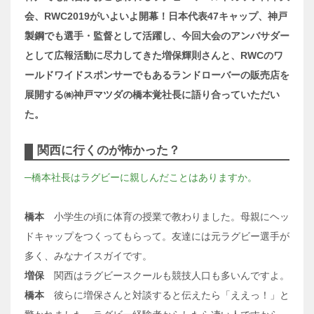
会、RWC2019がいよいよ開幕！日本代表47キャップ、神戸
製鋼でも選手・監督として活躍し、今回大会のアンバサダー
として広報活動に尽力してきた増保輝則さんと、RWCのワ
ールドワイドスポンサーでもあるランドローバーの販売店を
展開する㈱神戸マツダの橋本覚社長に語り合っていただい
た。
関西に行くのが怖かった？
─橋本社長はラグビーに親しんだことはありますか。
橋本
小学生の頃に体育の授業で教わりました。母親にヘッ
ドキャップをつくってもらって。友達には元ラグビー選手が
多く、みなナイスガイです。
増保
関西はラグビースクールも競技人口も多いんですよ。
橋本
彼らに増保さんと対談すると伝えたら「ええっ！」と