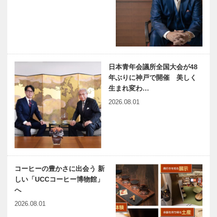
心療部
レクサスと日
くらしの中の
本のモノづく
アート｜alan
り ⑦
の世界観 〜
観る人に楽し
くなってほし
い〜
日本青年会議所全国大会が48
元町駅前「神
「神戸で落語
年ぶりに神戸で開催 美しく
戸健診クリニ
を楽しむ」シ
生まれ変わ…
ック」に 女
リーズ 「継
2026.08.01
性専用人間ド
続は力なり」
ックフロア
です
（レディスエ
メルセデス・
兵庫県医師会
リア）が…
ベンツの最新
の「みんなの
モデルが一堂
医療社会学」
に集う
第一〇〇回
コーヒーの豊かさに出会う 新
YANASE
しい「UCCコーヒー博物館」
CELEBRATI
harmony（は
神戸のカクシ
へ
ON…
ーもにぃ）
ボタン 第七
2026.08.01
Vol.20 ひと
十回 居心地