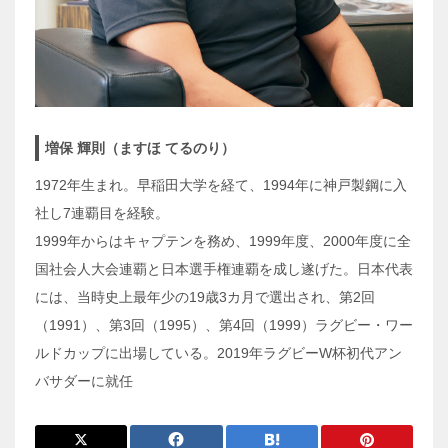
増保 輝則（ますほ てるのり）
1972年生まれ。早稲田大学を経て、1994年に神戸製鋼に入
社し7連覇目を経験。
1999年からはキャプテンを務め、1999年度、2000年度に全
国社会人大会連覇と日本選手権連覇を成し遂げた。日本代表
には、当時史上最年少の19歳3カ月で選出され、第2回
（1991）、第3回（1995）、第4回（1999）ラグビー・ワー
ルドカップに出場している。2019年ラグビーW杯初代アン
バサダーに就任