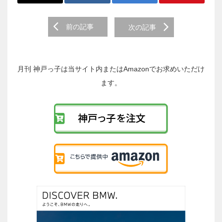
前
前の記事
次の記事
後
の
投
稿
月刊 神戸っ子は当サイト内またはAmazonでお求めいただけ
へ
ます。
の
リ
ン
ク