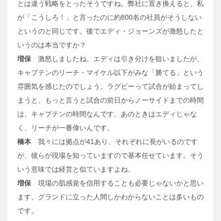
とは違う戦略をとったそうですね。弊社に置き換えると、私
が「こうしろ！」と言ったのに約800名の社員がそうしない
というのと同じです。後でエディ・ジョーンズが激怒したと
いうのは本当ですか？
増保
激怒しましたね。エディは引き分けを狙いましたが、
キャプテンのリーチ・マイケル以下がみな「勝てる」という
雰囲気を感じたのでしょう。ラグビーって試合が始まってし
まうと、もっと言うと試合の前日からノーサイドまでの時間
は、キャプテンの時間なんです。あのときはエディじゃな
く、リーチが一番偉いんです。
橋本
我々には拠点が41あり、それぞれに長がいるのです
が、彼らが現場を知っていますので基本任せています。そう
いう意味では経営と似ていますよね。
増保
現場の肌感覚を信用することも必要じゃないかと思い
ます。グランドに立った人間しかわからないことは多いもの
です。