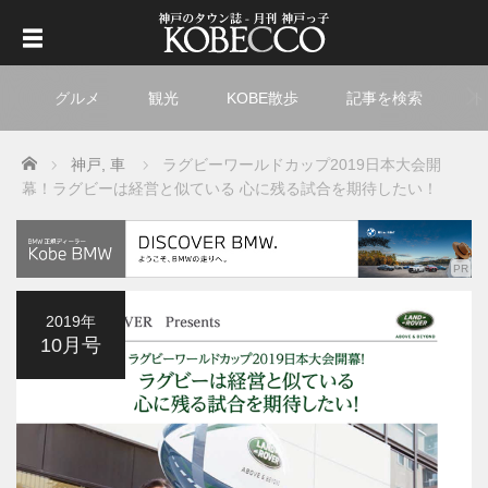
グルメ
観光
KOBE散歩
記事を検索
ト
Home
神戸
,
車
ラグビーワールドカップ2019日本大会開
幕！
ラグビーは経営と似ている 心に残る試合を期待したい！
2019年
10月号