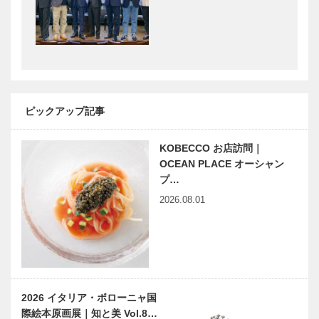
ラブ｜レスト
テリアショッ
ランパーティ
プ
［KOBECCO
［KOBECCO
Selection］
Selection］
ゴンチャロフ
トアロードデ
製菓｜洋菓子
リカテッセン
［KOBECCO
｜デリカ
ピックアップ記事
Selection］
［KOBECCO
Selection］
KOBECCO お店訪問｜
㊎柴田音吉洋
らくだ洋靴店
OCEAN PLACE オーシャン
服店｜ハンド
三宮本店｜セ
プ…
メイド お誂
ミオーダーパ
2026.08.01
え紳士服
ンプス
［KOBECCO
［KOBECCO
Selection…
Selection…
Fine
ALEX｜トー
Second-ファ
タルビューテ
インセカンド
ィーサロン
神戸本店｜ゴ
［KOBECCO
2026 イタリア・ボローニャ国
ルフウエア・
Selection］
際絵本原画展｜知と美 Vol.8…
雑貨