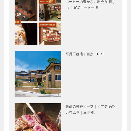
コーヒーの豊かさに出会う 新し
ン
い「UCCコーヒー博…
兵庫県の
パンヲカタ
ANDO建築探
ル 浅香さん
訪 ⑩ 【番外
と歩く ｜ パ
編】IPU環太
ンさんぽ ｜
平洋大学 キ
Vol.15 ぱん
ャンパス計画
のお店 it…
パンヲカタ
くらしの中の
岡山…
ル 浅香さん
アート｜扉
平尾工務店｜目次［PR］
と歩く ｜ パ
ンさんぽ ｜
Vol.14 ぱん
らぼSAKU…
くらしの中の
くらしの中の
アート｜美術
アート｜アニ
館が 生活の
メ界の伝説
一部になれ
富野監督の世
ば、 人生が
界初の大回顧
最高の神戸ビーフ｜ビフテキの
もっと豊かに
展!
くらしの中の
輝く女性Ⅲ
カワムラ｜扉 [PR]…
なる
アート｜神戸
Vol.4マツオ
の歴史、 東
インターナシ
西文化の交流
ョナル株式会