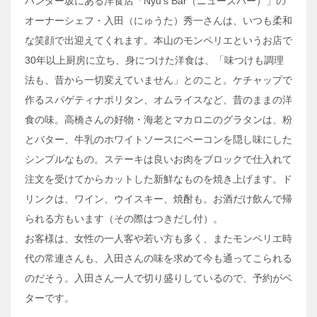
ハンター坂にある洋食店「Nyu’s Bar（ニューズバー）」の
オーナーシェフ・入田（にゅうた）秀一さんは、いつも柔和
な笑顔で出迎えてくれます。本山のモンペリエというお店で
30年以上厨房に立ち、身につけた洋食は、「味つけも調理
法も、昔から一切変えていません」とのこと。ケチャップで
作るスパゲティナポリタン、オムライスなど、昔のままの洋
食の味。高橋さんの好物・海老とマカロニのグラタンは、粉
とバター、牛乳のホワイトソースにベーコンを隠し味にした
シンプルなもの。ステーキは良いお肉をブロックで仕入れて
注文を受けてからカットした新鮮なものを焼き上げます。ド
リンクは、ワイン、ウイスキー、焼酎も。お酒だけ飲んで帰
られる方もいます（その際はつきだし付）。
お客様は、女性の一人客や若い方も多く、またモンペリエ時
代の常連さんも、入田さんの味を求めて今も通ってこられる
のだそう。入田さん一人で切り盛りしているので、予約がベ
ターです。