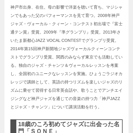
神戸市出身、在住。母の影響で洋楽を聴いて育ち、マジシャ
ンでもあった父のパフォーマンスを見て育つ。2008年神戸
ジャズ・ヴォーカル・クィーン・コンテスト初出場で『富士
通テン賞』受賞。2009年『準グランプリ』受賞。2013年さ
いたま新都心JAZZ VOCAL CONTESTでグランプリ受賞。
2014年第15回神戸新開地ジャズヴォーカルクィーンコンテ
ストでグランプリ受賞。関西のみならず東京でも活動してい
る。独自のジャズ・チャンツ＆ヴォーカルレッスンを考案
し、全国初のユニークなレッスンを実施。ひょうごラジオカ
レッジで講師として、英語の持つリズムを楽しいジャズのリ
ズムに乗せて習得する日常英会話や、歌うことでアンチエイ
ジングなど神戸ジャズを通じての音楽の持つ力「神戸JAZZ
とジャズ・チャンツ」について講演活動を行う。
18歳のころ初めてジャズに出会った名
門「ＳＯＮＥ」