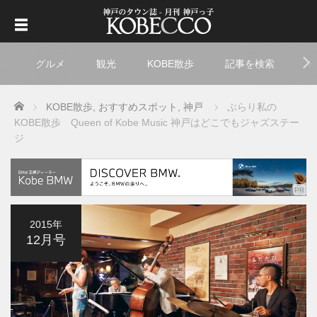
グルメ
観光
KOBE散歩
記事を検索
ト
Home
KOBE散歩
,
おすすめスポット
,
神戸
ぶらり私の
KOBE散歩 Queen of Kobe Music 神戸はどこでもジャズステー
ジ
2015年
12月号