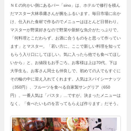
ＮＥの向かい側にあるバー「sino」は、ホテルで修行を積ん
だマスター大林恭庸さんが腕をふるいます。毎日市場に出か
け、仕入れた食材で作るのでメニューはほとんど日替わり。
マスターが野菜好きなので野菜や新鮮な魚介がたっぷりで、
「何料理とこだわらず、お酒に合うものをと思って作ってい
ます」とマスター。「若い方に、ここで新しい料理を知って
もらう入り口にしてほしい。気に入ったら他でも食べてほし
いから」と、お値段もお手ごろ。お客様は上は70代、下は
大学生も。お客さん同士も仲良しで、初めての人でもすぐに
その輪の中に迎え入れてくれます。人気はスパイシーナッツ
（350円）、フルーツを食べる自家製サングリア（650
円）、一番人気は「パスタ」…ですが、決まったメニューは
なく、「食べたいものを言ってもらえば作ります」だそう。