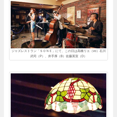
ジャズレストラン「ＳＯＮＥ」にて、この日は高橋リエ（vo）石川
武司（P）、井手厚（B）佐藤英宣（D）