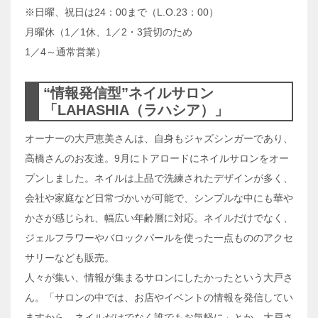
※日曜、祝日は24：00まで（L.O.23：00）
月曜休（1／1休、1／2・3貸切のため
1／4～通常営業）
“情報発信型”ネイルサロン
「LAHASHIA（ラハシア）」
オーナーの大戸恵美さんは、自身もジャズシンガーであり、
高橋さんのお友達。9月にトアロードにネイルサロンをオー
プンしました。ネイルは上品で洗練されたデザインが多く、
会社や家庭など日常づかいが可能で、シンプルな中にも華や
かさが感じられ、幅広い年齢層に対応。ネイルだけでなく、
ジェルフラワーやバロックパールを使った一点もののアクセ
サリーなども販売。
人々が集い、情報が集まるサロンにしたかったという大戸さ
ん。「サロンの中では、お店やイベントの情報を発信してい
ますから、ネイルだけでなく誰でもお気軽に」とか。大戸さ