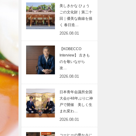
美しきかな ひょう
ごの文化財｜第二十
回｜優美な曲線を描
く 春日造…
2026.08.01
【KOBECCO
Interview】 古きも
のを敬いながら
攻…
2026.08.01
日本青年会議所全国
大会が48年ぶりに神
戸で開催 美しく生
まれ変わ…
2026.08.01
コーヒーの豊かさに