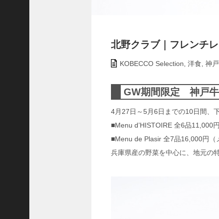
ャ
ー
ナ
リ
北野クラブ｜フレンチレストラ
ス
ト
KOBECCO Selection
,
洋食
,
神戸
＞
GW期間限定 神戸
＜
対
4月27日～5月6日までの10日間
談
■Menu d’HISTOIRE 全6品11,
＞
■Menu de Plasir 全7品16,00
上
兵庫県産の野菜を中心に、地元の
島
達
司
＜
U
C