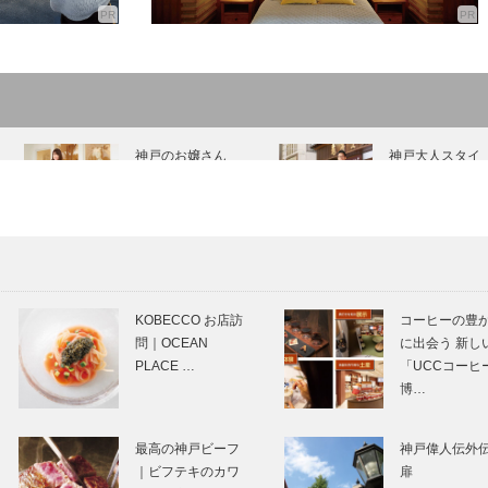
神戸のお嬢さん
神戸大人スタイ
MonStork Crew
ル 亀井堂總本
増田 真子さん
店 松井 隆昌さ
KOBECCO新店訪
兵庫県のANDO
問｜島おでん
築探訪 ④ 本福
KOBECCO お店訪
コーヒーの豊
MIKE
寺 水御堂 兵庫県
問｜OCEAN
に出会う 新し
淡路市 1991年
PLACE …
「UCCコーヒ
成
博…
甲南学園100周年
甲南学園 100周
｜甲南新世紀へ｜
｜今なお神戸に
最高の神戸ビーフ
神戸偉人伝外
扉
づく 平生釟三郎
｜ビフテキのカワ
扉
事績