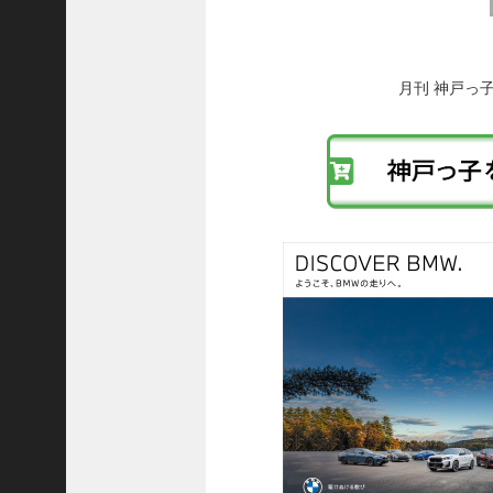
後
ご注文フォーム
の
投
ご購入方法について
稿
月刊 神戸っ
掲載・広告について
へ
の
ご意見・お問い合わせ
リ
「神戸っ子」とは
ン
ク
会社概要
サイトポリシー
個人情報の取扱いについて
特定商取引法に基づく表記
Facebook
Instagram