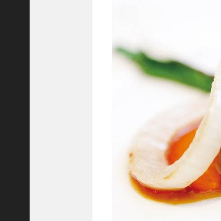
C
ジ
ャ
パ
ン
株
式
会
社
代
表
取
締
役
会
長
＞
松
井