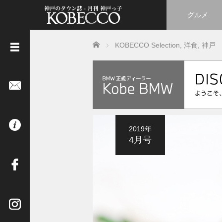
グルメ
Home
KOBECCO Selection
,
洋食
,
神戸
《
立
ち
読
み
は
2019年
コ
4月号
チ
ラ
》
イ
ン
タ