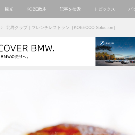
観光
KOBE散歩
記事を検索
トピックス
バ
カテゴリ一覧
北野クラブ｜フレンチレストラン［KOBECCO Selection］
KOBECCO Selection
グルメ
お洒落・ファッション
楽しむ
観光
文化・芸術・音楽
住環境
街
人