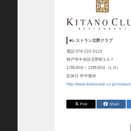
8
代
理
事
長
＞
■レストラン北野クラブ
電話:078-222-5123
神戸市中央区北野町1-5-7
ホーム
17時30分～22時30分（L.O）
トピックス
定休日 年中無休
http://www.kitanoclub.co.jp/restaur
KOBE散歩
記事を検索
Post
Share
バックナンバー
編集部ブログ
前
「神戸っ子」会員企業