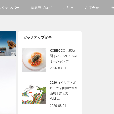
ックナンバー
編集部ブログ
ご注文
お問合せ
神
ご購入方法について
会社
掲載・広告について
サイ
ピックアップ記事
KOBECCO お店訪
問｜OCEAN PLACE
オーシャン プ…
2026.08.01
2026 イタリア・ボ
ローニャ国際絵本原
画展｜知と美
Vol.8…
2026.08.01