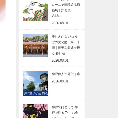
ローニャ国際絵本原
画展｜知と美
Vol.8…
2026.08.01
美しきかな ひょう
ごの文化財｜第二十
回｜優美な曲線を描
く 春日造…
2026.08.01
神戸偉人伝外伝｜扉
2026.08.01
神戸で始まって 神
戸で終る 74 お金