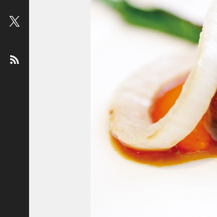
ビ
ュ
ー
：
松
平
健
＜
俳
優
＞
堤
未
果
＜
国
際
ジ