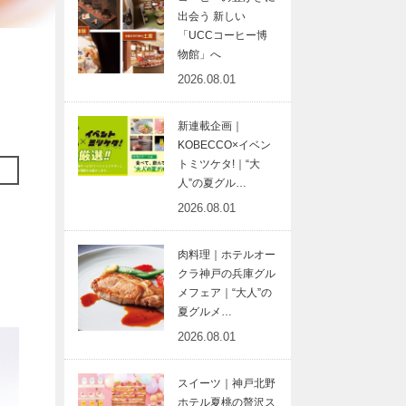
出会う 新しい
「UCCコーヒー博
物館」へ
2026.08.01
新連載企画｜
KOBECCO×イベン
トミツケタ!｜“大
人”の夏グル…
2026.08.01
肉料理｜ホテルオー
クラ神戸の兵庫グル
メフェア｜“大人”の
夏グルメ…
2026.08.01
スイーツ｜神戸北野
ホテル夏桃の贅沢ス