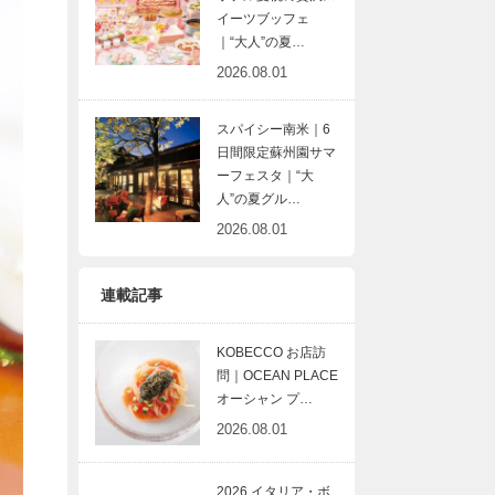
イーツブッフェ
｜“大人”の夏…
2026.08.01
スパイシー南米｜6
日間限定蘇州園サマ
ーフェスタ｜“大
人”の夏グル…
2026.08.01
連載記事
KOBECCO お店訪
問｜OCEAN PLACE
オーシャン プ…
2026.08.01
2026 イタリア・ボ