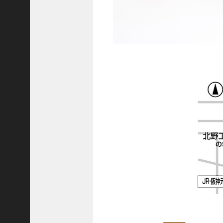
隆
昌
＜
一
般
社
団
法
人
神
戸
青
年
会
議
所
第
6