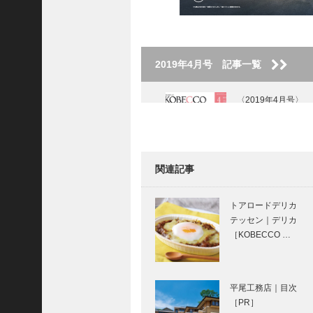
2019年4月号 記事一覧
〈2019年4月号〉
関連記事
神戸ステーキ 花ほ
うび｜神戸の粋な
トアロードデリカ
店
テッセン｜デリカ
［KOBECCO …
ノースウッズに 魅
せられて
平尾工務店｜目次
［PR］