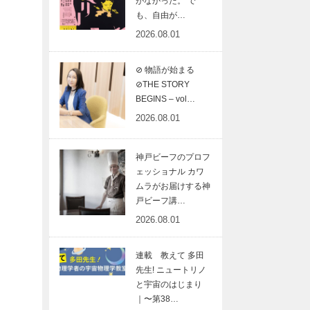
がなかった。 で
も、自由が…
2026.08.01
⊘ 物語が始まる
⊘THE STORY
BEGINS – vol…
2026.08.01
神戸ビーフのプロフ
ェッショナル カワ
ムラがお届けする神
戸ビーフ講…
2026.08.01
連載 教えて 多田
先生! ニュートリノ
と宇宙のはじまり
｜〜第38…