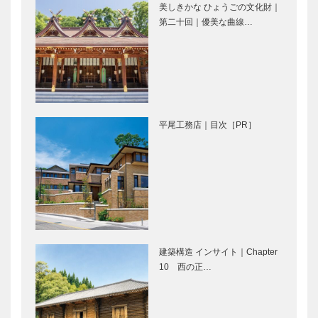
美しきかな ひょうごの文化財｜
映画ロケ地散
第二十回｜優美な曲線…
歩
世界に誇る洋
技術だけでは
菓子ミュージ
ない「マイス
アムを神戸に
ター」の輝き
［神戸とモノ
［神戸とモノ
平尾工務店｜目次［PR］
づくり(1)］
づくり(2)］
ものづくりの
ピアノ技術の
魅力を伝えた
道を切り拓き
い［神戸とモ
85年［神戸
ノづくり
とモノづくり
(3)］
(4)］
日本を代表す
お客様に育て
るテーラーが
られるシャツ
建築構造 インサイト｜Chapter
継承する伝統
［神戸とモノ
10 西の正…
の「神戸洋
づくり(6)］
服」［神戸と
モノづくり