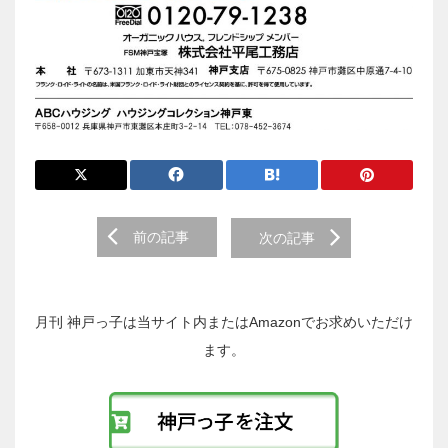
前
前の記事
次の記事
後
の
投
稿
月刊 神戸っ子は当サイト内またはAmazonでお求めいただけ
へ
ます。
の
リ
ン
ク