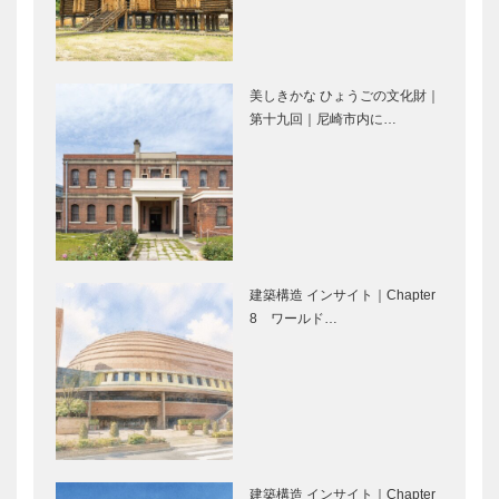
震災と職人、
2015年 南
(5)］
そして会社
京町 春節祭
［神戸とモノ
づくり(7)］
美しきかな ひょうごの文化財｜
第十九回｜尼崎市内に…
おかげさま
2017年、神
で、老祥記
戸港開港150
100周年を迎
年に向けて記
えました。
念事業実行委
員会が結成！
芦屋川リバー
KOBEの人気
サイド・スト
ヘアサロン
建築構造 インサイト｜Chapter
ーリー
コウベ/スタ
8 ワールド…
イル Vol.18
St
～船ならでは
Valentine’s
の景色、贅沢
Day in KOBE
な時間～ 神
戸から行く、
大分さんふら
建築構造 インサイト｜Chapter