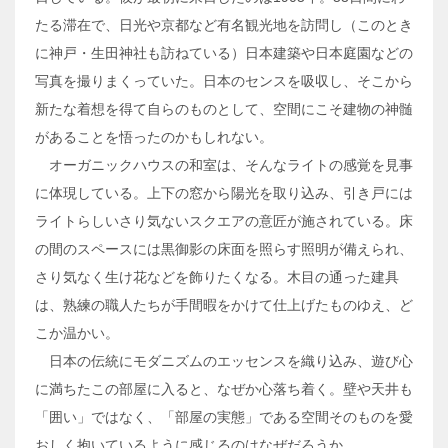
たる滞在で、日光や京都など有名観光地を訪問し（このとき
に神戸・生田神社も訪ねている）日本建築や日本庭園などの
写真を撮りまくっていた。日本のセンスを吸収し、そこから
新たな着想を得て自らのものとして、空間にこそ建物の神髄
があることを悟ったのかもしれない。
オーガニックハウスの和室は、そんなライトの感覚を見事
に体現している。上下の窓から陽光を取り込み、引き戸には
ライトらしいさり気ないスクエアの意匠が施されている。床
の間のスペースには黒御影の床面を照らす照明が備えられ、
さり気なく生け花などを飾りたくなる。木目の通った建具
は、熟練の職人たちが手間暇をかけて仕上げたものゆえ、ど
こか温かい。
日本の伝統にモダニズムのエッセンスを織り込み、遊び心
に満ちたこの部屋に入ると、なぜか心落ち着く。壁や天井も
「囲い」ではなく、「部屋の実態」である空間そのものを愛
おしく抱いているように感じるのはなぜだろうか。