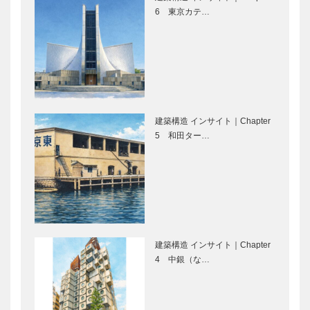
わ‘あ～と’旅
6 東京カテ…
軍師黒田官兵
神戸のカクシ
衛と兵庫県
ボタン 第十
四回
兵庫県医師会
フランク・ロ
の「みんなの
イド・ライ
建築構造 インサイト｜Chapter
医療社会学」
ト その思想
5 和田ター…
第四十六回
と建築を今
に Vol.7
Report
草葉達也の神
KOBE “無
戸物語
重力のリン
ゴ”がフラン
スへ 村上美
建築構造 インサイト｜Chapter
穂さん パリ
4 中銀（な…
神戸鉄人伝（こうべくろが
第十二回 兵
で個展…
ねびとでん） 第62回
庫ゆかりの伝
説浮世絵