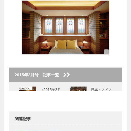
2015年2月号 記事一覧
〈2015年2月
日本・スイス
号〉
国交樹立１５
０周年 世界
最高峰の “絵
画” と “時計”
関連記事
が神戸で出…
ぶらり私の
特集 ー扉 神戸とモノづ
KOBE散歩
くり