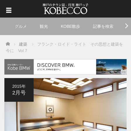
グルメ
観光
KOBE散歩
記事を検索
ト
Home
建築
フランク・ロイド・ライト その思想と建築を
今に Vol.7
2015年
2月号