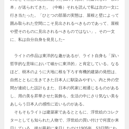
本」が送られてきた。（中略）それを読んで私は次の一文に
行き当たった。「ひとつの部屋の実態は、屋根と壁によって
囲み取られた空間にこそ見出されるべきものであって、屋根
や壁そのものに見出されるべきものではない」。その一文
に、私は自分自身を発見した−
ライトの作品は東洋的な趣があるが、ライト自身も「深い
哲学的な意味において確かに東洋的」と肯定している。なる
ほど、樹木のように大地に根を下ろす有機的建築の発想は、
自然とともに生きてきた日本人に馴染みやすい。内と外の空
間が連続した設計もまた、日本の民家に相通じるものがある
し、用の美を昇華させた装飾も、生活の中にさり気ない美を
あしらう日本人の感性に近いものがある。
そもそもライトは建築家であるとともに、浮世絵のコレク
ターとしても知られた人物で、浮世絵の買い付けで何度か来
日している。彼が最初に来日したのは1905年。53日間にわ