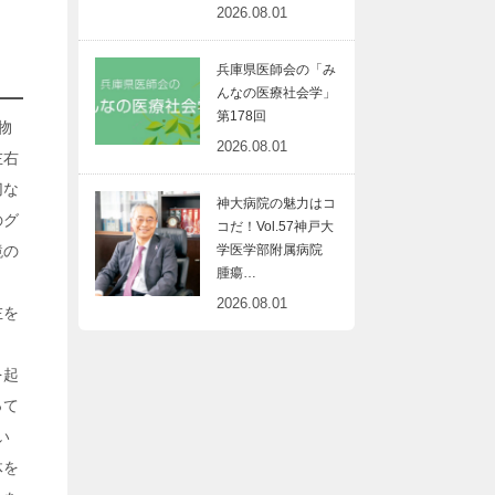
2026.08.01
兵庫県医師会の「み
んなの医療社会学」
第178回
物
2026.08.01
左右
切な
神大病院の魅力はコ
のグ
コだ！Vol.57神戸大
鏡の
学医学部附属病院
腫瘍…
2026.08.01
左を
を起
って
い
体を