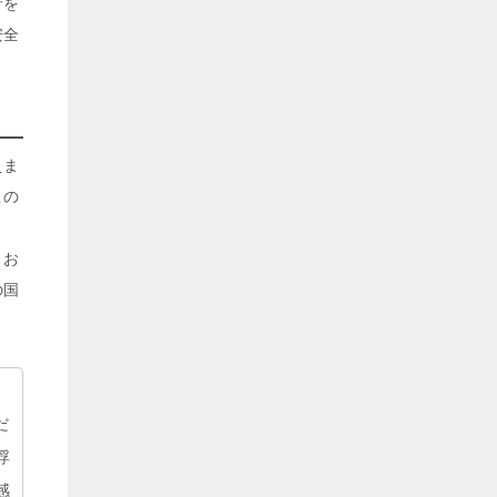
針を
安全
えま
この
、お
の国
だ
浮
感