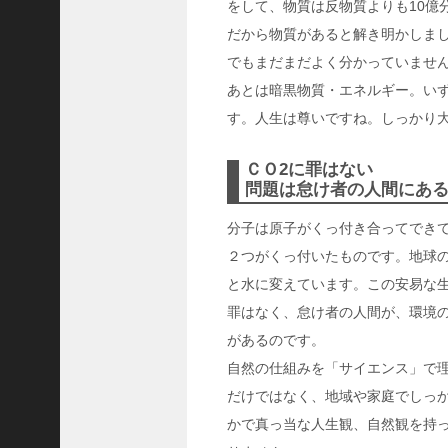
8
をして、物質は反物質よりも10億
代
だから物質があると解き明かしま
理
でもまだまだよく分かっていませ
事
あとは暗黒物質・エネルギー。い
長
す。人生は尊いですね。しっかり
＞
ＣＯ2に罪はない
問題は怠け者の人間にあ
ホーム
分子は原子がくっ付き合ってでき
２つがくっ付いたものです。地球
トピックス
と水に変えています。この安易な
KOBE散歩
罪はなく、怠け者の人間が、環境
記事を検索
があるのです。
バックナンバー
自然の仕組みを「サイエンス」で
だけではなく、地域や家庭でしっ
編集部ブログ
かで真っ当な人生観、自然観を持
「神戸っ子」会員企業