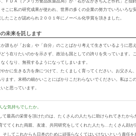
年、ＦＤＡ（アメリカ食品医薬品局）が「右か左かきちんと作れ」と指
。そこに私の研究成果が使われ、世界の多くの企業の努力でいろいろな
献したことが認められ２００１年にノーベル化学賞を頂きました。
会の未来を託します
にか誰もが「お金」や「自分」のことばかり考えて生きているように思
がどう在りたいのかを示さず、政治も国としての誇りを失っています。
きなくなり、無視するようになってしまいます。
健やかに生きる力を身につけて、たくましく育ってください。お父さん
あります。末梢の細かいことにばかりこだわらないでください。私はこ
たいと思っています。
どんな気持ちでしたか。
として最高の栄誉を頂けたのは、たくさんの人たちに助けられてきたから
育ててくれた両親、友達、共同研究をしてくれた人たち…たくさん顔が
。そしてこれからも日本のために頑張らなくてはいけないという責任を