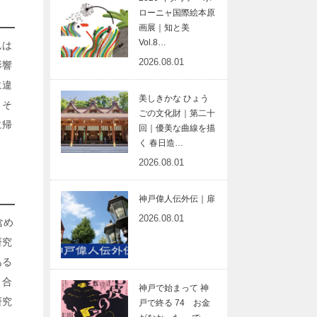
ローニャ国際絵本原
画展｜知と美
Vol.8…
んは
2026.08.01
影響
に違
美しきかな ひょう
。そ
ごの文化財｜第二十
に帰
回｜優美な曲線を描
く 春日造…
2026.08.01
神戸偉人伝外伝｜扉
2026.08.01
含め
研究
ある
り合
神戸で始まって 神
研究
戸で終る 74 お金