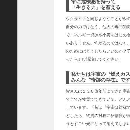
常に危機感を持って
隆
「生きる力」を蓄える
昌
ウクライナと同じようなことが今
＜
一
自分の力ではなく、他人の専門知
般
でエネルギー資源や小麦をはじめ
社
いありません。怖がるのではなく
団
のためにはどうしたらいいのか？
法
ったらぜひ議論してください。
人
神
私たちは宇宙の〝燃えカ
戸
みんな〝奇跡の存在〟で
青
年
皆さんは１３８億年前にできた宇宙
会
て全てが物質でできていて、どん
議
しています。「昔は『宇宙は対称
所
としたら、物質の対称に反物質が
第
うとすごい光になって消えてしま
6