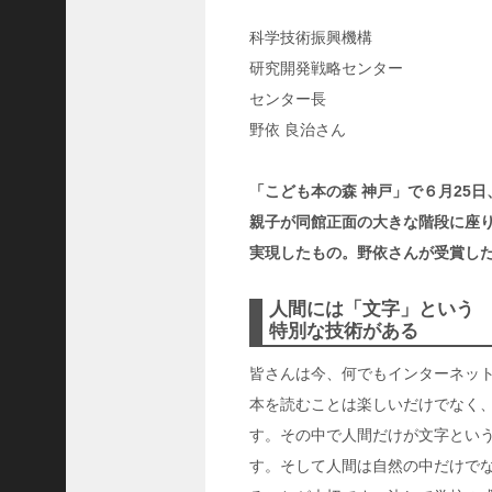
ャ
ー
科学技術振興機構
ナ
研究開発戦略センター
リ
センター長
ス
野依 良治さん
ト
＞
「こども本の森 神戸」で６月25
＜
親子が同館正面の大きな階段に座
対
実現したもの。野依さんが受賞し
談
＞
人間には「文字」という
上
特別な技術がある
島
達
皆さんは今、何でもインターネッ
司
本を読むことは楽しいだけでなく
＜
す。その中で人間だけが文字とい
U
す。そして人間は自然の中だけで
C