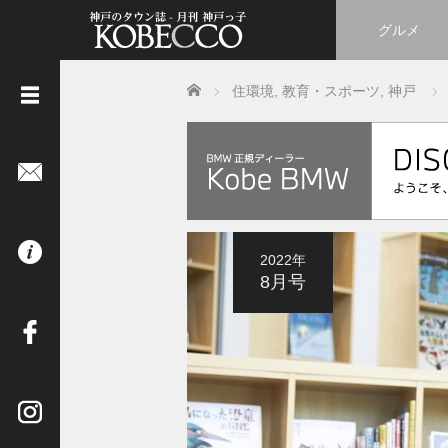
グルメ
Home
住環境
,
教育・スポーツ
,
神戸
《
立
ち
読
み
は
2022年
コ
8月号
チ
ラ
》
イ
ン
タ