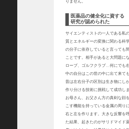
りません。
ご注文フォーム
医薬品の健全化に資する
ご購入方法について
研究が認められた
掲載・広告について
サイエンティストの一人である私
ご意見・お問い合わせ
質とエネルギーの変換に関わる科
「神戸っ子」とは
の分子に依存していると言っても
ことです。相手があると大問題に
会社概要
ローブ、ゴルフクラブ…何にでも
サイトポリシー
中の自分はこの世の中に出て来て
個人情報の取扱いについて
昔は左右分子の区別は生き物にし
作り分ける技術に挑戦して成功し
特定商取引法に基づく表記
お母さん、お父さん方の真剣な顔
Facebook
こす機能を持っている金属の周り
Instagram
右と左を作ります。大きな反響を呼
た結果、起きたのがサリドマイド