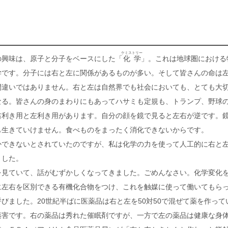
ケミストリー
の興味は、原子と分子をベースにした「
化学
」。これは地球圏における
学です。分子には右と左に関係があるものが多い。そして皆さんの命は
間違いではありません。右と左は自然界でも社会においても、とても大
なる。皆さんの身のまわりにもあってハサミも定規も、トランプ、野球
右利き用と左利き用があります。自分の顔を鏡で見ると左右が逆です。
も生きていけません。食べものをまったく消化できないからです。
かできないとされていたのですが、私は化学の力を使って人工的に右と
ました。
を見ていて、話がむずかしくなってきました。ごめんなさい。化学変化
に左右を区別できる有機化合物をつけ、これを触媒に使って働いてもら
びました。20世紀半ばに医薬品は右と左を50対50で混ぜて薬を作って
薬害です。右の薬品は秀れた催眠剤ですが、一方で左の薬品は健康な身