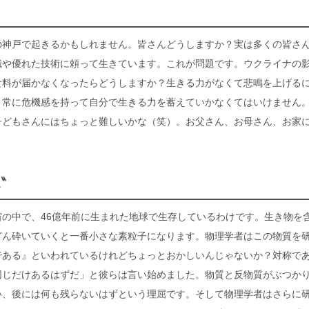
の神戸で起きるかもしれません。皆さんどうしますか？実は多くの皆さ
識や優れた技術に頼って生きています。これが問題です。ウクライナの
食料が届かなくなったらどうしますか？生きる力がなくて悲鳴を上げる
、常に危機感を持って自分で生きる力を蓄えていかなくてはいけません
子どもさんにはちょっと難しいかな（笑）。お父さん、お母さん、お家
ス〟
す
の中で、46億年前に生まれた地球で生存しているわけです。生き物を
どん砕いていくと一番小さな素粒子になります。物理学者はこの物質を
である』といわれているけれどちょっとおかしいんじゃないか？対称で
同じだけあるはずだ」と彼らは言い始めました。物質と反物質がぶつか
い、後には何も残らないはずという理屈です。そして物理学者はさらに