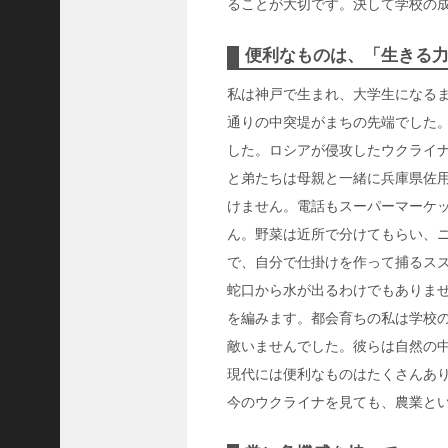
ることが大切です。決して学校の
C
ジ
便利なものは、「生きる
ャ
パ
私は神戸で生まれ、大学生になる
ン
通りの中突堤がまちの先端でした
株
した。ロシアが侵攻したウクライ
式
と弟たちは母親と一緒に兵庫県佐
会
社
けません。電話もスーパーマーケ
代
ん。野菜は近所で分けてもらい、
表
で、自分で仕掛けを作って捕るス
取
蛇口から水が出るわけでもありま
締
を編みます。都会育ちの私は学校
役
敵いませんでした。彼らは自然の
会
長
現代には便利なものはたくさんあ
＞
今のウクライナを見ても、農業と
松
井