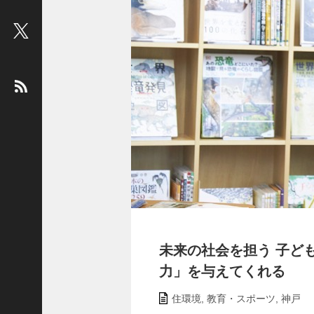
ビ
ュ
ー
：
松
平
健
＜
俳
優
＞
堤
未
果
未来の社会を担う 子ど
＜
国
力」を与えてくれる
際
住環境
,
教育・スポーツ
,
神戸
ジ