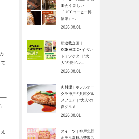
出会う 新しい
「UCCコーヒー博
物館」へ
2026.08.01
新連載企画｜
KOBECCO×イベン
の
トミツケタ!｜“大
して
人”の夏グル…
2026.08.01
肉料理｜ホテルオー
クラ神戸の兵庫グル
メフェア｜“大人”の
す。
夏グルメ…
ま
2026.08.01
ま
考え
スイーツ｜神戸北野
ホテル夏桃の贅沢ス