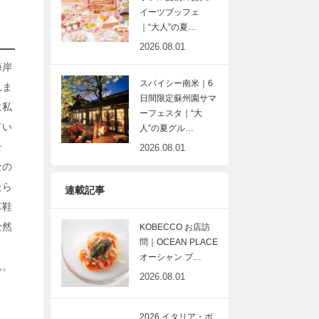
イーツブッフェ
｜“大人”の夏…
2026.08.01
海岸
スパイシー南米｜6
れま
日間限定蘇州園サマ
に私
ーフェスタ｜“大
てい
人”の夏グル…
せ
2026.08.01
なの
たら
連載記事
草鞋
全然
KOBECCO お店訪
問｜OCEAN PLACE
オーシャン プ…
ん。
2026.08.01
2026 イタリア・ボ