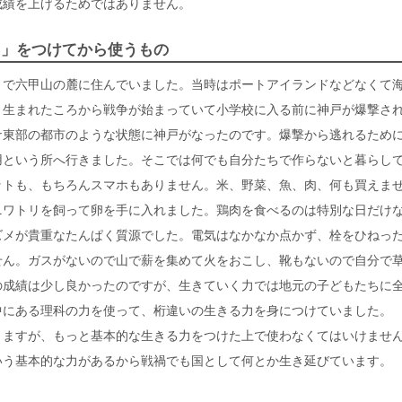
成績を上げるためではありません。
力」をつけてから使うもの
まで六甲山の麓に住んでいました。当時はポートアイランドなどなくて
。生まれたころから戦争が始まっていて小学校に入る前に神戸が爆撃さ
ナ東部の都市のような状態に神戸がなったのです。爆撃から逃れるため
用という所へ行きました。そこでは何でも自分たちで作らないと暮らし
ットも、もちろんスマホもありません。米、野菜、魚、肉、何も買えま
ニワトリを飼って卵を手に入れました。鶏肉を食べるのは特別な日だけ
ズメが貴重なたんぱく質源でした。電気はなかなか点かず、栓をひねっ
せん。ガスがないので山で薪を集めて火をおこし、靴もないので自分で
の成績は少し良かったのですが、生きていく力では地元の子どもたちに
中にある理科の力を使って、桁違いの生きる力を身につけていました。
りますが、もっと基本的な生きる力をつけた上で使わなくてはいけませ
いう基本的な力があるから戦禍でも国として何とか生き延びています。