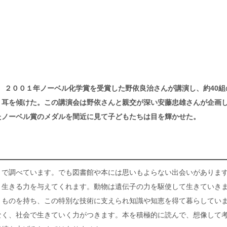
日、２００１年ノーベル化学賞を受賞した野依良治さんが講演し、約40組
り耳を傾けた。この講演会は野依さんと親交が深い安藤忠雄さんが企画
たノーベル賞のメダルを間近に見て子どもたちは目を輝かせた。
トで調べています。でも図書館や本には思いもよらない出会いがありま
、生きる力を与えてくれます。動物は遺伝子の力を駆使して生きていき
うものを持ち、この特別な技術に支えられ知識や知恵を得て暮らしてい
なく、社会で生きていく力がつきます。本を積極的に読んで、想像して