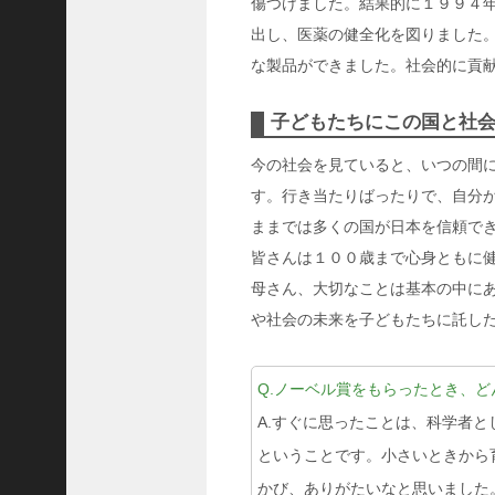
傷つけました。結果的に１９９４
出し、医薬の健全化を図りました
な製品ができました。社会的に貢
子どもたちにこの国と社
今の社会を見ていると、いつの間
す。行き当たりばったりで、自分
ままでは多くの国が日本を信頼で
皆さんは１００歳まで心身ともに
母さん、大切なことは基本の中に
や社会の未来を子どもたちに託し
Q.ノーベル賞をもらったとき、
A.すぐに思ったことは、科学者
ということです。小さいときから
かび、ありがたいなと思いました