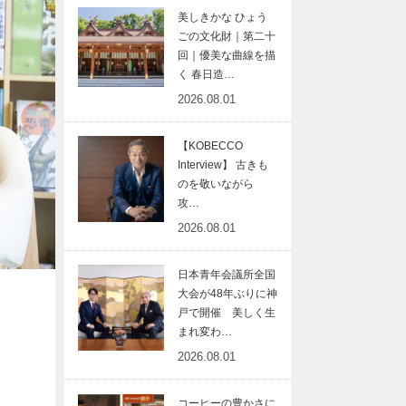
美しきかな ひょう
ごの文化財｜第二十
回｜優美な曲線を描
く 春日造…
2026.08.01
【KOBECCO
Interview】 古きも
のを敬いながら
攻…
2026.08.01
日本青年会議所全国
大会が48年ぶりに神
戸で開催 美しく生
まれ変わ…
2026.08.01
コーヒーの豊かさに