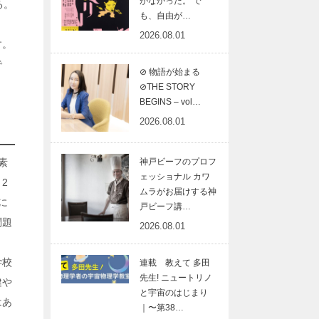
がなかった。 で
る。
も、自由が…
2026.08.01
す。
で
⊘ 物語が始まる
⊘THE STORY
BEGINS – vol…
2026.08.01
素
神戸ビーフのプロフ
ェッショナル カワ
2
ムラがお届けする神
に
戸ビーフ講…
問題
2026.08.01
学校
連載 教えて 多田
先生! ニュートリノ
健や
と宇宙のはじまり
はあ
｜〜第38…