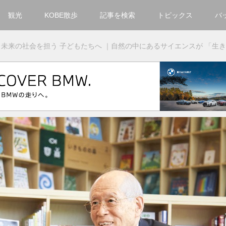
観光
KOBE散歩
記事を検索
トピックス
バ
カテゴリ一覧
未来の社会を担う 子どもたちへ ｜自然の中にあるサイエンスが 「生
KOBECCO Selection
グルメ
お洒落・ファッション
楽しむ
観光
文化・芸術・音楽
住環境
街
人