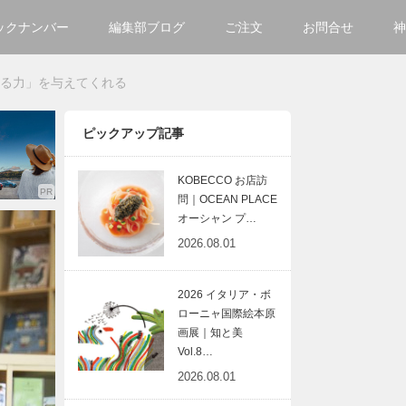
ックナンバー
編集部ブログ
ご注文
お問合せ
神
ご購入方法について
会社
きる力」を与えてくれる
掲載・広告について
サイ
ピックアップ記事
KOBECCO お店訪
問｜OCEAN PLACE
オーシャン プ…
2026.08.01
2026 イタリア・ボ
ローニャ国際絵本原
画展｜知と美
Vol.8…
2026.08.01