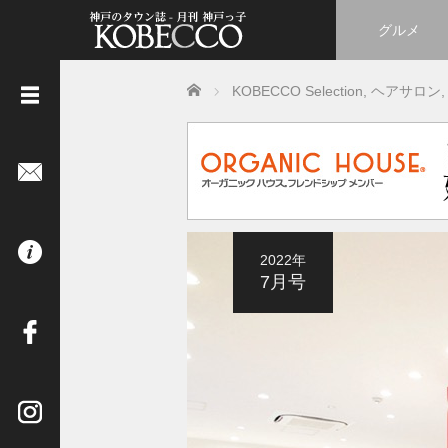
グルメ
Home
KOBECCO Selection
,
ヘアサロン
,
《
立
ち
読
み
は
2022年
コ
7月号
チ
ラ
》
イ
ン
タ