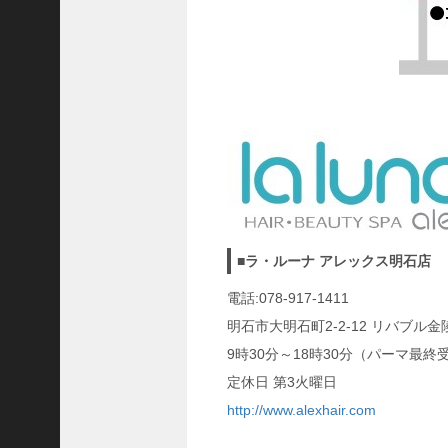
隆
昌
＜
一
般
社
団
法
人
神
戸
■ラ・ルーナ アレックス明石店
青
電話:078-917-1411
年
明石市大明石町2-2-12 リバブル金
会
議
9時30分～18時30分（パーマ最終
所
定休日 第3火曜日
第
http://www.alexhair.com
6