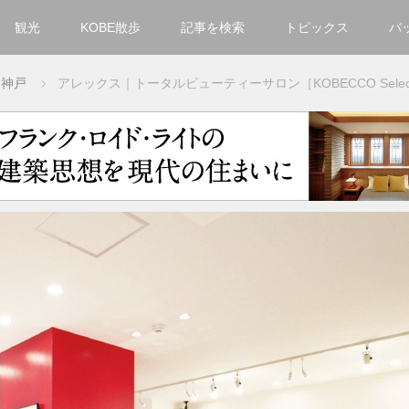
観光
KOBE散歩
記事を検索
トピックス
バ
カテゴリ一覧
神戸
アレックス｜トータルビューティーサロン［KOBECCO Select
KOBECCO Selection
グルメ
お洒落・ファッション
楽しむ
観光
文化・芸術・音楽
住環境
街
人