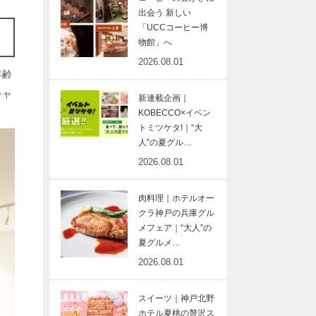
出会う 新しい
「UCCコーヒー博
物館」へ
2026.08.01
年齢
シャ
新連載企画｜
KOBECCO×イベン
トミツケタ!｜“大
人”の夏グル…
2026.08.01
肉料理｜ホテルオー
クラ神戸の兵庫グル
メフェア｜“大人”の
夏グルメ…
2026.08.01
スイーツ｜神戸北野
ホテル夏桃の贅沢ス