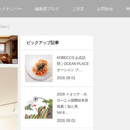
ックナンバー
編集部ブログ
ご注文
お問合せ
神
ご購入方法について
会社
ion］
掲載・広告について
サイ
ピックアップ記事
KOBECCO お店訪
問｜OCEAN PLACE
オーシャン プ…
2026.08.01
2026 イタリア・ボ
ローニャ国際絵本原
画展｜知と美
Vol.8…
2026.08.01