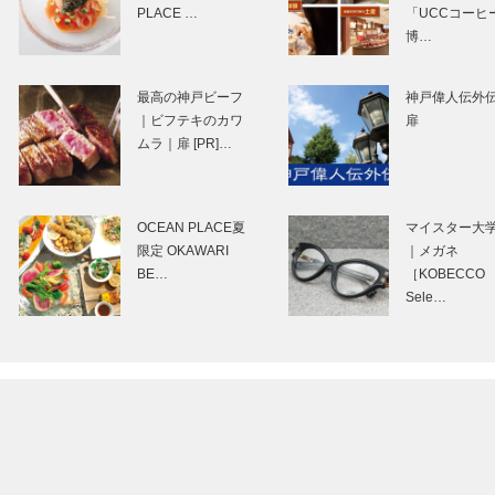
PLACE …
「UCCコーヒ
博…
⊘ 物語が始まる
ヴァイオリンが
⊘THE STORY
れる時間は弾い
最高の神戸ビーフ
神戸偉人伝外
BEGINS – vol.20
いるときも、お
｜ビフテキのカワ
扉
安達 も…
入れしていると
ムラ｜扉 [PR]…
も、ただ眺めて
い…
内向き志向から外
食で広がるおい
向き志向へ新しい
さの輪 〜VOL.1
OCEAN PLACE夏
マイスター大
ことにチャレンジ
限定 OKAWARI
｜メガネ
する体制を
BE…
［KOBECCO
Sele…
STUDIO KIICHI｜
マイスター大学
革小物
｜メガネ
［KOBECCO
［KOBECCO
Selection］
Selection］
北野ガーデン｜フ
追悼 マキシン
レンチレストラン
山口巌さん