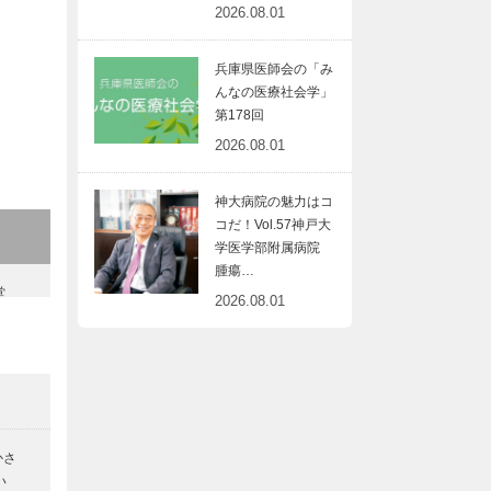
2026.08.01
兵庫県医師会の「み
んなの医療社会学」
第178回
2026.08.01
神大病院の魅力はコ
コだ！Vol.57神戸大
学医学部附属病院
腫瘍…
堂
2026.08.01
魅
かさ
い