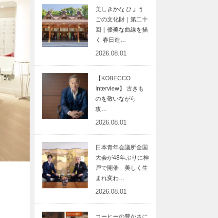
美しきかな ひょう
ごの文化財｜第二十
回｜優美な曲線を描
く 春日造…
2026.08.01
【KOBECCO
Interview】 古きも
のを敬いながら
攻…
2026.08.01
日本青年会議所全国
大会が48年ぶりに神
戸で開催 美しく生
まれ変わ…
2026.08.01
コーヒーの豊かさに