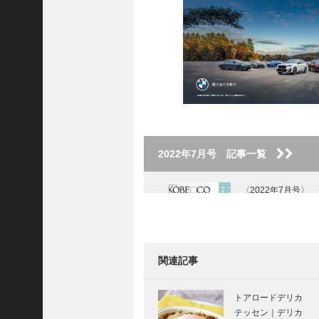
ご注文フォーム
ご購入方法について
掲載・広告について
ご意見・お問い合わせ
「神戸っ子」とは
会社概要
2022年7月号 記事一覧
サイトポリシー
〈2022年7月号〉
個人情報の取扱いについて
特定商取引法に基づく表記
Facebook
関連記事
Instagram
マダム・チェリー
のpetit bonheurち
トアロードデリカ
いさなしあわせ
テッセン｜デリカ