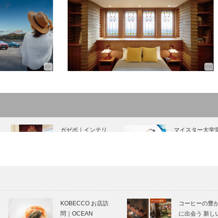
ガゼボ｜インテリ
マイスター大学
アショップ
｜メガネ
［KOBECCO
［KOBECCO
Selection インス
Selection インス
タグラム］…
タグラム］
Movie and CARS
ノースウッズに
｜フェラーリ308
せられて 最終回
KOBECCO お店訪
コーヒーの豊
クワトロバルボー
問｜OCEAN
に出会う 新し
レ / ポルシェ…