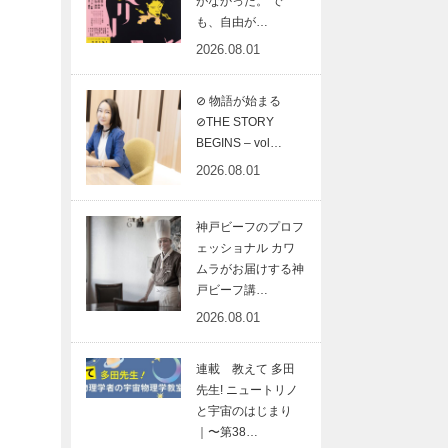
がなかった。 で
も、自由が…
2026.08.01
⊘ 物語が始まる
⊘THE STORY
BEGINS – vol…
2026.08.01
神戸ビーフのプロフ
ェッショナル カワ
ムラがお届けする神
戸ビーフ講…
2026.08.01
連載 教えて 多田
先生! ニュートリノ
と宇宙のはじまり
｜〜第38…