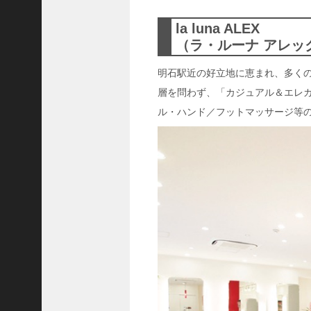
ャ
ー
la luna ALEX
ナ
（ラ・ルーナ アレッ
リ
ス
明石駅近の好立地に恵まれ、多く
ト
層を問わず、「カジュアル＆エレ
＞
ル・ハンド／フットマッサージ等
＜
対
談
＞
上
島
達
司
＜
U
C