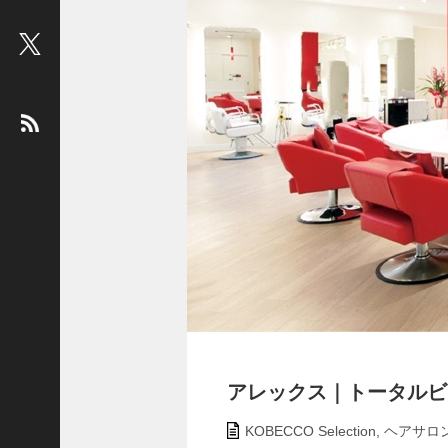
ビ
ュ
ー
：
松
平
健
＜
俳
優
＞
堤
未
果
＜
国
アレックス｜トータルビュー
際
ジ
KOBECCO Selection
,
ヘアサロ