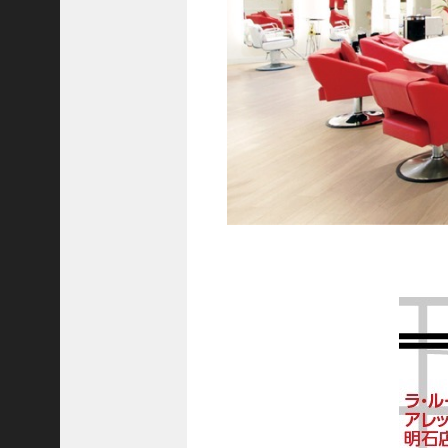
C
ジ
ャ
パ
ン
株
式
会
社
代
表
取
締
役
会
長
＞
松
井