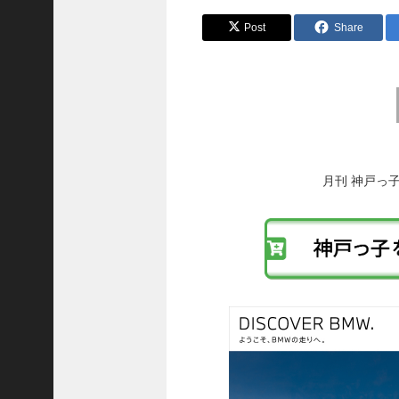
8
代
Post
Share
理
事
長
前
＞
後
の
投
稿
月刊 神戸っ
ホーム
へ
の
トピックス
リ
KOBE散歩
ン
ク
記事を検索
バックナンバー
編集部ブログ
「神戸っ子」会員企業