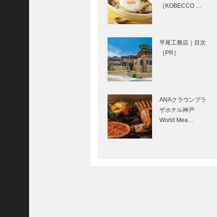
［KOBECCO …
神戸で始まって 神
戸で終る ㉙
平尾工務店｜目次
［PR］
ノースウッズに魅
せられて ―大竹英
ANAクラウンプラ
洋フォトコレクシ
ザホテル神戸
ョン
World Mea…
㊎柴田音吉洋服店
｜ハンドメイド ビ
スポークテーラー
［KOBECCO
Select…
ガゼボ｜インテリ
アショップ