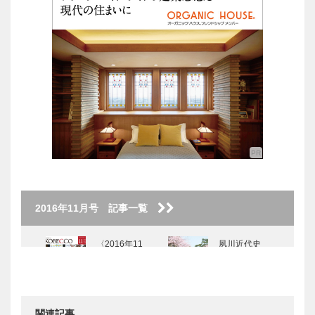
2016年11月号 記事一覧
〈2016年11
夙川近代史
月号〉
遊園地から郊
外住宅地へ
関連記事