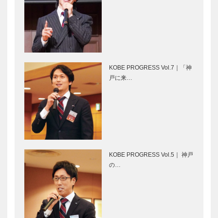
〝関西一の洋
マリスト・ブ
館〟 ２つの
ラザース・イ
邸の物語
ンターナショ
ナル・スクー
ル
KOBE PROGRESS Vol.7｜「神
ステラマリス
日本初！実験
戸に来…
インターナシ
的な「CLTカ
ョナルスクー
フェ」が舞子
ル 同窓会
浜にオープン
幸せな人生を
早くて安い！
送るために
神戸空港から
KOBE PROGRESS Vol.5｜ 神戸
～高齢者施設
ひとっ飛びの
の…
とは？～
旅！！｜神
戸〜沖縄の飛
行機旅（前
第６回 ＫＯ
連載 ミツバ
編）
ＢＥ豚饅サミ
チの話 ④
ットⓇ ２０