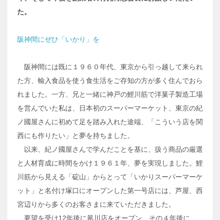
た。
阪神間にぜひ「いかり」を
阪神間には既に１９６０年代、東京から引っ越して来られ
た方、輸入食品を使う食生活をご存知の方が多く住んでおら
れました。一方、兄と一緒に神戸の鯉川筋で洋菓子製造工場
を営んでいた私は、日本初のスーパーマーケット、東京の紀
ノ國屋さんに初めて足を踏み入れた途端、「こういう店を関
西にも作りたい」と夢を持ちました。
以来、紀ノ國屋さんで学んだことを基に、扱う商品の厳選
と人材育成に時間をかけ１９６１年、夢を実現しました。鯉
川筋から見える「碇山」からとって「いかりスーパーマーケ
ット」と名付け塚口にオープンした第一号店には、芦屋、西
宮辺りから多くのお客さまに来ていただきました。
要望を受け12年後に夙川店をオープン、その４年後に