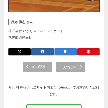
行光 博志 さん
株式会社 いかりスーパーマーケット
代表取締役会長
前
前の記事
次の記事
後
の
投
稿
月刊 神戸っ子は当サイト内またはAmazonでお求めいただけ
へ
ます。
の
リ