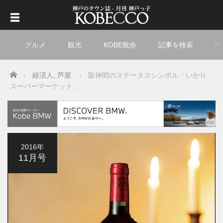
グルメ
観光
KOBE散歩
記事を検索
ト
Home
経済人
,
芦屋
阪神間のステータスシンボル「いかり
スーパーマーケット」
2016年
11月号