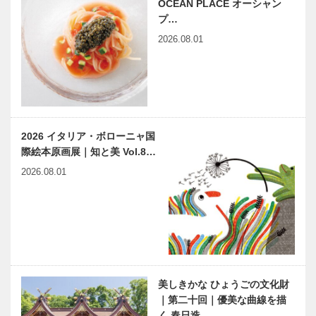
乾杯！
OCEAN PLACE オーシャン
本の“絶景”の
し Last
プ…
宝庫です！
Autumn
2026.08.01
Report
神戸鉄人伝 第83回 牛
KOBE｜全国
丸 好一（うしまる こうい
公募展 第4回
ち）さん
「国際現代」
2026 イタリア・ボローニャ国
水墨画展
際絵本原画展｜知と美 Vol.8…
兵庫ゆかりの
連載エッセイ／喫茶店の書
2026.08.01
伝説浮世絵
斎から ⑥ ちぎりぬき
第三十三回
NEWS 神戸
百店会｜北野
ガーデン古典
美しきかな ひょうごの文化財
芸能イベント
｜第二十回｜優美な曲線を描
芝能「秋宵の
く 春日造…