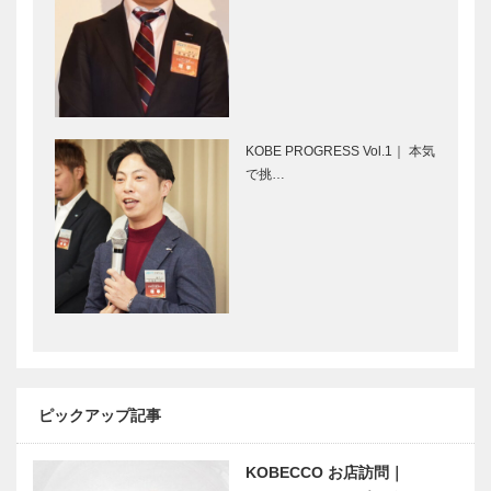
の力） 第
侯貴族のバラ
11回
園」
紅葉散策！｜
「西神飯店」
神戸市立須磨
「神源」誕生
離宮公園
秘話 ⑤
KOBE PROGRESS Vol.1｜ 本気
で挑…
阪神間のステ
芦屋のお客様
ータスシンボ
とともに歩ん
ル「いかりス
だ70年「株
ーパーマーケ
式会社 竹
ット」
園」
ヤナセ 神戸
神戸のカクシ
支店｜100年
ボタン 第三
にわたる“感
十五回 秋の
ピックアップ記事
謝の心”を、
夜長、駅前の
未来につない
スタイリッシ
でいきます。
KOBECCO お店訪問｜
ュな隠れ家で
「茨城」は日
秋のおもてな