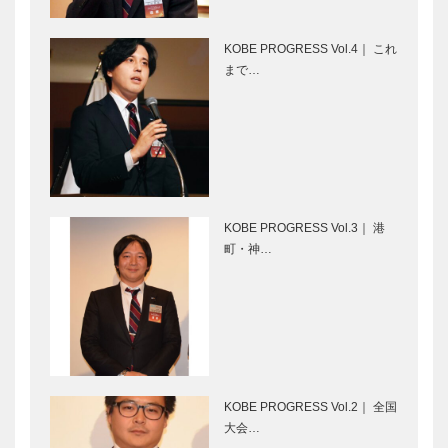
１６ 11月
10日（木）
KOBE PROGRESS Vol.4｜ これ
～13日
兵庫県医師会
美味しさと安
まで…
（日）
の「みんなの
心・安全を追
医療社会学」
求して 製造
第六十六回
小売業 いか
り
ガゼボショッ
第5回 神戸
プが提案す
洋藝菓子ボッ
る“上質なく
クサン
KOBE PROGRESS Vol.3｜ 港
らし”⑤
町・神…
“特別なも
連載コラム
の”との出会
「第二のプレ
い ベール・
イボール」｜
ド・フージェ
Vol.21
ールの家具
4
KOBE PROGRESS Vol.2｜ 全国
Power of
神戸市立須磨
大会…
music（音楽
離宮公園「王