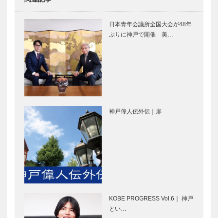
夙川に花咲い
文学を生み出
たモダニズム
す、夙川
日本青年会議所全国大会が48年
建築
ぶりに神戸で開催 美…
千歳町につい
帰って来ると
て
ホッとする
わが街、千歳
町
神戸偉人伝外伝｜扉
日々の生活の
東西の美学が
延長上に文化
融合した芦屋
がある
ならではの和
洋館 「萬野
邸」
芦屋・翠ヶ丘
阿保親王と芦
について
屋
KOBE PROGRESS Vol.6｜ 神戸
とい…