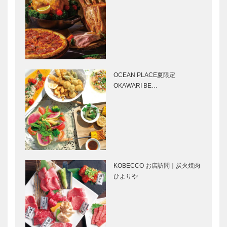
ンデコール｜
製菓｜洋菓子
オートクチュ
［KOBECCO
ールインテリ
Selection］
ア
［KOBECCO
フラウコウベ
マキシン｜帽
Select…
｜ジュエリー
子専門店
&アクセサリ
［KOBECCO
OCEAN PLACE夏限定
ー
Selection］
OKAWARI BE…
［KOBECCO
Selecti…
トアロードデ
ブティック
リカテッセン
セリザワ｜婦
｜デリカ
人服
［KOBECCO
［KOBECCO
Selection］
Selection］
KOBECCO お店訪問｜炭火焼肉
Hair&Face
北野ガーデン
ひよりや
Elizabeth｜
｜フレンチレ
ヘアサロン
ストラン
［KOBECCO
［KOBECCO
S…
Selection］