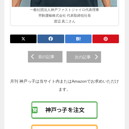
一般社団法人神戸ファストジャイロ代表理事
早駒運輸株式会社 代表取締役社長
渡辺 真二さん
前
前の記事
次の記事
後
の
投
稿
月刊 神戸っ子は当サイト内またはAmazonでお求めいただけ
へ
ます。
の
リ
ン
ク