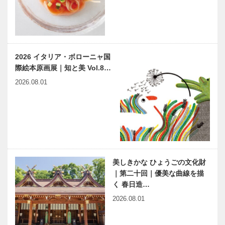
特集｜最近読
特集｜最近読
んだ一冊｜寺
んだ一冊｜平
本 督
尾 博之
2026 イタリア・ボローニャ国
際絵本原画展｜知と美 Vol.8…
特集｜最近読
特集｜最近読
2026.08.01
んだ一冊｜福
んだ一冊｜藤
井 佑実子
澤 正人
特集｜最近読
特集｜最近読
んだ一冊｜前
んだ一冊｜蓑
田 由利
豊
美しきかな ひょうごの文化財
｜第二十回｜優美な曲線を描
く 春日造…
特集｜最近読
神戸らしい
2026.08.01
んだ一冊｜矢
〝本の森〟
崎 和彦
づくりが 始