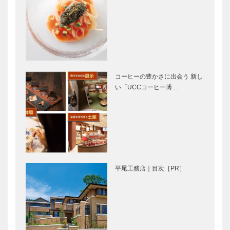
神戸で始まっ
Maestro
て 神戸で終
YUTAKA
る ⑱
SADOと兵庫
芸術文化セン
ター管弦楽団
コーヒーの豊かさに出会う 新し
い「UCCコーヒー博…
⊘ 物語が始
映画をかんが
まる ⊘THE
える ｜
STORY
vol.04 ｜ 井
BEGINS –
筒 和幸
vol.11 落語家
…
神戸偉人伝外伝 ～知られ
手塚治虫記念
ざる偉業～⑮手塚治虫前編
館 リニュー
平尾工務店｜目次［PR］
アル
ガゼボ｜イン
マイスター大
テリアショッ
学堂｜メガネ