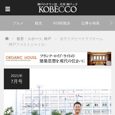
グルメ
観光
KOBE散歩
記事を検索
ト
Home
教育・スポーツ
,
神戸
女子ラグビークラブチーム
「神戸ファストジャイロ」
2021年
7月号