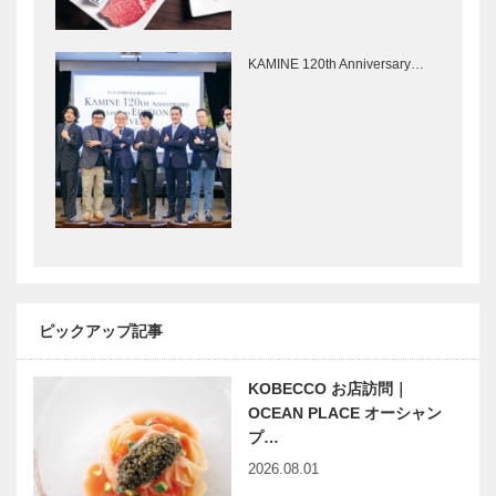
STUDIO
私の神戸みや
KIICHI｜革小
げ｜
物
PATISSERIE
KAMINE 120th Anniversary…
［KOBECCO
TOOTH
Selection］
TOOTH｜バ
ースデーケー
ノースウッズ
＜特集＞最近 読んだ 一冊
キ…
に魅せられて
｜表紙
Vol. 24
特集｜最近読
特集｜最近読
んだ一冊｜伊
んだ一冊｜上
藤 紀美子
羽 健介
ピックアップ記事
KOBECCO お店訪問｜
特集｜最近読
特集｜最近読
OCEAN PLACE オーシャン
んだ一冊｜金
んだ一冊｜高
プ…
指 光司
士 薫
2026.08.01