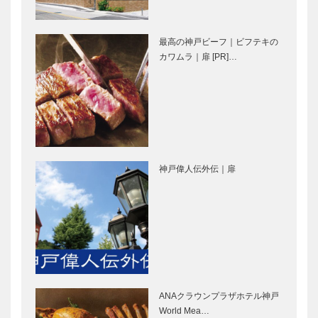
プ
［KOBECCO
［KOBECCO
Selection］
Selection］
最高の神戸ビーフ｜ビフテキの
㊎柴田音吉洋
御菓子司 常
カワムラ｜扉 [PR]…
服店｜ハンド
盤堂｜和菓子
メイド ビス
［KOBECCO
ポーク・テー
Selection］
ラー
［KOBECCO
il
ALEX｜トー
Selec…
Quadrifoglio
タルビューテ
神戸偉人伝外伝｜扉
（クアドリフ
ィーサロン
ォリオ）｜ビ
［KOBECCO
スポークシュ
Selection］
ーズ
永田良介商店
ボックサン｜
［KOBE…
｜オーダーメ
神戸洋藝菓子
イド家具
［KOBECCO
［KOBECCO
Selection］
Selection］
ANAクラウンプラザホテル神戸
神戸御影メゾ
ゴンチャロフ
World Mea…