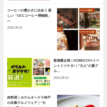
医療社会学」
形外科 第3回
第121回
多くの人が悩
コーヒーの豊かさに出会う 新
まされる「腰
しい「UCCコーヒー博物館」
痛」のはなし
harmony（はーもにぃ）
連載コラム
へ
Vol.41 新型出生前診断②
「続・第二の
2026.08.01
プレイボー
ル」 ｜
Vol.15
連載エッセイ
神戸のカクシ
／喫茶店の書
ボタン 第九
斎から62
十一回 自
新連載企画｜KOBECCO×イベ
「触媒のう
分に合ったか
ントミツケタ!｜“大人”の夏グ
た」余滴、
ぶり心地の良
ル…
「天秤」
さを実感 神
NEKOBE｜
NEKOBE｜
戸元町・…
2026.08.01
vol.30 ｜トア
vol.29 ｜マキ
ロードデリカ
シン
テッセン
肉料理｜ホテルオークラ神戸
の兵庫グルメフェア｜“大