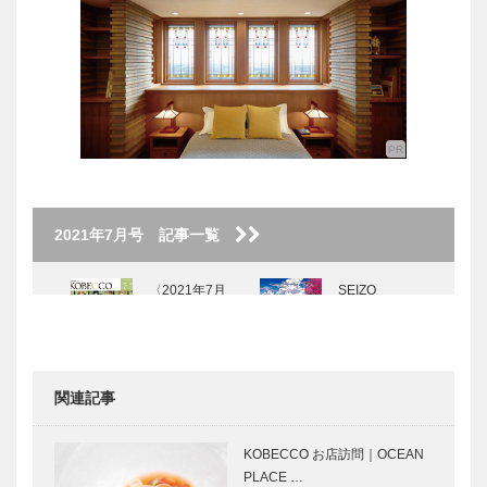
2021年7月号 記事一覧
〈2021年7月
SEIZO
号〉
WATASE The
Art Story
Vol.7
関連記事
KOBECCOお
KOBEパンさ
店訪問｜スパ
んぽ｜Vol.30
KOBECCO お店訪問｜OCEAN
イスレストラ
プチブレ
PLACE …
ン ぶはら