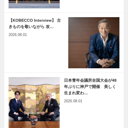
まります
「こども本の
女子ラグビー
【KOBECCO Interview】 古
森 神戸」へ
クラブチーム
きものを敬いながら 攻…
ようこそ
「神戸ファス
04
トジャイロ」
2026.08.01
神戸青年会議
輝く女性Ⅲ
所 神戸JC
Vol.13 アー
が紡ぐ 20年
ティスト 高
前から変わら
橋 ひとみさ
ぬ想い
ん
VOL.5
日本青年会議所全国大会が48
一人で抱え込
木のすまいプ
年ぶりに神戸で開催 美しく
まないで！
ロジェクト｜
生まれ変わ…
「こども・若
平尾工務店｜
2026.08.01
者ケアラー相
木材編｜
談・支援窓
Vol.1 山を育
口」開設
てる
兵庫県医師会
神戸大学医学
の「みんなの
部附属病院整