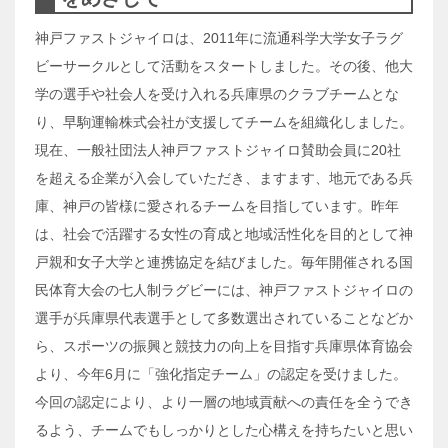
神戸ファストジャイロは、2011年に流通科学大学女子ラグ
ビーサークルとして活動をスタートしました。その後、他大
学の選手や社会人を受け入れる兵庫県のクラブチームとな
り、早駒運輸株式会社が支援してチームを組織化しました。
現在、一般社団法人神戸ファストジャイロ賛助会員に20社
を超える企業が入会していただき、ますます、地元である兵
庫、神戸の皆様に愛されるチームを目指しています。昨年
は、社会で活躍する女性の育成と地域活性化を目的として神
戸親和女子大学と連携協定を結びました。毎年開催される国
民体育大会の七人制ラグビーには、神戸ファストジャイロの
選手が兵庫県代表選手として多数選出されていることなどか
ら、スポーツの振興と競技力の向上を目指す兵庫県体育協会
より、今年6月に「強化指定チーム」の認定を受けました。
今回の認定により、より一層の地域貢献への責任を全うでき
るよう、チームでもしっかりとした心構えを持ちたいと思い