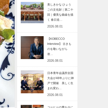
美しきかな ひょう
ごの文化財｜第二十
回｜優美な曲線を描
く 春日造…
2026.08.01
【KOBECCO
Interview】 古きも
のを敬いながら
攻…
2026.08.01
日本青年会議所全国
大会が48年ぶりに神
戸で開催 美しく生
まれ変わ…
2026.08.01
コーヒーの豊かさに