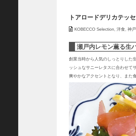
ャ
ー
ナ
トアロードデリカテッセン｜
リ
KOBECCO Selection
,
洋食
,
神戸
ス
ト
＞
瀬戸内レモン薫る生
創業当時から人気のしっとりした
＜
対
ッシュなサニーレタスに合わせて
談
爽やかなアクセントとなり、また
＞
上
島
達
司
＜
U
C