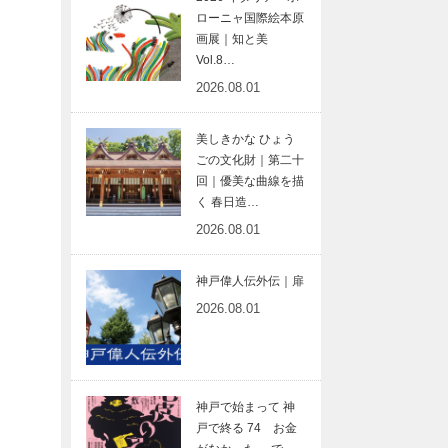
ローニャ国際絵本原
画展｜知と美
Vol.8…
2026.08.01
美しきかな ひょう
ごの文化財｜第二十
回｜優美な曲線を描
く 春日造…
2026.08.01
神戸偉人伝外伝｜扉
2026.08.01
神戸で始まって 神
戸で終る 74 お金