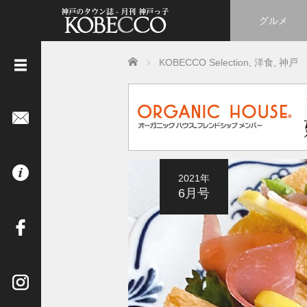
グルメ
Home
KOBECCO Selection
,
洋食
,
神戸
《
立
ち
読
み
は
2021年
コ
6月号
チ
ラ
》
イ
ン
タ