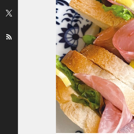
ビ
ュ
ー
：
松
平
健
＜
俳
優
＞
堤
未
果
＜
国
際
ジ