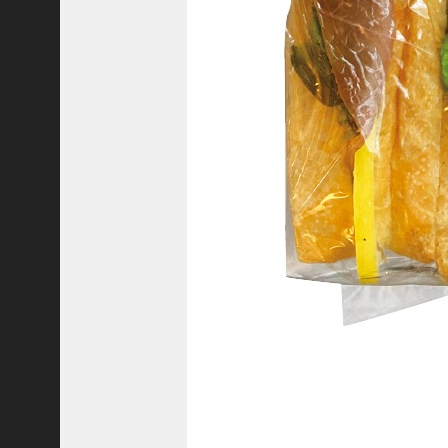
8
代
理
事
長
＞
ホーム
トピックス
KOBE散歩
記事を検索
バックナンバー
編集部ブログ
「神戸っ子」会員企業