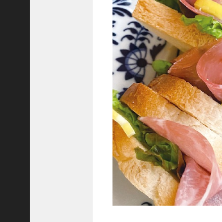
C
ジ
ャ
パ
ン
株
式
会
社
代
表
取
締
役
会
長
＞
松
井