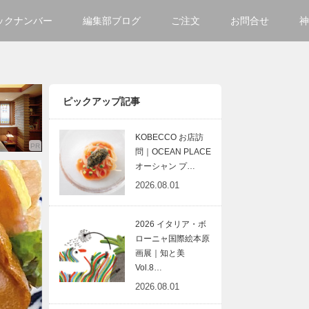
ックナンバー
編集部ブログ
ご注文
お問合せ
神
ご購入方法について
会社
掲載・広告について
サイ
ピックアップ記事
KOBECCO お店訪
問｜OCEAN PLACE
オーシャン プ…
2026.08.01
2026 イタリア・ボ
ローニャ国際絵本原
画展｜知と美
Vol.8…
2026.08.01