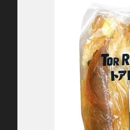
隆
昌
＜
一
般
社
団
法
人
神
戸
青
年
会
議
所
第
6