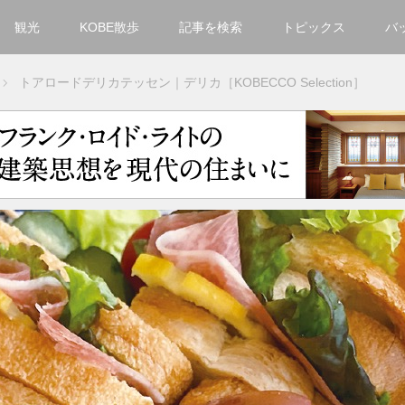
観光
KOBE散歩
記事を検索
トピックス
バ
カテゴリ一覧
トアロードデリカテッセン｜デリカ［KOBECCO Selection］
KOBECCO Selection
グルメ
お洒落・ファッション
楽しむ
観光
文化・芸術・音楽
住環境
街
人