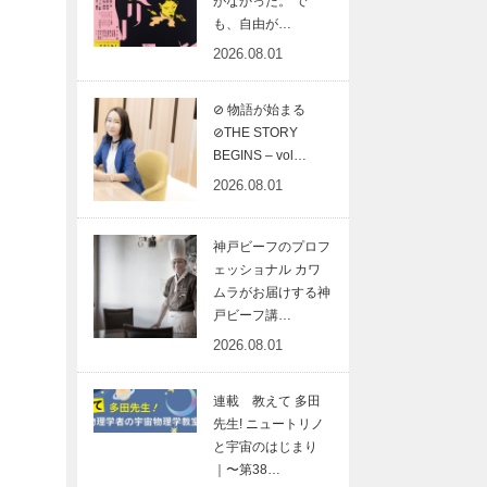
がなかった。 で
も、自由が…
2026.08.01
⊘ 物語が始まる
⊘THE STORY
BEGINS – vol…
2026.08.01
神戸ビーフのプロフ
ェッショナル カワ
ムラがお届けする神
戸ビーフ講…
2026.08.01
連載 教えて 多田
先生! ニュートリノ
と宇宙のはじまり
｜〜第38…