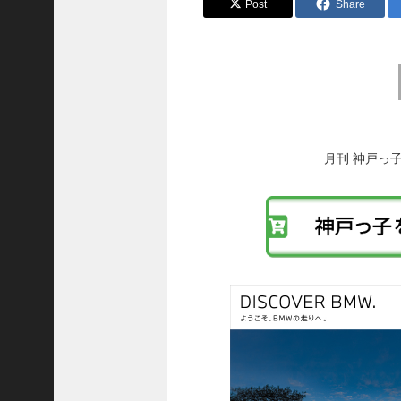
Post
Share
前
後
の
投
稿
月刊 神戸っ
へ
の
リ
ン
ク