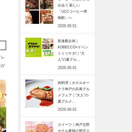
出会う 新しい
「UCCコーヒー博
物館」へ
2026.08.01
新連載企画｜
KOBECCO×イベン
トミツケタ!｜“大
フレ
人”の夏グル…
味が
2026.08.01
肉料理｜ホテルオー
クラ神戸の兵庫グル
メフェア｜“大人”の
夏グルメ…
2026.08.01
スイーツ｜神戸北野
ホテル夏桃の贅沢ス