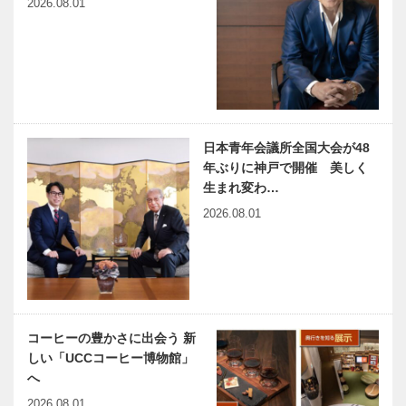
川柳集『われ
2026.08.01
もこう』
NEKOBE｜
vol.27 ｜にし
むら珈琲中山
手本店
日本青年会議所全国大会が48
年ぶりに神戸で開催 美しく
生まれ変わ…
2026.08.01
コーヒーの豊かさに出会う 新
しい「UCCコーヒー博物館」
へ
2026.08.01