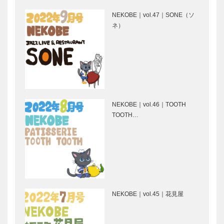
学堂｜メガネ
｜フレンチレ
［KOBECCO
ストラン
NEKOBE｜vol.47｜SONE（ソ
Selection］
［KOBECCO
ネ）
Selection］
il
STUDIO
Quadrifoglio
KIICHI｜革小
（クアドリフ
物
ォリオ）｜ビ
［KOBECCO
スポークシュ
Selection］
ーズ
NEKOBE｜vol.46｜TOOTH
KOBECCOお
私の神戸みや
［KOBE…
TOOTH…
店訪問｜
げ｜活魚 な
Osteria
みき｜季節の
Calimero
鮮魚
ノースウッズ
吾輩はアカデ
に魅せられて
ルミック画道
Vol. 23
を歩いてい
NEKOBE｜vol.45｜花見屋
る！