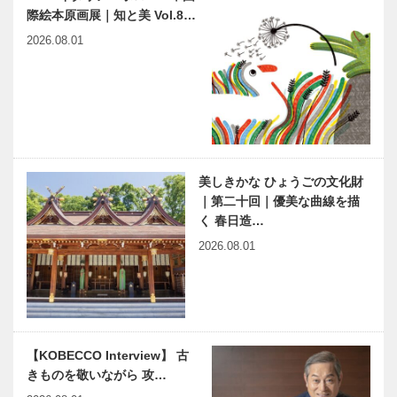
際絵本原画展｜知と美 Vol.8…
「こども本の
神戸市立灘さ
2026.08.01
森 神戸」へ
くら支援学
ようこそ
校・神戸市立
03
灘の浜小学校
が開校 神戸
東ロータリー
harmony（はーもにぃ）
神戸大学医学
クラブが、…
Vol.40 新型出生前診断①
部附属病院整
形外科 第2回
美しきかな ひょうごの文化財
スポーツ傷害
｜第二十回｜優美な曲線を描
「野球肘」の
く 春日造…
はなし
縁の下の力持
神戸のカクシ
2026.08.01
ち 最終回
ボタン 第九
神戸大学医学
十回 心躍
部附属病院
る大人の隠れ
臨床ゲノム診
家 『美酒嘉
療・研究セン
肴 ＡＪＩＴ
連載エッセイ
NEKOBE｜
ター
Ｏ』
【KOBECCO Interview】 古
／喫茶店の書
vol.28 ｜永田
きものを敬いながら 攻…
斎から61
良介商店