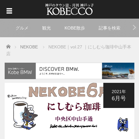
グルメ
観光
KOBE散歩
記事を検索
ト
Home
NEKOBE
NEKOBE｜vol.27 ｜にしむら珈琲中山手本
店
2021年
6月号