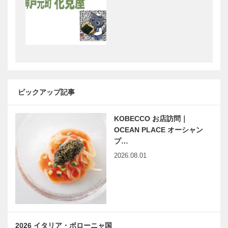
本気で描く、
神戸青年会議
神戸の新地
所 神戸JC
図。～ カル
の夢がつまっ
チャーを通し
たタイムカプ
て、街をデザ
セル VOL.4
インする ～
質の高い「車
和紙とガラス
のトータルサ
の向こうに
ービス」を提
アートの未来
ピックアップ記事
供するために
を透かし見
る
KOBECCO お店訪問｜
学びと集いの
神戸偉人伝外伝 ～知られ
OCEAN PLACE オーシャン
場 「神撫１
ざる偉業～⑭事業を夢に変
プ…
００周年記念
えた小林一三の創造性：後
2026.08.01
会館 －Astra
編
Hall－」
Rhyme of
近藤岳登×Ｇ
LIFE Spice of
ｏｏｄ Ｗｏ
SPACE ｜平
ｏｄ×マキシ
尾工務店｜
ン
2026 イタリア・ボローニャ国
chap…