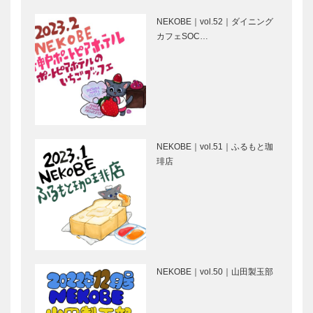
BEGINS –
vol.9…
NEKOBE｜vol.52｜ダイニング
カフェSOC…
映画をかんが
ボックサン｜
える ｜
神戸洋藝菓子
vol.03 ｜ 井
［KOBECCO
筒 和幸
Selection］
永田良介商店
御菓子司 常
｜オーダーメ
盤堂｜和菓子
NEKOBE｜vol.51｜ふるもと珈
イド家具
［KOBECCO
琲店
［KOBECCO
Selection］
Selection］
神戸御影メゾ
ガゼボ｜イン
ンデコール｜
テリアショッ
オートクチュ
プ
ールインテリ
［KOBECCO
ア
Selection］
NEKOBE｜vol.50｜山田製玉部
［KOBECCO
㊎柴田音吉洋
マキシン｜帽
Select…
服店｜ハンド
子専門店