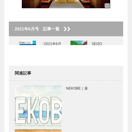
2021年6月号 記事一覧
〈2021年6月
SEIZO
号〉
WATASE The
Art Story
Vol.6
関連記事
KOBEパンさ
GLION
んぽ｜Vol.29
MUSEUM 名
NEKOBE｜扉
アラメゾン
車との出会い
vol. 14
神戸で始まっ
⊘ 物語が始
て 神戸で終
まる ⊘THE
る ⑰
STORY