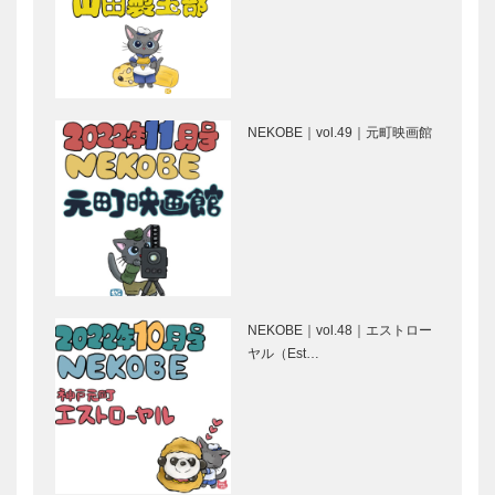
メイド ビス
［KOBECCO
ポーク・テー
Selection］
ラー
［KOBECCO
Hair&Face
ALEX｜トー
Selec…
Elizabeth｜
タル ビュー
NEKOBE｜vol.49｜元町映画館
ヘアサロン
ティーサロン
［KOBECCO
［KOBECCO
S…
Selection］
ゴンチャロフ
トアロードデ
製菓｜洋菓子
リカテッセン
［KOBECCO
｜デリカ
Selection］
［KOBECCO
Selection］
NEKOBE｜vol.48｜エストロー
ブティック
フラウコウベ
ヤル（Est…
セリザワ｜婦
｜ジュエリー
人服
&アクセサリ
［KOBECCO
ー
Selection］
［KOBECCO
Selecti…
マイスター大
北野ガーデン