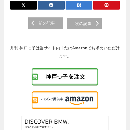
前
前の記事
次の記事
後
の
投
稿
月刊 神戸っ子は当サイト内またはAmazonでお求めいただけ
へ
ます。
の
リ
ン
ク