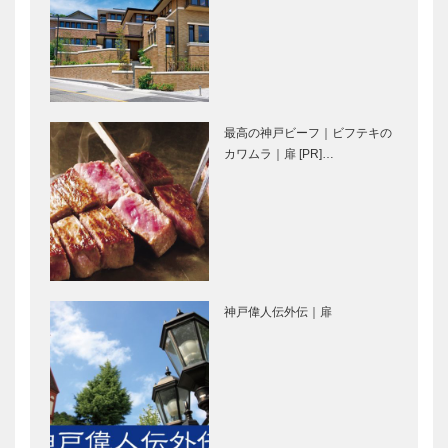
（クアドリフ
［KOBECCO
ォリオ）｜ビ
Selection］
スポークシュ
ーズ
北野ガーデン
北野クラブ｜
［KOBE…
｜フレンチレ
フレンチレス
最高の神戸ビーフ｜ビフテキの
ストラン
トラン
カワムラ｜扉 [PR]…
［KOBECCO
［KOBECCO
Selection］
Selection］
フラウコウベ
マイスター大
｜ジュエリー
学堂｜メガネ
&アクセサリ
［KOBECCO
ー
Selection］
［KOBECCO
神戸偉人伝外伝｜扉
Select…
トアロードデ
Fine（ファイ
リカテッセン
ン）
｜デリカ
Second（セ
［KOBECCO
カンド） 神
Selection］
戸本店｜ゴル
フウエア・雑
STUDIO
永田良介商店