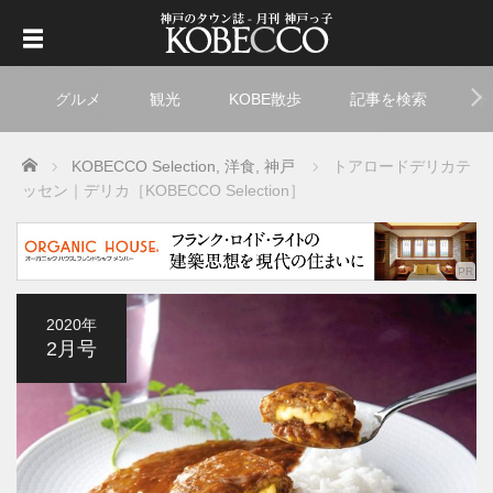
グルメ
観光
KOBE散歩
記事を検索
ト
Home
KOBECCO Selection
,
洋食
,
神戸
トアロードデリカテ
ッセン｜デリカ［KOBECCO Selection］
2020年
2月号