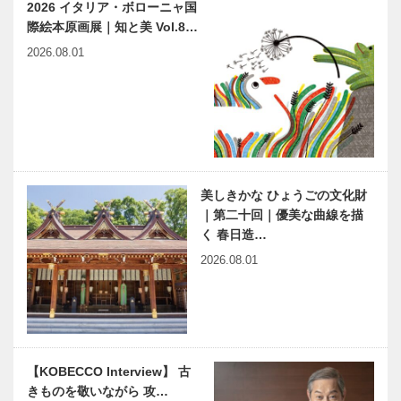
2026 イタリア・ボローニャ国
Vol. 02
際絵本原画展｜知と美 Vol.8…
かつてのスー
リシャール・
2026.08.01
パーカーブー
ミルの国内3
ムのように、
店舗目となる
またブームが
ブティックが
来るかもしれ
神戸にオープ
ない！
ン！
兵庫県医師会
縁の下の力持
の「みんなの
ち 第19
医療社会学」
回 神戸大学
美しきかな ひょうごの文化財
第一〇四回
医学部附属病
｜第二十回｜優美な曲線を描
院 腫瘍セン
く 春日造…
ター
THE
「神戸で落語
2026.08.01
SORAKUEN
を楽しむ」シ
“KOBE
リーズ 笑
GATHERING̶
いで介護者に
…
も笑顔を
Mother Port
Jaguar・
【KOBECCO Interview】 古
Party 2019
Land Rover
きものを敬いながら 攻…
「ヘーデンベ
Christmas