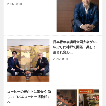
ルグトリオ」
Night in
2026.08.01
が観客を魅…
KOB…
harmony（はーもにぃ）
連載エッセイ
Vol.24 しあわせ感が高ま
／喫茶店の書
る 超高齢期
斎から ㊺
人の世
日本青年会議所全国大会が48
神戸のカクシ
年ぶりに神戸で開催 美しく
ボタン 第七
生まれ変わ…
十四回 夜の
2026.08.01
街に浮かぶ小
舟
コーヒーの豊かさに出会う 新
しい「UCCコーヒー博物館」
へ