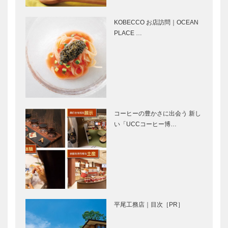
神戸で終る
ンさんぽ ｜
①
Vol.21 ケル
KOBECCO お店訪問｜OCEAN
ン
PLACE …
パンヲカタ
その町には
ル 浅香さん
海からの風が
と歩く ｜ パ
流れていた
ンさんぽ ｜
Vol.20
CONCENT
ル・マンにさ
【現在公開
…
さげた人生
中】100年近
コーヒーの豊かさに出会う 新し
その頂きに立
い歴史を持
い「UCCコーヒー博…
つ
つ、 ル・マ
ン24時間耐
久レースを題
芦屋の住環境
ガゼボ｜イン
材にした映…
に調和する美
テリアショッ
しい暮らし
プ
平尾工務店
［KOBECCO
「芦屋プロジ
Selection］
平尾工務店｜目次［PR］
ェクト」完
il
アレックス｜
成！
Quadrifoglio
ヘアサロン