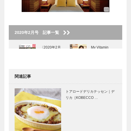
2020年2月号 記事一覧
〈2020年2月
My Vitamin
号〉
Lunch ● 私の
ビタミンラン
チ ●｜Sion
関連記事
集う店
ノースウッズ
Vol.02 ポ
に魅せられて
トアロードデリカテッセン｜デ
ル タ ヴィー
Vol.07
リカ［KOBECCO …
ニョ イザラ
Tadanori
パンヲカタ
Yokoo｜神戸
ル 浅香さん
で始まって
と歩く ｜ パ