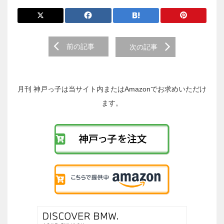
前
前の記事
次の記事
後
の
投
稿
月刊 神戸っ子は当サイト内またはAmazonでお求めいただけ
へ
ます。
の
リ
ン
ク