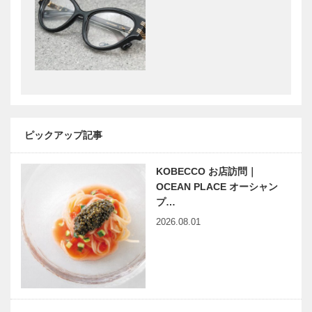
［KOBEC…
マキシン｜帽
Hair&Face
子専門店
Elizabeth｜
［KOBECCO
ヘアサロン
Selection］
［KOBECCO
S…
らくだ洋靴店
御菓子司 常
三宮本店｜セ
盤堂｜和菓子
ミオーダーパ
［KOBECCO
ピックアップ記事
ンプス
Selection］
［KOBECCO
Selection…
KOBECCO お店訪問｜
神戸のお嬢さ
神戸大人スタ
OCEAN PLACE オーシャン
ん マキシム
イル 放香堂
プ…
鈴木 麻衣さ
加琲（コーヒ
2026.08.01
ん
ー） 武田 昭
雄さん
カワムラの＂
有馬MICEを
神戸ビーフ＂
世界へ 有馬
への思い
グランドホテ
Vol. 06
ルの挑戦