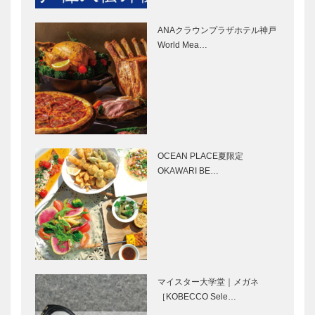
貨［K…
KIICHI｜革小
｜オーダーメ
物
イド家具
ANAクラウンプラザホテル神戸
［KOBECCO
［KOBECCO
World Mea…
Selection］
Selection］
ボックサン｜
ゴンチャロフ
神戸洋藝菓子
製菓｜洋菓子
［KOBECCO
［KOBECCO
Selection］
Selection］
OCEAN PLACE夏限定
神戸御影メゾ
㊎柴田音吉洋
OKAWARI BE…
ンデコール｜
服店｜ハンド
オートクチュ
メイド注文紳
ールインテリ
士服
ア
［KOBECCO
［KOBECCO
Selection］
ブティック
スタインウェ
Select…
セリザワ｜婦
イ&サンズ神
人服
戸｜スタイン
マイスター大学堂｜メガネ
［KOBECCO
ウェイ 正規
［KOBECCO Sele…
Selection］
ディーラー