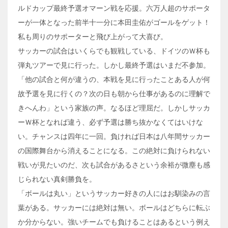
ルドカップ最終予選オマーン戦を応援。六万人超のサポータ
ーが一体となった前半十一分に本田圭佑がゴールをゲット！
私も周りのサポーターと飛び上がって大喜び。
サッカーの試合はいくらでも観戦している、ドイツのＷ杯も
弾丸ツアーで見に行った。しかし最終予選はいまだ不参加。
「他の試合と何が違うの、本戦を見に行ったことある人が何
故予選を見に行くの？次の日も朝から仕事があるのに理解で
きへんわ」という家族の声。なるほど理屈だ。しかしサッカ
ーＷ杯となれば違う、必ず予選は勝ち抜かなくてはいけな
い。チャンスは四年に一回。負ければ日本は八年間サッカー
の国際舞台から消えることになる。この絶対に負けられない
戦いが見たいのだ、次も試合があるさという余裕が微塵も感
じられない真剣勝負を。
「ボールは丸い」というサッカー好きの人にはお馴染みの言
葉がある。サッカーには絶対は無い。ボールはどちらに転ぶ
か分からない。強いチームでも負けることはあるという例え