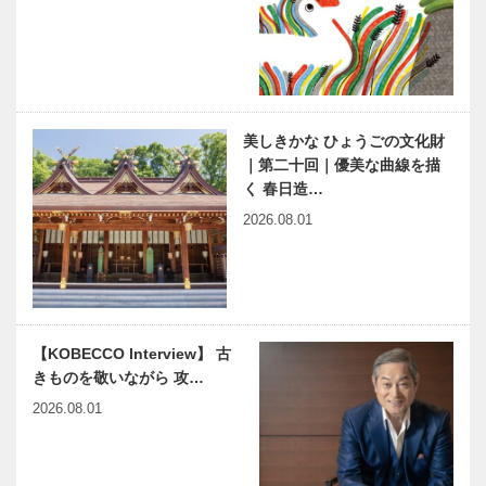
りの「平清
ト）］ライン
盛」 第7回
河クルーズ
⑦ モーゼル
河を航く
触媒のうた
17
美しきかな ひょうごの文化財
｜第二十回｜優美な曲線を描
く 春日造…
2026.08.01
【KOBECCO Interview】 古
きものを敬いながら 攻…
2026.08.01