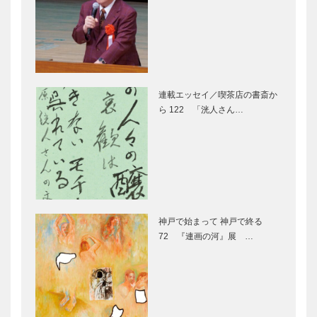
楽しく子ども
ものづくりを
の英語教育を
支える人材を
連載エッセイ／喫茶店の書斎か
ら 122 「洸人さん…
世界に通用す
二つの中高一
る 紳士たれ
貫教育で成果
中高一貫教育
古民家に集う
で３つの「シ
アーティスト
神戸で始まって 神戸で終る
ップ」を養う
たちの息吹き
72 『連画の河』展 …
みんなの医療
神戸市医師会
社会学 第十
公開講座 く
九回
らしと健康