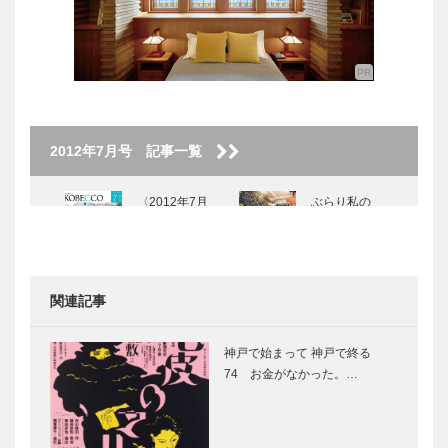
2012年7月号 記事一覧
〈2012年7月
ぶらり私の
号〉
KOBE散歩
Vol.2
関連記事
フロントアー
特集 ー扉
ト
夏みつけたい
神戸で始まって 神戸で終る
74 お金がなかった。…
「心に届く
夏休み 人と