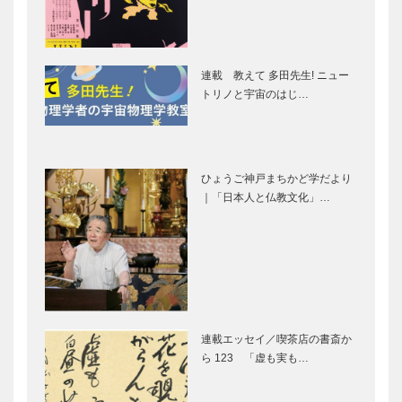
旅」をお届け
自然の共生を
します
まなぶ
連載 教えて 多田先生! ニュー
トリノと宇宙のはじ…
もっと知りた
泡がシャリっ
い西神インダ
と、冷たい
ストリアルパ
〈生〉
ーク 第3回
ひょうご神戸まちかど学だより
｜「日本人と仏教文化」…
一番搾りフロ
夏みつけたい
ーズン〈生〉
—ファッショ
が飲めるお店
ン情報
桂 吉弥の今
知れば知るほ
も青春 【其
ど面白い 立
連載エッセイ／喫茶店の書斎か
の二十六】
ち飲みの世界
ら 123 「虚も実も…