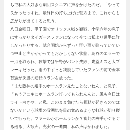
ちで私の大好きな劇団スクエアに声をかけたのだ。「やって
良かったっすね」最終日の打ち上げは朝方まで。これからも
広がりが出てくると思う。
八日金曜日、甲子園でオリックス戦を観戦。小学六年の息子
はすっかりタイガースファンになって今では私より選手に詳
しかったりする。試合開始からずっと弱い雨が降っていてい
つ中止と声がかかってもおかしくない状態。鳥谷のエラーで
一点を取られ、攻撃では平野がバント失敗、走塁ミスと大ブ
レーキだった。雨の中ずっと我慢していたファンの前で金本
智憲が決勝の逆転３ランを放った。
「まだ阪神の選手のホームラン見たことないねん」と息子。
「もうアニキにホームラン打ってもらわんんと、風も今日は
ライト向きや」と私。このまま負けたら暴動が起きるのでは
ないかという球場の雰囲気を目の覚めるような打球が切り裂
いて行った。ファールかホームランか？審判の右手がぐるぐ
る廻る、大歓声。充実の一週間、私の声はかれました。