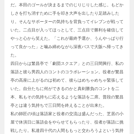
だ。本田のゴールが決まるまでのじりじりした感じ。もどか
しさを打ち消すために手を叩き大声を出したり足踏みした
り。そんなサポーターの気持ちを背負ってイレブンが戦って
いた。二点目が入ってほっとして、三点目で勝利を確信して
やっと心から笑えた。「これが最終予選か、うんやっぱり行
って良かった」と噛み締めながら深夜バスで大阪へ帰ってき
た。
四日からは繁昌亭で「劇団スクエア」との三日間興行、私の
落語と彼ら男四人のコントのコラボレーション。役者が繁昌
亭の高座に上がるのは初めて、彼らはめちゃめちゃ緊張して
いた。自分たちに何ができるのかと真剣勝負のコントを二
本、私もその気持ちに応えるような落語を二席。普段の繁昌
亭とは違う気持ちで三日間を終えることが出来た。
私の師匠の頃は落語家と役者の交流は盛んだった、芝居の小
屋で休演日に落語会をやらせてもらったり、役者が落語に挑
戦したり。私達四十代の人間ももっと交わろうよという気持