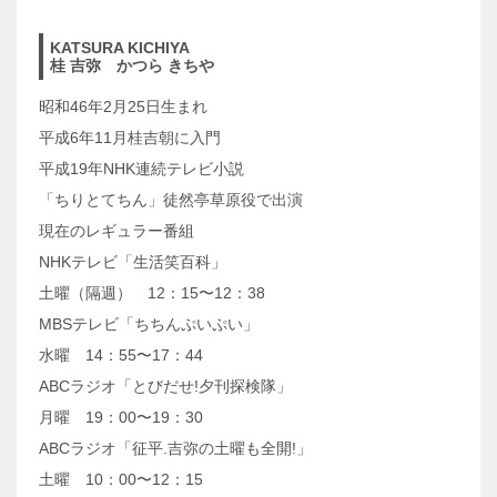
KATSURA KICHIYA
桂 吉弥 かつら きちや
昭和46年2月25日生まれ
平成6年11月桂吉朝に入門
平成19年NHK連続テレビ小説
「ちりとてちん」徒然亭草原役で出演
現在のレギュラー番組
NHKテレビ「生活笑百科」
土曜（隔週） 12：15〜12：38
MBSテレビ「ちちんぷいぷい」
水曜 14：55〜17：44
ABCラジオ「とびだせ!夕刊探検隊」
月曜 19：00〜19：30
ABCラジオ「征平.吉弥の土曜も全開!」
土曜 10：00〜12：15