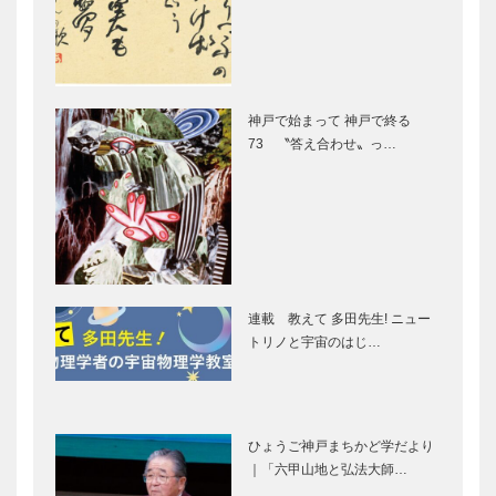
湯けむり便
驚きの物流セ
り 連載第3
ンター エス
回
パス
神戸で始まって 神戸で終る
73 〝答え合わせ〟っ…
地域医療の核
神戸フィルム
として
オフィス
発信！デザイ
創立100周年
ン都市 オー
無限大の未来
連載 教えて 多田先生! ニュー
プンキャン行
へ
トリノと宇宙のはじ…
こう
専門知識と技
親和力を養成
能でチーム医
します
ひょうご神戸まちかど学だより
療をリード
｜「六甲山地と弘法大師…