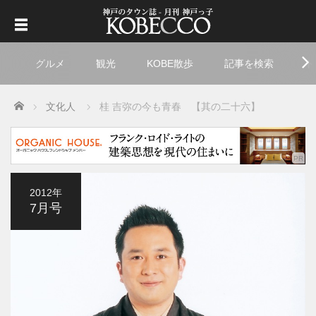
グルメ
観光
KOBE散歩
記事を検索
ト
Home
文化人
桂 吉弥の今も青春 【其の二十六】
2012年
7月号