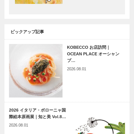
58
★風さやか
田辺眞人の
愛と夢♥永遠
まっこと！ラ
のタカラジェ
ジオ人物事典
ピックアップ記事
ンヌ 7月29日
「神戸っ子出
（日）に13
張版」7
KOBECCO お店訪問｜
周年記念公開
OCEAN PLACE オーシャン
里親ケースワ
草葉達也の神
録音…
プ…
ーカーの〝ち
戸物語
ょっといい
2026.08.01
お話〟
神戸鉄人伝
関西の地球人
（こうべくろ
がねびとで
ん） 芸術家
2026 イタリア・ボローニャ国
女星編 第
際絵本原画展｜知と美 Vol.8…
30回
浮世絵にみ
［海船港（ウ
2026.08.01
る 神戸ゆか
ミ フネ ミナ