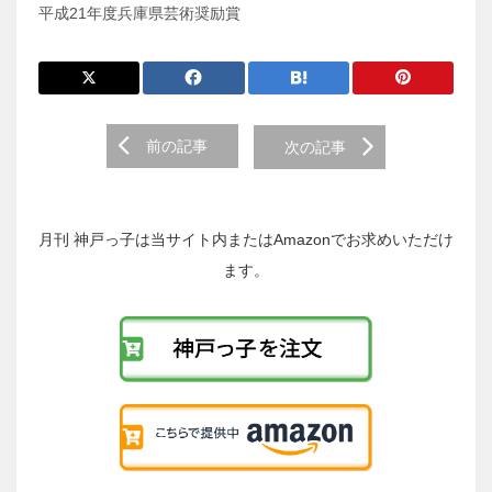
平成21年度兵庫県芸術奨励賞
前
前の記事
次の記事
後
の
投
稿
月刊 神戸っ子は当サイト内またはAmazonでお求めいただけ
へ
ます。
の
リ
ン
ク