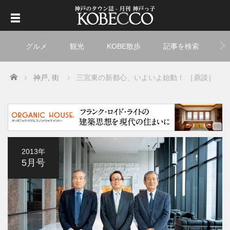
グルメ
観光
KOBE散歩
記事を検索
ト
Home
神戸
,
街
三宮東の新都心、いよいよ始動！ ［鼎談］
2013年
5月号