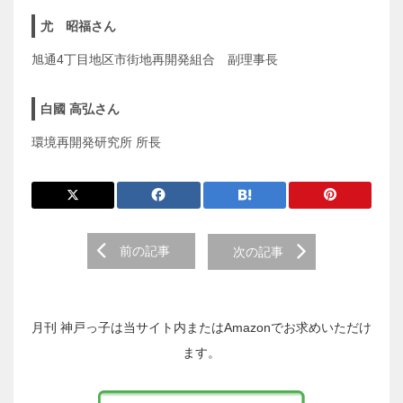
尤 昭福さん
旭通4丁目地区市街地再開発組合 副理事長
白國 高弘さん
環境再開発研究所 所長
前
前の記事
次の記事
後
の
投
稿
月刊 神戸っ子は当サイト内またはAmazonでお求めいただけ
へ
ます。
の
リ