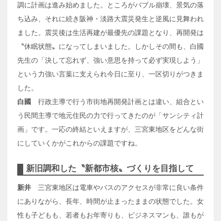
調に計画は進み始めました。ところがバブル崩壊、景気の落
ち込み、それに続き阪神・淡路大震災発生と逆風に見舞われ
ました。震災後は生活再建が最優先の課題となり、再開発は
〝休眠状態〟になってしまいました。しかしその間も、白國
先生の「決して忘れず、強い意思を持って必ず実現しよう」
という力強い言葉に支えられ今日に至り、一区切りがつきま
した。
白國
行政主導で行う市街地再開発計画とは違い、組合とい
う民間主導で地元住民の力で行ってきたのが「サンシティ計
画」です。一応の終結といえますが、三宮東地区をどんな街
にしていくかがこれからの課題ですね。
新旧調和した〝新都市核〟づくりを目指して
新井
三宮東地区は電車やバスのアクセスが非常に良い条件
にありながら、長年、時間が止まったままの状態でした。女
性も子どもも、若者もお年寄りも、ビジネスマンも、誰もが