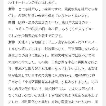
ルミネーションの滝が流れます。
新井
とても神戸らしい企画ですね。震災復興を神戸から発
信し、希望や明るい未来を伝えていきたいと思います。
白國
阪神・淡路大震災の１・17、東日本大震災の３・
11、９月１日の防災の日、年３回、ろうそくの火をイメー
ジした光で鎮魂の意を表す予定です。
新井
旭通４丁目地区はＪＲ三ノ宮駅から東へ約３００メー
トルに位置しています。戦後間もなく、三宮周辺に立ち並ぶ
商店がこの辺りに集められ、昭和30年頃までは賑やかで活
気溢れる街でした。その後、三宮は西を中心に再開発が始ま
り、東地区は取り残される形になってしまいました。木造建
物が密集していますので火災にも見舞われ、昭和50年に神
戸市から「東地区再開発基本計画」が発表されました。その
後も再度火災が起こり、昭和56年には、いよいよ何とかし
なくてはいけないと旭通４丁目地区で集まり組合を立ち上げ
ました。権利関係など非常に複雑な問題はあったものの、順