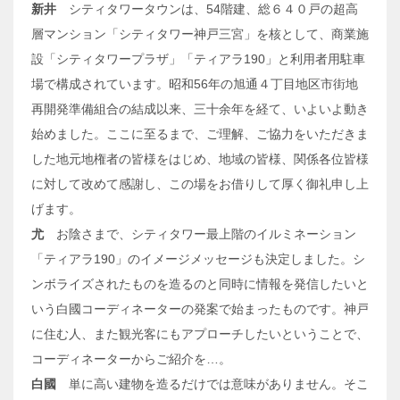
新井
シティタワータウンは、54階建、総６４０戸の超高
層マンション「シティタワー神戸三宮」を核として、商業施
設「シティタワープラザ」「ティアラ190」と利用者用駐車
場で構成されています。昭和56年の旭通４丁目地区市街地
再開発準備組合の結成以来、三十余年を経て、いよいよ動き
始めました。ここに至るまで、ご理解、ご協力をいただきま
した地元地権者の皆様をはじめ、地域の皆様、関係各位皆様
に対して改めて感謝し、この場をお借りして厚く御礼申し上
げます。
尤
お陰さまで、シティタワー最上階のイルミネーション
「ティアラ190」のイメージメッセージも決定しました。シ
ンボライズされたものを造るのと同時に情報を発信したいと
いう白國コーディネーターの発案で始まったものです。神戸
に住む人、また観光客にもアプローチしたいということで、
コーディネーターからご紹介を…。
白國
単に高い建物を造るだけでは意味がありません。そこ