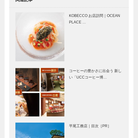
5月のSpot 動物の赤ちゃ
南京町のおみ
んに会いに行こう！
やげ
KOBECCO お店訪問｜OCEAN
PLACE …
特集：緑の風
わたしたちの
を楽しみなが
六甲・摩耶山
ら — 扉
コーヒーの豊かさに出会う 新し
い「UCCコーヒー博…
ホテルで食べ
美味しいビー
る、楽しむ
ルが生まれる
秘密
六甲は有馬の
神戸観光地めぐり
偉大なる母
平尾工務店｜目次［PR］