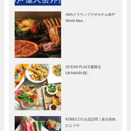
68
献賞受賞記念
展を開催
ANAクラウンプラザホテル神戸
田辺眞人のま
児童福祉月間にあたって
World Mea…
っこと！ラジ
～自尊感情が低い日本の子
オ出張版
どもたち
「神戸っ子出
張版」17
草葉達也の神
神戸鉄人伝
戸物語
（こうべくろ
がねびとで
OCEAN PLACE夏限定
ん） 神戸の
OKAWARI BE…
芸術・文化人
編 第40回
浮世絵にみる
触媒のうた
神戸ゆかりの
27
源平合戦 ―
義経登場 ―
KOBECCO お店訪問｜炭火焼肉
北野ガーデン
ひよりや
古典芸能イベ