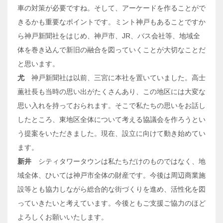
車の対策が必要ですね。そして、アーケードを作ることがで
きるかも重要なポイントです。ミント神戸もあることですか
ら神戸新聞社をはじめ、神戸市、JR、バス会社等、地域全
体を巻き込んで新旧の融合を図っていくことが大切なことだ
と思います。
尤
神戸新聞社は以前、三宮に本社を置いていました。高士
薫社長も当時の思い出がたくさんあり、この地区には大変な
思い入れを持っておられます。そこで私たちの思いをお話し
したところ、東地区全体について考える協議会を作ろうとい
う提案をいただきました。現在、設立に向けて動き始めてい
ます。
新井
シティタワータウンは私たちだけのものではなく、地
域全体、ひいては神戸市全体の財産です。今後は周辺商業施
設等とも協力しながら総合的な街づくりを進め、活性化を図
っていきたいと考えています。今後ともご支援ご協力のほど
よろしくお願いいたします。