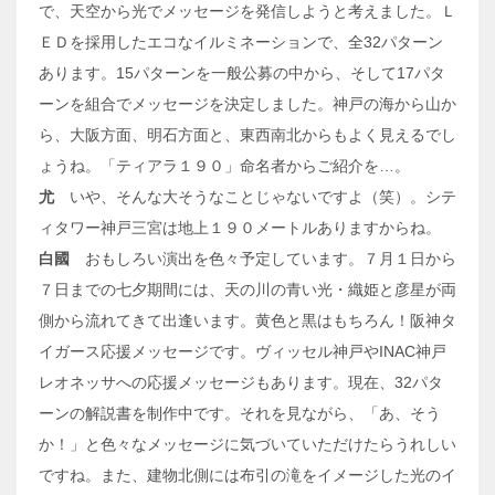
で、天空から光でメッセージを発信しようと考えました。Ｌ
ＥＤを採用したエコなイルミネーションで、全32パターン
あります。15パターンを一般公募の中から、そして17パタ
ーンを組合でメッセージを決定しました。神戸の海から山か
ら、大阪方面、明石方面と、東西南北からもよく見えるでし
ょうね。「ティアラ１９０」命名者からご紹介を…。
尤
いや、そんな大そうなことじゃないですよ（笑）。シテ
ィタワー神戸三宮は地上１９０メートルありますからね。
白國
おもしろい演出を色々予定しています。７月１日から
７日までの七夕期間には、天の川の青い光・織姫と彦星が両
側から流れてきて出逢います。黄色と黒はもちろん！阪神タ
イガース応援メッセージです。ヴィッセル神戸やINAC神戸
レオネッサへの応援メッセージもあります。現在、32パタ
ーンの解説書を制作中です。それを見ながら、「あ、そう
か！」と色々なメッセージに気づいていただけたらうれしい
ですね。また、建物北側には布引の滝をイメージした光のイ