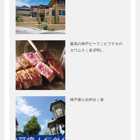
神戸ハーバー
ほらきたアン
ランドumie
パンマン 神
全225店舗が
戸であえる
お目見えしま
した！
最高の神戸ビーフ｜ビフテキの
神戸三宮東・
三宮東の新都
カワムラ｜扉 [PR]…
新都市 いよ
心、いよいよ
いよ始動！
始動！ ［鼎
談］
夢が現実に
みんなの医療
新病院はホス
社会学 第二
神戸偉人伝外伝｜扉
ピタル＆パー
十九回
ク：兵庫県立
こども病院
神戸市医師会
向山和子さ
公開講座 く
ん ハンガリ
らしと健康
ー文化交流貢