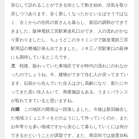
安心して訪れることができる街として動き始め、活気を取り
戻しつつあります。全く新しくなったかといえばそうではな
く、古くからの住民の皆さんも暮らし、新旧の調和ができて
きました。阪神電鉄三宮駅東改札口ができ、人の流れがかな
り変わりましたし、ちょうどこのタイミングで阪急電鉄三宮
駅周辺の整備計画も出てきました。ＪＲ三ノ宮駅東口の延伸
にも期待しているところです。
尤
戦後、賑わっていた東地区ですが時代の流れにのれなか
ったのでしょうね。今、建物ができて住む人が戻ってきてい
ます。以前から住んでいた住人は少し高齢になり、新たにや
ってきた若い住人もいて、商業施設もある。うまくバランス
が取れてきていると思いますね。
白國
この地区の開発は一段落しました。今後は新旧融合し
た地域コミュニティをどのようにして作っていくのか、また
お年寄りも多い地域ですから安心して暮らしていくには何が
できるかということが課題です。また、商店街では放置自転