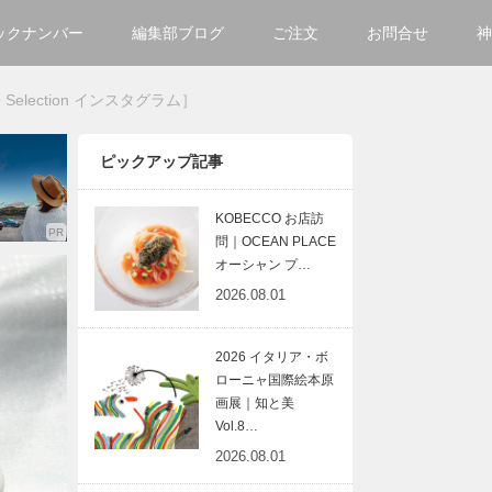
ックナンバー
編集部ブログ
ご注文
お問合せ
神
ご購入方法について
会社
lection インスタグラム］
掲載・広告について
サイ
ピックアップ記事
KOBECCO お店訪
問｜OCEAN PLACE
オーシャン プ…
2026.08.01
2026 イタリア・ボ
ローニャ国際絵本原
画展｜知と美
Vol.8…
2026.08.01