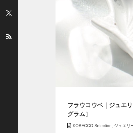
ビ
ュ
ー
：
松
平
健
＜
俳
優
＞
堤
未
果
フラウコウベ｜ジュエリー&
＜
国
グラム］
際
KOBECCO Selection
,
ジュエリ
ジ