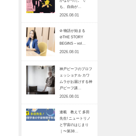
がなかった。 で
も、自由が…
2026.08.01
⊘ 物語が始まる
⊘THE STORY
BEGINS – vol…
2026.08.01
神戸ビーフのプロフ
ェッショナル カワ
ムラがお届けする神
戸ビーフ講…
2026.08.01
連載 教えて 多田
先生! ニュートリノ
と宇宙のはじまり
｜〜第38…