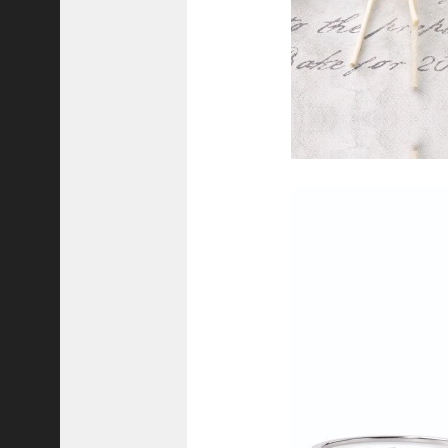
隆
昌
＜
一
般
社
団
法
人
神
戸
青
年
会
議
所
第
6