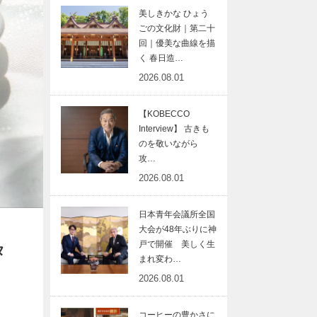
美しきかな ひょう
ごの文化財｜第二十
回｜優美な曲線を描
く 春日造…
2026.08.01
【KOBECCO
Interview】 古きも
のを敬いながら
攻…
2026.08.01
日本青年会議所全国
大会が48年ぶりに神
戸で開催 美しく生
タ
まれ変わ…
2026.08.01
コーヒーの豊かさに