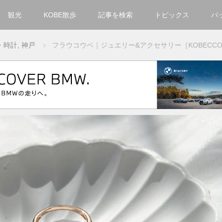
観光
KOBE散歩
記事を検索
トピックス
バ
カテゴリ一覧
・時計
,
神戸
フラウコウベ｜ジュエリー&アクセサリー［KOBECCO Se
KOBECCO Selection
グルメ
お洒落・ファッション
楽しむ
観光
文化・芸術・音楽
住環境
街
人