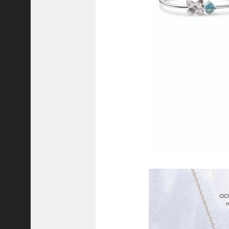
8
代
理
事
長
＞
ホーム
トピックス
KOBE散歩
記事を検索
バックナンバー
編集部ブログ
「神戸っ子」会員企業