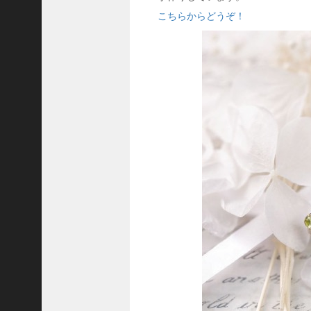
C
こちらからどうぞ！
ジ
ャ
パ
ン
株
式
会
社
代
表
取
締
役
会
長
＞
松
井