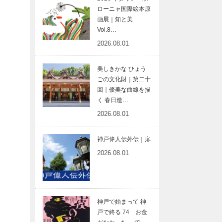
ローニャ国際絵本原
画展｜知と美
Vol.8…
2026.08.01
美しきかな ひょう
ごの文化財｜第二十
回｜優美な曲線を描
く 春日造…
2026.08.01
神戸偉人伝外伝｜扉
2026.08.01
神戸で始まって 神
戸で終る 74 お金