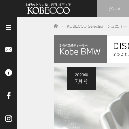
グルメ
Home
KOBECCO Selection
,
ジュエリー
《
立
ち
読
み
は
2023年
コ
7月号
チ
ラ
》
イ
ン
タ