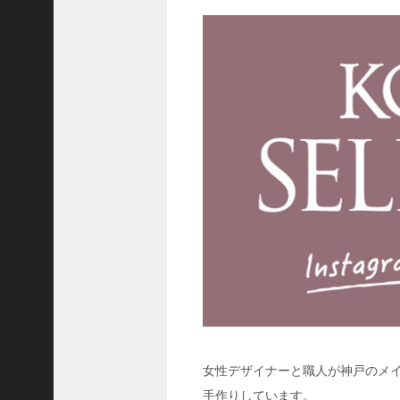
ャ
ー
ナ
リ
ス
ト
＞
＜
対
談
＞
上
島
達
司
＜
U
女性デザイナーと職人が神戸のメ
C
手作りしています。