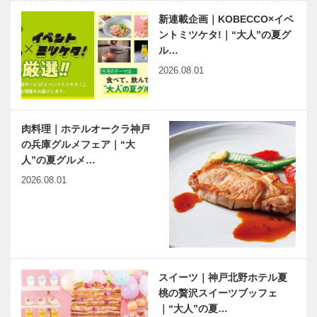
KOBECCOオ
連載エッセイ
新連載企画｜KOBECCO×イベ
ススメ 〜
／喫茶店の書
ントミツケタ!｜“大人”の夏グ
CINEMA〜
斎から82 大
ル…
峰からの詩集
2026.08.01
連載コラム
彼女たちの笑
「球友再会」
顔で神戸を元
｜Vol.6
気に！ 第13
肉料理｜ホテルオークラ神戸
代 神戸ウエ
の兵庫グルメフェア｜“大
ディングクィ
人”の夏グルメ…
ーン誕生！
有馬温泉歴史人物帖 〜其
Kiss PRESS×KOBECCO
2026.08.01
の壱〜 阿倍内麻呂（あべ
｜ゆったり丹波巡り
のうちのまろ）
神戸偉人伝外伝 ～知られ
木のすまいプ
ざる偉業～㊱後編 淀川長
ロジェクト｜
スイーツ｜神戸北野ホテル夏
治
平尾工務店｜
桃の贅沢スイーツブッフェ
畳編｜Vol.8
｜“大人”の夏…