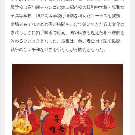
級学校は高句麗チャンゴの舞…招待校の親和中学校・親和女
子高等学校、神戸高等学校は研鑽を積んだコーラスを披露。
来場者もそれぞれの国が時間をかけて築いてきた音楽文化の
素晴らしさに拍手喝采で応え、国や民族を超えた相互理解を
深めるひとときとなった。最後は、参加者全員で記念撮影。
戦争のない平和な世界を祈りながら閉会となった。