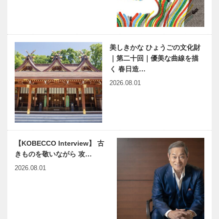
COAST へ
COAST へ
GO!】miele
GO!】淡路シ
the DINER…
ェフガーデン
By P…
【AWAJI
【AWAJI
美しきかな ひょうごの文化財
WEST
WEST
｜第二十回｜優美な曲線を描
COAST へ
COAST へ
く 春日造…
GO!】のじま
GO!】青海波
2026.08.01
スコーラ
-SEIKAIHA-
【AWAJI
【AWAJI
WEST
WEST
COAST へ
COAST へ
GO!】はじま
GO!】禅坊 靖
りの島 海神
寧
【KOBECCO Interview】 古
人の食卓
きものを敬いながら 攻…
【AWAJI
神戸靴｜
WEST
SPIGOLA（
2026.08.01
COAST へ
スピーゴラ）
GO!】
Auberge フ
レンチの森
長田区新湊川
International