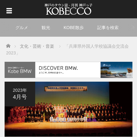
グルメ
観光
KOBE散歩
記事を検索
ト
Home
文化・芸術・音楽
「兵庫県外国人学校協議会交流会
2023」
2023年
4月号