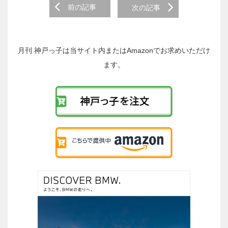
前
前の記事
次の記事
後
の
投
稿
月刊 神戸っ子は当サイト内またはAmazonでお求めいただけ
へ
ます。
の
リ
ン
ク