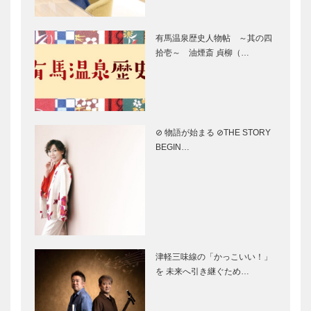
ーズ
永田良介商店
神戸御影メゾ
［KOBE…
｜オーダーメ
ンデコール｜
有馬温泉歴史人物帖 ～其の四
イド家具
オートクチュ
拾壱～ 油煙斎 貞柳（…
［KOBECCO
ールインテリ
Selection］
ア
［KOBECCO
マイスター大
ガゼボ｜イン
Select…
学堂｜メガネ
テリアショッ
［KOBECCO
プ
⊘ 物語が始まる ⊘THE STORY
Selection］
［KOBECCO
BEGIN…
Selection］
ボックサン｜
アレックス｜
神戸洋藝菓子
トータル ビ
［KOBECCO
ューティーサ
Selection］
ロン
［KOBECCO
Selection］
フラウコウベ
ブティック
津軽三味線の「かっこいい！」
｜ジュエリー
セリザワ｜婦
を 未来へ引き継ぐため…
&アクセサリ
人服
ー
［KOBECCO