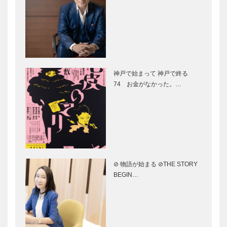
館 叡智の彼
て 神戸で終
方へ｜第七回
る ㊲
｜日・中大工
道具の違い
風に吹かれた
⊘ 物語が始
手紙のように
まる ⊘THE
神戸で始まって 神戸で終る
｜松本 隆｜
STORY
74 お金がなかった。…
Vol.6
BEGINS –
vol.29 寛一郎
さ…
「憧れている
㊎柴田音吉洋
友達にふさわ
服店｜ハンド
しい自分にな
メイド ビス
りたい」小学
ポークテーラ
6年生男子の
ー
⊘ 物語が始まる ⊘THE STORY
プライドと成
［KOBECCO
トアロードデ
il
BEGIN…
長を描く…
Select…
リカテッセン
Quadrifoglio
｜デリカ
（クアドリフ
［KOBECCO
ォリオ）｜ビ
Selection］
スポークシュ