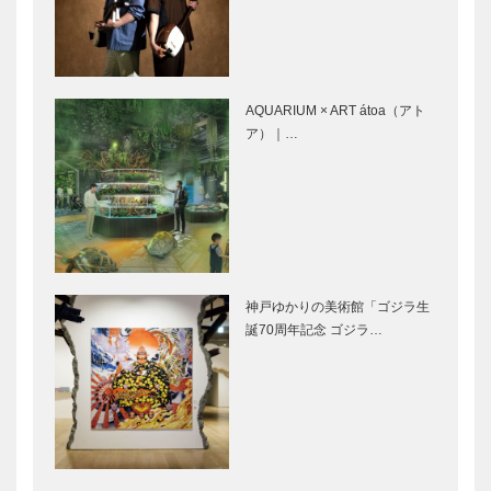
［KOBECCO
Selection］
Selecti…
ゴンチャロフ
STUDIO
製菓｜洋菓子
KIICHI｜革小
［KOBECCO
物
Selection］
［KOBECCO
AQUARIUM × ART átoa（アト
Selection］
ア）｜…
L’AVENUE｜
マキシン｜帽
パティスリー
子専門店
［KOBECCO
［KOBECCO
Selection］
Selection］
…
御菓子司 常
今月の表紙
神戸ゆかりの美術館「ゴジラ生
盤堂｜和菓子
誕70周年記念 ゴジラ…
［KOBECCO
Selection］
貴重なタイム
ビアンヴニ
ピースの価値
ュ・大下さん
を守り、創造
と歩く