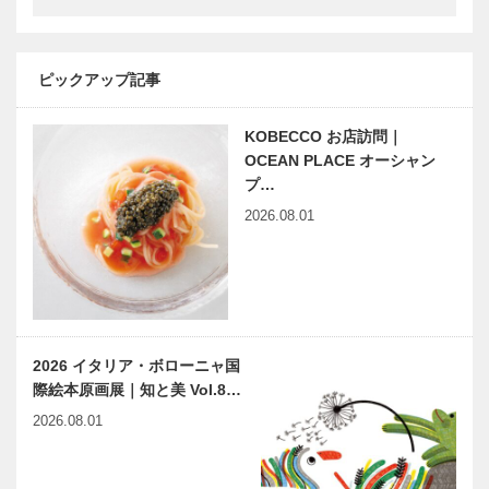
する
KOBECCO
パンさんぽ｜
Vol. 03 ブー
ゴッホの世界
水木しげる生
ラン…
ピックアップ記事
に自分を投影
誕100周年記
する ゴッ
念 知られざ
KOBECCO お店訪問｜
ホ・アライブ
る 水木しげ
る｜vol.7
OCEAN PLACE オーシャン
プ…
映画をかんが
第2回ドリー
2026.08.01
える ｜
ム豚饅プロジ
vol.25 ｜ 井
ェクト 老祥
筒 和幸
記×Q·B·B
特集｜淡路島
【AWAJI
西海岸
WEST
2026 イタリア・ボローニャ国
AWAJI
COAST へ
際絵本原画展｜知と美 Vol.8…
WEST
GO!】ニジゲ
COAST へ
ンノモリ
2026.08.01
GO!｜扉
【AWAJI
【AWAJI
WEST
WEST