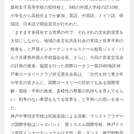
親和女子高等学校の招待校と、8校の外国人学校の計10校、
小学生から高校生までが参加、英語、中国語、ドイツ語、韓
国語、日本語で開会宣言が行われた。
「ますます多様化する世界の中で、それぞれの文化的背景を
大切にしながら、地域の多文化共生社会の実現と世界平和の
推進を」と芦屋インターナショナルスクール校長ジェイ・バ
ルク兵庫県外国人学校協会会長。さらに、今回の音楽交流会
の計画の推進、協賛を行った国際ロータリー第2680地区神
戸東ロータリークラブ井元憲生会長は、「次代を担う青少年
や学生の皆さんに、国際ロータリーの目的でもある国際理
解・親睦・平和の推進、多様性の尊重の気持ちを育んでもら
い、戦争のない希望をもてる世界を」と平和への思いを述べ
た。
神戸中華同文学校は民族楽器による演奏、マリストブラザー
ズ国際学校はジャズバンド、聖ミカエル国際学校、神戸ドイ
ツ学院インターナショナルは太鼓・歌・ダンス、神戸朝鮮高