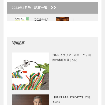
2023年4月号 記事一覧
〈2023年4月
il
号〉
Quadrifoglio
（クアドリフ
ォリオ）｜ビ
スポークシュ
関連記事
ーズ
ブティック
KOBECCO
［KOBE…
セリザワ｜婦
お店訪問｜
2026 イタリア・ボローニャ国
人服
Sincro
際絵本原画展｜知と…
［KOBECCO
Selection イ
ンスタグラ
Movie and
マダム・チェ
ム…
CARS｜アル
リーのpetit
ファロメオ・
bonheurちい
スパイダーデ
さなしあわせ
ュエット
【KOBECCO Interview】 古き
ものを…
竹中大工道具
神戸で始まっ