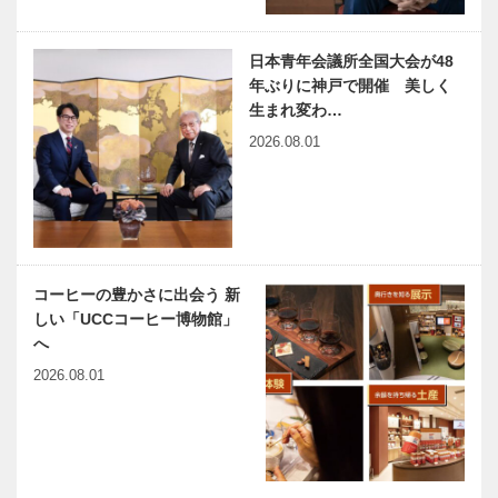
公園でアーバ
Women’s
ンファー
Day with
日本青年会議所全国大会が48
ム！！都市型
Men
農園｜
年ぶりに神戸で開催 美しく
Ujamaa（ウ
生まれ変わ…
兵庫県医師会
神大病院の魅
ジャマー）菜
2026.08.01
の「みんなの
力はココだ！
園…
医療社会学」
Vol.19 神戸
第141回
大学医学部附
属病院 心臓
血管外科 岡
harmony（はーもにぃ）
神戸のカクシ
田…
Vol.62 戦争が障がい者を
ボタン 第
コーヒーの豊かさに出会う 新
つくる
112回 「ら
しい「UCCコーヒー博物館」
しさ…」を活
へ
かしお客様の
ニーズに応え
2026.08.01
「兵庫県外国
兵庫津ミュー
たい『鮨…
人学校協議会
ジアムで贈呈
交流会
式
2023」