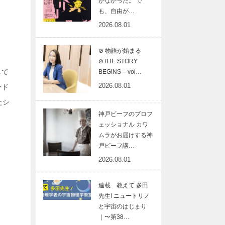
がなかった。 で
も、自由が…
2026.08.01
⊘ 物語が始まる
⊘THE STORY
して
BEGINS – vol…
2026.08.01
ード
たシ
神戸ビーフのプロフ
ェッショナル カワ
ムラがお届けする神
戸ビーフ講…
2026.08.01
連載 教えて 多田
先生! ニュートリノ
と宇宙のはじまり
｜〜第38…