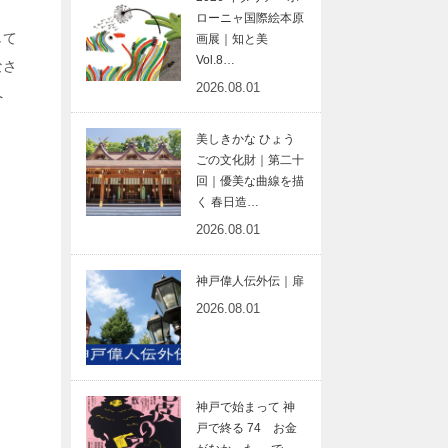
ローニャ国際絵本原
して
画展｜知と美
Vol.8…
なさ
2026.08.01
へ
美しきかな ひょう
ごの文化財｜第二十
回｜優美な曲線を描
く 春日造…
2026.08.01
神戸偉人伝外伝｜扉
2026.08.01
神戸で始まって 神
戸で終る 74 お金