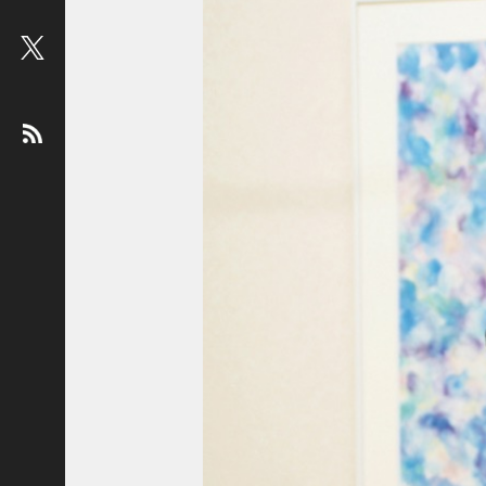
ビ
ュ
ー
：
松
平
健
＜
俳
優
＞
堤
未
果
＜
国
際
ジ