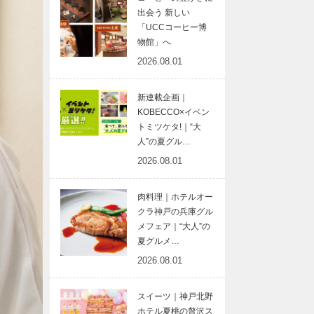
出会う 新しい
「UCCコーヒー博
物館」へ
2026.08.01
新連載企画｜
KOBECCO×イベン
トミツケタ!｜“大
人”の夏グル…
2026.08.01
肉料理｜ホテルオー
クラ神戸の兵庫グル
メフェア｜“大人”の
夏グルメ…
2026.08.01
スイーツ｜神戸北野
ホテル夏桃の贅沢ス