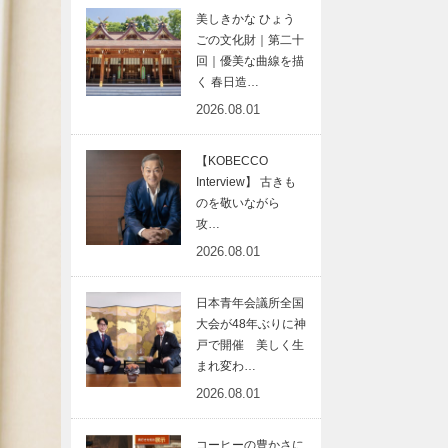
美しきかな ひょう
ごの文化財｜第二十
回｜優美な曲線を描
く 春日造…
2026.08.01
【KOBECCO
Interview】 古きも
のを敬いながら
攻…
2026.08.01
日本青年会議所全国
大会が48年ぶりに神
戸で開催 美しく生
まれ変わ…
2026.08.01
コーヒーの豊かさに