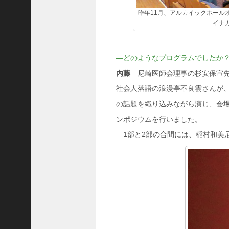
8
昨年11月、アルカイックホール
代
イナ
理
事
長
―どのようなプログラムでしたか
＞
内藤
尼崎医師会理事の杉安保宣先
社会人落語の浪漫亭不良雲さんが
の話題を織り込みながら演じ、会場
ホーム
ンポジウムを行いました。
トピックス
1部と2部の合間には、稲村和美
KOBE散歩
記事を検索
バックナンバー
編集部ブログ
「神戸っ子」会員企業