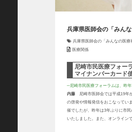
C
ジ
ャ
パ
兵庫県医師会の「みんなの
ン
株
兵庫県医師会の「みんなの医療
式
医療関係
会
社
尼崎市民医療フォー
代
マイナンバーカード
表
取
─尼崎市民医療フォーラムは、昨年
締
内藤
尼崎市医師会では平成19年
役
会
の啓発や情報発信をおこなってい
長
催でしたが、昨年は3年ぶりに市民
＞
いたしました。また、オンライン
松
井