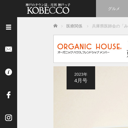
グルメ
Home
医療関係
兵庫県医師会の「み
《
立
ち
読
み
は
2023年
コ
4月号
チ
ラ
》
イ
ン
タ