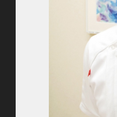
ャ
ー
ナ
リ
ス
ト
＞
＜
対
談
＞
上
島
達
司
＜
U
C