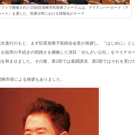
オクトで開催された15回目尼崎市民医療フォーラムは、マイナンバーカード（マ
カード）を通じた、医療分野における情報化がテーマ
？
生進行のもと、まず杉原加壽子医師会会長が挨拶し、『はじめに』と
、お役所の手続きの煩雑さを揶揄した演目「ぜんざい公社」をマイナカ
を和ませました。その後、第1部では基調講演、第2部ではそれを受け
尼崎市長による挨拶もありました。