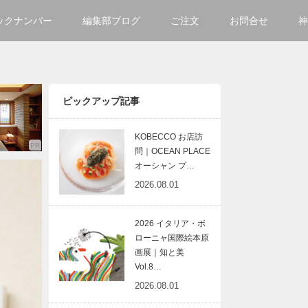
ックナンバー
編集部ブログ
ご注文
お問合せ
神
ご購入方法について
会社
掲載・広告について
サイ
ピックアップ記事
KOBECCO お店訪
問｜OCEAN PLACE
オーシャン プ…
2026.08.01
2026 イタリア・ボ
ローニャ国際絵本原
画展｜知と美
Vol.8…
2026.08.01