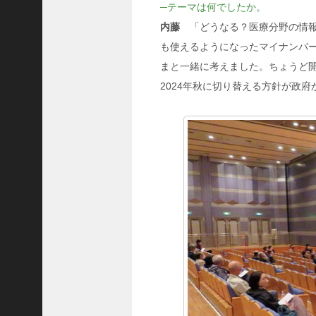
─テーマは何でしたか。
隆
内藤
「どうなる？医療分野の情報
昌
＜
も使えるようになったマイナンバ
一
まと一緒に考えました。ちょうど
般
2024年秋に切り替える方針が政
社
団
法
人
神
戸
青
年
会
議
所
第
6