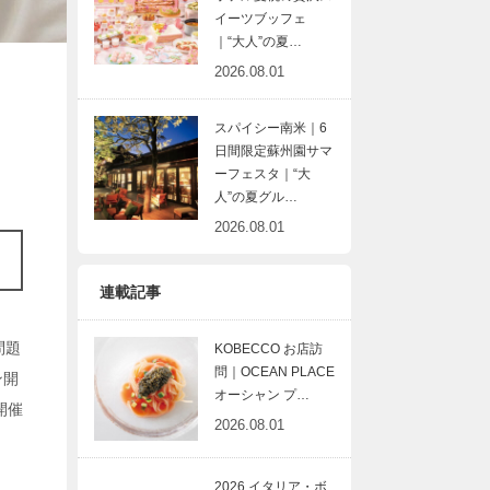
イーツブッフェ
｜“大人”の夏…
2026.08.01
スパイシー南米｜6
日間限定蘇州園サマ
ーフェスタ｜“大
人”の夏グル…
2026.08.01
連載記事
問題
KOBECCO お店訪
問｜OCEAN PLACE
ン開
オーシャン プ…
開催
2026.08.01
2026 イタリア・ボ