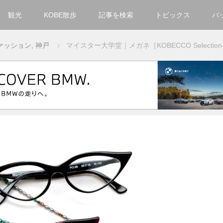
観光
KOBE散歩
記事を検索
トピックス
バ
カテゴリ一覧
ァッション
,
神戸
マイスター大学堂｜メガネ［KOBECCO Selectio
KOBECCO Selection
グルメ
お洒落・ファッション
楽しむ
観光
文化・芸術・音楽
住環境
街
人