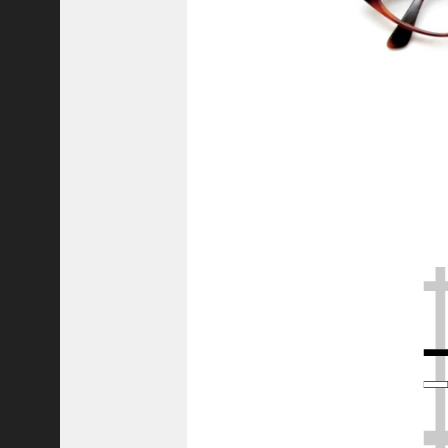
C
ジ
ャ
パ
ン
株
式
会
社
代
表
取
締
役
会
長
＞
松
井