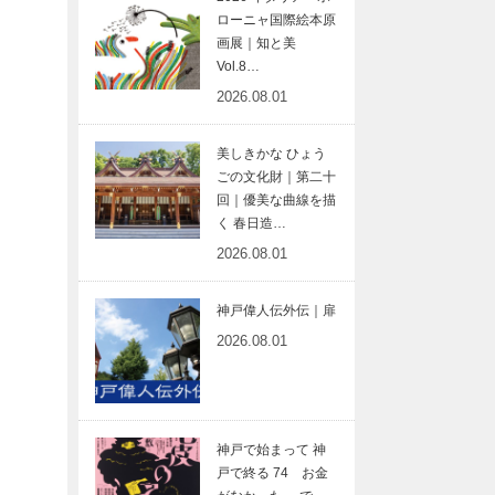
ローニャ国際絵本原
画展｜知と美
Vol.8…
2026.08.01
美しきかな ひょう
ごの文化財｜第二十
回｜優美な曲線を描
く 春日造…
2026.08.01
神戸偉人伝外伝｜扉
2026.08.01
神戸で始まって 神
戸で終る 74 お金