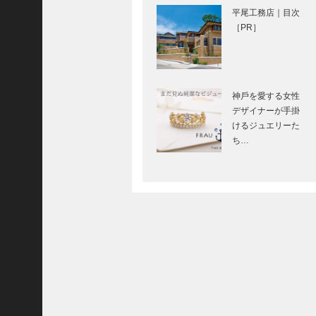
せられて Vol. 31
平尾工務店｜目次
［PR］
神戸とともに150
年｜1872年創業
神⼾を愛する⼥性
永田良介商店のあ
デザイナーが⼿掛
ゆみと未来
けるジュエリーた
ち…
北野ガーデン2階
に「カフェ ピパレ
ッド」 オープン！
フラウコウベ｜ジ
ュエリー&アクセ
サリー
［KOBECCO
Selecti…