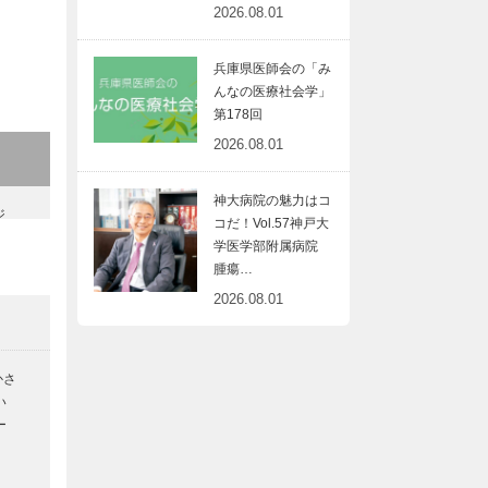
2026.08.01
兵庫県医師会の「み
んなの医療社会学」
第178回
2026.08.01
神大病院の魅力はコ
ジ
コだ！Vol.57神戸大
セ
学医学部附属病院
腫瘍…
2026.08.01
ブ
ご
かさ
2
い
ー