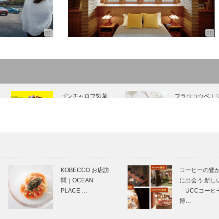
ゴンチャロフ製菓
フラウコウベ｜
｜洋菓子
ュエリー&アク
［KOBECCO
サリー
Selection］
［KOBECCO
Selecti…
私の神戸みやげ｜
SOCOスイーツ
神戸元町バターサ
ッフェ 神戸いち
KOBECCO お店訪
コーヒーの豊
ンド TONOWA 淡
コレクション202
問｜OCEAN
に出会う 新し
路島なるとオレン
PLACE …
「UCCコーヒ
ジ｜亀井堂…
博…
神戸で始まって 神
⊘ 物語が始まる