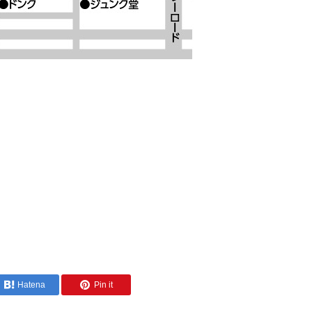
Hatena
Pin it