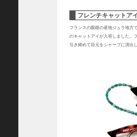
ャ
ー
フレンチキャットア
ナ
リ
フランスの眼鏡の産地ジュラ地方で、
ス
のキャットアイが入荷しました。
ト
引き締めて目元をシャープに演出
＞
＜
対
談
＞
上
島
達
司
＜
U
C