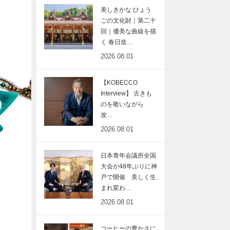
美しきかな ひょう
ごの文化財｜第二十
回｜優美な曲線を描
く 春日造…
2026.08.01
【KOBECCO
Interview】 古きも
のを敬いながら
攻…
2026.08.01
日本青年会議所全国
大会が48年ぶりに神
戸で開催 美しく生
まれ変わ…
2026.08.01
コーヒーの豊かさに