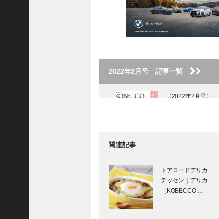
ご注文フォーム
ご購入方法について
掲載・広告について
ご意見・お問い合わせ
2022年2月号 記事一覧
「神戸っ子」とは
〈2022年2月号〉
会社概要
サイトポリシー
個人情報の取扱いについて
関連記事
特定商取引法に基づく表記
神戸御影メゾンデ
コール｜オートク
Facebook
トアロードデリカ
チュール インテリ
テッセン｜デリカ
ア［KOBECCO
Instagram
［KOBECCO …
Selec…
ノースウッズに魅