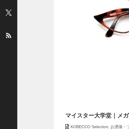
ビ
ュ
ー
：
松
平
健
＜
俳
優
＞
堤
未
果
＜
国
マイスター大学堂｜メガネ［K
際
ジ
KOBECCO Selection
,
お洒落・