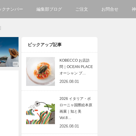
ックナンバー
編集部ブログ
ご注文
お問合せ
神
ご購入方法について
会社
n］
掲載・広告について
サイ
ピックアップ記事
KOBECCO お店訪
問｜OCEAN PLACE
オーシャン プ…
2026.08.01
2026 イタリア・ボ
ローニャ国際絵本原
画展｜知と美
Vol.8…
2026.08.01