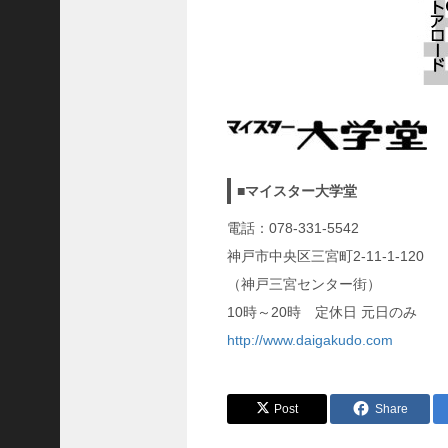
隆
昌
＜
一
般
社
団
法
■マイスター大学堂
人
電話：078-331-5542
神
神戸市中央区三宮町2-11-1-120
戸
青
（神戸三宮センター街）
年
10時～20時 定休日 元日のみ
会
http://www.daigakudo.com
議
所
第
Post
Share
6