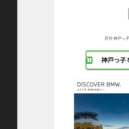
8
代
前
理
後
事
の
長
投
＞
稿
月刊 神戸っ
へ
の
リ
ホーム
ン
ク
トピックス
KOBE散歩
記事を検索
バックナンバー
編集部ブログ
「神戸っ子」会員企業