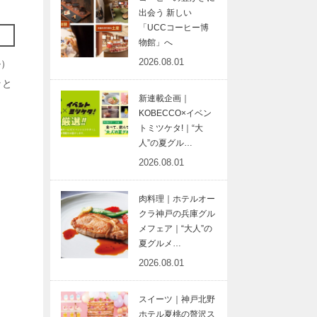
出会う 新しい
「UCCコーヒー博
物館」へ
2026.08.01
ル）
ッと
新連載企画｜
KOBECCO×イベン
トミツケタ!｜“大
人”の夏グル…
2026.08.01
肉料理｜ホテルオー
クラ神戸の兵庫グル
メフェア｜“大人”の
夏グルメ…
2026.08.01
スイーツ｜神戸北野
ホテル夏桃の贅沢ス