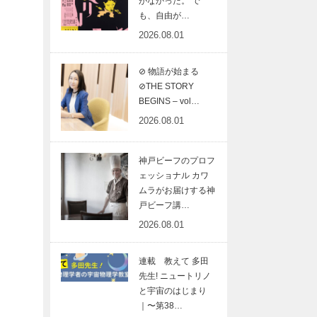
がなかった。 で
も、自由が…
2026.08.01
⊘ 物語が始まる
⊘THE STORY
BEGINS – vol…
2026.08.01
神戸ビーフのプロフ
ェッショナル カワ
ムラがお届けする神
戸ビーフ講…
2026.08.01
連載 教えて 多田
先生! ニュートリノ
と宇宙のはじまり
｜〜第38…