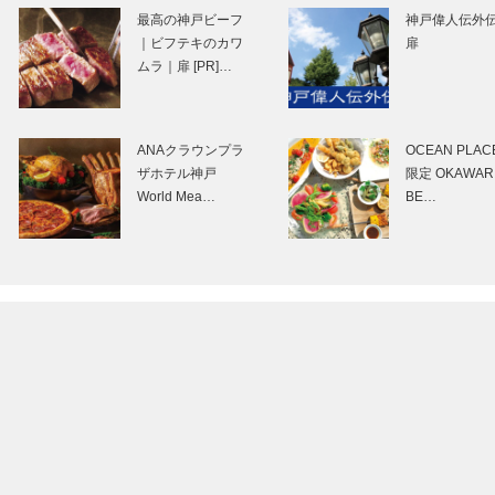
戸で終る ㉔
⊘THE STORY
最高の神戸ビーフ
神戸偉人伝外
BEGINS – vol.1
｜ビフテキのカワ
扉
野原 位…
ムラ｜扉 [PR]…
TOR is my ROAD
映画をかんがえ
【神戸トアロー
｜ vol.11 ｜ 井筒
ANAクラウンプラ
OCEAN PLA
ド】
和幸
ザホテル神戸
限定 OKAWAR
World Mea…
BE…
旧湊山小学校再生
トアロードデリ
プロジェクト
テッセン｜デリ
「NATURE
［KOBECCO
STUDIO」 この春
Selection］
お目見え
ALEX｜トータル
永田良介商店｜
ビューティーサロ
ーダーメイド家
ン［KOBECCO
［KOBECCO
Selection］
Selection］