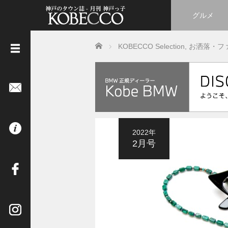
グルメ
Home
KOBECCO Selection
,
お洒落・フ
《
立
ち
読
み
は
2022年
コ
2月号
チ
ラ
》
イ
ン
タ