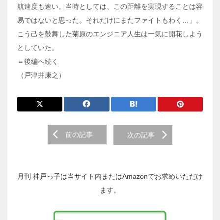
航速度も速い。当時としては、この距離を実現することは容
易ではないと思った。それだけにまたファイトもわく…」。
こう己を鼓舞した菊原のエンジニア人生は一気に開花しよう
としていた。
＝後編へ続く
（戸津井康之）
前
前の記事
次の記事
後
の
投
稿
月刊 神戸っ子は当サイト内またはAmazonでお求めいただけ
へ
ます。
の
リ