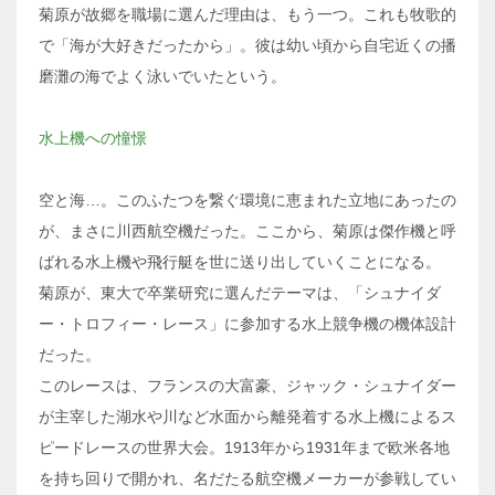
菊原が故郷を職場に選んだ理由は、もう一つ。これも牧歌的
で「海が大好きだったから」。彼は幼い頃から自宅近くの播
磨灘の海でよく泳いでいたという。
水上機への憧憬
空と海…。このふたつを繋ぐ環境に恵まれた立地にあったの
が、まさに川西航空機だった。ここから、菊原は傑作機と呼
ばれる水上機や飛行艇を世に送り出していくことになる。
菊原が、東大で卒業研究に選んだテーマは、「シュナイダ
ー・トロフィー・レース」に参加する水上競争機の機体設計
だった。
このレースは、フランスの大富豪、ジャック・シュナイダー
が主宰した湖水や川など水面から離発着する水上機によるス
ピードレースの世界大会。1913年から1931年まで欧米各地
を持ち回りで開かれ、名だたる航空機メーカーが参戦してい