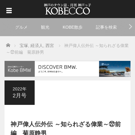
グルメ
観光
KOBE散歩
記事を検索
ト
Home
宝塚
,
経済人
,
西宮
神戸偉人伝外伝 ～知られざる偉業
～㉒前編 菊原静男
2022年
2月号
神戸偉人伝外伝 ～知られざる偉業～㉒前
編 菊原静男