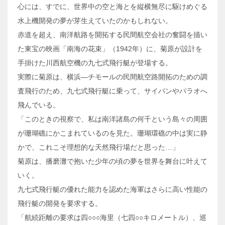
心には、すでに、世界中の空と海とを縦横無尽に駆けめぐる
水上機開発の夢が芽生えていたのかもしれない。
赤道を超え、南洋航路を開拓する民間航空会社の奮闘を描い
た東宝の映画「南海の花束」（1942年）に、菊原が設計を
手掛けた川西航空機の九七式飛行艇が登場する。
実際に菊原は、横浜―チモールの民間航空路開拓のための調
査飛行のため、九七式飛行艇に乗って、サイパンやパラオへ
飛んでいる。
「このときの視察で、私は南洋諸島の何千という島々の周囲
が珊瑚礁にかこまれているのを見た。珊瑚環礁の中は実に静
かで、これこそ理想的な天然飛行場だと思った…」
菊原は、播磨灘で抱いた少年の頃の夢を世界を舞台に叶えて
いく。
九七式飛行艇の優れた能力を認めた海軍はさらに高い性能の
飛行艇の開発を要求する。
「航続距離の要求は四○○○海里（七四○○キロメートル）、巡