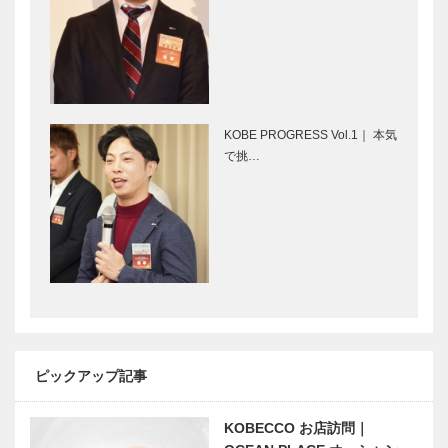
ストラン
物
［KOBECCO
［KOBECCO
Selection］
Selection］
御菓子司 常
ガゼボ｜イン
盤堂｜和菓子
テリアショッ
［KOBECCO
プ
KOBE PROGRESS Vol.1｜ 本気
Selection］
［KOBECCO
で挑…
Selection］
マキシン｜帽
神戸御影メゾ
子専門店
ンデコール｜
［KOBECCO
オートクチュ
Selection］
ールインテリ
ア
［KOBECCO
KOBECCO
神戸市室内管
Select…
お店訪問｜
弦楽団 鈴木
DINING
秀美監督に聞
ピックアップ記事
HUIT（ダイ
く古典派？ロ
ニングユイッ
マン派？シュ
ト） 8番地
KOBECCO お店訪問｜
ーベルトって
「小さく見つ
2022 南京町
どんな作…