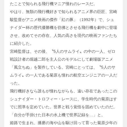
たことで知られる飛行機マニア憧れのレースだ。
やはり、無類の飛行機好きで知られるアニメ界の巨匠、宮崎
駿監督がアニメ映画の傑作「紅の豚」（1992年）で、シュ
ナイダー杯の歴代優勝機を彷彿とさせる飛行機を劇中に登場
させ、改めてその存在、人気の高さを現代の映画ファンたち
に紹介した。
宮崎監督は、その後、〝5人のサムライ〟の中の一人、ゼロ
戦設計者の堀越二郎を主人公のモデルにして劇場版アニメ
「風立ちぬ」を製作している。宮崎にとっては、〝5人のサ
ムライ〟の一人である菊原も憧れの航空エンジニアの一人だ
った。
飛行機好きなら誰もが憧れながらも、遠い存在であったこの
シュナイダー・トロフィー・レースに、学生時代の菊原はす
でに照準を定めていた。世界と戦う覚悟を固めていたのだ。
「自分が手掛けた日本の水上機で世界記録を…」と。
姫路で生まれ、播磨の海や山を駆け回って育った菊原少年の