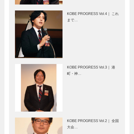
［KOBECCO
［KOBECCO
Selection］
Selection］
KOBE PROGRESS Vol.4｜ これ
㊎柴田音吉洋
il
まで…
服店｜ハンド
Quadrifoglio
メイド ビス
（クアドリフ
ポークテーラ
ォリオ）｜ビ
ー
スポークシュ
［KOBECCO
ーズ
Hair&Face
ブティック
Select…
［KOBE…
Elizabeth｜
セリザワ｜婦
ヘアサロン
人服
KOBE PROGRESS Vol.3｜ 港
［KOBECCO
［KOBECCO
町・神…
S…
Selection］
ボックサン｜
マイスター大
神戸洋藝菓子
学堂｜メガネ
［KOBECCO
［KOBECCO
Selection］
Selection］
KOBE PROGRESS Vol.2｜ 全国
北野ガーデン
STUDIO
大会…
｜フレンチレ
KIICHI｜革小