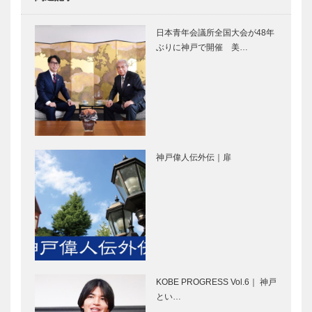
フラウコウベ
神戸御影メゾ
｜ジュエリー
ンデコール｜
日本青年会議所全国大会が48年
&アクセサリ
オートクチュ
ぶりに神戸で開催 美…
ー
ール インテ
［KOBECCO
リア
Selecti…
［KOBECCO
私の神戸みや
SOCOスイー
Selec…
げ｜神戸元町
ツブッフェ
バターサンド
神戸いちごコ
TONOWA 淡
レクション
路島なるとオ
2022
神戸偉人伝外伝｜扉
レンジ｜亀井
ノースウッズ
神戸で始まっ
堂…
に魅せられて
て 神戸で終
Vol. 31
る ㉔
⊘ 物語が始
神戸とともに
まる ⊘THE
150年｜
KOBE PROGRESS Vol.6｜ 神戸
STORY
1872年創業
とい…
BEGINS –
永田良介商店