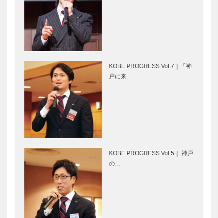
vol.16 野原
のあゆみと未
位…
来
TOR is my
映画をかんが
ROAD 【神
える ｜
戸トアロー
vol.11 ｜ 井
ド】
筒 和幸
KOBE PROGRESS Vol.7｜「神
北野ガーデン
旧湊山小学校
戸に来…
2階に「カフ
再生プロジェ
ェ ピパレッ
クト
ド」 オープ
「NATURE
ン！
STUDIO」 こ
の春お目見え
トアロードデ
フラウコウベ
リカテッセン
｜ジュエリー
KOBE PROGRESS Vol.5｜ 神戸
｜デリカ
&アクセサリ
の…
［KOBECCO
ー
Selection］
［KOBECCO
Selecti…
ALEX｜トー
永田良介商店
タル ビュー
｜オーダーメ
ティーサロン
イド家具