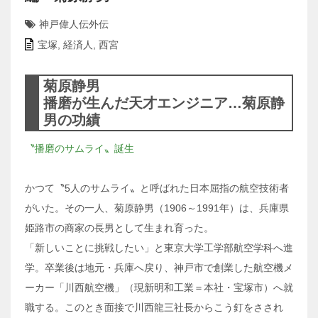
神戸偉人伝外伝
宝塚
,
経済人
,
西宮
菊原静男
播磨が生んだ天才エンジニア…菊原静
男の功績
〝播磨のサムライ〟誕生
かつて〝5人のサムライ〟と呼ばれた日本屈指の航空技術者
がいた。その一人、菊原静男（1906～1991年）は、兵庫県
姫路市の商家の長男として生まれ育った。
「新しいことに挑戦したい」と東京大学工学部航空学科へ進
学。卒業後は地元・兵庫へ戻り、神戸市で創業した航空機メ
ーカー「川西航空機」（現新明和工業＝本社・宝塚市）へ就
職する。このとき面接で川西龍三社長からこう釘をさされ