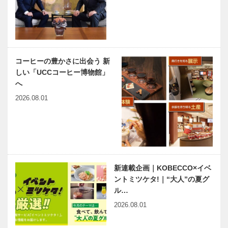
大切にした
いた盗用事件
い」 ヘアメ
神戸マツダ加
地元民も通う
イクアップ…
古川店グラン
伊豆の名店か
ドオープン
ら、本場の味
を「お取り寄
コーヒーの豊かさに出会う 新
せ」
しい「UCCコーヒー博物館」
NEKOBE｜
へ
vol.40 ｜マイ
2026.08.01
スター大学堂
新連載企画｜KOBECCO×イベ
ントミツケタ!｜“大人”の夏グ
ル…
2026.08.01