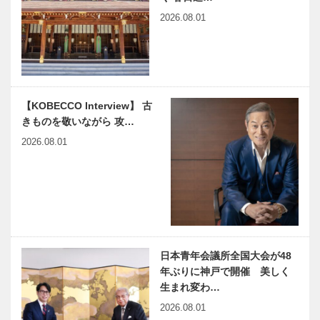
持治療科 山
ある
有馬温泉史
神戸偉人伝外伝 ～知られ
口…
2026.08.01
略 第二席｜
ざる偉業～㉒前編 菊原静
有馬温泉の本
男
当の起源と
天皇の行幸
飛鳥時代
木のすまいプ
「こども本の
【KOBECCO Interview】 古
ロジェクト｜
森 神戸」へ
きものを敬いながら 攻…
平尾工務店｜
ようこそ
瓦編｜Vol.1
11
2026.08.01
国際女性デー
harmony（はーもにぃ）
を男性と共
Vol.48 難病のこどもたち
に！｜
の夢を叶える 「Ma…
International
Women’s
Day …
日本青年会議所全国大会が48
神戸のカクシ
連載エッセイ
年ぶりに神戸で開催 美しく
ボタン 第九
／喫茶店の書
生まれ変わ…
十八回 「今
斎から69
2026.08.01
日という日を
記事になって