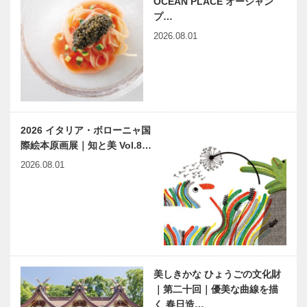
OCEAN PLACE オーシャン
けてやさしく
春節祭｜南京
プ…
治す」がん治
町に再びリア
2026.08.01
療
ルに！龍、獅
子が舞う
軸はぶらさず
ブラジル移民
事業を広げる
25万人が 旅
～ カルチャ
立った神戸港
ーを通して、
2026 イタリア・ボローニャ国
街をデザイン
際絵本原画展｜知と美 Vol.8…
する ～
永遠の友情が
兵庫県医師会
2026.08.01
昇華した か
の「みんなの
けがえのない
医療社会学」
「俳版画」｜
第128回
神戸大学名誉
教授 得津一
神大病院の魅
元町映画館
郎さん …
力はココだ！
vol.2｜信仰
Vol.6 神戸大
とは？愛と
美しきかな ひょうごの文化財
学医学部附属
は？ 人間の
｜第二十回｜優美な曲線を描
病院 緩和支
本質がそこに
く 春日造…