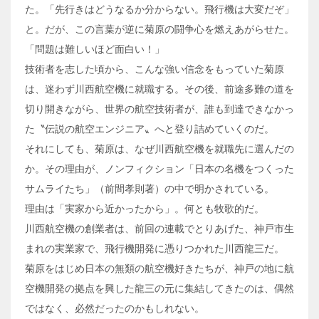
た。「先行きはどうなるか分からない。飛行機は大変だぞ」
と。だが、この言葉が逆に菊原の闘争心を燃えあがらせた。
「問題は難しいほど面白い！」
技術者を志した頃から、こんな強い信念をもっていた菊原
は、迷わず川西航空機に就職する。その後、前途多難の道を
切り開きながら、世界の航空技術者が、誰も到達できなかっ
た〝伝説の航空エンジニア〟へと登り詰めていくのだ。
それにしても、菊原は、なぜ川西航空機を就職先に選んだの
か。その理由が、ノンフィクション「日本の名機をつくった
サムライたち」（前間孝則著）の中で明かされている。
理由は「実家から近かったから」。何とも牧歌的だ。
川西航空機の創業者は、前回の連載でとりあげた、神戸市生
まれの実業家で、飛行機開発に憑りつかれた川西龍三だ。
菊原をはじめ日本の無類の航空機好きたちが、神戸の地に航
空機開発の拠点を興した龍三の元に集結してきたのは、偶然
ではなく、必然だったのかもしれない。