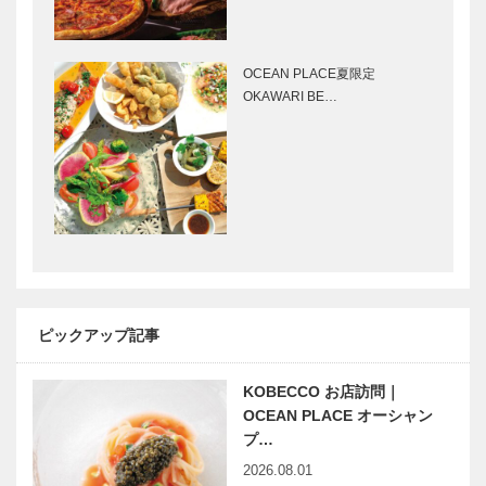
ガゼボ｜イン
マイスター大
テリアショッ
学堂｜メガネ
プ
［KOBECCO
OCEAN PLACE夏限定
［KOBECCO
Selection］
OKAWARI BE…
Selection］
ブティック
永田良介商店
セリザワ｜婦
｜オーダーメ
人服
イド家具
［KOBECCO
［KOBECCO
Selection］
Selection］
マキシン｜帽
「生きるため
子専門店
の仏教」を届
［KOBECCO
けたい
ピックアップ記事
Selection］
KOBECCO お店訪問｜
映画をかんが
神戸生まれの
OCEAN PLACE オーシャン
える ｜
ジュエリーブ
プ…
vol.09 ｜ 井
ランド
2026.08.01
筒 和幸
「FRAU