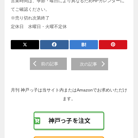
営業時間は、季節・曜日により異なるためHPカレンダーに
てご確認ください。
※売り切れ次第終了
定休日 水曜日・火曜不定休
前
前の記事
次の記事
後
の
投
稿
月刊 神戸っ子は当サイト内またはAmazonでお求めいただけ
へ
ます。
の
リ
ン
ク