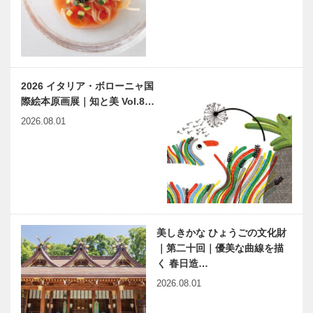
KOBE / フラ
ウコウベ」
「神戸１９２
「こども本の
３プロジェク
森 神戸」へ
ト」で神戸に
ようこそ
新風を ～ カ
09
2026 イタリア・ボローニャ国
ルチャーを通
際絵本原画展｜知と美 Vol.8…
して、街をデ
神大病院の魅
神戸偉人伝外伝 ～知られ
ザイン…
2026.08.01
力はココだ！
ざる偉業～⑳中編 川西龍
Vol.5 神戸大
三
学医学部附属
病院 小児外
科 大片 祐
木のすまいプ
ホテルオーク
一…
ロジェクト｜
ラ神戸の味わ
平尾工務店｜
いをご家庭で
美しきかな ひょうごの文化財
木材編｜
クリスマスケ
｜第二十回｜優美な曲線を描
Vol.6 製材
ーキ テイク
く 春日造…
アウトの予約
ひょうごの
兵庫県医師会
2026.08.01
を受付…
「原点」が
の「みんなの
リアルにバー
医療社会学」