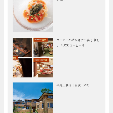
PLACE …
｜
L’AVENUE（
ラヴニュー）
KOBEパンさ
名車との出会
んぽ｜Vol.35
い vol. 20
神戸ベイシェ
ラトンホテル
&タワーズ …
コーヒーの豊かさに出会う 新し
い「UCCコーヒー博…
ノースウッズ
神戸で始まっ
に魅せられて
て 神戸で終
Vol. 29
る ㉒
⊘ 物語が始
～TOOTH
まる ⊘THE
TOOTHが発
平尾工務店｜目次［PR］
STORY
信する「ハレ
BEGINS –
の日常」～飲
vol.14
食店が人を集
め、街を創り
主役は100種
神戸ビーフの
だす…
3000点の海
花に座する