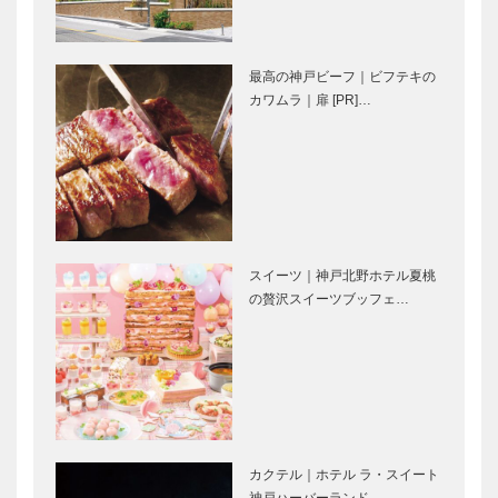
の生き物たち
オリエンタ
劇場型アクア
ル・ラグジュ
リウム
アリー
最高の神戸ビーフ｜ビフテキの
「AQUARIU
南京町をぶら
努力の賜物！
カワムラ｜扉 [PR]…
M×…
り｜曹さんぽ
感動の第10
｜09｜11月
回を迎えた
10日のおさ
「ＫＯＢＥ豚
んぽテーマ
饅サミット２
は…
０２１」開会
フラウコウベ
神戸御影メゾ
式
｜ジュエリー
ンデコール｜
スイーツ｜神戸北野ホテル夏桃
&アクセサリ
オートクチュ
の贅沢スイーツブッフェ…
ー
ールインテリ
［KOBECCO
ア
Selecti…
［KOBECCO
STUDIO
ALEX｜トー
Select…
KIICHI｜革小
タルビューテ
物
ィーサロン
［KOBECCO
［KOBECCO
Selection］
Selection］
カクテル｜ホテル ラ・スイート
ゴンチャロフ
il
神戸ハーバーランド…