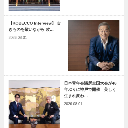
チャルに甦る
第126回
初代県庁館が
オープン
harmony（はーもにぃ）
連載エッセイ
【KOBECCO Interview】 古
Vol.46 高校生に座席を
／喫茶店の書
きものを敬いながら 攻…
譲られて
斎から67
やまありたに
2026.08.01
あり
神戸市北区を
神戸のカクシ
照らす 希望
ボタン 第九
の光―今年も
十六回 コー
スズナリエ
ヒーを通して
開催！
新しい価値を
神戸から創り
日本青年会議所全国大会が48
NEKOBE｜
出す
年ぶりに神戸で開催 美しく
vol.38 ｜神戸
生まれ変わ…
のクリスマス
2026.08.01
メリケンパー
ク