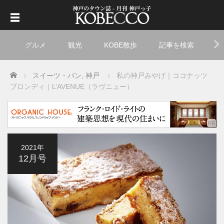
グルメ
観光
KOBE散歩
記事を検索
ト
Home
スイーツ・パン
,
神戸
私の神戸みやげ｜ココナッツ
ブロンディ｜L’AVENUE（ラヴニュー）
2021年
12月号