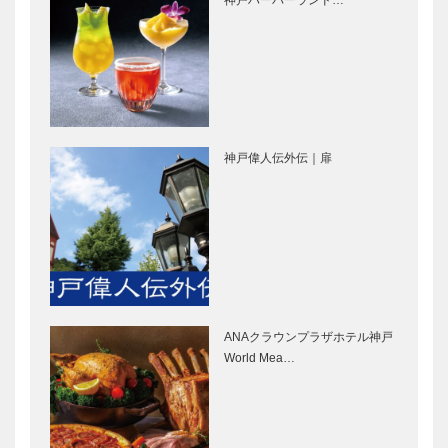
製菓｜洋菓子
Quadrifoglio
［KOBECCO
（クアドリフ
Selection］
ォリオ）｜ビ
スポークシュ
ーズ
Hair&Face
㊎柴田音吉洋
［KOBE…
Elizabeth｜
服店｜ハンド
ヘアサロン
メイド ビス
神戸偉人伝外伝｜扉
［KOBECCO
ポークテーラ
S…
ー
［KOBECCO
トアロードデ
御菓子司 常
Select…
リカテッセン
盤堂｜和菓子
｜デリカ
［KOBECCO
［KOBECCO
Selection］
Selection］
ANAクラウンプラザホテル神戸
ボックサン｜
北野ガーデン
World Mea…
神戸洋藝菓子
｜フレンチレ
［KOBECCO
ストラン
Selection］
［KOBECCO
Selection］