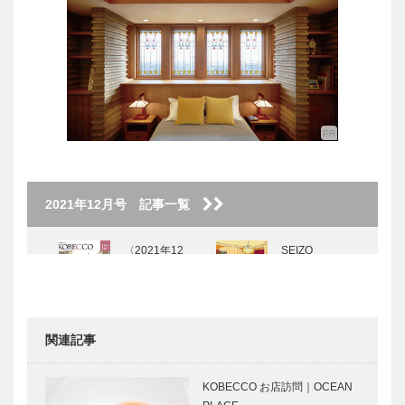
2021年12月号 記事一覧
〈2021年12
SEIZO
月号〉
WATASE The
Art Story
Vol.12
関連記事
KOBECCO
私の神戸みや
お店訪問｜
げ｜ココナッ
KOBECCO お店訪問｜OCEAN
Sora cafe
ツブロンディ