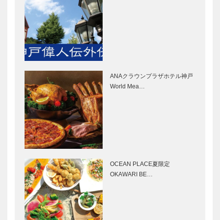
製菓｜洋菓子
Quadrifoglio
［KOBECCO
（クアドリフ
Selection］
ォリオ）｜ビ
スポークシュ
ーズ
Hair&Face
㊎柴田音吉洋
［KOBE…
Elizabeth｜
服店｜ハンド
ヘアサロン
メイド ビス
ANAクラウンプラザホテル神戸
［KOBECCO
ポークテーラ
World Mea…
S…
ー
［KOBECCO
トアロードデ
御菓子司 常
Select…
リカテッセン
盤堂｜和菓子
｜デリカ
［KOBECCO
［KOBECCO
Selection］
Selection］
OCEAN PLACE夏限定
ボックサン｜
北野ガーデン
OKAWARI BE…
神戸洋藝菓子
｜フレンチレ
［KOBECCO
ストラン
Selection］
［KOBECCO
Selection］