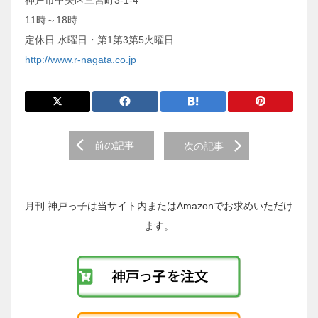
11時～18時
定休日 水曜日・第1第3第5火曜日
http://www.r-nagata.co.jp
前
前の記事
次の記事
後
の
投
稿
月刊 神戸っ子は当サイト内またはAmazonでお求めいただけ
へ
ます。
の
リ
ン
ク