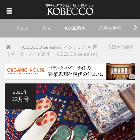
グルメ
観光
KOBE散歩
記事を検索
ト
Home
KOBECCO Selection
,
インテリア
,
神戸
永田良介商店
｜オーダーメイド家具［KOBECCO Selection］
2021年
12月号