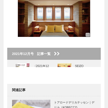
2021年12月号 記事一覧
〈2021年12
SEIZO
月号〉
WATASE The
Art Story
Vol.12
関連記事
KOBECCO
私の神戸みや
お店訪問｜
げ｜ココナッ
トアロードデリカテッセン｜デ
Sora cafe
ツブロンディ
リカ［KOBECCO …