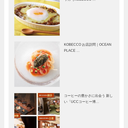
｜
L’AVENUE（
ラヴニュー）
KOBEパンさ
名車との出会
んぽ｜Vol.35
い vol. 20
神戸ベイシェ
ラトンホテル
&タワーズ …
KOBECCO お店訪問｜OCEAN
PLACE …
ノースウッズ
神戸で始まっ
に魅せられて
て 神戸で終
Vol. 29
る ㉒
⊘ 物語が始
～TOOTH
まる ⊘THE
TOOTHが発
コーヒーの豊かさに出会う 新し
STORY
信する「ハレ
い「UCCコーヒー博…
BEGINS –
の日常」～飲
vol.14
食店が人を集
め、街を創り
主役は100種
神戸ビーフの
だす…
3000点の海
花に座する