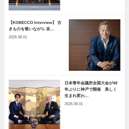
チャルに甦る
第126回
初代県庁館が
オープン
harmony（はーもにぃ）
連載エッセイ
【KOBECCO Interview】 古
Vol.46 高校生に座席を
／喫茶店の書
きものを敬いながら 攻…
譲られて
斎から67
やまありたに
2026.08.01
あり
神戸市北区を
神戸のカクシ
照らす 希望
ボタン 第九
の光―今年も
十六回 コー
スズナリエ
ヒーを通して
開催！
新しい価値を
神戸から創り
日本青年会議所全国大会が48
NEKOBE｜
出す
年ぶりに神戸で開催 美しく
vol.38 ｜神戸
生まれ変わ…
のクリスマス
2026.08.01
メリケンパー
ク