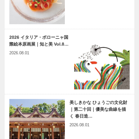
KOBE / フラ
ウコウベ」
「神戸１９２
「こども本の
３プロジェク
森 神戸」へ
ト」で神戸に
ようこそ
新風を ～ カ
09
2026 イタリア・ボローニャ国
ルチャーを通
際絵本原画展｜知と美 Vol.8…
して、街をデ
神大病院の魅
神戸偉人伝外伝 ～知られ
ザイン…
2026.08.01
力はココだ！
ざる偉業～⑳中編 川西龍
Vol.5 神戸大
三
学医学部附属
病院 小児外
科 大片 祐
木のすまいプ
ホテルオーク
一…
ロジェクト｜
ラ神戸の味わ
平尾工務店｜
いをご家庭で
美しきかな ひょうごの文化財
木材編｜
クリスマスケ
｜第二十回｜優美な曲線を描
Vol.6 製材
ーキ テイク
く 春日造…
アウトの予約
ひょうごの
兵庫県医師会
2026.08.01
を受付…
「原点」が
の「みんなの
リアルにバー
医療社会学」