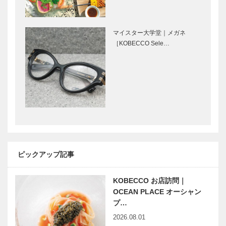
ガゼボ｜イン
マイスター大
テリアショッ
学堂｜メガネ
プ
［KOBECCO
マイスター大学堂｜メガネ
［KOBECCO
Selection］
［KOBECCO Sele…
Selection］
ブティック
永田良介商店
セリザワ｜婦
｜オーダーメ
人服
イド家具
［KOBECCO
［KOBECCO
Selection］
Selection］
マキシン｜帽
「生きるため
子専門店
の仏教」を届
［KOBECCO
けたい
ピックアップ記事
Selection］
KOBECCO お店訪問｜
映画をかんが
神戸生まれの
OCEAN PLACE オーシャン
える ｜
ジュエリーブ
プ…
vol.09 ｜ 井
ランド
2026.08.01
筒 和幸
「FRAU