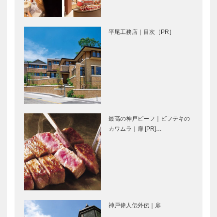
の生き物たち
オリエンタ
劇場型アクア
ル・ラグジュ
リウム
アリー
平尾工務店｜目次［PR］
「AQUARIU
南京町をぶら
努力の賜物！
M×…
り｜曹さんぽ
感動の第10
｜09｜11月
回を迎えた
10日のおさ
「ＫＯＢＥ豚
んぽテーマ
饅サミット２
は…
０２１」開会
フラウコウベ
神戸御影メゾ
式
｜ジュエリー
ンデコール｜
最高の神戸ビーフ｜ビフテキの
&アクセサリ
オートクチュ
カワムラ｜扉 [PR]…
ー
ールインテリ
［KOBECCO
ア
Selecti…
［KOBECCO
STUDIO
ALEX｜トー
Select…
KIICHI｜革小
タルビューテ
物
ィーサロン
［KOBECCO
［KOBECCO
Selection］
Selection］
神戸偉人伝外伝｜扉
ゴンチャロフ
il