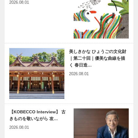
ー」開催中…
る上達を…
2026.08.01
が客室をリニ
ち 第27
ューアル
回 神戸大学
医学部附属病
院口腔機能管
理センター
神戸偉人伝外伝 ～知られ
Rhyme of
ざる偉業～⑬都市と文化の
LIFE Spice of
創造者、小林一三が貫いた
SPACE ｜平
美しきかな ひょうごの文化財
独自性：…
尾工務店｜
｜第二十回｜優美な曲線を描
chap…
く 春日造…
ホテル阪急イ
ＩＴＣ-Ｊカ
2026.08.01
ンターナショ
ウンスルNo.
ナルの ビュ
３「第10回
ッフェ&カフ
高校生スピー
ェレストラン
チコンテス
「ナイト&…
ト」
BE KOBE ミ
兵庫県医師会
【KOBECCO Interview】 古
ライ
の「みんなの
きものを敬いながら 攻…
PROJECT
医療社会学」
第一一九回
2026.08.01