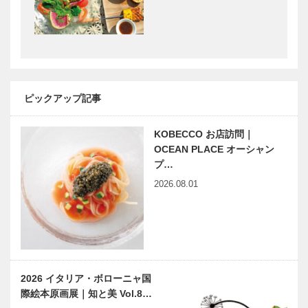
Balloon
about her.
Balloon 代表
バルーンコー
ディ…
神戸大学医学
「こども本の
部附属病院
森 神戸」へ
大学病院
ようこそ
ピックアップ記事
の美容外科②
02
KOBECCO お店訪問｜
南京町をぶら
パリの風景画
OCEAN PLACE オーシャン
り｜曹さんぽ
で 日仏の架
プ…
｜05｜4月9
け橋に｜追
2026.08.01
日のおさんぽ
悼・赤木 曠
テーマは…
児郎さん
神戸青年会議
ゴルフ弾道測
所 スマホ片
定器「トラッ
手に神戸を元
クマン」で自
気に！ 「神
分のゴルフス
2026 イタリア・ボローニャ国
戸はいからス
タイルを数値
際絵本原画展｜知と美 Vol.8…
タンプラリ
化し、さらな
銀水荘 兆楽
縁の下の力持