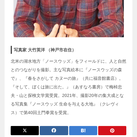
写真家 大竹英洋 （神戸市在住）
北米の湖水地方「ノースウッズ」をフィールドに、人と自然
とのつながりを撮影。主な写真絵本に『ノースウッズの森
で』、『春をさがして カヌーの旅』（共に福音館書店）。
『そして、ぼくは旅に出た。』（あすなろ書房）で梅棹忠
夫・山と探検文学賞受賞。2021年、撮影20年の集大成とな
る写真集『ノースウッズ 生命を与える大地』（クレヴィ
ス）で第40回土門拳賞を受賞。