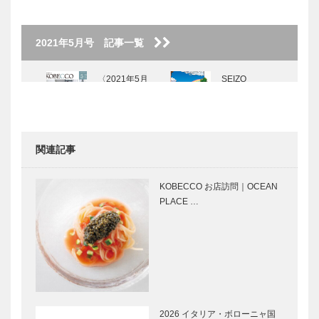
2021年5月号 記事一覧
〈2021年5月
SEIZO
号〉
WATASE The
Art Story
Vol.5
関連記事
KOBECCOお
KOBEパンさ
店訪問｜トア
んぽ｜Vol.28
KOBECCO お店訪問｜OCEAN
ロードデリカ
dannapan
PLACE …
テッセン
GLION
神戸で始まっ
MUSEUM 名
て 神戸で終
車との出会い
る ⑯
vol. 13
2026 イタリア・ボローニャ国