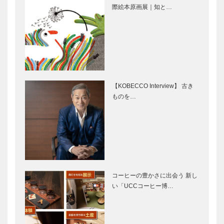
際絵本原画展｜知と…
見た人を必ず
第40回土門
元気に、希望
拳賞 受賞お
ある未来へ
めでとう！
「コシノヒロ
大竹英洋さん
コ展」
インタビュー
映画をかんが
ブティック
える ｜
セリザワ｜婦
【KOBECCO Interview】 古き
vol.02 ｜ 井
人服
ものを…
筒 和幸
［KOBECCO
Selection］
フラウコウベ
ゴンチャロフ
｜ジュエリー
製菓｜洋菓子
&アクセサリ
［KOBECCO
ー
Selection］
［KOBECCO
コーヒーの豊かさに出会う 新し
Selecti…
マキシン｜帽
トアロードデ
い「UCCコーヒー博…
子専門店
リカテッセン
［KOBECCO
｜デリカ
Selection］
［KOBECCO