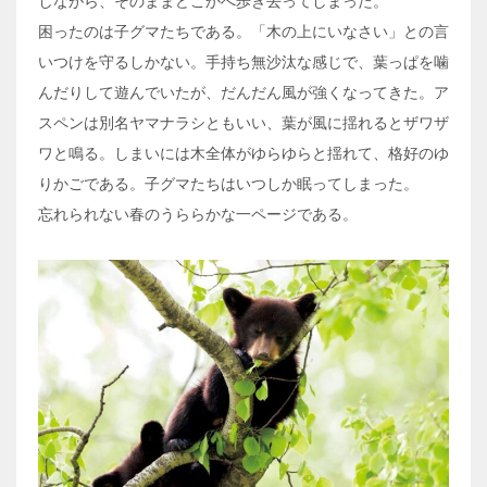
しながら、そのままどこかへ歩き去ってしまった。
困ったのは子グマたちである。「木の上にいなさい」との言
いつけを守るしかない。手持ち無沙汰な感じで、葉っぱを噛
んだりして遊んでいたが、だんだん風が強くなってきた。ア
スペンは別名ヤマナラシともいい、葉が風に揺れるとザワザ
ワと鳴る。しまいには木全体がゆらゆらと揺れて、格好のゆ
りかごである。子グマたちはいつしか眠ってしまった。
忘れられない春のうららかな一ページである。