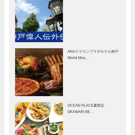
［KOBECCO
Selection］
Selection］
北野ガーデン
御菓子司 常
｜フレンチレ
盤堂｜和菓子
ストラン
［KOBECCO
［KOBECCO
Selection］
Selection］
ANAクラウンプラザホテル神戸
STUDIO
ボックサン｜
World Mea…
KIICHI｜革小
神戸洋藝菓子
物
［KOBECCO
［KOBECCO
Selection］
Selection］
私の芦屋みや
ノースウッズ
げ｜Refinn
に魅せられて
ASHIYA｜美
Vol. 22
OCEAN PLACE夏限定
容液パック
OKAWARI BE…
輝く女性Ⅲ
KOBECCOお
Vol.12
店訪問｜