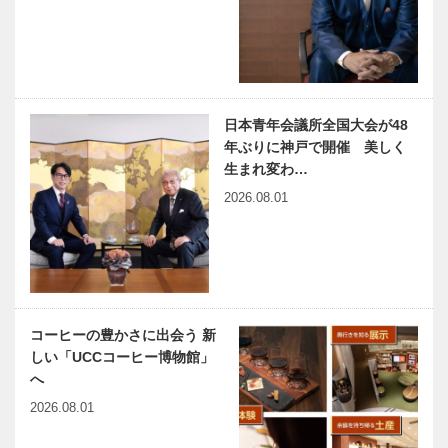
harmony（はーもにぃ）
神戸のカクシ
Vol.39 誰かの靴を履いて
ボタン 第八
みること
十九回 今
春から役者に
も挑戦！！漫
才師コンビ
日本青年会議所全国大会が48
連載エッセイ
NEKOBE｜
『ブランケ…
年ぶりに神戸で開催 美しく
／喫茶店の書
vol.26 ｜ライ
生まれ変わ…
斎から 60
ンの館 旧ド
2026.08.01
吉澤独陽と宮
レウェル邸
崎修二朗翁の
こと 下
コーヒーの豊かさに出会う 新
しい「UCCコーヒー博物館」
へ
2026.08.01