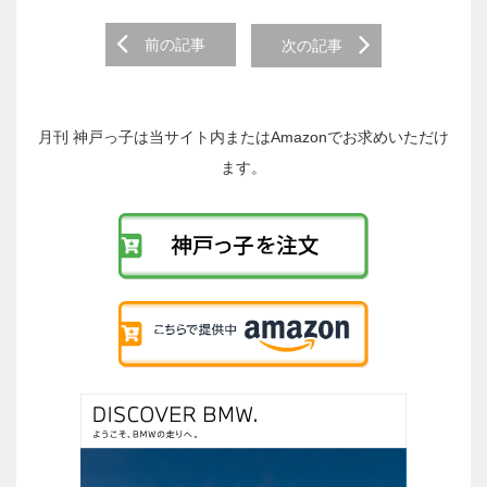
前
前の記事
次の記事
後
の
投
稿
月刊 神戸っ子は当サイト内またはAmazonでお求めいただけ
へ
ます。
の
リ
ン
ク