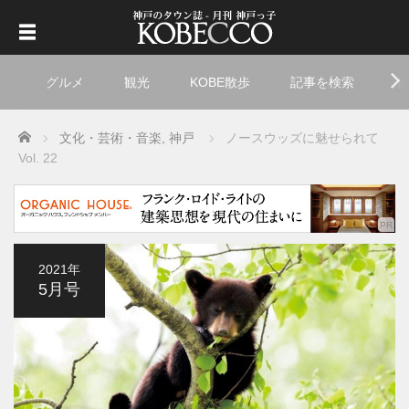
グルメ
観光
KOBE散歩
記事を検索
ト
Home
文化・芸術・音楽
,
神戸
ノースウッズに魅せられて
Vol. 22
2021年
5月号