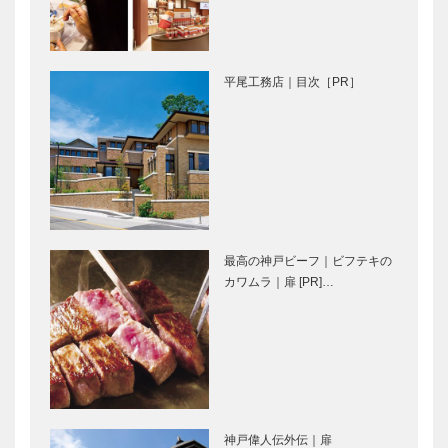
Selection］
il
神戸御影メゾ
Quadrifoglio
ンデコール｜
平尾工務店｜目次［PR］
（クアドリフ
オートクチュ
ォリオ）｜ビ
ールインテリ
スポークシュ
ア
ーズ
［KOBECCO
Hair&Face
ガゼボ｜イン
［KOBE…
Select…
Elizabeth｜
テリアショッ
ヘアサロン
プ
［KOBECCO
［KOBECCO
S…
Selection］
最高の神戸ビーフ｜ビフテキの
永田良介商店
㊎柴田音吉洋
カワムラ｜扉 [PR]…
｜オーダーメ
服店｜ハンド
イド家具
メイド ビス
［KOBECCO
ポーク・テー
Selection］
ラー
［KOBECCO
ALEX｜トー
マイスター大
Selec…
タルビューテ
学堂｜メガネ
ィーサロン
［KOBECCO
神戸偉人伝外伝｜扉