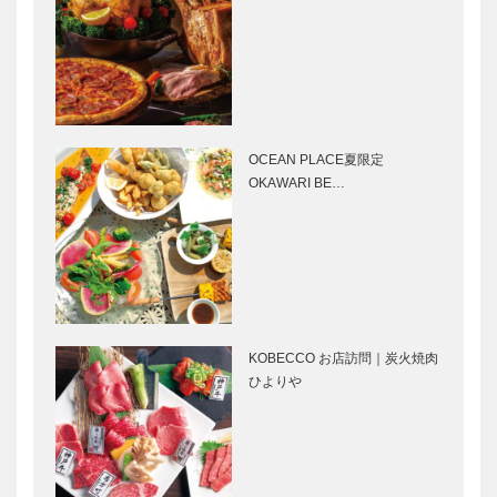
服店|ハンド
｜ジュエリー
メイド ビス
&アクセサリ
ポーク・テイ
ー
ラー
［KOBECCO
［KOBECCO
Selecti…
トアロードデ
北野ガーデン
Selec…
リカテッセン
｜フレンチレ
｜デリカ
ストラン
OCEAN PLACE夏限定
［KOBECCO
［KOBECCO
OKAWARI BE…
Selection］
Selection］
Hair&Face
ブティック
Elizabeth｜
セリザワ｜婦
ヘアサロン
人服
［KOBECCO
［KOBECCO
S…
Selection］
KOBECCO お店訪問｜炭火焼肉
ゴンチャロフ
神戸御影メゾ
ひよりや
製菓｜洋菓子
ンデコール｜
［KOBECCO
オートクチュ
Selection］
ールインテリ
ア
［KOBECCO