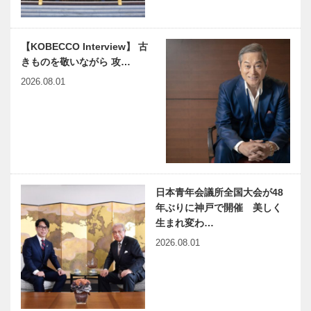
Vol.13
NEKOBE｜
NEKOBE｜
【KOBECCO Interview】 古
vol.18 ｜柳原
vol.17 ｜長田
きものを敬いながら 攻…
蛭子神社と湊
神社
川神社
2026.08.01
日本青年会議所全国大会が48
年ぶりに神戸で開催 美しく
生まれ変わ…
2026.08.01