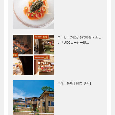
庫之荘 with
ダ・ヴィン…
ノースウッズ
Tadanori
に魅せられて
Yokoo｜神戸
Vol.18
で始まって
神戸で終る
⑫
コーヒーの豊かさに出会う 新し
い「UCCコーヒー博…
横尾忠則×草
まずは親が
刈民代の世界
〝上機嫌〟で
―アートとダ
いること。
ンスの競演―
そしたら、親
「ｉｎ ｂｅ
子はうまくい
ｔｗｅｅｎ」
く。｜内田
⊘ 物語が始
GLION
樹 さんイ…
まる ⊘ THE
MUSEUM 名
平尾工務店｜目次［PR］
STORY
車との出会い
BEGINS –
vol.10
vol.5 映画監
督…
新春インタビ
STUDIO
ュー｜神戸市
KIICHI｜革小
長 久元 喜
物