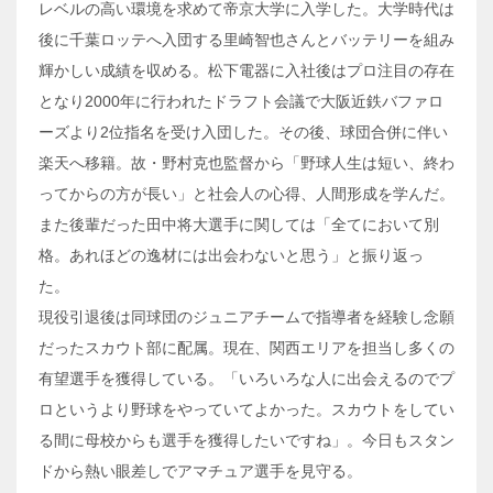
レベルの高い環境を求めて帝京大学に入学した。大学時代は
後に千葉ロッテへ入団する里崎智也さんとバッテリーを組み
輝かしい成績を収める。松下電器に入社後はプロ注目の存在
となり2000年に行われたドラフト会議で大阪近鉄バファロ
ーズより2位指名を受け入団した。その後、球団合併に伴い
楽天へ移籍。故・野村克也監督から「野球人生は短い、終わ
ってからの方が長い」と社会人の心得、人間形成を学んだ。
また後輩だった田中将大選手に関しては「全てにおいて別
格。あれほどの逸材には出会わないと思う」と振り返っ
た。
現役引退後は同球団のジュニアチームで指導者を経験し念願
だったスカウト部に配属。現在、関西エリアを担当し多くの
有望選手を獲得している。「いろいろな人に出会えるのでプ
ロというより野球をやっていてよかった。スカウトをしてい
る間に母校からも選手を獲得したいですね」。今日もスタン
ドから熱い眼差しでアマチュア選手を見守る。