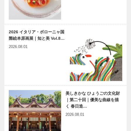
音吉洋服店
縁の下の力持
harmony（はーもにぃ）
起業２…
ち 第23
Vol.35 ホセ・ムヒカ前大
回 神戸大学
統領のメッセージ
医学部附属病
2026 イタリア・ボローニャ国
院 移植医療
際絵本原画展｜知と美 Vol.8…
部
神戸のカクシ
ITC-Jカウン
2026.08.01
ボタン 第八
スル No.3 40
十五回 膨
周年を祝して
大な知識と独
自視点で面白
く解説 高校
連載エッセイ
風さやか、辛
野球芸人…
／喫茶店の書
丑の年に心繋
斎から 56
ぎて虹の架け
美しきかな ひょうごの文化財
タカラジェン
橋を
｜第二十回｜優美な曲線を描
ヌ・千村克子
く 春日造…
その後
連載コラム
NEKOBE｜
2026.08.01
「続・第二の
vol.19 ｜北野
プレイボー
天満神社と生
ル」 ｜
田神社