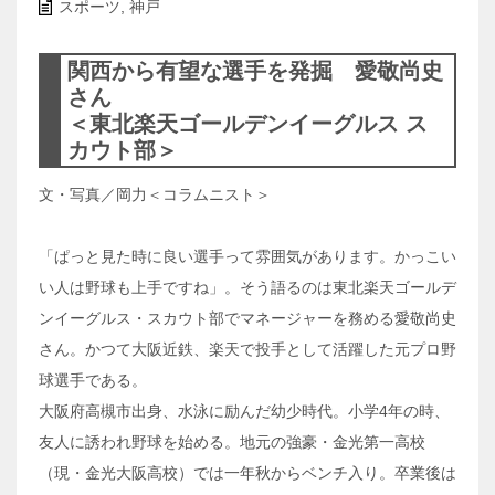
スポーツ
,
神戸
関西から有望な選手を発掘 愛敬尚史
さん
＜東北楽天ゴールデンイーグルス ス
カウト部＞
文・写真／岡力＜コラムニスト＞
「ぱっと見た時に良い選手って雰囲気があります。かっこい
い人は野球も上手ですね」。そう語るのは東北楽天ゴールデ
ンイーグルス・スカウト部でマネージャーを務める愛敬尚史
さん。かつて大阪近鉄、楽天で投手として活躍した元プロ野
球選手である。
大阪府高槻市出身、水泳に励んだ幼少時代。小学4年の時、
友人に誘われ野球を始める。地元の強豪・金光第一高校
（現・金光大阪高校）では一年秋からベンチ入り。卒業後は