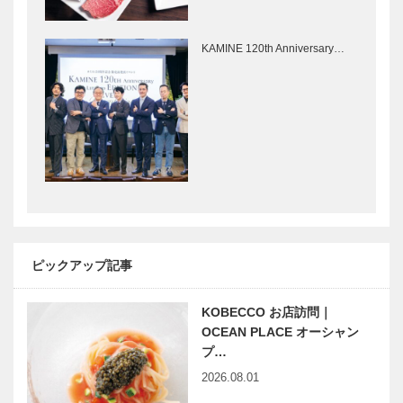
人気の会席
神戸ビーフの
Select…
「季節のおも
魅力を世界へ
てなし」を
カワムラ銀座
KAMINE 120th Anniversary…
神戸ビーフや
店 Vol. 15
淡路三年ふ
ぐ、ひょうご
南京町をぶら
音楽のあるま
五国の幸で
り｜曹さんぽ
ち♬26 長
…
｜03｜11月
年の経験と最
19日のおさ
新の技術で
んぽテーマ
アマチュアバ
は…
ンドの「音作
Rhyme of
神戸偉人伝外伝 ～知られ
り」を支…
LIFE Spice of
ざる偉業～⑨建築家ウィリ
SPACE｜平
アム・メレル・ヴォーリズ
ピックアップ記事
尾工務店｜
前編
chapt…
KOBECCO お店訪問｜
新春インタビ
兵庫県医師会
OCEAN PLACE オーシャン
ュー 伊藤博
の「みんなの
プ…
文公が愛した
医療社会学」
2026.08.01
日本人初のテ
第115回
ーラー 柴田