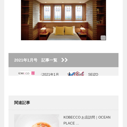
2021年1月号 記事一覧
〈2021年1月
SEIZO
号〉
WATASE The
Art Story
Vol.1
関連記事
寿し 花板｜
KOBECCOお
神戸の粋な店
店訪問｜わた
KOBECCO お店訪問｜OCEAN
せせいぞうギ
PLACE …
ャラリー 武