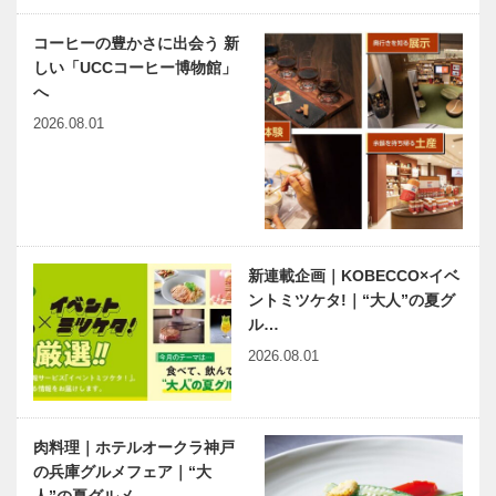
コーヒーの豊かさに出会う 新
しい「UCCコーヒー博物館」
へ
2026.08.01
新連載企画｜KOBECCO×イベ
ントミツケタ!｜“大人”の夏グ
ル…
2026.08.01
肉料理｜ホテルオークラ神戸
の兵庫グルメフェア｜“大
人”の夏グルメ…