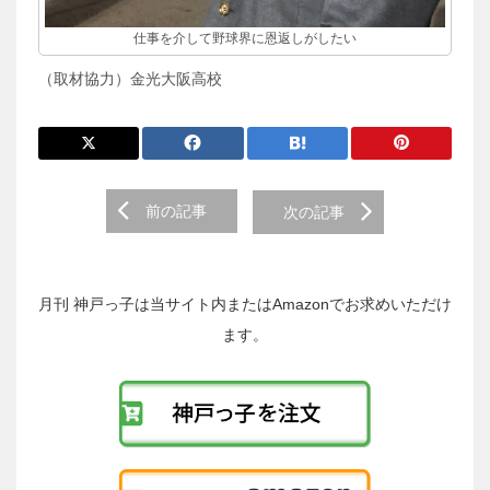
仕事を介して野球界に恩返しがしたい
（取材協力）金光大阪高校
前
前の記事
次の記事
後
の
投
稿
月刊 神戸っ子は当サイト内またはAmazonでお求めいただけ
へ
ます。
の
リ
ン
ク