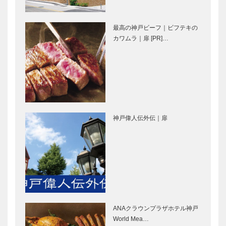
造 さん
［KOBECCO
Selection］
最高の神戸ビーフ｜ビフテキの
北野クラブ｜
ボックサン｜
カワムラ｜扉 [PR]…
フレンチレス
神戸洋藝菓子
トラン
［KOBECCO
［KOBECCO
Selection］
Selection］
永田良介商店
御菓子司 常
｜オーダーメ
盤堂｜和菓子
神戸偉人伝外伝｜扉
イド家具
［KOBECCO
［KOBECCO
Selection］
Selection］
ALEX｜トー
マキシン｜帽
タルビューテ
子専門店
ィーサロン
［KOBECCO
［KOBECCO
Selection］
Selection］
ANAクラウンプラザホテル神戸
㊎柴田音吉洋
フラウコウベ
World Mea…