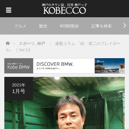
グルメ
観光
KOBE散歩
記事を検索
ト
Home
スポーツ
,
神戸
連載コラム 「続・第二のプレイボー
ル」 ｜Vol.13
2021年
1月号