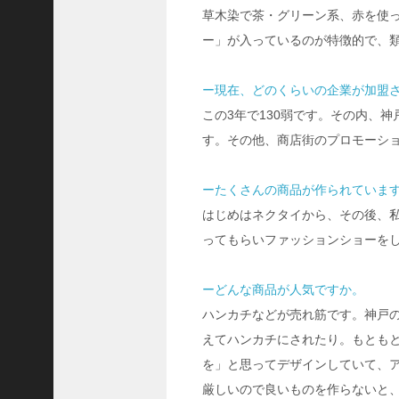
C
草木染で茶・グリーン系、赤を使
ジ
ー」が入っているのが特徴的で、
ャ
パ
ー現在、どのくらいの企業が加盟
ン
この3年で130弱です。その内、神
株
式
す。その他、商店街のプロモーシ
会
社
ーたくさんの商品が作られていま
代
はじめはネクタイから、その後、
表
ってもらいファッションショーを
取
締
役
ーどんな商品が人気ですか。
会
ハンカチなどが売れ筋です。神戸
長
えてハンカチにされたり。もとも
＞
を」と思ってデザインしていて、
松
厳しいので良いものを作らないと
井