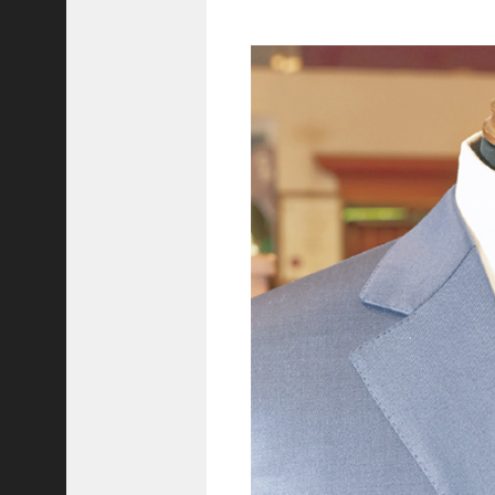
隆
昌
＜
一
般
社
団
法
人
神
戸
青
年
会
議
所
第
6