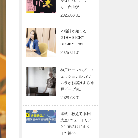
がなかった。 で
も、自由が…
2026.08.01
⊘ 物語が始まる
⊘THE STORY
BEGINS – vol…
2026.08.01
神戸ビーフのプロフ
ェッショナル カワ
ムラがお届けする神
戸ビーフ講…
2026.08.01
連載 教えて 多田
先生! ニュートリノ
と宇宙のはじまり
｜〜第38…