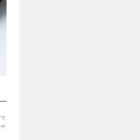
プで
ーデ