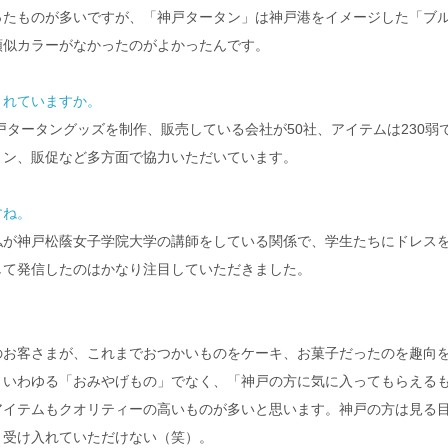
ったものが多いですが、「神戸タータン」は神戸港をイメージした「ブ
類似カラーがなかったのがよかったんです。
されていますか。
戸タータングッズを制作、販売している会社が50社、アイテムは230弱
ョン、販促など多方面で協力いただいています。
すね。
私が神戸松蔭女子学院大学の講師をしている関係で、学生たちにドレス
して発信したのはかなり注目していただきました。
のお客さまが、これまでおつかいものをケーキ、お菓子だったのを趣向
といわゆる「おみやげもの」でなく、「神戸の方に気に入ってもらえる
アイテムもクオリティーの高いものが多いと思います。神戸の方は見る
、受け入れていただけない（笑）。