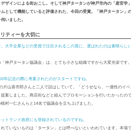
とデザインによる街おこし。そして神戸タータンが神戸市内の「産官学
ームとして機能していると評価された、今回の受賞。「神戸タータン」
を伺いました。
オリティーを大切に
す。大手企業などの受賞で注目されるこの賞に、選ばれたのは素晴らし
の「神戸タータン協議会」は、とても小さな組織ですから大変光栄です
50年記念の際に考案されたのがスタートですね。
街の片山喜市郎さんと二人で話はしていて。「どうせなら、一過性のイベ
と提案しました。商店街などと組んでプロモーションを行いたかったの
植村一仁さんらと14名で協議会を立ち上げました。
コットランド政府にも登録されているのですね。
されていないものは「タータン」とは呼べないといわれています。本場