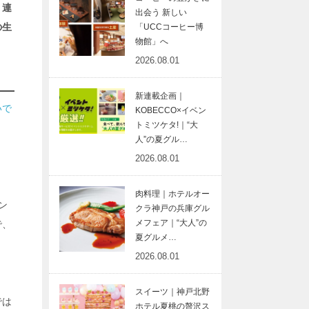
」連
出会う 新しい
の生
「UCCコーヒー博
物館」へ
2026.08.01
新連載企画｜
いで
KOBECCO×イベン
トミツケタ!｜“大
人”の夏グル…
。
2026.08.01
肉料理｜ホテルオー
ン
クラ神戸の兵庫グル
メフェア｜“大人”の
で、
夏グルメ…
2026.08.01
スイーツ｜神戸北野
では
ホテル夏桃の贅沢ス