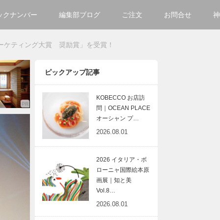
ックナンバー
編集部ブログ
ご注文
お問合せ
神
ご購入方法について
会社
ーケティング大賞 奨励賞」を受賞！
掲載・広告について
サイ
ピックアップ記事
KOBECCO お店訪
問｜OCEAN PLACE
オーシャン プ…
2026.08.01
2026 イタリア・ボ
ローニャ国際絵本原
画展｜知と美
Vol.8…
2026.08.01