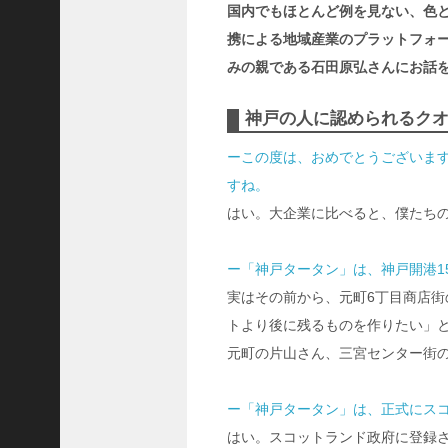
ャ
国内でもほとんど例を見ない、色
ー
携による地域産業のプラットフォ
ナ
みの親である石田原弘さんにお話
リ
ス
神戸の人に認められるク
ト
＞
ーこの度は、おめでとうございま
すね。
＜
はい。大企業に比べると、僕たち
対
談
＞
ー「神戸タータン」は、神戸開港1
上
実はその前から、元町6丁目商店
島
トより後に残るものを作りたい」
達
元町の片山さん、三宮センター街の
司
＜
ー「神戸タータン」は、正式にス
U
C
はい。スコットランド政府に登録