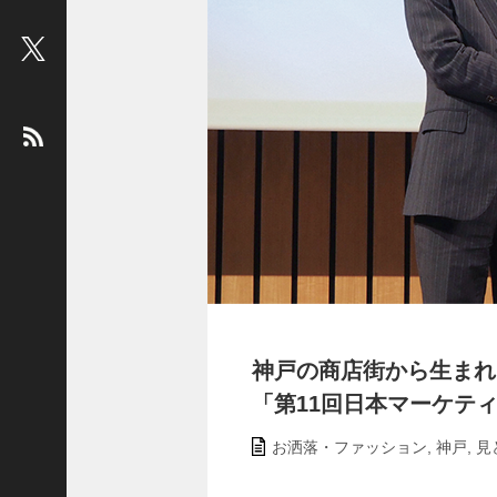
ビ
ュ
ー
：
松
平
健
＜
俳
優
＞
堤
未
果
神戸の商店街から生まれ
＜
「第11回日本マーケテ
国
際
お洒落・ファッション
,
神戸
,
見
ジ