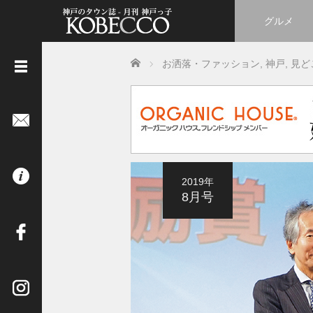
グルメ
Home
お洒落・ファッション
,
神戸
,
見ど
《
立
ち
読
み
は
2019年
コ
8月号
チ
ラ
》
イ
ン
タ