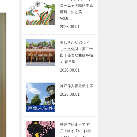
ローニャ国際絵本原
画展｜知と美
Vol.8…
2026.08.01
美しきかな ひょう
ごの文化財｜第二十
回｜優美な曲線を描
く 春日造…
2026.08.01
神戸偉人伝外伝｜扉
2026.08.01
神戸で始まって 神
戸で終る 74 お金