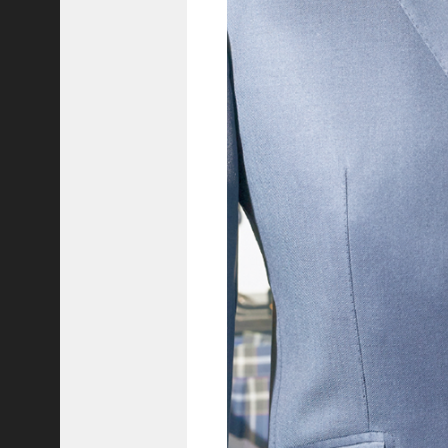
8
代
理
事
長
＞
ホーム
トピックス
KOBE散歩
記事を検索
バックナンバー
編集部ブログ
「神戸っ子」会員企業