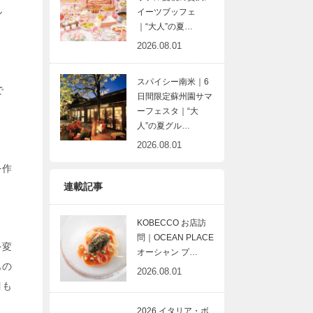
ル
イーツブッフェ
｜“大人”の夏…
2026.08.01
スパイシー南米｜6
で
日間限定蘇州園サマ
ーフェスタ｜“大
人”の夏グル…
2026.08.01
を作
連載記事
KOBECCO お店訪
問｜OCEAN PLACE
を変
オーシャン プ…
もの
2026.08.01
目も
2026 イタリア・ボ