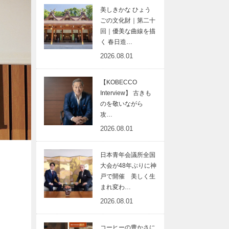
美しきかな ひょう
ごの文化財｜第二十
回｜優美な曲線を描
く 春日造…
2026.08.01
【KOBECCO
Interview】 古きも
のを敬いながら
攻…
2026.08.01
日本青年会議所全国
大会が48年ぶりに神
戸で開催 美しく生
まれ変わ…
2026.08.01
コーヒーの豊かさに