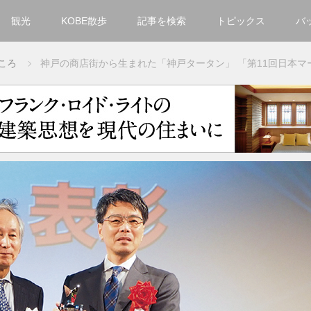
観光
KOBE散歩
記事を検索
トピックス
バ
カテゴリ一覧
ころ
神戸の商店街から生まれた「神戸タータン」
「第11回日本マ
KOBECCO Selection
グルメ
お洒落・ファッション
楽しむ
観光
文化・芸術・音楽
住環境
街
人