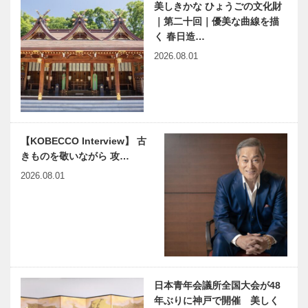
美しきかな ひょうごの文化財
海尻巌 Ⅰ
｜第二十回｜優美な曲線を描
く 春日造…
2026.08.01
【KOBECCO Interview】 古
きものを敬いながら 攻…
2026.08.01
日本青年会議所全国大会が48
年ぶりに神戸で開催 美しく