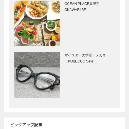
NEWS
OCEAN PLACE夏限定
上海料理
連載 神戸秘
OKAWARI BE…
「新愛園」｜
話 ㉔（最終
神戸の粋な店
回） 原点は
六甲山の自然
植物学者 岡
村はた
「神戸で落語
リトル神戸
を楽しむ」シ
神戸の魅力が
リーズ 新開
ギュッとつま
マイスター大学堂｜メガネ
地には寄席が
ったスイーツ
［KOBECCO Sele…
似合う
基地！
神戸のカクシ
西宮阪急4F
ボタン 第六
に大人向けス
十回 駅前で
ヌーピーショ
旨いもんがオ
ップ誕生
ンパレード
炭火バル 御
甲南大学同窓
平生釟三郎の
影モリ家…
会 REBORN
思いを胸に！
61 ! 「オール
94年の歴史
ピックアップ記事
甲南の集い」
を誇る甲南高