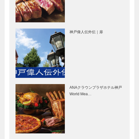
永田良介商店
北野ガーデン
｜オーダーメ
｜フレンチレ
イド家具
ストラン
［KOBECCO
［KOBECCO
Selection］
Selection］
神戸偉人伝外伝｜扉
STUDIO
ボックサン｜
KIICHI｜革小
神戸洋藝菓子
物
［KOBECCO
［KOBECCO
Selection］
Selection］
il
マイスター大
Quadrifoglio
学堂｜メガネ
（クアドリフ
［KOBECCO
ANAクラウンプラザホテル神戸
ォリオ）｜ビ
Selection］
World Mea…
スポークシュ
ーズ
マキシン｜帽
神戸っ子セレ
［KOBE…
子専門店
クションニュ
［KOBECCO
ース
Selection］
KOBECCO
SELECTION