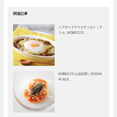
CLUB 代表取
締役社長 楠
関連記事
美香さん…
神戸のお嬢さ
神戸のお嬢さ
ん Again 松
ん Again 株
トアロードデリカテッセン｜デ
廼家 女将
式会社ブティ
リカ［KOBECCO …
鵜殿 麻里絵
ックセリザワ
さん
MonStork
Cre…
神戸のお嬢さ
メルセデス・
ん Again 株
ベンツ E 220
式会社マキシ
d 4MATIC
ン 取締役
All-Terrainで
渡邊 江美 さ
行く …
KOBECCO お店訪問｜OCEAN
ん
PLACE …
「面白い」を
輝く女性Ⅱ
ビジネスに
Vol.7 フェ
hitorigoto株
リシモ チョ
式会社、始
コレートバイ
動！
ヤー みり
さん
音楽のあるま
ゴンチャロフ
ち♬14 好
製菓｜チョコ