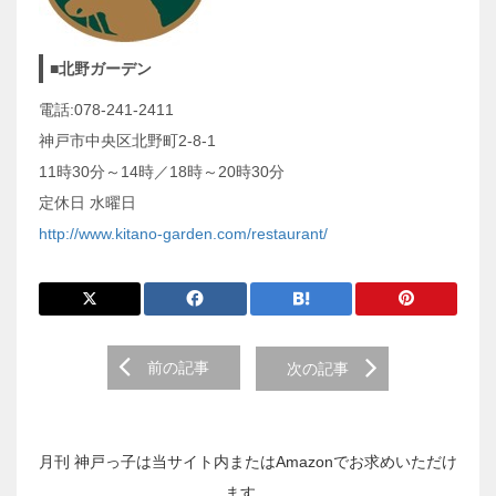
■北野ガーデン
電話:078-241-2411
神戸市中央区北野町2-8-1
11時30分～14時／18時～20時30分
定休日 水曜日
http://www.kitano-garden.com/restaurant/
前
前の記事
次の記事
後
の
投
稿
月刊 神戸っ子は当サイト内またはAmazonでお求めいただけ
へ
ます。