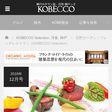
グルメ
観光
KOBE散歩
記事を検索
ト
Home
KOBECCO Selection
,
洋食
,
神戸
北野ガーデン｜フレ
ンチレストラン［KOBECCO Selection］
2018年
12月号