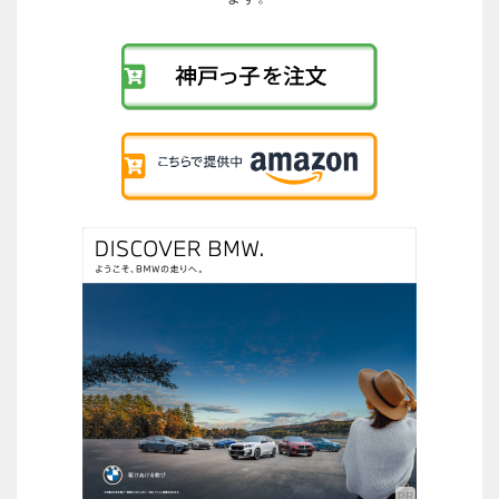
の
リ
ン
ク