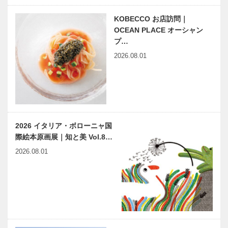
校ラグビー部
KOBECCO お店訪問｜
家庭でも学校
兵庫県医師会
OCEAN PLACE オーシャン
でも、生きる
の「みんなの
プ…
「力」をつけ
医療社会学」
2026.08.01
る教育が大切
第九十回
縁の下の力持
harmony（はーもにぃ）
ち 第6回
Vol.10 食品ロスを減らす
神戸大学医学
ために②
部附属病院
2026 イタリア・ボローニャ国
救急部
際絵本原画展｜知と美 Vol.8…
心と街をクー
神戸鉄人伝
2026.08.01
ルに 第25回
第108回
「草屋根の研
BBプラザ美
究会」を開催
術館顧問 坂
上 義太郎
（さかうえ
世界の民芸猫
連載エッセイ
よしたろ…
ざんまい 第
／喫茶店の書
七回
斎から ㉛