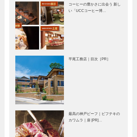
コーヒーの豊かさに出会う 新し
奇心を原動力
レート
い「UCCコーヒー博…
に、ジャンル
［KOBECCO
を超えてマル
Selection］
チに活躍
アレックス｜
御菓子司 常
ヘアサロン
盤堂｜和菓子
［KOBECCO
［KOBECCO
Selection］
Selection］
平尾工務店｜目次［PR］
トアロードデ
北野クラブ｜
リカテッセン
フレンチレス
｜デリカ
トラン
［KOBECCO
［KOBECCO
Selection］
Selection］
ブティック
ガゼボ｜イン
セリザワ｜婦
テリアショッ
最高の神戸ビーフ｜ビフテキの
人服
プ
カワムラ｜扉 [PR]…
［KOBECCO
［KOBECCO
Selection］
Selection］