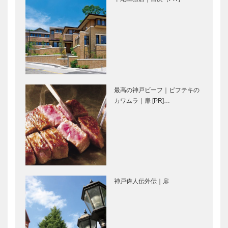
奇心を原動力
レート
に、ジャンル
［KOBECCO
を超えてマル
Selection］
チに活躍
アレックス｜
御菓子司 常
ヘアサロン
盤堂｜和菓子
［KOBECCO
［KOBECCO
Selection］
Selection］
最高の神戸ビーフ｜ビフテキの
トアロードデ
北野クラブ｜
カワムラ｜扉 [PR]…
リカテッセン
フレンチレス
｜デリカ
トラン
［KOBECCO
［KOBECCO
Selection］
Selection］
ブティック
ガゼボ｜イン
セリザワ｜婦
テリアショッ
神戸偉人伝外伝｜扉
人服
プ
［KOBECCO
［KOBECCO
Selection］
Selection］
永田良介商店
北野ガーデン