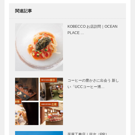
CLUB 代表取
締役社長 楠
関連記事
美香さん…
神戸のお嬢さ
神戸のお嬢さ
ん Again 松
ん Again 株
KOBECCO お店訪問｜OCEAN
廼家 女将
式会社ブティ
PLACE …
鵜殿 麻里絵
ックセリザワ
さん
MonStork
Cre…
神戸のお嬢さ
メルセデス・
ん Again 株
ベンツ E 220
式会社マキシ
d 4MATIC
ン 取締役
All-Terrainで
渡邊 江美 さ
行く …
コーヒーの豊かさに出会う 新し
ん
い「UCCコーヒー博…
「面白い」を
輝く女性Ⅱ
ビジネスに
Vol.7 フェ
hitorigoto株
リシモ チョ
式会社、始
コレートバイ
動！
ヤー みり
さん
音楽のあるま
ゴンチャロフ
ち♬14 好
製菓｜チョコ
平尾工務店｜目次［PR］