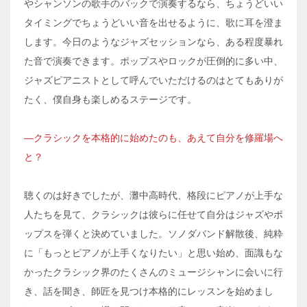
やシャンソンの歌手のバックで演奏するなら、ちょうどいい
タイミングでちょうどいい音を出せるように、歌に耳を澄ま
します。今日のようなジャズセッションなら、ある程度暴れ
た音で演奏できます。ポップスやロックが圧倒的に多い中、
ジャズピアニストとして呼んでいただけるのはとてもありが
たく、僕自身も楽しめるステージです。
―クラシックを本格的に始めたのも、あえて自分を修羅場へ
と？
聴くのは好きでしたが、灘中高時代、格段にピアノが上手な
人たちを見て、クラシックは彼らに任せて自分はジャズやポ
ップスを弾くと決めていました。ソノダバンド解散後、純粋
に「もっとピアノが上手くなりたい」と思い始め、面識もな
かったクラシック界のたくさんのミュージシャンに会いに行
き、話を聞き、師匠を見つけ本格的にレッスンを始めまし