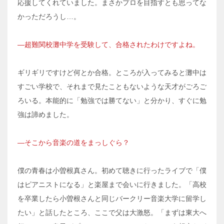
応援してくれていました。まさかプロを目指すとも思ってな
かっただろうし…。
―超難関校灘中学を受験して、合格されたわけですよね。
ギリギリですけど何とか合格。ところが入ってみると灘中は
すごい学校で、それまで見たこともないような天才がごろご
ろいる。本能的に「勉強では勝てない」と分かり、すぐに勉
強は諦めました。
―そこから音楽の道をまっしぐら？
僕の青春は小曽根真さん。初めて聴きに行ったライブで「僕
はピアニストになる」と楽屋まで会いに行きました。「高校
を卒業したら小曽根さんと同じバークリー音楽大学に留学し
たい」と話したところ、ここで父は大激怒。「まずは東大へ