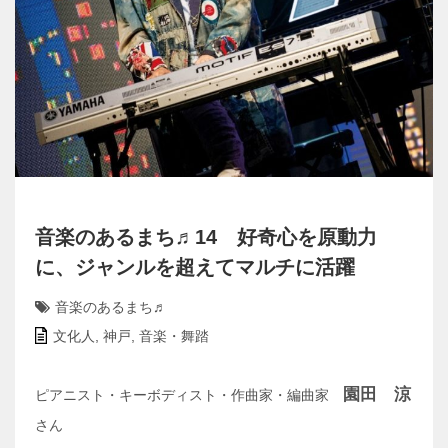
音楽のあるまち♬14 好奇心を原動力
に、ジャンルを超えてマルチに活躍
音楽のあるまち♬
文化人
,
神戸
,
音楽・舞踏
園田 涼
ピアニスト・キーボディスト・作曲家・編曲家
さん