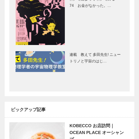
上海料理
連載 神戸秘
74 お金がなかった。…
「新愛園」｜
話 ㉔（最終
神戸の粋な店
回） 原点は
六甲山の自然
植物学者 岡
村はた
「神戸で落語
リトル神戸
を楽しむ」シ
神戸の魅力が
リーズ 新開
ギュッとつま
連載 教えて 多田先生! ニュー
地には寄席が
ったスイーツ
トリノと宇宙のはじ…
似合う
基地！
神戸のカクシ
西宮阪急4F
ボタン 第六
に大人向けス
十回 駅前で
ヌーピーショ
旨いもんがオ
ップ誕生
ンパレード
炭火バル 御
ピックアップ記事
甲南大学同窓
平生釟三郎の
影モリ家…
会 REBORN
思いを胸に！
KOBECCO お店訪問｜
61 ! 「オール
94年の歴史
甲南の集い」
OCEAN PLACE オーシャン
を誇る甲南高
校ラグビー部