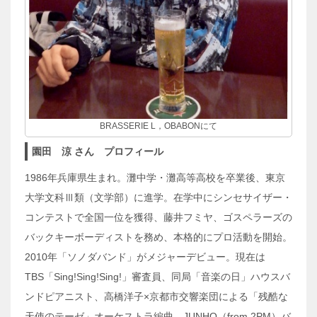
BRASSERIE L，OBABONにて
園田 涼 さん プロフィール
1986年兵庫県生まれ。灘中学・灘高等高校を卒業後、東京
大学文科Ⅲ類（文学部）に進学。在学中にシンセサイザー・
コンテストで全国一位を獲得、藤井フミヤ、ゴスペラーズの
バックキーボーディストを務め、本格的にプロ活動を開始。
2010年「ソノダバンド」がメジャーデビュー。現在は
TBS「Sing!Sing!Sing!」審査員、同局「音楽の日」ハウスバ
ンドピアニスト、高橋洋子×京都市交響楽団による「残酷な
天使のテーゼ」オーケストラ編曲、JUNHO（from 2PM）バ