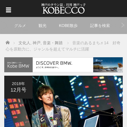
グルメ
観光
KOBE散歩
記事を検索
ト
Home
文化人
,
神戸
,
音楽・舞踏
音楽のあるまち♬14 好奇
心を原動力に、ジャンルを超えてマルチに活躍
2018年
12月号