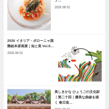
プ…
2026.08.01
家庭でも学校
兵庫県医師会
でも、生きる
の「みんなの
「力」をつけ
医療社会学」
る教育が大切
第九十回
縁の下の力持
harmony（はーもにぃ）
2026 イタリア・ボローニャ国
ち 第6回
Vol.10 食品ロスを減らす
際絵本原画展｜知と美 Vol.8…
神戸大学医学
ために②
部附属病院
2026.08.01
救急部
心と街をクー
神戸鉄人伝
ルに 第25回
第108回
「草屋根の研
BBプラザ美
究会」を開催
術館顧問 坂
上 義太郎
（さかうえ
美しきかな ひょうごの文化財
世界の民芸猫
連載エッセイ
よしたろ…
｜第二十回｜優美な曲線を描
ざんまい 第
／喫茶店の書
く 春日造…
七回
斎から ㉛