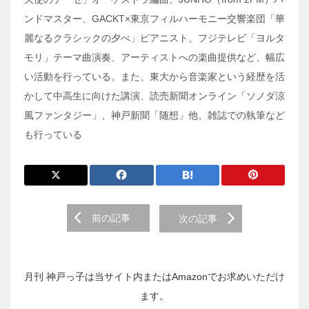
ンドマスター、GACKT×東京フィルハーモニー交響楽団「華
麗なるクラシックの夕べ」ピアニスト、フジテレビ「ヨルタ
モリ」テーマ曲演奏、アーティストへの楽曲提供など、幅広
い活動を行っている。また、東大から音楽家という経歴を活
かして中高生に向けた講演、読売新聞オンライン「ソノダ涼
風ファンタジー」、神戸新聞「随想」他、雑誌での執筆など
も行っている
前
前の記事
次の記事
後
の
投
稿
月刊 神戸っ子は当サイト内またはAmazonでお求めいただけ
へ
ます。
の