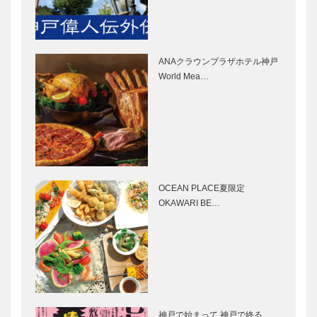
｜オーダーメ
｜フレンチレ
イド家具
ストラン
［KOBECCO
［KOBECCO
Selection］
Selection］
ANAクラウンプラザホテル神戸
STUDIO
ボックサン｜
World Mea…
KIICHI｜革小
神戸洋藝菓子
物
［KOBECCO
［KOBECCO
Selection］
Selection］
il
マイスター大
Quadrifoglio
学堂｜メガネ
（クアドリフ
［KOBECCO
OCEAN PLACE夏限定
ォリオ）｜ビ
Selection］
OKAWARI BE…
スポークシュ
ーズ
マキシン｜帽
神戸っ子セレ
［KOBE…
子専門店
クションニュ
［KOBECCO
ース
Selection］
KOBECCO
SELECTION
NEWS
神戸で始まって 神戸で終る