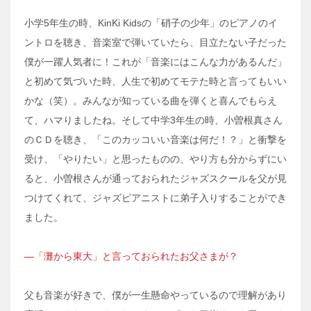
小学5年生の時、KinKi Kidsの「硝子の少年」のピアノのイ
ントロを聴き、音楽室で弾いていたら、目立たない子だった
僕が一躍人気者に！これが「音楽にはこんな力があるんだ」
と初めて気づいた時、人生で初めてモテた時と言ってもいい
かな（笑）。みんなが知っている曲を弾くと喜んでもらえ
て、ハマりましたね。そして中学3年生の時、小曽根真さん
のＣＤを聴き、「このカッコいい音楽は何だ！？」と衝撃を
受け、「やりたい」と思ったものの、やり方も分からずにい
ると、小曽根さんが通っておられたジャズスクールを父が見
つけてくれて、ジャズピアニストに弟子入りすることができ
ました。
―「灘から東大」と言っておられたお父さまが？
父も音楽が好きで、僕が一生懸命やっているので理解があり