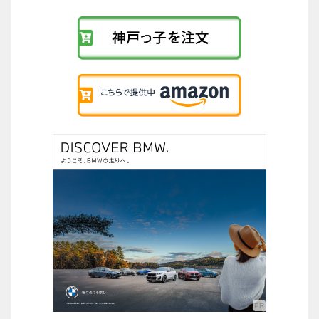
リ
ン
ク