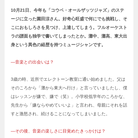
10月21日、今年も「コウベ・オールザッツジャズ」のステ
ージに立った園田涼さん。好奇心旺盛で何にでも挑戦し、そ
こにおもしろさを見つけ、上達してしまう。フルオーケスト
ラの譜面も独学で書いてしまったとか。灘中、灘高、東大出
身という異色の経歴を持つミュージシャンです。
―音楽との出会いは？
3歳の時、近所でエレクトーン教室に通い始めました。父は
そのころから「灘から東大へ行け」と言っていましたし、僕
はレッスンが嫌で、嫌で（笑）。小学校低学年のころかな、
先生から「嫌ならやめていいよ」と言われ、母親にそれを話
すと激怒され、続けることになってしまいました。
―その後、音楽の楽しさに目覚めたきっかけは？