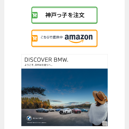
リ
ン
ク