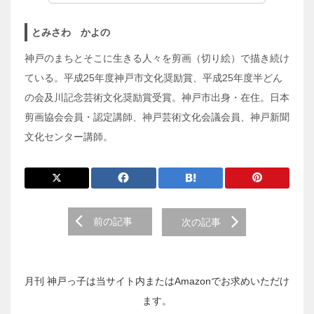
とみさわ かよの
神戸のまちとそこに生きる人々を剪画（切り絵）で描き続け
ている。平成25年度神戸市文化奨励賞、平成25年度半どん
の会及川記念芸術文化奨励賞受賞。神戸市出身・在住。日本
剪画協会会員・認定講師、神戸芸術文化会議会員、神戸新聞
文化センター講師。
前
前の記事
次の記事
後
の
投
稿
月刊 神戸っ子は当サイト内またはAmazonでお求めいただけ
へ
ます。
の