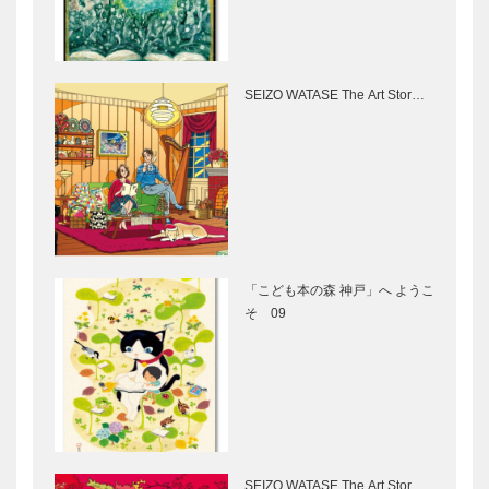
リラを訪ねて
Vol.6 doing と being
26…
Vol.10
SEIZO WATASE The Art Stor…
音楽のあるま
今夏
ち♬10 ジ
は“PNP”では
ャズはいつも
じけよう！
人々を「動き
ポートピアナ
たくさせる」
イトプール
音楽
2018（POR
期間限定のフ
神戸のカクシ
TOPIA…
ォトジェニッ
ボタン 第五
クなビアガー
十六回 独創
「こども本の森 神戸」へ ようこ
デン HOTEL
的な空間で心
そ 09
KITANO
躍るひと時
CLUB｜N…
を…
兵庫県医師会
縁の下の力持
の「みんなの
ち 第2回
医療社会学」
神戸大学医学
第八十六回
部附属病院
放射線部
SEIZO WATASE The Art Stor…