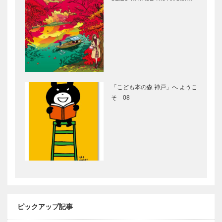
半世紀の里程
健康は足元か
標（マイルス
ら！ゴムの技
トーン）に築
術で健康産業
いた新社屋と
に貢献
未来への決意
おうちででき
神戸鉄人伝
る〝絵本の学
第104回 洋
校〟をフェリ
画家 松下
「こども本の森 神戸」へ ようこ
シモと絵話塾
元夫（まつし
そ 08
が始めます
た もとお）
さん
世界の民芸猫
連載エッセイ
ざんまい 第
／喫茶店の書
三回
斎から ㉗
マナイタの上
で
おもしろ有馬
楽「第8回 兆
楽亭」｜有馬
ピックアップ記事
歳時記