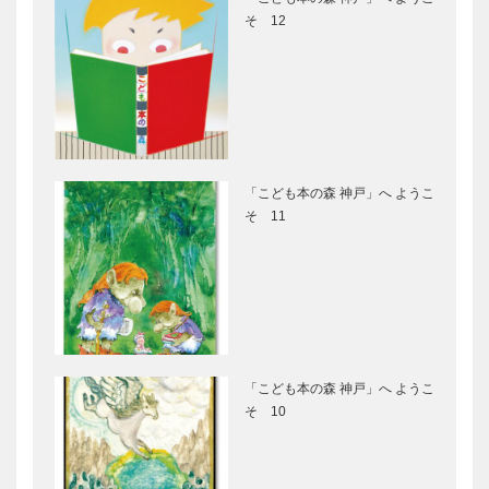
ター 小山 進
門株式会社
そ 12
の考えたこと
代表取締役社
Vol.5
長 フォーリ
ー 淳子さん
“5つの幸
マツダが目指
せ”を願っ
すのは、「人
て！神戸マツ
間中心のクル
ダファンフェ
マづくり」
スタ2018開
「こども本の森 神戸」へ ようこ
催！
創設者・グル
有機農業で社
そ 11
ームに思いを
会を変えるナ
はせて111年
チュラリズム
前の服装で記
ファーム大皿
念撮影 神戸
一寿さんの挑
ゴルフ倶楽部
戦！
思い出深い新
体験しながら
開地で再び高
楽しく学ぶ
「こども本の森 神戸」へ ようこ
座にのぼる喜
「ＨＡＮＳＨ
そ 10
び
ＩＮ健康メッ
セ２０１８」
８月24日
ウガンダにゴ
harmony（はーもにぃ）
（金）～