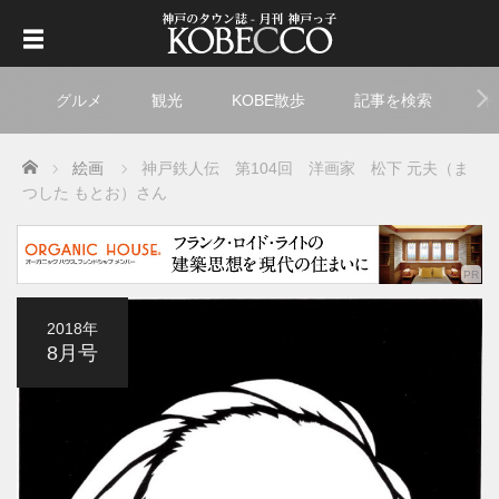
グルメ
観光
KOBE散歩
記事を検索
ト
Home
絵画
神戸鉄人伝 第104回 洋画家 松下 元夫（ま
つした もとお）さん
2018年
8月号