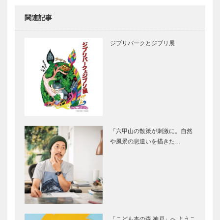
を着る｜河野
忠友・岡崎
関連記事
忠彦｜NI…
レストラン
かけがえのな
プルミエ｜神
い生命（いの
ジブリパークとジブリ展
戸の粋な店
ち）をジュエ
リーで表現
『ギメルの四
季』 Vol.12
これぞ大人の
玉置さんの
アメリカンド
80歳を見て
リーム スヌ
みたいね
ーピーのデザ
インホテル
「六甲山の散策が刺激に。自然
PEANUTS
や風景の息遣いを描きた…
猛スピードで
連載 神戸秘
HO…
変化する環境
話 ⑳ ラジ
に適応し、さ
オ放送復活の
らに時代の一
立役者 柴田
歩先を読む
邦江さん
ファンタジ
輝く女性Ⅱ
ー・ディレク
Vol.3 大同
「こども本の森 神戸」へ ようこ