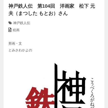
神戸鉄人伝 第104回 洋画家 松下 元
夫（まつした もとお）さん
神戸鉄人伝
絵画
剪画・文
とみさわかよの