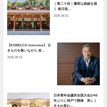
｜第二十回｜優美な曲線を描
く 春日造…
2026.08.01
【KOBECCO Interview】 古
きものを敬いながら 攻…
2026.08.01
日本青年会議所全国大会が48
年ぶりに神戸で開催 美しく
生まれ変わ…