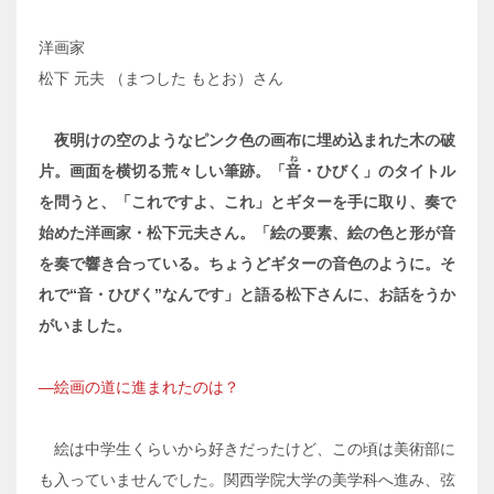
洋画家
松下 元夫 （まつした もとお）さん
夜明けの空のようなピンク色の画布に埋め込まれた木の破
ね
片。画面を横切る荒々しい筆跡。「
音
・ひびく」のタイトル
を問うと、「これですよ、これ」とギターを手に取り、奏で
始めた洋画家・松下元夫さん。「絵の要素、絵の色と形が音
を奏で響き合っている。ちょうどギターの音色のように。そ
れで“音・ひびく”なんです」と語る松下さんに、お話をうか
がいました。
―絵画の道に進まれたのは？
絵は中学生くらいから好きだったけど、この頃は美術部に
も入っていませんでした。関西学院大学の美学科へ進み、弦