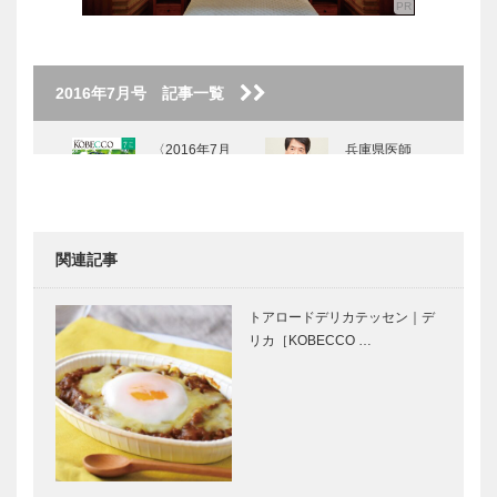
2016年7月号 記事一覧
〈2016年7月
兵庫県医師
号〉
会 新会長イ
ンタビュー
「県民のみな
さまのために
関連記事
日本の医療を
「集中力の大
創業75周年
守りたい」…
切さ」 千
の歴史から
トアロードデリカテッセン｜デ
宗室 ＜茶道
「創新」で次
リカ［KOBECCO …
裏千家 家元
のステージ
＞
へ 橋本 覚
＜株式会社神
華麗なるデザ
芦屋山手のフ
戸マツダ …
インの原点も
ロントライン
展示 神戸マ
を歩く④ 珈
ツダファンフ
琲 麓（ろ