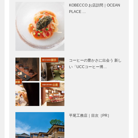
ェスタ２０１
く）
KOBECCO お店訪問｜OCEAN
６
PLACE …
芦屋山手のフ
芦屋山手のフ
ロントライン
ロントライン
を歩く③ グ
を歩く② ワ
ランドフード
インハウス
ホール
センチュリー
芦屋山手のフ
先人たちが夢
ロントライン
見た地 東山
コーヒーの豊かさに出会う 新し
を歩く① 京
町・東芦屋の
い「UCCコーヒー博…
料理 たか木
洋館とその背
景
里山から邸宅
ー扉ー 芦屋
街へ 芦屋と
山手のフロン
東山町周辺の
トライン
歴史
「東山町」
その 一
平尾工務店｜目次［PR］
自由な発想を
ガゼボショッ
空間に生かす
プが提案す
る“上質なく