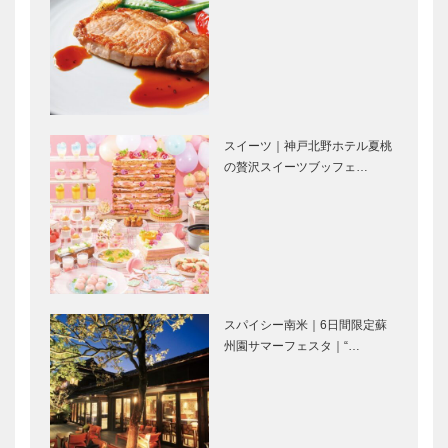
第二十九回
ん
Power of
連載コラム
music（音楽
「第二のプレ
の力）第7回
イボール」
スイーツ｜神戸北野ホテル夏桃
｜Vol.17
の贅沢スイーツブッフェ…
神戸のカクシ
早くて安い！
ボタン 第三
神戸空港から
十一回 幅広
ひとっ飛びの
い芸で活躍す
旅！！ ｜神
るお笑いコン
戸〜札幌の飛
ビ「ボルトボ
行機旅（前
スパイシー南米｜6日間限定蘇
ルズ」
編）
州園サマーフェスタ｜“…