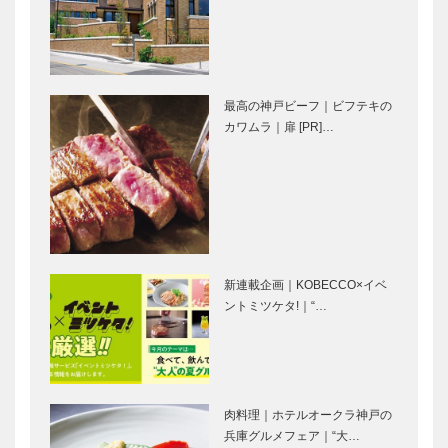
らし”①
第1回 神戸
「西神飯店」
洋藝菓子ボッ
「神源」誕生
最高の神戸ビーフ｜ビフテキの
クサン
秘話 ①
カワムラ｜扉 [PR]…
Kamine
有馬歳時記｜
Watch Jam!
有馬グランド
vol.4
ホテル
2016.7.31
SUN 今
新連載企画｜KOBECCO×イベ
年…
NEWS 神戸
連載エッセイ
ントミツケタ!｜“…
百店会｜「ゴ
／喫茶店の書
ンチャロフさ
斎から② コ
んちか店」
ーヒーカップ
の耳
肉料理｜ホテルオークラ神戸の
兵庫ゆかりの
神戸鉄人伝 第79回 和
兵庫グルメフェア｜“大…
伝説浮世絵
田 行雄（わだ ゆきを）さ