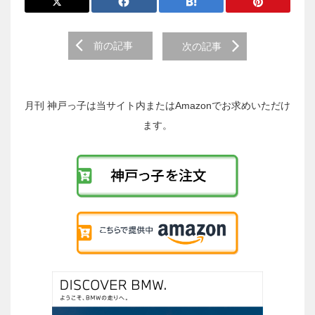
前
前の記事
次の記事
後
の
投
稿
月刊 神戸っ子は当サイト内またはAmazonでお求めいただけ
へ
ます。
の
リ
ン
ク