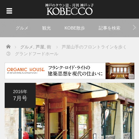
グルメ
観光
KOBE散歩
記事を検索
ト
Home
グルメ
,
芦屋
,
街
芦屋山手のフロントラインを歩く
③ グランドフードホール
2016年
7月号