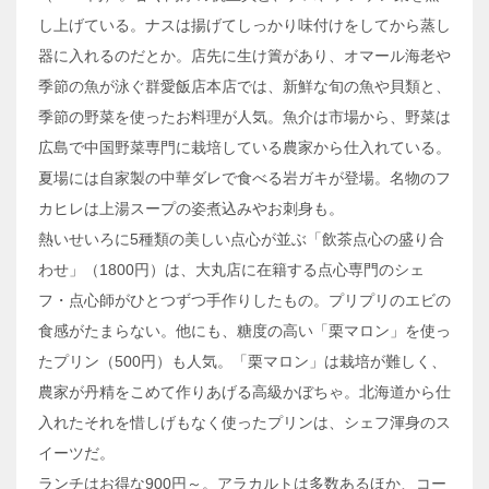
し上げている。ナスは揚げてしっかり味付けをしてから蒸し
器に入れるのだとか。店先に生け簀があり、オマール海老や
季節の魚が泳ぐ群愛飯店本店では、新鮮な旬の魚や貝類と、
季節の野菜を使ったお料理が人気。魚介は市場から、野菜は
広島で中国野菜専門に栽培している農家から仕入れている。
夏場には自家製の中華ダレで食べる岩ガキが登場。名物のフ
カヒレは上湯スープの姿煮込みやお刺身も。
熱いせいろに5種類の美しい点心が並ぶ「飲茶点心の盛り合
わせ」（1800円）は、大丸店に在籍する点心専門のシェ
フ・点心師がひとつずつ手作りしたもの。プリプリのエビの
食感がたまらない。他にも、糖度の高い「栗マロン」を使っ
たプリン（500円）も人気。「栗マロン」は栽培が難しく、
農家が丹精をこめて作りあげる高級かぼちゃ。北海道から仕
入れたそれを惜しげもなく使ったプリンは、シェフ渾身のス
イーツだ。
ランチはお得な900円～。アラカルトは多数あるほか、コー