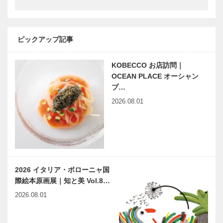
KOBECCO催
草葉達也の神
しもの情報
戸物語
ピックアップ記事
KOBECCO お店訪問｜
神戸鉄人伝（こうべくろが
KOBEの本
OCEAN PLACE オーシャン
ねびとでん） 第55回
棚 『神戸鉄
プ…
人伝 －神戸
2026.08.01
の芸術文化人
－』 とみさ
わかよの著
第五回 兵庫
触媒のうた
ゆかりの伝説
41
浮世絵
2026 イタリア・ボローニャ国
際絵本原画展｜知と美 Vol.8…
Report
Report
2026.08.01
KOBE 創立
KOBE ソム
100年を迎え
リエや生産者
た「Kobe
とともに「ス