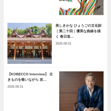
Women’s
イスワインを
Club…
楽しむ会」
Report
耳より
KOBE 第44
KOBE 女性
回神戸まつり
向けごほうび
美しきかな ひょうごの文化財
おやつ「tabé
｜第二十回｜優美な曲線を描
té bimi（食べ
く 春日造…
て美味）」…
神戸っ子グル
2026.08.01
メ 新鮮な野
菜と魚介がた
っぷりの広東
料理
【KOBECCO Interview】 古
きものを敬いながら 攻…
2026.08.01