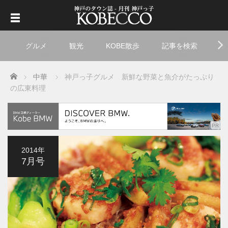
グルメ
観光
KOBE散歩
記事を検索
ト
Home
中華
神戸っ子グルメ 新鮮な野菜と魚介がたっぷり
の広東料理
2014年
7月号