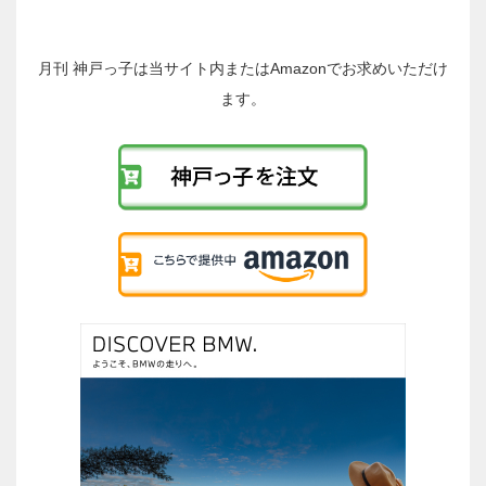
の
投
稿
月刊 神戸っ子は当サイト内またはAmazonでお求めいただけ
へ
ます。
の
リ
ン
ク