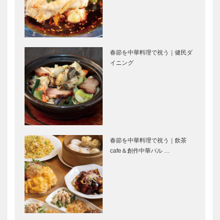
老祥記
神戸洋藝菓子
vol.8 おい
ボックサン：
しい食べ方
「甘みは旨
基本編
み」― 初
代・善之助の
教えを守り
春節を中華料理で祝う｜健民ダ
［NEWS］田
KOBEの人気
50年
イニング
辺眞人さん
ヘアサロン
兵庫県教育功
コウベ/スタ
労者表彰、宝
イル Vol.12
塚市市政功労
者表彰を受
オルタンシア
兵庫県医師会
賞 宝塚…
ビル
の「みんなの
医療社会
春節を中華料理で祝う｜飲茶
学」 第四十
cafe＆創作中華バル …
二回
フランク・ロ
風さやか
イド・ライ
ト その思想
と建築を今
に Vol.1