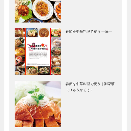
関西学院創立
125周年に寄
せて
教養に根ざし
〝グローカ
た実学教育を
ル〟な視点を
春節を中華料理で祝う ―扉―
目指す —甲
もつ看護師の
南女子大学
育成を
学生時代の思
甲南女子大学
い出 ー甲南
卒業生 朝井
女子大学創立
まかてさんが
50周年に寄
第150回直木
せて
賞を受賞
春節を中華料理で祝う｜劉家荘
OPEN CAMPUS 2014 ー
兵庫県全域が
（りゅうかそう）
甲南女子大学
教育・研究拠
点 設立10周
年にさらなる
飛躍を ー兵
庫県立大学
兵庫県立大学創立10周
自立した女性
年・創基85周年記念事業
の育成を目指