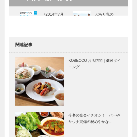
〈2014年7月
ぶらり私の
号〉
KOBE散歩
Vol.17
関連記事
特集 ー扉
創立１２５周
進化する大学
年 今も生き
KOBECCO お店訪問｜健民ダイ
る建学の精神
ニング
—関西学院大
学
草創期の関西
共に神戸で創
学院と神戸
立。姉妹兄弟
のような思い
—関西学院創
立125周年に
今冬の宴会イチオシ！｜バーや
寄せて
サウナ完備の秘めやかな…
文教地区、西
私の関学青春
宮で互いに切
時代
磋琢磨を —