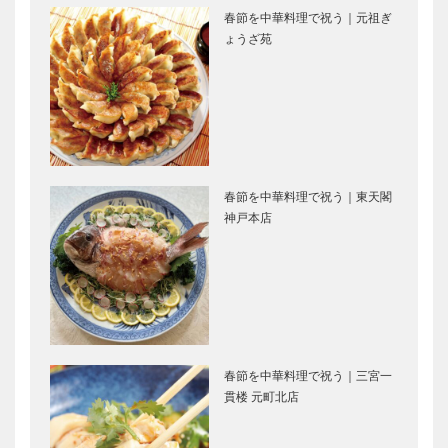
春節を中華料理で祝う｜元祖ぎ
し、さらにウ
ょうざ苑
ィングを広げ
る ー神戸女
子大学・神戸
OPEN CAMPUS 2014 ー
あらゆる場面
女子短期…
神戸女子大学・神戸女子短
で発揮できる
期大学
〝360°看護
力〟を育てる
ー武庫川女子
春節を中華料理で祝う｜東天閣
大学
オープンキャンパス ー武
実践的学習で
神戸本店
庫川女子大学・武庫川女子
学ぶ〝グロー
大学短期大学部
バル・シティ
ズン〟の考え
方 ー神戸市
外国語大学
神戸市外国語大学 OPEN
神戸のカクシ
CAMPUS 2014
ボタン 第七
回
春節を中華料理で祝う｜三宮一
貫楼 元町北店