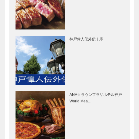
のある小学
る「新生コー
校 神戸市立
プ山手」 コ
こうべ小学校
ープこうべ
コープ山手
特集 ー扉
酒造文化を通
清流と酒蔵の
じてさらなる
神戸偉人伝外伝｜扉
まち 住吉川
地域貢献を
界隈
櫻正宗
地域が子ども
街のオアシ
たちを見守
ス、住吉川を
る おらが街
きれいに
の小学校
ANAクラウンプラザホテル神戸
老舗と新店が
元町ショップ
World Mea…
共存した神戸
ガイド
らしい神戸元
MOTOMACH
町商店街へ－
I SHOP
GUIDE
イランのうつ
話題のお店