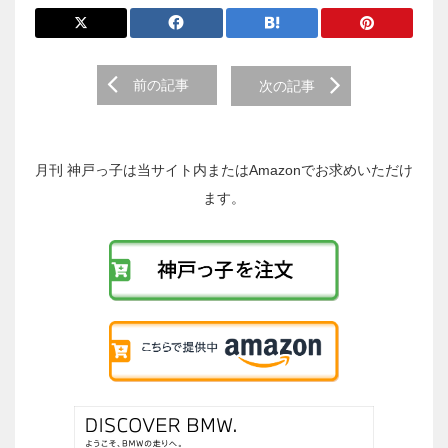
前
前の記事
次の記事
後
の
投
稿
月刊 神戸っ子は当サイト内またはAmazonでお求めいただけ
へ
ます。
の
リ
ン
ク