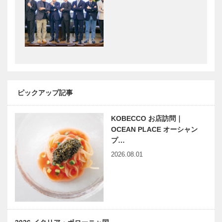
神戸鉄人伝（こうべくろが
第八回 兵庫
ねびとでん） 第58回
ゆかりの伝説
浮世絵
触媒のうた
神戸っ子グル
44
メ ドイツの
味と文化を楽
ピックアップ記事
しむ
KOBECCO お店訪問｜
神戸のバーめ
OCEAN PLACE オーシャン
ぐり KOBE
プ…
OLD &
2026.08.01
NEW vol.6