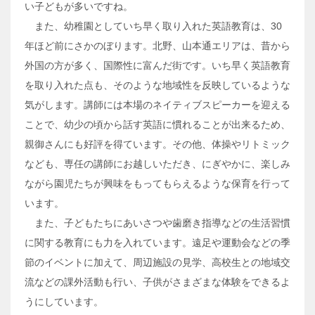
い子どもが多いですね。
また、幼稚園としていち早く取り入れた英語教育は、30
年ほど前にさかのぼります。北野、山本通エリアは、昔から
外国の方が多く、国際性に富んだ街です。いち早く英語教育
を取り入れた点も、そのような地域性を反映しているような
気がします。講師には本場のネイティブスピーカーを迎える
ことで、幼少の頃から話す英語に慣れることが出来るため、
親御さんにも好評を得ています。その他、体操やリトミック
なども、専任の講師にお越しいただき、にぎやかに、楽しみ
ながら園児たちが興味をもってもらえるような保育を行って
います。
また、子どもたちにあいさつや歯磨き指導などの生活習慣
に関する教育にも力を入れています。遠足や運動会などの季
節のイベントに加えて、周辺施設の見学、高校生との地域交
流などの課外活動も行い、子供がさまざまな体験をできるよ
うにしています。