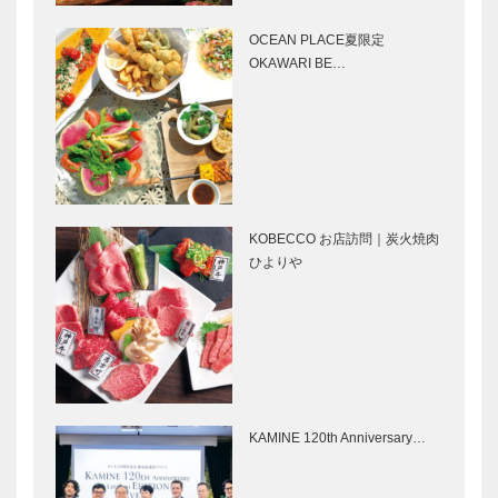
くしい手織り
美人マンゴー
絨毯を神戸で
で、ヘルシー
OCEAN PLACE夏限定
に！キレイ
OKAWARI BE…
に！神戸に、
マンゴーの専
KOBEの人気
神戸のカクシ
門店がオー…
ヘアサロン
ボタン 第十
コウベ/スタ
回
イル Vol.15
KOBECCO お店訪問｜炭火焼肉
老祥記
兵庫県医師会
ひよりや
vol.11 豚饅
の「みんなの
サミット限定
医療社会学」
のコラボ饅
第四十三回
フランク・ロ
草葉達也の神
イド・ライ
戸物語
ト その思想
KAMINE 120th Anniversary…
と建築を今
に Vol.4