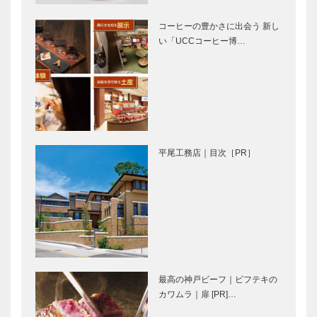
コーヒーの豊かさに出会う 新し
い「UCCコーヒー博…
神戸山手に残
本物を識る地
る邸宅跡 神
元の人に愛さ
戸市立相楽園
れて 感性を
インスパイア
する料理を
神戸北野ホテ
蛍も瞬くキャ
この街に愛さ
ル
ンパスは地域
れ続けている
平尾工務店｜目次［PR］
に支えられて
洋菓子には
90年 神戸
「和」のエス
山手大学
プリが 西洋
菓子処フーケ
和洋の融合か
「思いやりの
諏訪山本店…
ら生まれる、
心」をはぐく
新ジャンルの
み、目の行き
パンを提案し
届いた保育で
たい サ・マ
100年 山手
最高の神戸ビーフ｜ビフテキの
ーシュ
幼稚園
多文化共生の
地域の皆さん
カワムラ｜扉 [PR]…
心を育む伝統
と一緒につく