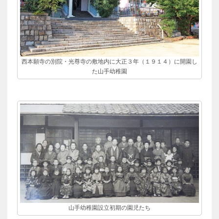
西本願寺の別院・光尊寺の敷地内に大正３年（１９１４）に開園し
た山手幼稚園
山手幼稚園設立初期の園児たち