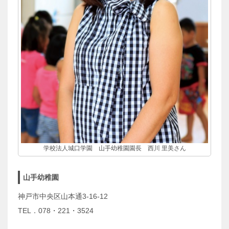
学校法人城口学園 山手幼稚園園長 西川 里美さん
山手幼稚園
神戸市中央区山本通3-16-12
TEL．078・221・3524