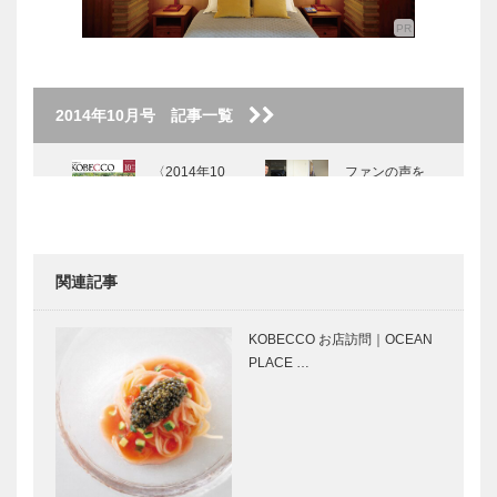
2014年10月号 記事一覧
〈2014年10
ファンの声を
月号〉
力に変えて社
会に貢献した
い 対談 桧
山進次郎 ×
関連記事
橋本覚
豊かな〝食〟
特集 ー扉
で未来をひら
山本通に、神
KOBECCO お店訪問｜OCEAN
く
戸の原点を見
PLACE …
る
神戸の発展と
神戸女学院創
山本通
設の地、山本
通