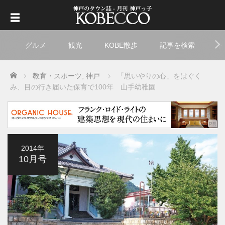
グルメ
観光
KOBE散歩
記事を検索
ト
Home
教育・スポーツ
,
神戸
「思いやりの心」をはぐく
み、目の行き届いた保育で100年 山手幼稚園
2014年
10月号