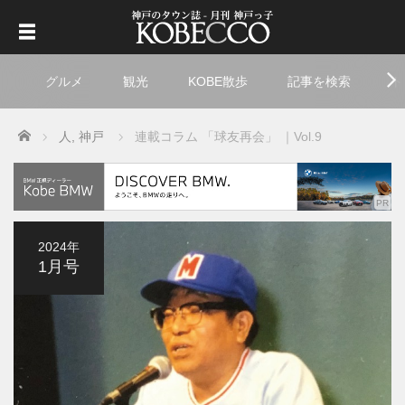
グルメ
観光
KOBE散歩
記事を検索
ト
Home
人
,
神戸
連載コラム 「球友再会」 ｜Vol.9
2024年
1月号