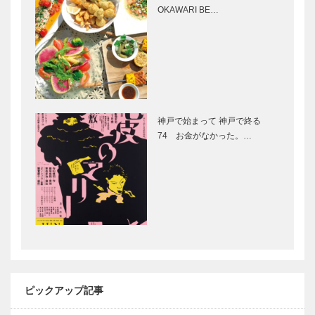
L’AVENUE｜
マキシン｜帽
OKAWARI BE…
パティスリー
子専門店
［KOBECCO
［KOBECCO
Selection］
Selection］
㊎柴田音吉洋
トアロードデ
服店｜ハンド
リカテッセン
メイド ビス
｜デリカ
神戸で始まって 神戸で終る
ポークテーラ
［KOBECCO
74 お金がなかった。…
ー
Selection］
［KOBECCO
ゴンチャロフ
永田良介商店
Select…
製菓｜洋菓子
｜オーダーメ
［KOBECCO
イド家具
Selection］
［KOBECCO
Selection］
新春インタビ
「神戸、未来
ュー | 市民や
に輝く光」を
団体、企業、
テーマに、第
ピックアップ記事
行政が連携
２９回神戸ル
し、 地域協
ミナリエ開催