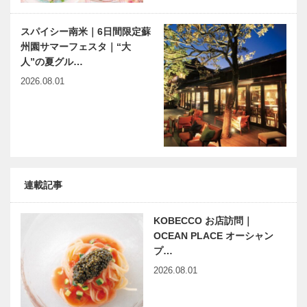
KOBECCOオ
連載エッセイ
ススメ 〜
／喫茶店の書
スパイシー南米｜6日間限定蘇
CINEMA〜
斎から92
州園サマーフェスタ｜“大
繋がった！
人”の夏グル…
2026.08.01
有馬温泉歴史
神戸偉人伝外伝 ～知られ
人物帖 〜其
ざる偉業～㊺前編 田辺聖
の拾〜 鍋屋
子
多右衛門（な
べやたえも
ん）1778～
1847…
連載記事
KOBECCO お店訪問｜
OCEAN PLACE オーシャン
プ…
2026.08.01