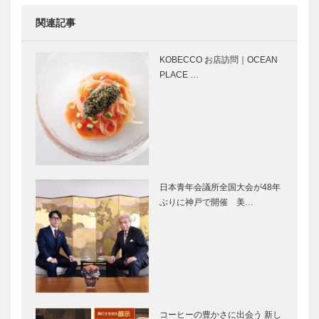
［KOBECCO
関連記事
Selecti…
アレックス｜
永田良介商店
トータルビュ
｜オーダーメ
KOBECCO お店訪問｜OCEAN
ーティーサロ
イド家具
PLACE …
ン
［KOBECCO
［KOBECCO
Selection イ
Selection］
ンスタグ…
KOBECCO
KOBECCO
お店訪問｜
お店訪問｜
KOBE
RIO’S
KITANO
KITCHEN
TERRASSE
日本青年会議所全国大会が48年
（神⼾北野テ
ぶりに神戸で開催 美…
Movie and
竹中大工道具
ラ…
CARS｜アウ
館 邂逅―時
ディTTクー
空を超えて｜
ペ 1.8クワ
第四回｜立体
トロ
幾何学として
の大工技術
神戸で始まっ
風に吹かれた
―規矩術…
て 神戸で終
手紙のように
コーヒーの豊かさに出会う 新し
る ㊸
｜松本 隆｜