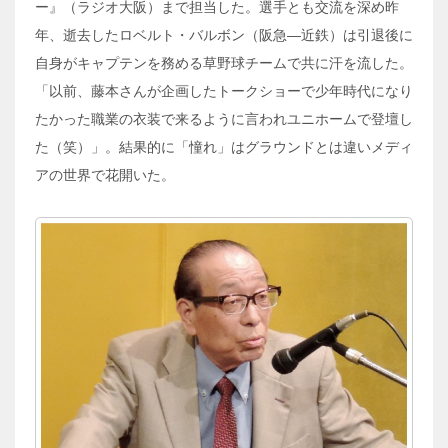
ー』（ラジオ大阪）まで担当した。選手とも交流を深め昨
年、逝去したロベルト・バルボン（阪急―近鉄）は引退後に
自身がキャプテンを務める草野球チームで共に汗を流した。
「以前、藤本さんが企画したトークショーで少年時代になり
たかった職業の衣装で来るように言われユニホームで登壇し
た（笑）」。結果的に「憧れ」はグラウンドとは違いメディ
アの世界で花開いた。