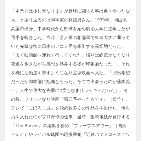
「本業とは少し異なりますが野球に関する事は色々やったな
ぁ」と振り返るのは脚本家の林禧男さん。1939年、岡山県
高梁市出身。中学時代から野球を始め明治大学に進学したが
選手を断念した。当時、県人寮の相部屋で東京大学に通って
いた先輩は後に日本のアニメ界を牽引する高畑勲だった。
「よく映画館へ連れて行ってくれた。帰りは終電がなくなり
夜道を歩きながら感想を熱弁する姿が印象的だった」。それ
を機に活動屋を志すようになり宝塚映画へ入社。「演出希望
だったが脚本部に配属となった。そこで出会ったのが藤本義
一。人生で偉大な先輩に2度も恵まれラッキーだった」。そ
の後、フリーとなり映画『男三匹やったるでぇ』（松竹）、
テレビ『まぼろし城』を始め数多くの作品を手掛けた。傍ら
力を入れたのがプロ野球の仕事。当時、阪急電鉄が発行する
『The Braves』の編集を務め『ブレーブスアワー』（関西
テレビ）やライバル球団の応援番組『近鉄バファローズアワ