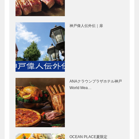
ンデコール｜
テリアショッ
オートクチュ
プ
ールインテリ
［KOBECCO
ア
Selection］
神戸偉人伝外伝｜扉
［KOBECCO
STUDIO
マイスター大
Select…
KIICHI｜革小
学堂｜メガネ
物
［KOBECCO
［KOBECCO
Selection］
Selection］
ブティック
御菓子司 常
セリザワ｜婦
盤堂｜和菓子
人服
［KOBECCO
ANAクラウンプラザホテル神戸
［KOBECCO
Selection］
World Mea…
Selection］
フラウコウベ
ボックサン｜
｜ジュエリー
神戸洋藝菓子
&アクセサリ
［KOBECCO
ー
Selection］
［KOBECCO
Selecti…
OCEAN PLACE夏限定