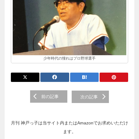
少年時代の憧れはプロ野球選手
前
前の記事
次の記事
後
の
投
稿
月刊 神戸っ子は当サイト内またはAmazonでお求めいただけ
へ
ます。
の