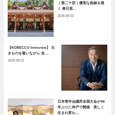
｜第二十回｜優美な曲線を描
く 春日造…
HYOGO産を
2024 神戸ガ
2026.08.01
世界に発信す
レット・デ・
るPROJECT
ロワ みんな
神戸靴×皮
のガレット博
革・神戸洋家
覧会 1月12日
具×皮革×播
~15日、神…
長田区新湊川
あいまのりすと ～タイム
州織…
【KOBECCO Interview】 古
公園でアーバ
リミット1時間の小散歩～
きものを敬いながら 攻…
ンファー
Vol.1
ム！！｜
2026.08.01
Ujamaa（ウ
ジャマー）菜
ロック・フィールドが オ
The
園
ンラインショップ 期間限
Experience
定の定期便
～未来へ紡ぐ
体験を～
日本青年会議所全国大会が48
春節を中華料
春節を中華料
年ぶりに神戸で開催 美しく
理で祝う｜劉
理で祝う｜元
生まれ変わ…