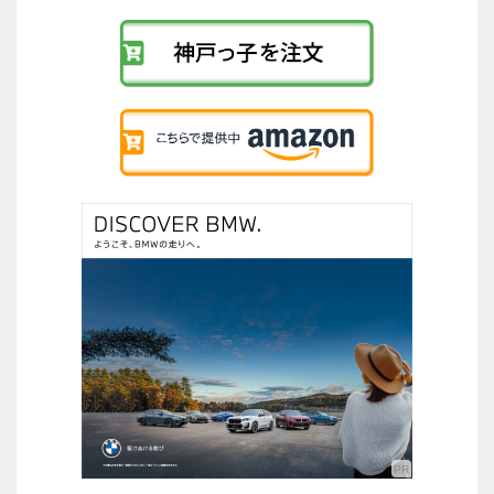
リ
ン
ク