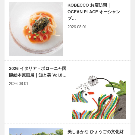
KOBECCO お店訪問｜
働でつくり上
名靴図鑑 生
未来を駆ける
げる持…
OCEAN PLACE オーシャン
涯愛せる靴｜
神戸の新風
プ…
ビスポークブ
VOL.8｜不易
2026.08.01
ランド
流行の 酒造
SPIGOLA｜
り伝統×新た
007 インディ
な価値 創出
ハンドメイド
ビアンヴニ
ビ…
への…
に特化したビ
ュ・大下さん
スポーク・テ
と歩く
ーラーのグル
KOBECCO
2026 イタリア・ボローニャ国
ープ
パンさんぽ｜
際絵本原画展｜知と美 Vol.8…
International
Vol. 12 グリ
早逝の女流作
ビフテキのカ
…
ュ…
2026.08.01
家 久坂葉子
ワムラで
はとまらない
〝本物〟の神
｜vol.6 イジ
戸ビーフを心
ワルな海賊た
ゆくまで
ち
KOBE
KOBE
FASHION
FASHION
ORGANIZATI
ORGANIZATI
美しきかな ひょうごの文化財
ON
ON