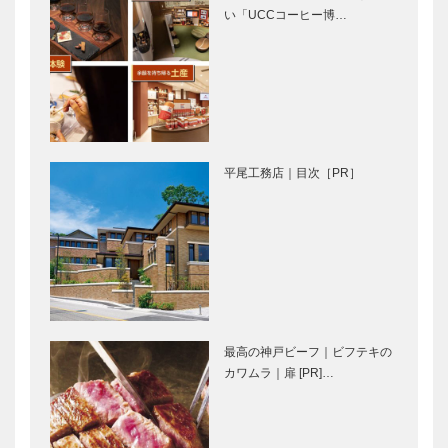
い「UCCコーヒー博…
Vol.13（最終
回）
⊘ 物語が始
好（ハオ）！
まる ⊘THE
みんなで盛り
STORY
上がろう。南
BEGINS –
京町春節祭
vol.38 俳優、
平尾工務店｜目次［PR］
歌…
春節を中華料
作家デビュー
理で祝う ―
15周年で切
扉―
り開いた
〝イヤミスの
女王〟の新境
地 | 作家 湊
映画をかんが
連載 教えて 多田先生! ニ
…
える ｜
ュートリノと宇宙のはじま
最高の神戸ビーフ｜ビフテキの
vol.34 ｜ 井
り｜〜第7回〜
カワムラ｜扉 [PR]…
筒 和幸
神戸御影メゾ
ガゼボ｜イン