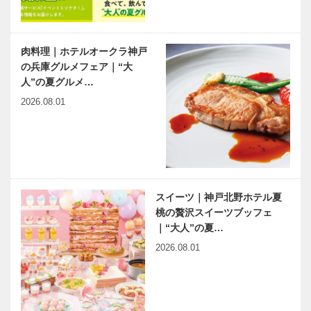
理で祝う｜神
理で祝う｜小
戸壺中天（こ
宇宙食堂（し
ちゅうてん）
ょううちゅう
しょくどう）
肉料理｜ホテルオークラ神戸
の兵庫グルメフェア｜“大
新春インタビ
神大病院の魅
人”の夏グルメ…
ュー | 県民の
力はココだ！
安心と健康を
Vol.27神戸大
2026.08.01
守るために
学医学部附属
病院 放射線
腫瘍科 佐々
出会いと学びの旅から
連載コラム
木…
Vol.01
「球友再会」
｜Vol.9
スイーツ｜神戸北野ホテル夏
桃の贅沢スイーツブッフェ
｜“大人”の夏…
ベトナム元気
兵庫津ミュー
2026.08.01
X躍動するア
ジアム グラ
ジア 第１回
ンドオープン
｜ベトナム国
1周年記念
産ＥＶバスと
タクシー