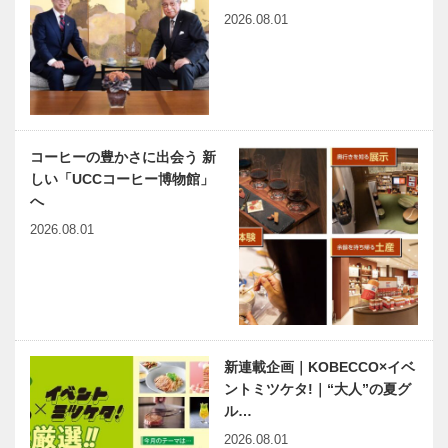
家荘（りゅう
祖ぎょうざ苑
2026.08.01
かそう）
春節を中華料
春節を中華料
理で祝う｜東
理で祝う｜三
天閣 神戸本
宮一貫楼 元
店
町北店
コーヒーの豊かさに出会う 新
しい「UCCコーヒー博物館」
春節を中華料
春節を中華料
へ
理で祝う｜健
理で祝う｜飲
2026.08.01
民ダイニング
茶cafe＆創作
中華バル う
め皇蘭
春節を中華料
春節を中華料
理で祝う｜香
理で祝う｜中
港海鮮料理
華CHI･i･
新連載企画｜KOBECCO×イベ
和 (Ｋａｚｕ)
NA（チィ
ントミツケタ!｜“大人”の夏グ
ナ）
ル…
春節を中華料
春節を中華料
2026.08.01