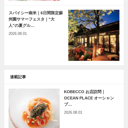
｜ベトナム国
1周年記念
産ＥＶバスと
スパイシー南米｜6日間限定蘇
タクシー
州園サマーフェスタ｜“大
KOBECCOオ
連載エッセイ
人”の夏グル…
ススメ 〜
／喫茶店の書
CINEMA〜
斎から92
2026.08.01
繋がった！
有馬温泉歴史
神戸偉人伝外伝 ～知られ
人物帖 〜其
ざる偉業～㊺前編 田辺聖
の拾〜 鍋屋
子
多右衛門（な
連載記事
べやたえも
ん）1778～
1847…
KOBECCO お店訪問｜
OCEAN PLACE オーシャン
プ…
2026.08.01