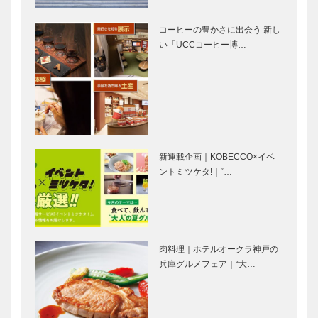
の大工技術
神戸で始まっ
風に吹かれた
―規矩術…
て 神戸で終
手紙のように
コーヒーの豊かさに出会う 新し
る ㊸
｜松本 隆｜
い「UCCコーヒー博…
Vol.13（最終
回）
⊘ 物語が始
好（ハオ）！
まる ⊘THE
みんなで盛り
STORY
上がろう。南
BEGINS –
京町春節祭
vol.38 俳優、
新連載企画｜KOBECCO×イベ
歌…
ントミツケタ!｜“…
春節を中華料
作家デビュー
理で祝う ―
15周年で切
扉―
り開いた
〝イヤミスの
女王〟の新境
肉料理｜ホテルオークラ神戸の
地 | 作家 湊
映画をかんが
連載 教えて 多田先生! ニ
兵庫グルメフェア｜“大…
…
える ｜
ュートリノと宇宙のはじま
vol.34 ｜ 井
り｜〜第7回〜
筒 和幸