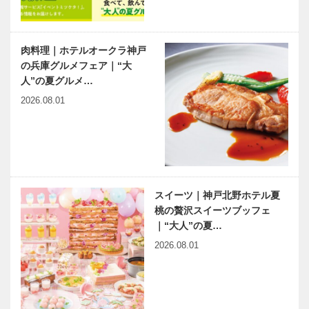
ナ）
春節を中華料
春節を中華料
理で祝う｜神
理で祝う｜小
肉料理｜ホテルオークラ神戸
戸壺中天（こ
宇宙食堂（し
の兵庫グルメフェア｜“大
ちゅうてん）
ょううちゅう
人”の夏グルメ…
しょくどう）
2026.08.01
新春インタビ
神大病院の魅
ュー | 県民の
力はココだ！
安心と健康を
Vol.27神戸大
守るために
学医学部附属
病院 放射線
腫瘍科 佐々
出会いと学びの旅から
連載コラム
スイーツ｜神戸北野ホテル夏
木…
Vol.01
「球友再会」
桃の贅沢スイーツブッフェ
｜Vol.9
｜“大人”の夏…
2026.08.01
ベトナム元気
兵庫津ミュー
X躍動するア
ジアム グラ
ジア 第１回
ンドオープン