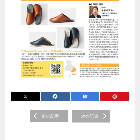
前
前の記事
次の記事
後
の
投