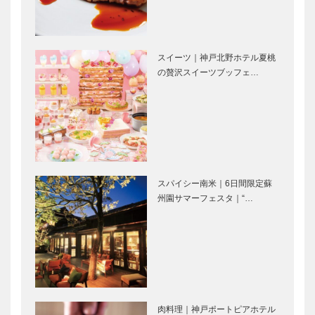
神戸御影メゾ
ガゼボ｜イン
ンデコール｜
テリアショッ
スイーツ｜神戸北野ホテル夏桃
オートクチュ
プ
の贅沢スイーツブッフェ…
ールインテリ
［KOBECCO
ア
Selection］
［KOBECCO
STUDIO
マイスター大
Select…
KIICHI｜革小
学堂｜メガネ
物
［KOBECCO
［KOBECCO
Selection］
Selection］
スパイシー南米｜6日間限定蘇
ブティック
御菓子司 常
州園サマーフェスタ｜“…
セリザワ｜婦
盤堂｜和菓子
人服
［KOBECCO
［KOBECCO
Selection］
Selection］
フラウコウベ
ボックサン｜
｜ジュエリー
神戸洋藝菓子
&アクセサリ
［KOBECCO
肉料理｜神戸ポートピアホテル