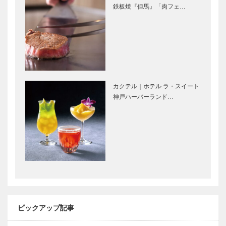
ー
Selection］
鉄板焼『但馬』「肉フェ…
［KOBECCO
Selecti…
L’AVENUE｜
マキシン｜帽
パティスリー
子専門店
［KOBECCO
［KOBECCO
Selection］
Selection］
カクテル｜ホテル ラ・スイート
㊎柴田音吉洋
トアロードデ
神戸ハーバーランド…
服店｜ハンド
リカテッセン
メイド ビス
｜デリカ
ポークテーラ
［KOBECCO
ー
Selection］
［KOBECCO
ゴンチャロフ
永田良介商店
Select…
製菓｜洋菓子
｜オーダーメ
［KOBECCO
イド家具
Selection］
［KOBECCO
Selection］
ピックアップ記事
新春インタビ
「神戸、未来
ュー | 市民や
に輝く光」を