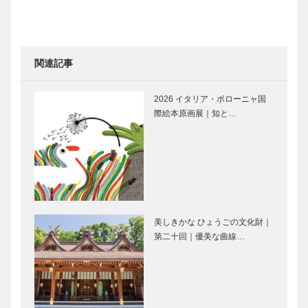
号〉
｜ジュエリー
&アクセサリ
ー
［KOBECCO
関連記事
Selecti…
アレックス｜
永田良介商店
トータルビュ
｜オーダーメ
2026 イタリア・ボローニャ国
ーティーサロ
イド家具
際絵本原画展｜知と…
ン
［KOBECCO
［KOBECCO
Selection イ
Selection］
ンスタグ…
KOBECCO
KOBECCO
お店訪問｜
お店訪問｜
KOBE
RIO’S
KITANO
KITCHEN
TERRASSE
美しきかな ひょうごの文化財｜
（神⼾北野テ
第二十回｜優美な曲線…
Movie and
竹中大工道具
ラ…
CARS｜アウ
館 邂逅―時
ディTTクー
空を超えて｜
ペ 1.8クワ
第四回｜立体
トロ
幾何学として