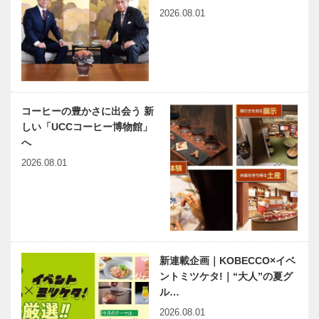
2026.08.01
春節を中華料
春節を中華料
理で祝う｜劉
理で祝う｜元
家荘（りゅう
祖ぎょうざ苑
かそう）
春節を中華料
春節を中華料
コーヒーの豊かさに出会う 新
理で祝う｜東
理で祝う｜三
しい「UCCコーヒー博物館」
天閣 神戸本
宮一貫楼 元
へ
店
町北店
2026.08.01
春節を中華料
春節を中華料
理で祝う｜健
理で祝う｜飲
民ダイニング
茶cafe＆創作
中華バル う
め皇蘭
新連載企画｜KOBECCO×イベ
春節を中華料
春節を中華料
ントミツケタ!｜“大人”の夏グ
理で祝う｜香
理で祝う｜中
ル…
港海鮮料理
華CHI･i･
和 (Ｋａｚｕ)
NA（チィ
2026.08.01