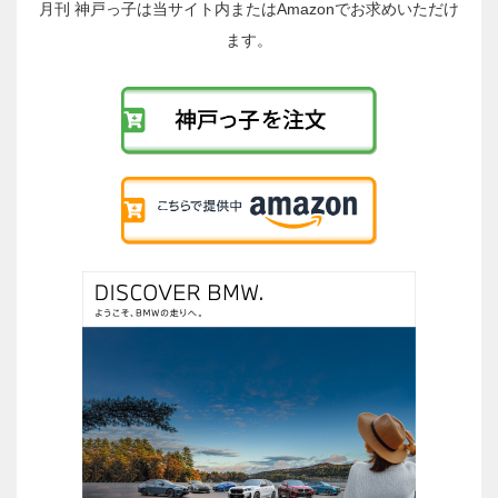
稿
月刊 神戸っ子は当サイト内またはAmazonでお求めいただけ
へ
ます。
の
リ
ン
ク