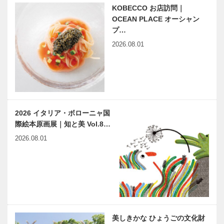
団体、企業、
テーマに、第
KOBECCO お店訪問｜
行政が連携
２９回神戸ル
OCEAN PLACE オーシャン
し、 地域協
ミナリエ開催
プ…
働でつくり上
2026.08.01
名靴図鑑 生
未来を駆ける
げる持…
涯愛せる靴｜
神戸の新風
ビスポークブ
VOL.8｜不易
ランド
流行の 酒造
SPIGOLA｜
り伝統×新た
007 インディ
な価値 創出
ハンドメイド
ビアンヴニ
ビ…
への…
2026 イタリア・ボローニャ国
に特化したビ
ュ・大下さん
際絵本原画展｜知と美 Vol.8…
スポーク・テ
と歩く
ーラーのグル
KOBECCO
2026.08.01
ープ
パンさんぽ｜
International
Vol. 12 グリ
早逝の女流作
ビフテキのカ
…
ュ…
家 久坂葉子
ワムラで
はとまらない
〝本物〟の神
｜vol.6 イジ
戸ビーフを心
ワルな海賊た
ゆくまで
ち
美しきかな ひょうごの文化財
KOBE
KOBE