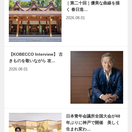
｜第二十回｜優美な曲線を描
FASHION
FASHION
く 春日造…
ORGANIZATI
ORGANIZATI
ON
ON
2026.08.01
HYOGO産を
2024 神戸ガ
世界に発信す
レット・デ・
るPROJECT
ロワ みんな
神戸靴×皮
のガレット博
【KOBECCO Interview】 古
革・神戸洋家
覧会 1月12日
きものを敬いながら 攻…
具×皮革×播
~15日、神…
長田区新湊川
あいまのりすと ～タイム
2026.08.01
州織…
公園でアーバ
リミット1時間の小散歩～
ンファー
Vol.1
ム！！｜
Ujamaa（ウ
ジャマー）菜
ロック・フィールドが オ
The
園
ンラインショップ 期間限
Experience
定の定期便
～未来へ紡ぐ
日本青年会議所全国大会が48
体験を～
年ぶりに神戸で開催 美しく
生まれ変わ…