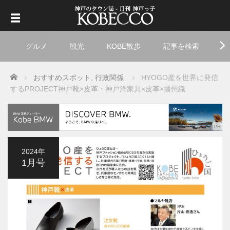
グルメ
観光
KOBE散歩
記事を検索
ト
Home
おすすめスポット
,
行政関係
HYOGO産を世界に発信
するPROJECT
神戸靴×皮革・神戸洋家具×皮革×播州織
2024年
1月号