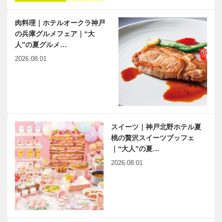
「がん光免疫
療法」その後
肉料理｜ホテルオークラ神戸
の兵庫グルメフェア｜“大
有馬温泉史略 第十四席
Kiss PRESS×KOBECCO
人”の夏グルメ…
（最終回）｜震災から立ち
｜「バレンタインチョコ」
上がり未来へと歩む湯の街
2026.08.01
へぜひ！ …
神戸偉人伝外伝 ～知られ
木のすまいプ
ざる偉業～㉞後編 大岡昇
ロジェクト｜
平
平尾工務店｜
畳編｜Vol.6
スイーツ｜神戸北野ホテル夏
桃の贅沢スイーツブッフェ
｜“大人”の夏…
NEKOBE｜
2026.08.01
vol.52｜ダイ
ニングカフェ
SOCO ポー
トピアホテル