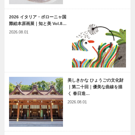
2026 イタリア・ボローニャ国
際絵本原画展｜知と美 Vol.8…
2026.08.01
美しきかな ひょうごの文化財
｜第二十回｜優美な曲線を描
く 春日造…
2026.08.01