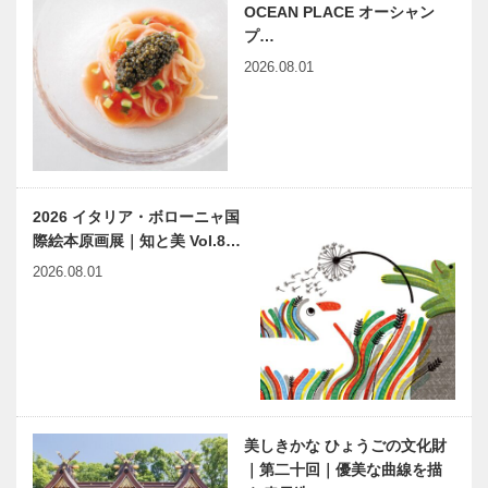
【St.Valentin
【St.Valentin
OCEAN PLACE オーシャン
e】ディジョ
e】輝ロール
プ…
ネ・ラスパイ
｜みかげ山手
2026.08.01
ユ｜
ロール
L’AVENUE…
【St.Valentin
【St.Valentin
e】ザッハト
e】あまおう
ルテ｜ボック
苺とショコラ
サン
のガトー｜ア
2026 イタリア・ボローニャ国
ンテノール
際絵本原画展｜知と美 Vol.8…
【St.Valentin
【St.Valentin
2026.08.01
e】冬紅（ふ
e】ソラカフ
ゆべに） -ハ
ェケーキ｜
ート・ルージ
SOLA CAFE
ュ-｜
HIBIKA…
【St.Valentin
【St.Valentin
e】オペラ｜
e】アプソリ
セセシオン
ュ｜パティス
美しきかな ひょうごの文化財
リー グレゴ
｜第二十回｜優美な曲線を描
リー・コレ神