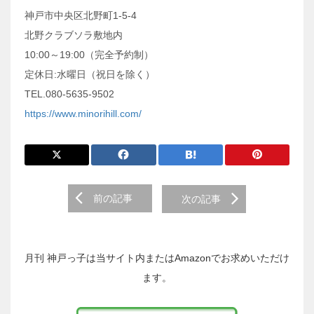
神戸市中央区北野町1-5-4
北野クラブソラ敷地内
10:00～19:00（完全予約制）
定休日:水曜日（祝日を除く）
TEL.080-5635-9502
https://www.minorihill.com/
前
前の記事
次の記事
後
の
投
稿
月刊 神戸っ子は当サイト内またはAmazonでお求めいただけ
へ
ます。
の
リ