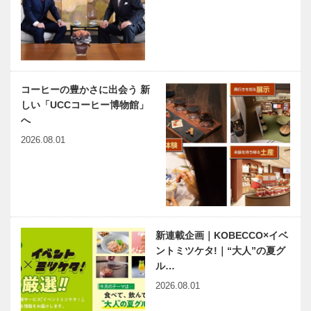
会〟を考える
良がオープン
こと
兵庫県医師会
神大病院の魅
の「みんなの
力はココだ！
医療社会学」
Vol.17 神戸
第139回
大学医学部附
コーヒーの豊かさに出会う 新
属病院 救命
しい「UCCコーヒー博物館」
救急科 宮﨑
女性特有の病
harmony（はーもにぃ）
へ
…
気と向き合
Vol.60 がん共存療法の試
2026.08.01
い、患者さん
み
の人生に寄り
添う
神戸のカクシ
KOBECCOオ
ボタン 第
ススメ 〜
110回 ラン
CINEMA〜
新連載企画｜KOBECCO×イベ
チをテーマに
ントミツケタ!｜“大人”の夏グ
専門学校生が
ル…
グルメ番組を
連載エッセイ
有馬スイート
制作 『…
2026.08.01
／喫茶店の書
Suite −御幸
斎から81
荘花結び−