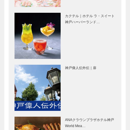
［KOBECCO
Selection］
Selection］
カクテル｜ホテル ラ・スイート
㊎柴田音吉洋
ブティック
神戸ハーバーランド…
服店｜ハンド
セリザワ｜婦
メイド ビス
人服
ポークテーラ
［KOBECCO
ー
Selection］
［KOBECCO
マキシン｜帽
STUDIO
Select…
子専門店
KIICHI｜革小
［KOBECCO
物
神戸偉人伝外伝｜扉
Selection］
［KOBECCO
Selection］
フラウコウベ
アレックス｜
｜ジュエリー
トータル ビ
&アクセサリ
ューティーサ
ー
ロン
［KOBECCO
［KOBECCO
Selecti…
Selection］
ANAクラウンプラザホテル神戸
ゴンチャロフ
水木しげる生
World Mea…
製菓｜洋菓子
誕100周年記