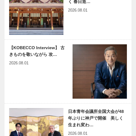
く 春日造…
戸本店
【St.Valentin
【St.Valentin
2026.08.01
e】カンパー
e】テリーヌ
ナ｜カファレ
ショコラ –
ル
アメール -｜
神戸…
【St.Valentin
【St.Valentin
【KOBECCO Interview】 古
e】ネートル
e】キュート
きものを敬いながら 攻…
｜シェラトン
なロール｜ホ
マルシェ
テルオークラ
2026.08.01
神戸 カフェ
レストラ…
【St.Valentin
楽しく学んで
e】イチゴと
健康に！｜
ルビーチョコ
Yakult Bio
のタルト｜六
Kitchenで秋
甲山サイレン
の「腸活クッ
スリゾー…
キン…
日本青年会議所全国大会が48
〝食〟の未来
フェアフィー
年ぶりに神戸で開催 美しく
を考えるとい
ルド・バイ・
生まれ変わ…
うことは、こ
マリオット・
2026.08.01
れからの〝社
兵庫淡路島福