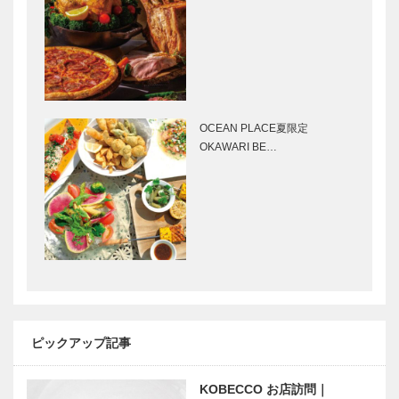
［KOBECCO
念 知られざ
Selection］
る 水木しげ
る｜vol.5
映画をかんが
神戸モダニズ
える ｜
ムの象徴「異
vol.23 ｜ 井
人館」「和洋
OCEAN PLACE夏限定
筒 和幸
館」で神戸の
OKAWARI BE…
〝多様性〟体
験ツアーを体
【St.Valentin
28年熟成ヴ
験！
e】2.14 特
ィンテージ日
集-扉
本酒 「現
外」発売開
始！
【St.Valentin
【St.Valentin
e】ゴールド
e】ショコラ
バー｜
とピスタチオ
ピックアップ記事
FRAN’S
のタルトクピ
CHOCOLAT
ド｜
ES（…
KOBECCO お店訪問｜
PATISSER…