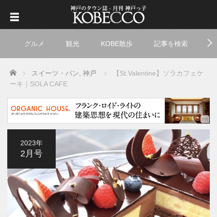
グルメ
観光
KOBE散歩
記事を検索
ト
Home
スイーツ・パン
,
神戸
【St.Valentine】ソラカフェケ
ーキ｜SOLA CAFE
2023年
2月号