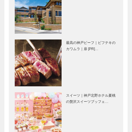
vol.27 林 英
哲…
ベトナムと日
KOBECCO
本 外交関係
お店訪問｜グ
樹立50周
リル一平 西
年 お互いに
宮店
敬意を持っ
最高の神戸ビーフ｜ビフテキの
て、Win-Win
il
神戸御影メゾ
カワムラ｜扉 [PR]…
の関係…
Quadrifoglio
ンデコール｜
（クアドリフ
オートクチュ
ォリオ）｜ビ
ールインテリ
スポークシュ
ア
ーズ
［KOBECCO
トアロードデ
ガゼボ｜イン
［KOBE…
Select…
リカテッセン
テリアショッ
スイーツ｜神戸北野ホテル夏桃
｜デリカ
プ
の贅沢スイーツブッフェ…
［KOBECCO
［KOBECCO
Selection］
Selection］
永田良介商店
マイスター大
｜オーダーメ
学堂｜メガネ
イド家具
［KOBECCO