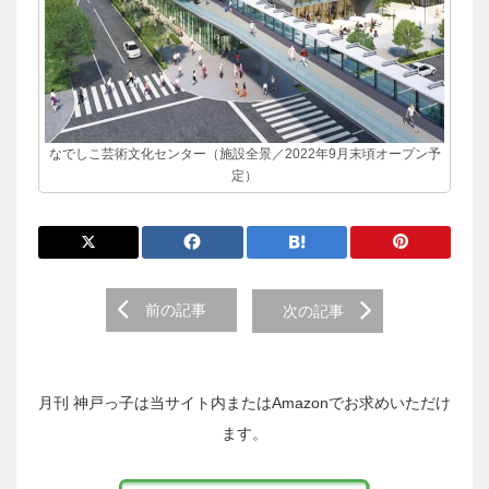
なでしこ芸術文化センター（施設全景／2022年9月末頃オープン予
定）
前
前の記事
次の記事
後
の
投
稿
月刊 神戸っ子は当サイト内またはAmazonでお求めいただけ
へ
ます。
の
リ