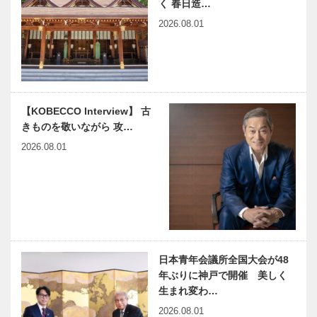
く 春日造…
庫老人ホーム
０歳から１０
元町映画館
介護施…
2026.08.01
０歳までみん
vol.1｜対話
な生き生き暮
からはじま
らせる街に！
る、健全な民
主主義
有馬温泉史
新たな産業
【KOBECCO Interview】 古
略 第一席｜
創出をめざし
きものを敬いながら 攻…
有馬温泉の起
て｜兵庫県知
源とは？神話
事に神戸レザ
2026.08.01
の世界から
ー製の ネー
ムプレートと
神戸偉人伝外伝 ～知られ
木のすまいプ
カード入…
ざる偉業～㉑後編 川西龍
ロジェクト｜
三
平尾工務店｜
木材編｜
Vol.7 加工
日本青年会議所全国大会が48
神戸のカクシ
コロナ禍で苦
年ぶりに神戸で開催 美しく
ボタン 第九
しむ卒業生に
生まれ変わ…
十七回 老舗
思い出づくり
2026.08.01
店舗の新たな
を 流通科学