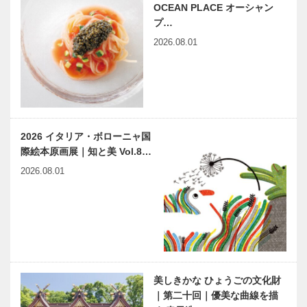
これまでの、
新型コロナウ
み～
OCEAN PLACE オーシャン
これからのワ
イルスに対す
プ…
クチン接種｜
る感染防護｜
2026.08.01
～神戸大学医
～神戸大学医
学部附属病院
学部附属病院
の取り組み～
の取り組み～
新型コロナウ
COVID-19と
イルス感染症
中和抗体｜～
の診療｜～神
神戸大学医学
戸大学医学部
部附属病院の
2026 イタリア・ボローニャ国
附属病院の取
取り組み～
際絵本原画展｜知と美 Vol.8…
り組み～
南京町をぶら
私が愛した名
2026.08.01
り｜曹さんぽ
車たち…
｜10｜12月9
今、自分が乗
日（木）のお
りたい車を選
さんぽテーマ
べる面白いタ
は…
イミング
兵庫県医師会
さらなる地域
の「みんなの
へのお役立ち
医療社会学」
高齢者の住ま
美しきかな ひょうごの文化財
第127回
い選びをサポ
｜第二十回｜優美な曲線を描
ートする｜兵