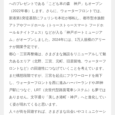
へのプレゼントである「こども本の森 神戸」もオープン
（2022年春）します。さらに、ウォーターフロントでは、
新港第1突堤基部にフェリシモ本社が移転し、都市型水族館
アトアやフードホール（トゥーストゥースマート フードホ
ール＆ナイトフェス）などが入る「神戸ポートミュージア
ム」がオープンしました。2024年には、1万人規模のアリー
ナが開業予定です。
都心・三宮再整備は、さまざまな施設をリニューアルして魅
力あるエリア（北野、三宮、元町、旧居留地、ウォーターフ
ロントなど）の回遊性につなげていくことを考えています。
まだ構想段階ですが、三宮を起点にフラワーロードを南下
し、ウォーターフロントを西に進みハーバーランドやJR神
戸駅につなぐ、LRT（次世代型路面電車システム）も夢では
ありません。文字通り「美しき港町・神戸」へと進化してい
く姿が現れてくると思います。
人々が街を回遊すれば、さまざまな出会いやコミュニケーシ