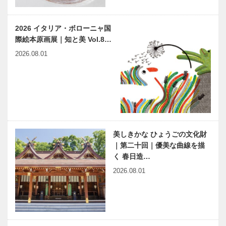
2026 イタリア・ボローニャ国
際絵本原画展｜知と美 Vol.8…
2026.08.01
美しきかな ひょうごの文化財
｜第二十回｜優美な曲線を描
く 春日造…
2026.08.01