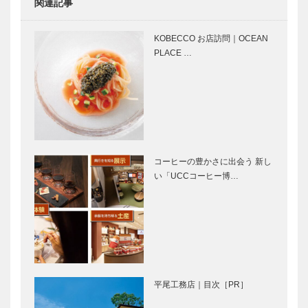
関連記事
ガゼボ｜イン
マイスター大
テリアショッ
学堂｜メガネ
KOBECCO お店訪問｜OCEAN
プ
［KOBECCO
PLACE …
［KOBECCO
Selection イ
Selection イ
ンスタグラ
ンスタグラ
ム］
私の神戸みや
ノースウッズ
ム］…
げ｜兵庫県産
に魅せられて
生炊き いか
Vol. 30
なごくぎ煮｜
兵庫津 樽屋
コーヒーの豊かさに出会う 新し
五兵衛
い「UCCコーヒー博…
神戸で始まっ
⊘ 物語が始
て 神戸で終
まる ⊘THE
る ㉓
STORY
BEGINS –
vol.15 現代
美術…
市長インタビ
人を守り、港
ュー・神戸が
を守り続けた
平尾工務店｜目次［PR］
目指すまちの
「隧（み
姿 海と山が
ち）」「湊川