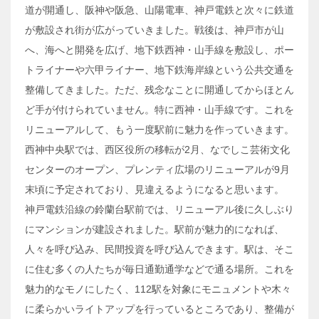
道が開通し、阪神や阪急、山陽電車、神戸電鉄と次々に鉄道
が敷設され街が広がっていきました。戦後は、神戸市が山
へ、海へと開発を広げ、地下鉄西神・山手線を敷設し、ポー
トライナーや六甲ライナー、地下鉄海岸線という公共交通を
整備してきました。ただ、残念なことに開通してからほとん
ど手が付けられていません。特に西神・山手線です。これを
リニューアルして、もう一度駅前に魅力を作っていきます。
西神中央駅では、西区役所の移転が2月、なでしこ芸術文化
センターのオープン、プレンティ広場のリニューアルが9月
末頃に予定されており、見違えるようになると思います。
神戸電鉄沿線の鈴蘭台駅前では、リニューアル後に久しぶり
にマンションが建設されました。駅前が魅力的になれば、
人々を呼び込み、民間投資を呼び込んできます。駅は、そこ
に住む多くの人たちが毎日通勤通学などで通る場所。これを
魅力的なモノにしたく、112駅を対象にモニュメントや木々
に柔らかいライトアップを行っているところであり、整備が