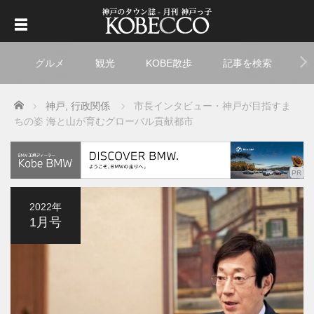
グルメ
観光
KOBE散歩
記事を検索
ト
Home
神戸
,
行政関係
市長インタビュー・神戸が目指すま
ちの姿 海と山が育むグローバル貢献都市
2022年
1月号