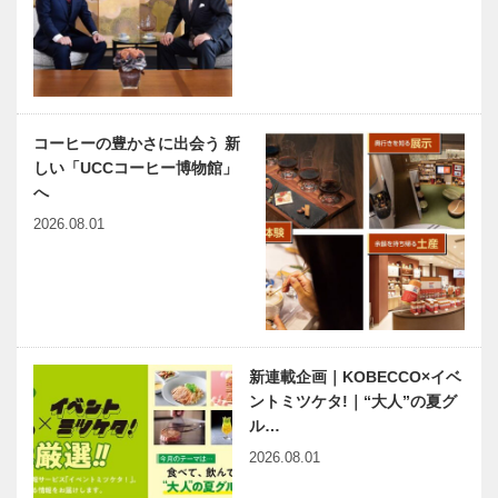
挑戦が始まる
大学の学生が
『Bistoro …
「恋人の聖地
新春インタビ
連載コラム
でのプロ…
ュー｜本流・
「球友再会」
神戸洋服「柴
｜Vol.1
田音吉洋服
コーヒーの豊かさに出会う 新
店」５代目店
しい「UCCコーヒー博物館」
主の三代・柴
harmony（はーもにぃ）
連載エッセイ
へ
田音吉さん…
Vol.47 難病のこどもたち
／喫茶店の書
2026.08.01
の夢を叶える 「Ma…
斎から67
杉山平一氏の
年譜
風さやか、壬
NEKOBE｜
寅の年に勇猛
vol.39 ｜il
果敢な虎の如
Quadrifoglio
新連載企画｜KOBECCO×イベ
く！
（クアドリフ
ントミツケタ!｜“大人”の夏グ
ォリオ）…
ル…
2026.08.01