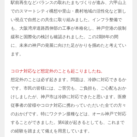
駅前再生などバランスの取れたまちづくりが進み、六甲山上
でのスマートシティ構想や里山・農村地域の活性化など新し
い視点で自然との共生に取り組みました。インフラ整備で
も、大阪湾岸道路西伸部の工事が本格化し、神戸空港の規制
緩和と国際化の検討も確認されました。この2期8年の間
に、未来の神戸の発展に向けた足がかりを掴めたと考えてい
ます。
コロナ対応など想定外のことも起こりましたね。
想定外のことは必ず起きます。問題は、冷静に対応できるか
です。市民の皆様には、ご苦労も、ご負担も、ご心配もおか
けしましたが、神戸市は冷静に対応できたと思います。医療
従事者の皆様やコロナ対応に携わっていただいた全ての方々
のおかげです。特にワクチン接種などは、オール神戸で対応
することができました。第6波が起きるとしても、これまで
の経験を踏まえて備えを用意しています。