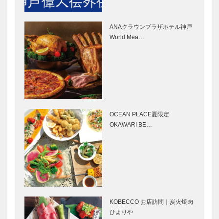
ー
［KOBECCO
［KOBECCO
Selection］
ANAクラウンプラザホテル神戸
Selecti…
トアロードデ
Hair&Face
World Mea…
リカテッセン
Elizabeth｜
｜デリカ
ヘアサロン
［KOBECCO
［KOBECCO
Selection］
S…
マキシン｜帽
神戸御影メゾ
子専門店
ンデコール｜
［KOBECCO
オートクチュ
OCEAN PLACE夏限定
Selection］
ールインテリ
OKAWARI BE…
ア
［KOBECCO
ガゼボ｜イン
ボックサン｜
Select…
テリアショッ
神戸洋藝菓子
プ
［KOBECCO
［KOBECCO
Selection］
Selection］
KOBECCO お店訪問｜炭火焼肉
ブティック
マイスター大
ひよりや
セリザワ｜婦
学堂｜メガネ