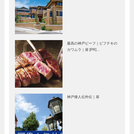
育むグローバ
隧道」で貯蔵
ル貢献都市
サスティナブ
映画をかんが
RENEW 夢を
ルな日本酒…
える ｜
描き挑戦しよ
vol.10 ｜ 井
う 神戸
筒 和幸
JC2022年度
最高の神戸ビーフ｜ビフテキの
ALEX｜トー
北野ガーデン
カワムラ｜扉 [PR]…
タルビューテ
｜フレンチレ
ィーサロン
ストラン
［KOBECCO
［KOBECCO
Selection］
Selection］
㊎柴田音吉洋
il
服店｜ハンド
Quadrifoglio
神戸偉人伝外伝｜扉
メイド ビス
（クアドリフ
ポークテーラ
ォリオ）｜ビ
ー
スポークシュ
［KOBECCO
ーズ
フラウコウベ
永田良介商店
Select…
［KOBE…
｜ジュエリー
｜オーダーメ
&アクセサリ
イド家具