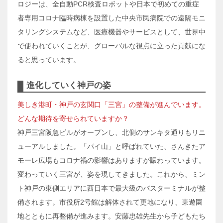
ロジーは、全自動PCR検査ロボットや日本で初めての重症
者専用コロナ臨時病棟を設置した中央市民病院での遠隔モニ
タリングシステムなど、医療機器やサービスとして、世界中
で使われていくことが、グローバルな視点に立った貢献にな
ると思っています。
進化していく神戸の姿
美しき港町・神戸の玄関口「三宮」の整備が進んでいます。
どんな期待を寄せられていますか？
神戸三宮阪急ビルがオープンし、北側のサンキタ通りもリニ
ューアルしました。「パイ山」と呼ばれていた、さんきたア
モーレ広場もコロナ禍の影響はありますが賑わっています。
変わっていく三宮が、姿を現してきました。これから、ミン
ト神戸の東側エリアに西日本で最大級のバスターミナルが整
備されます。市役所2号館は解体されて更地になり、東遊園
地とともに再整備が進みます。安藤忠雄先生から子どもたち