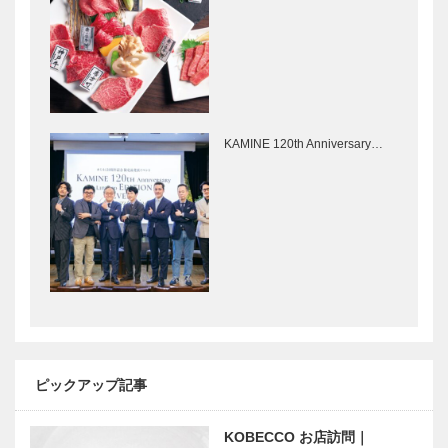
人服
［KOBECCO
［KOBECCO
Selection］
Selection］
STUDIO
ゴンチャロフ
KIICHI｜革小
製菓｜洋菓子
物
［KOBECCO
KAMINE 120th Anniversary…
［KOBECCO
Selection］
Selection］
「こども本の
【特集】2022年 新型コロ
森 神戸」へ
ナウイルスをどう考えるか
ようこそ
～神戸大学医学部附属病院
10
の…
地域医療にお
コロナ病床に
ける「最後の
ついて｜～神
砦」として｜
戸大学医学部
ピックアップ記事
特集～神戸大
附属病院の取
学医学部附属
り組み～
病院の取り組
KOBECCO お店訪問｜