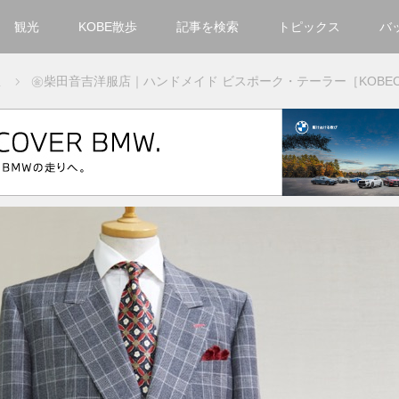
観光
KOBE散歩
記事を検索
トピックス
バ
カテゴリ一覧
服
㊎柴田音吉洋服店｜ハンドメイド ビスポーク・テーラー［KOBECCO S
KOBECCO Selection
グルメ
お洒落・ファッション
楽しむ
観光
文化・芸術・音楽
住環境
街
人