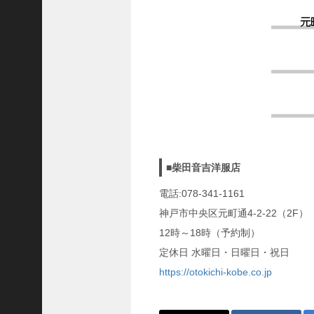
隆
昌
＜
一
般
社
団
法
人
神
■柴田音吉洋服店
戸
電話:078-341-1161
青
神戸市中央区元町通4-2-22（2F）
年
会
12時～18時（予約制）
議
定休日 水曜日・日曜日・祝日
所
https://otokichi-kobe.co.jp
第
6