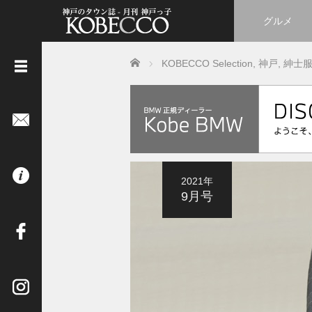
グルメ
Home
KOBECCO Selection
,
神戸
,
紳士
《
立
ち
読
み
は
2021年
コ
9月号
チ
ラ
》
イ
ン
タ