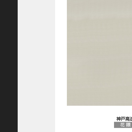
C
ジ
ャ
パ
ン
株
式
会
社
代
表
取
締
役
会
長
＞
松
井