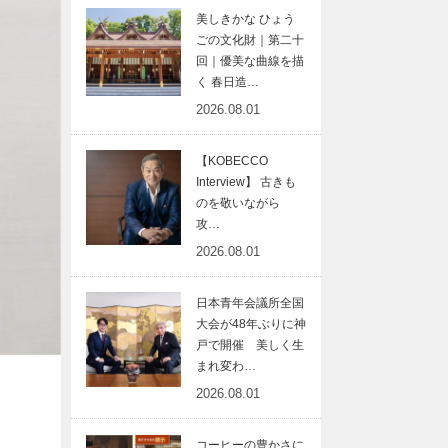
美しきかな ひょう
ごの文化財｜第二十
回｜優美な曲線を描
く 春日造…
2026.08.01
【KOBECCO
Interview】 古きも
のを敬いながら
攻…
2026.08.01
日本青年会議所全国
大会が48年ぶりに神
戸で開催 美しく生
まれ変わ…
2026.08.01
コーヒーの豊かさに