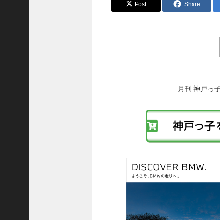
8
Post
Share
代
理
事
前
長
後
＞
の
投
稿
月刊 神戸っ
へ
ホーム
の
リ
トピックス
ン
KOBE散歩
ク
記事を検索
バックナンバー
編集部ブログ
「神戸っ子」会員企業