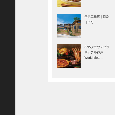
わたせせいぞうイ
ンタビュー
平尾工務店｜目次
［PR］
北野ガーデン｜フ
レンチレストラン
ANAクラウンプラ
［KOBECCO
ザホテル神戸
Selection］
World Mea…
マキシン｜帽子専
門店［KOBECCO
Selection］
御菓子司 常盤堂｜
和菓子
［KOBECCO