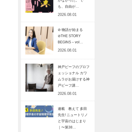
がなかった。 で
も、自由が…
2026.08.01
⊘ 物語が始まる
⊘THE STORY
BEGINS – vol…
2026.08.01
神戸ビーフのプロフ
ェッショナル カワ
ムラがお届けする神
戸ビーフ講…
2026.08.01
連載 教えて 多田
先生! ニュートリノ
と宇宙のはじまり
｜〜第38…