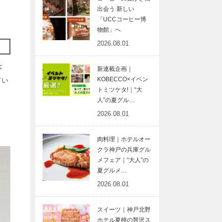
出会う 新しい
「UCCコーヒー博
物館」へ
2026.08.01
よ
新連載企画｜
KOBECCO×イベン
てい
トミツケタ!｜“大
人”の夏グル…
2026.08.01
肉料理｜ホテルオー
クラ神戸の兵庫グル
メフェア｜“大人”の
夏グルメ…
2026.08.01
スイーツ｜神戸北野
ホテル夏桃の贅沢ス