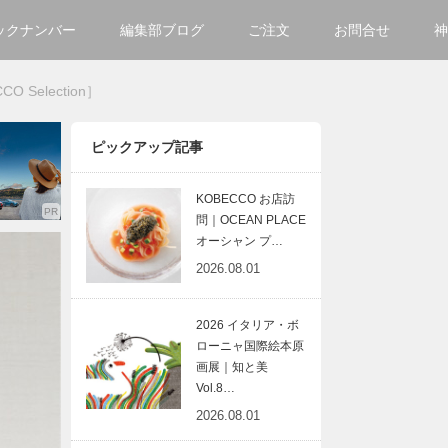
ックナンバー
編集部ブログ
ご注文
お問合せ
神
ご購入方法について
会社
election］
掲載・広告について
サイ
ピックアップ記事
KOBECCO お店訪
問｜OCEAN PLACE
オーシャン プ…
2026.08.01
2026 イタリア・ボ
ローニャ国際絵本原
画展｜知と美
Vol.8…
2026.08.01