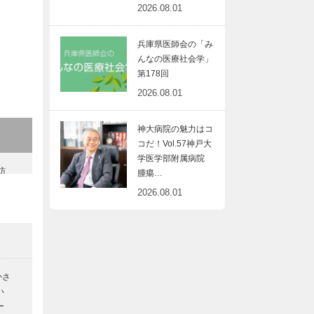
2026.08.01
兵庫県医師会の「み
んなの医療社会学」
第178回
2026.08.01
神大病院の魅力はコ
コだ！Vol.57神戸大
学医学部附属病院
訪
腫瘍…
2026.08.01
神
かさ
い
ー