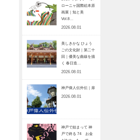
ローニャ国際絵本原
画展｜知と美
Vol.8…
2026.08.01
美しきかな ひょう
ごの文化財｜第二十
回｜優美な曲線を描
く 春日造…
2026.08.01
神戸偉人伝外伝｜扉
2026.08.01
神戸で始まって 神
戸で終る 74 お金