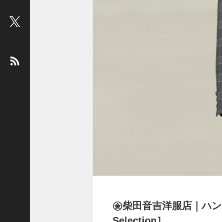
ビ
ュ
ー
：
松
平
健
＜
俳
優
＞
堤
未
果
＜
国
際
㊎柴田音吉洋服店｜ハン
ジ
Selection］