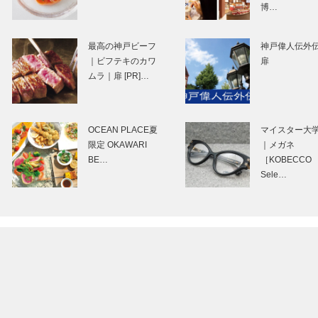
博…
『007／ノー・タ
神戸ポートミュ
イム・トゥ・ダ
ジアム｜10月29
最高の神戸ビーフ
神戸偉人伝外
イ』
にオープン
｜ビフテキのカワ
扉
ムラ｜扉 [PR]…
ゴンチャロフ製菓
フラウコウベ｜
｜洋菓子
ュエリー&アク
OCEAN PLACE夏
マイスター大
［KOBECCO
サリー
限定 OKAWARI
｜メガネ
Selection］
［KOBECCO
BE…
［KOBECCO
Selecti…
Sele…
Hair&Face
神戸御影メゾン
Elizabeth｜ヘアサ
コール｜オート
ロン［KOBECCO
チュールインテ
S…
ア［KOBECCO
Select…
ボックサン｜神戸
ガゼボ｜インテ
洋藝菓子
アショップ
［KOBECCO
［KOBECCO