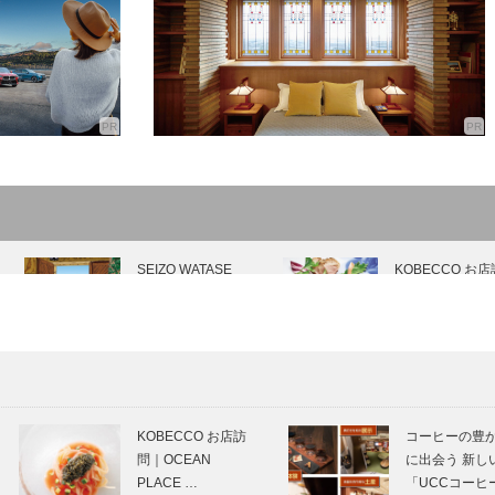
SEIZO WATASE
KOBECCO お店
The Art Story Vol.9
問｜STEAK
AOYAMA
KOBEパンさんぽ
神戸で始まって 
｜Vol.32 カフェレ
戸で終る ⑲
KOBECCO お店訪
コーヒーの豊
ストラン「カメリ
問｜OCEAN
に出会う 新し
ア」
PLACE …
「UCCコーヒ