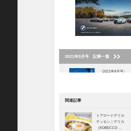
ご注文フォーム
ご購入方法について
掲載・広告について
ご意見・お問い合わせ
「神戸っ子」とは
2021年9月号 記事一覧
会社概要
サイトポリシー
〈2021年9月号〉
個人情報の取扱いについて
特定商取引法に基づく表記
関連記事
Facebook
私の神戸みやげ｜
Instagram
芦屋BOTTEGA
トアロードデリカ
BLUE｜芦屋チー
テッセン｜デリカ
ズケーキアモーレ
［KOBECCO …