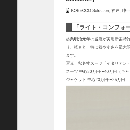
ャ
ー
KOBECCO Selection
,
神戸
,
紳士
ナ
リ
「ライト・コンフォ
ス
ト
起業明治元年の当店が実用新案特許
＞
り、軽さと、特に着やすさを最大
ます。
＜
写真：秋冬物スーツ「イタリアン
対
談
スーツ 中心30万円〜40万円（キ
＞
ジャケット 中心20万円〜25万円
上
島
達
司
＜
U
C