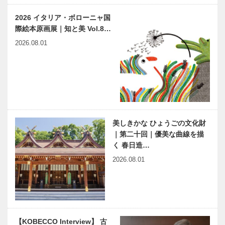
カタチのお店
ルでちょっと
2026 イタリア・ボローニャ国
「割烹 波
ひと息 「う
際絵本原画展｜知と美 Vol.8…
勢」
め皇蘭」…
神戸偉人伝外伝 ～知られ
木のすまいプ
2026.08.01
ざる偉業～⑰島田叡前編
ロジェクト｜
平尾工務店｜
木材編｜
Vol.3 植林
人生100年時
兵庫県医師会
代の新たなモ
の「みんなの
ビリティカン
医療社会学」
美しきかな ひょうごの文化財
パニーをめざ
第123回
｜第二十回｜優美な曲線を描
して｜神戸マ
く 春日造…
ツダ
神大病院の魅
harmony（はーもにぃ）
2026.08.01
力はココだ！
Vol.43 立花隆さんの2冊の
Vol.2形成外
本から
科分野足病医
学部門 辻 依
子先生に聞き
神戸のカクシ
双翼の日の丸
ま…
【KOBECCO Interview】 古