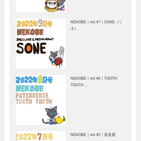
ーズ
トアロードデ
㊎柴田音吉洋
［KOBE…
リカテッセン
服店｜ハンド
｜デリカ
メイド ビス
NEKOBE｜vol.47｜SONE（ソ
［KOBECCO
ポーク・テー
ネ）
Selection］
ラー
［KOBECCO
STUDIO
ALEX｜トー
Selec…
KIICHI｜革小
タルビューテ
物
ィーサロン
［KOBECCO
［KOBECCO
Selection］
Selection］
NEKOBE｜vol.46｜TOOTH
マイスター大
ブティック
TOOTH…
学堂｜メガネ
セリザワ｜婦
［KOBECCO
人服
Selection］
［KOBECCO
Selection］
GLION
ノースウッズ
MUSEUM 名
に魅せられて
車との出会い
Vol. 26
NEKOBE｜vol.45｜花見屋
vol.17