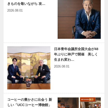
ボタン 第九
エンジニア｜
きものを敬いながら 攻…
十三回 キャ
KOBECCO
ンパスに潜入
おすすめの一
2026.08.01
取材!! 個性
冊
豊かな業界人
連載エッセイ
NEKOBE｜
を育成…
／喫茶店の書
vol.34 ｜健民
斎から64
ダイニング・
百四歳の人
YUNYUN
日本青年会議所全国大会が48
NEKOBE｜
年ぶりに神戸で開催 美しく
vol.33 ｜フラ
生まれ変わ…
ウコウベ
2026.08.01
コーヒーの豊かさに出会う 新
しい「UCCコーヒー博物館」