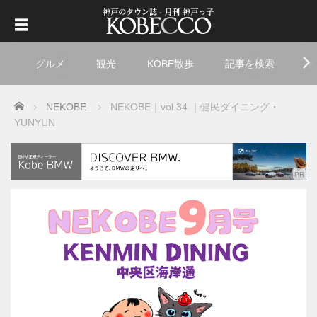
グルメ
観光
KOBE散歩
記事を検索
ト
Home
NEKOBE
NEKOBE｜vol.34 ｜健民ダイニング・
YUNYUN