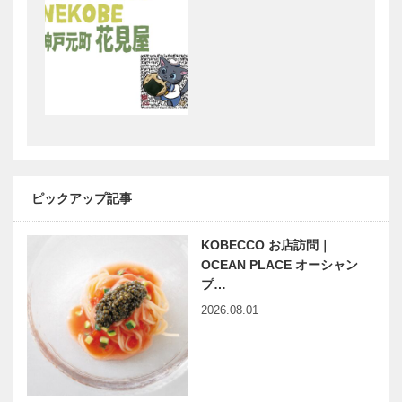
映画をかんが
「こども本の
える｜vol.06
森 神戸」へ
｜井筒 和幸
ようこそ
06
南京町をぶら
思い立った
り｜曹さんぽ
ら、すぐゴル
｜07｜8月11
フ！｜ろっこ
ピックアップ記事
日のおさんぽ
くパブリック
テーマは…
のライフスタ
KOBECCO お店訪問｜
イルに合わせ
神戸青年会議
KOBECCO
た 新しい…
OCEAN PLACE オーシャン
所 社会に貢
New Open！
プ…
献する心地よ
情報｜オープ
2026.08.01
さを、心の中
ンテラスのレ
に浸透させる
ストラン・カ
VOL.7
フェ「O…
KOBECCO
KOBECCO
New Open！
New Open！
情報｜新しい
情報｜中華バ