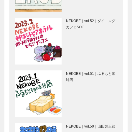
カフェレスト
る ⑲
ラン「カメリ
ア」
NEKOBE｜vol.52｜ダイニング
カフェSOC…
わたせせいぞ
『007／ノ
うインタビュ
ー・タイム・
ー
トゥ・ダイ』
神戸ポートミ
北野ガーデン
ュージアム｜
｜フレンチレ
NEKOBE｜vol.51｜ふるもと珈
10月29日に
ストラン
琲店
オープン
［KOBECCO
Selection］
ゴンチャロフ
フラウコウベ
製菓｜洋菓子
｜ジュエリー
［KOBECCO
&アクセサリ
Selection］
ー
［KOBECCO
NEKOBE｜vol.50｜山田製玉部
Selecti…