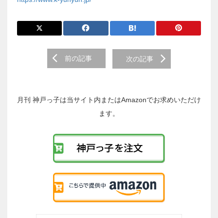
前
前の記事
次の記事
後
の
投
稿
月刊 神戸っ子は当サイト内またはAmazonでお求めいただけ
へ
ます。
の
リ
ン
ク