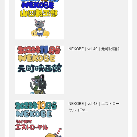
マキシン｜帽
Hair&Face
子専門店
Elizabeth｜
［KOBECCO
ヘアサロン
Selection］
［KOBECCO
S…
神戸御影メゾ
御菓子司 常
ンデコール｜
盤堂｜和菓子
NEKOBE｜vol.49｜元町映画館
オートクチュ
［KOBECCO
ールインテリ
Selection］
ア
［KOBECCO
ボックサン｜
ガゼボ｜イン
Select…
神戸洋藝菓子
テリアショッ
［KOBECCO
プ
Selection］
［KOBECCO
Selection］
NEKOBE｜vol.48｜エストロー
il
永田良介商店
ヤル（Est…
Quadrifoglio
｜オーダーメ
（クアドリフ
イド家具
ォリオ）｜ビ
［KOBECCO
スポークシュ
Selection］