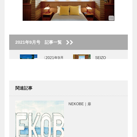
2021年9月号 記事一覧
〈2021年9月
SEIZO
号〉
WATASE The
Art Story
Vol.9
関連記事
KOBECCO
私の神戸みや
お店訪問｜
げ｜芦屋
NEKOBE｜扉
STEAK
BOTTEGA
AOYAMA
BLUE｜芦屋
チーズケーキ
アモーレ
KOBEパンさ
神戸で始まっ
んぽ｜Vol.32
て 神戸で終