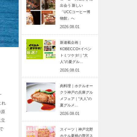
出会う 新しい
「UCCコーヒー博
物館」へ
2026.08.01
新連載企画｜
KOBECCO×イベン
トミツケタ!｜“大
人”の夏グル…
2026.08.01
肉料理｜ホテルオー
クラ神戸の兵庫グル
一
メフェア｜“大人”の
よれ
夏グルメ…
海原
2026.08.01
上立
で
スイーツ｜神戸北野
ホテル夏桃の贅沢ス