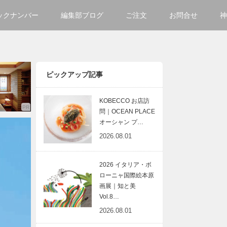
ックナンバー
編集部ブログ
ご注文
お問合せ
神
ご購入方法について
会社
掲載・広告について
サイ
ピックアップ記事
KOBECCO お店訪
問｜OCEAN PLACE
オーシャン プ…
2026.08.01
2026 イタリア・ボ
ローニャ国際絵本原
画展｜知と美
Vol.8…
2026.08.01