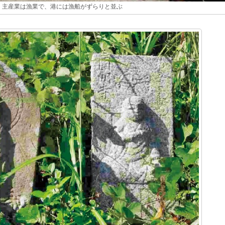
主産業は漁業で、港には漁船がずらりと並ぶ