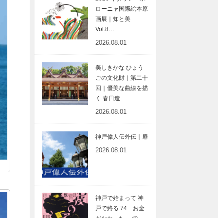
ローニャ国際絵本原
画展｜知と美
Vol.8…
2026.08.01
美しきかな ひょう
ごの文化財｜第二十
回｜優美な曲線を描
く 春日造…
2026.08.01
神戸偉人伝外伝｜扉
2026.08.01
神戸で始まって 神
戸で終る 74 お金