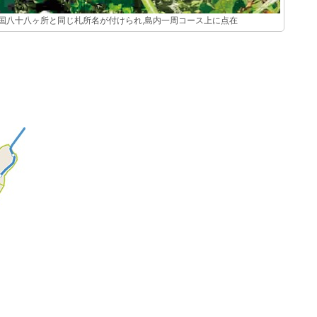
国八十八ヶ所と同じ札所名が付けられ,島内一周コース上に点在