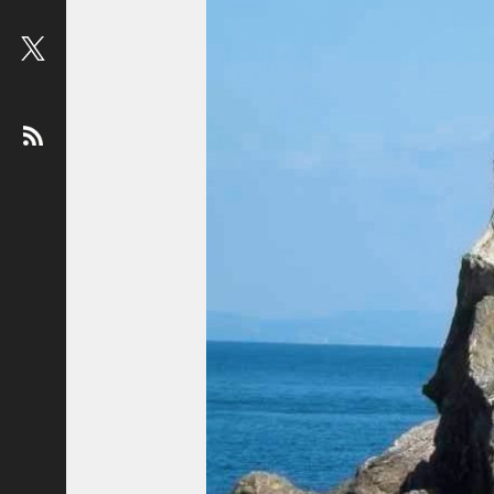
ビ
ュ
ー
：
松
平
健
＜
俳
優
＞
堤
未
果
＜
国
際
ジ