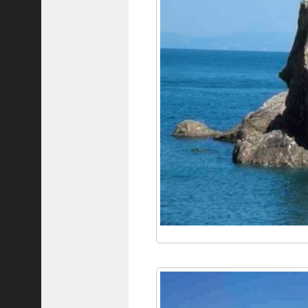
隆
昌
＜
一
般
社
団
法
人
神
戸
青
年
会
議
所
第
6