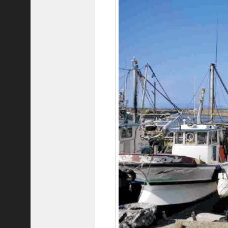
8
代
理
事
長
＞
ホーム
トピックス
KOBE散歩
記事を検索
バックナンバー
編集部ブログ
「神戸っ子」会員企業