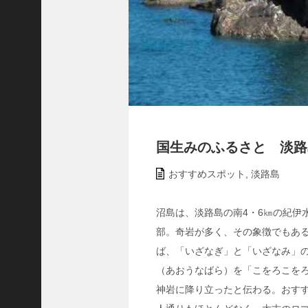
ャ
ー
ナ
リ
ス
ト
＞
＜
国生みのふるさと 淡路
対
談
おすすめスポット
,
淡路島
＞
上
沼島は、淡路島の南4・6㎞の紀伊
島
部。奇岩が多く、その象徴でもある
達
司
ば、「いざなぎ」と「いざなみ」
＜
（あおうなばら）を「こをろこを
U
神岩に降り立ったと伝わる。おす
C