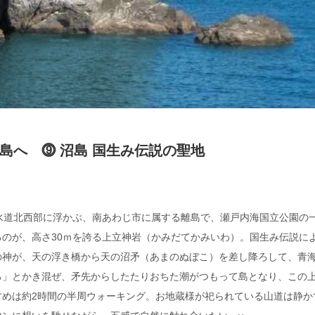
島へ ⓽ 沼島 国生み伝説の聖地
水道北西部に浮かぶ、南あわじ市に属する離島で、瀬戸内海国立公園の
のが、高さ30ｍを誇る上立神岩（かみだてかみいわ）。国生み伝説に
の神が、天の浮き橋から天の沼矛（あまのぬぼこ）を差し降ろして、青
ろ」とかき混ぜ、矛先からしたたりおちた潮がつもって島となり、この
すめは約2時間の半周ウォーキング。お地蔵様が祀られている山道は静か