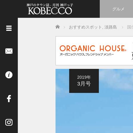
グルメ
Home
おすすめスポット
,
淡路島
国
《
立
ち
読
み
は
2019年
コ
3月号
チ
ラ
》
イ
ン
タ