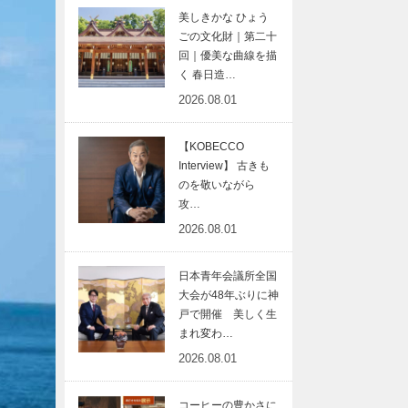
美しきかな ひょう
ごの文化財｜第二十
回｜優美な曲線を描
く 春日造…
2026.08.01
【KOBECCO
Interview】 古きも
のを敬いながら
攻…
2026.08.01
日本青年会議所全国
大会が48年ぶりに神
戸で開催 美しく生
まれ変わ…
2026.08.01
コーヒーの豊かさに