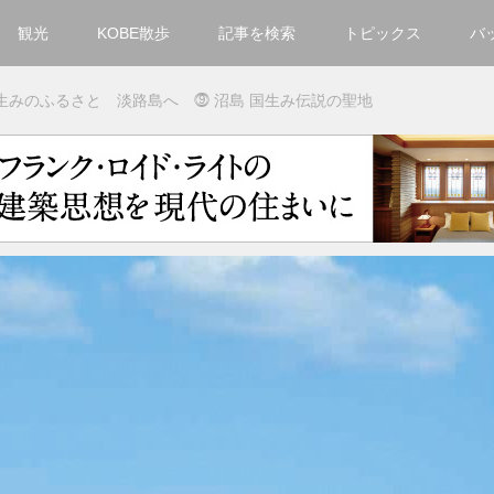
観光
KOBE散歩
記事を検索
トピックス
バ
カテゴリ一覧
生みのふるさと 淡路島へ ⓽ 沼島 国生み伝説の聖地
KOBECCO Selection
グルメ
お洒落・ファッション
楽しむ
観光
文化・芸術・音楽
住環境
街
人