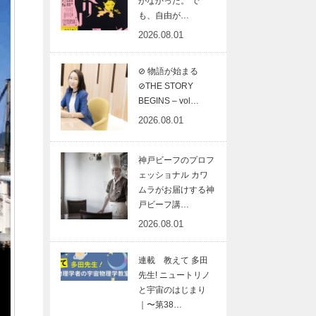
がなかった。 で
も、自由が…
2026.08.01
⊘ 物語が始まる
⊘THE STORY
BEGINS – vol…
2026.08.01
神戸ビーフのプロフ
ェッショナル カワ
ムラがお届けする神
戸ビーフ講…
2026.08.01
連載 教えて 多田
先生! ニュートリノ
と宇宙のはじまり
｜〜第38…