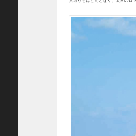
人通りもほとんどなく、太古のロ
C
ジ
ャ
パ
ン
株
式
会
社
代
表
取
締
役
会
長
＞
松
井