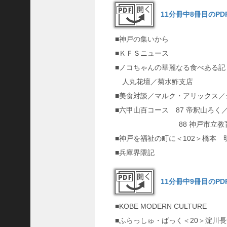
ご注文フォーム
11分冊中8冊目のP
ご購入方法について
■神戸の集いから
掲載・広告について
■ＫＦＳニュース
ご意見・お問い合わせ
■ノコちゃんの華麗なる食べある記
人丸花壇／菊水鮓支店
「神戸っ子」とは
■美食対談／マルク・アリックス／
会社概要
■六甲山百コース 87 帝釈山ろく
サイトポリシー
88 神戸市立教育植
■神戸を福祉の町に＜102＞橋本 
個人情報の取扱いについて
■兵庫界隈記
特定商取引法に基づく表記
Facebook
11分冊中9冊目のP
Instagram
■KOBE MODERN CULTURE
■ふらっしゅ・ばっく＜20＞淀川長