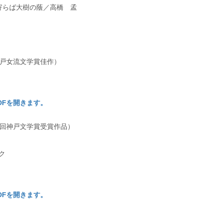
寄らば大樹の蔭／高橋 孟
神戸女流文学賞佳作）
PDFを開きます。
6回神戸文学賞受賞作品）
ク
PDFを開きます。