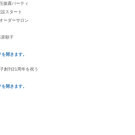
任披露パーティ
スタート
オーダーサロン
＞篠原順子
DFを開きます。
子創刊21周年を祝う
DFを開きます。