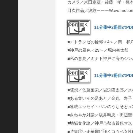
カメラ／米田定蔵・後藤 孝・橋
C
ジ
目次作品／波紋ーーーWave moti
ャ
パ
11分冊中2冊目のP
ン
株
■エトランゼの輪郭＜4＞／南 和
式
■神戸の風色＜29＞／堀内初太郎
会
■私の意見／ミナト神戸に海のシン
社
代
表
11分冊中3冊目のP
取
締
■随想／佐藤梨栄／岩渕隆太郎／水
役
■ある集いその足あと／金丸 寿子
会
■連載エッセイ・ペンのうちそと＜
長
■さわやか対談／坂井時忠・田辺聖
＞
■地域文化論／神戸市都市景観マス
松
井
■特集①いま華麗に翔くコウベ女性