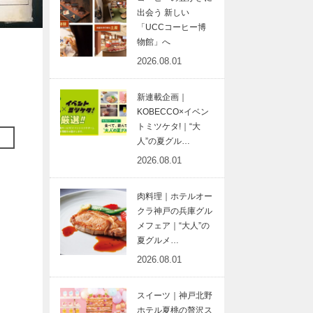
出会う 新しい
「UCCコーヒー博
物館」へ
2026.08.01
新連載企画｜
KOBECCO×イベン
トミツケタ!｜“大
人”の夏グル…
2026.08.01
肉料理｜ホテルオー
クラ神戸の兵庫グル
メフェア｜“大人”の
夏グルメ…
2026.08.01
スイーツ｜神戸北野
ホテル夏桃の贅沢ス