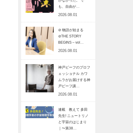
がなかった。 で
も、自由が…
2026.08.01
⊘ 物語が始まる
⊘THE STORY
BEGINS – vol…
2026.08.01
神戸ビーフのプロフ
ェッショナル カワ
ムラがお届けする神
戸ビーフ講…
2026.08.01
連載 教えて 多田
先生! ニュートリノ
と宇宙のはじまり
｜〜第38…