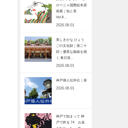
ローニャ国際絵本原
画展｜知と美
Vol.8…
2026.08.01
美しきかな ひょう
ごの文化財｜第二十
回｜優美な曲線を描
く 春日造…
2026.08.01
神戸偉人伝外伝｜扉
2026.08.01
神戸で始まって 神
戸で終る 74 お金