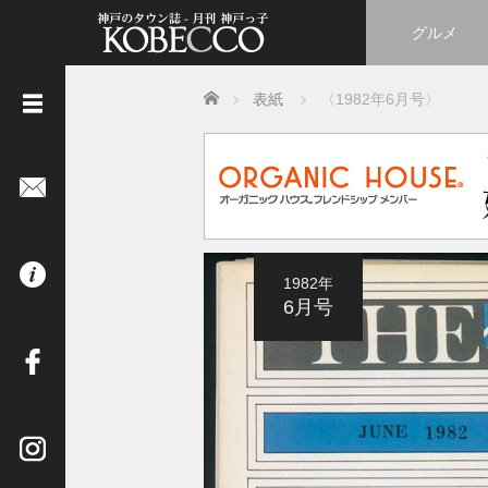
グルメ
Home
表紙
〈1982年6月号〉
《
立
ち
読
み
は
1982年
コ
6月号
チ
ラ
》
イ
ン
タ