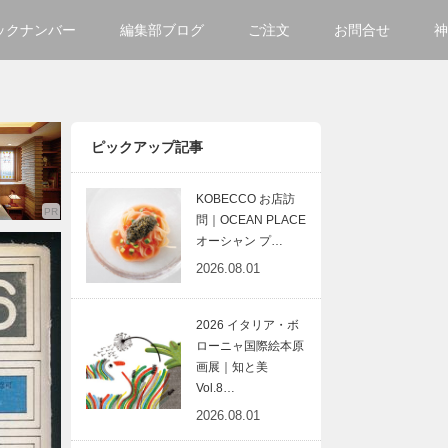
ックナンバー
編集部ブログ
ご注文
お問合せ
神
ご購入方法について
会社
掲載・広告について
サイ
ピックアップ記事
KOBECCO お店訪
問｜OCEAN PLACE
オーシャン プ…
2026.08.01
2026 イタリア・ボ
ローニャ国際絵本原
画展｜知と美
Vol.8…
2026.08.01