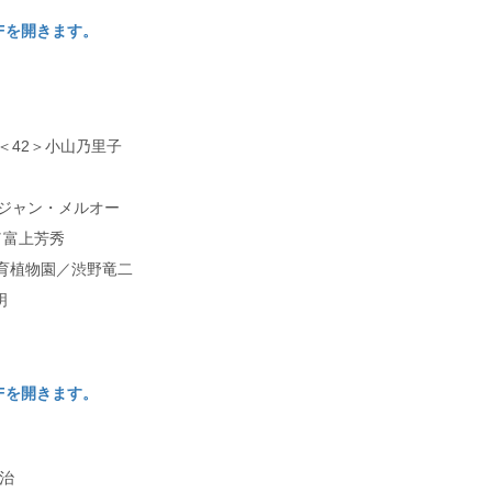
DFを開きます。
＜42＞小山乃里子
ジャン・メルオー
／富上芳秀
物園／渋野竜二
明
DFを開きます。
治