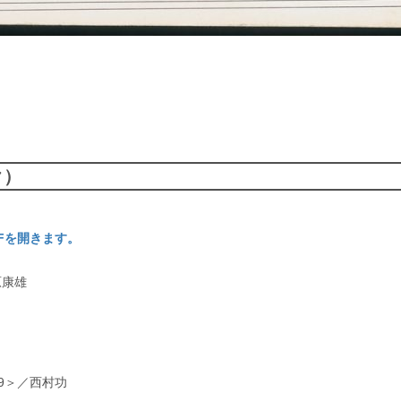
ク）
DFを開きます。
原康雄
9＞／西村功