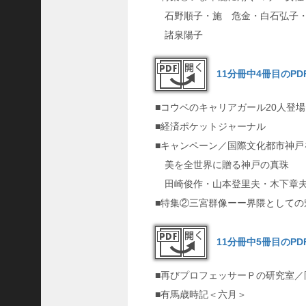
隆
石野順子・施 危金・白石弘子・
昌
諸泉陽子
＜
一
11分冊中4冊目のP
般
社
■コウベのキャリアガール20人登場
団
■経済ポケットジャーナル
法
人
■キャンペーン／国際文化都市神戸
神
美を全世界に贈る神戸の真珠
戸
田崎俊作・山本登里夫・木下章夫
青
■特集②三宮群像ーー界隈としての
年
会
11分冊中5冊目のP
議
所
第
■再びプロフェッサーＰの研究室／
6
■有馬歳時記＜六月＞