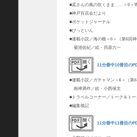
■孟さんの風の吹くまま……＜6＞
■神戸百店会だより
■ポケットジャーナル
■ぴっといん
■連載小説／海の柩＜6＞（第6回
菊池佐紀／絵・貝原六一
11分冊中10冊目の
■連載小説／ガチャマン＜6＞（第
南禅満作／絵・小西保文
■トラベルコーナー／トーク＆トー
■編集後記
11分冊中11冊目の