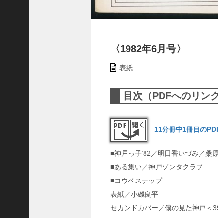
ャ
ー
ナ
リ
〈1982年6月号〉
ス
ト
表紙
＞
目次（PDFへのリン
＜
対
談
11分冊中1冊目のP
＞
上
島
■神戸っ子’82／明日香いづみ／桑
達
■ある集い／神戸ゾンタクラブ
司
■コウベスナップ
＜
表紙／小磯良平
U
セカンドカバー／僕の見た神戸＜3
C