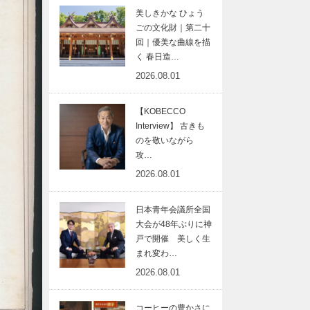
美しきかな ひょう
ごの文化財｜第二十
回｜優美な曲線を描
く 春日造…
2026.08.01
【KOBECCO
Interview】 古きも
のを敬いながら
攻…
2026.08.01
日本青年会議所全国
大会が48年ぶりに神
戸で開催 美しく生
まれ変わ…
2026.08.01
コーヒーの豊かさに