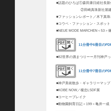
8
■話題のひろば①森田康日経社長新
代
②田崎真珠新社屋建設
理
■ファッションレポート／木下真珠
事
■コウベ・ファッション・スポット
長
＞
■NEUE MODE MARCHEN＜53
11分冊中6冊目のP
ホーム
■82世界の酒まつりーー月刊神戸っ
トピックス
11分冊中7冊目のP
KOBE散歩
記事を検索
■神戸美術散歩・ギャラリーマップ
■KOBE NOW／榎忠LSDF展
バックナンバー
■コーヒーブレイク
編集部ブログ
■動物園飼育日記＜199＞亀井一成
「神戸っ子」会員企業