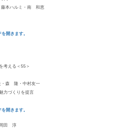
藤本ハルミ・南 和恵
DFを開きます。
を考える＜55＞
・森 隆・中村友一
魅力づくりを提言
DFを開きます。
岡田 淳