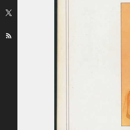
ビ
ュ
ー
：
松
平
健
＜
俳
優
＞
堤
未
果
＜
国
際
ジ