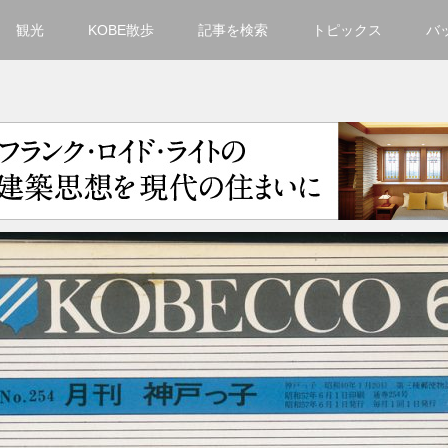
観光
KOBE散歩
記事を検索
トピックス
バ
カテゴリ一覧
KOBECCO Selection
グルメ
お洒落・ファッション
楽しむ
観光
文化・芸術・音楽
住環境
街
人