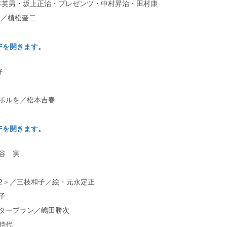
本英男・坂上正治・プレゼンツ・中村昇治・田村康
on／植松奎二
DFを開きます。
好
ボルを／松本吉春
DFを開きます。
谷 実
2＞／三枝和子／絵・元永定正
子
タープラン／嶋田勝次
時代