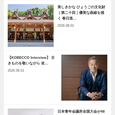
触媒のうた
耳より
美しきかな ひょうごの文化財
56
KOBE 六甲
｜第二十回｜優美な曲線を描
山にふさわし
く 春日造…
いカレーと
2026.08.01
は？ 六甲・
摩耶活性化プ
NEWS 『足
ロジェクト
湯の気になる
つぶやき ボ
ランティアと
専門職の連携
【KOBECCO Interview】 古
のためのガイ
きものを敬いながら 攻…
ドブッ…
2026.08.01
日本青年会議所全国大会が48