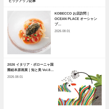
ピックアップ記事
毯」大展示販
の「みんなの
売会10月18
医療社会学」
KOBECCO お店訪問｜
日（日）まで
第五十四回
好評開催中！
OCEAN PLACE オーシャン
プ…
文化の融合
神戸のカクシ
2026.08.01
が、独自の邸
ボタン 第二
宅文化を生ん
十二回
だ 『芦屋の
和洋館よとわ
に』
Report
草葉達也の神
KOBE 「阪
戸物語
2026 イタリア・ボローニャ国
神・淡路大震
際絵本原画展｜知と美 Vol.8…
災20年・語
り継ぐこと／
2026.08.01
リレートー
神戸鉄人伝（こうべくろが
第二十回 兵
ク」…
ねびとでん） 第70回
庫ゆかりの伝
説浮世絵