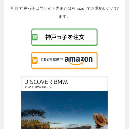
投
稿
月刊 神戸っ子は当サイト内またはAmazonでお求めいただけ
へ
ます。
の
リ
ン
ク