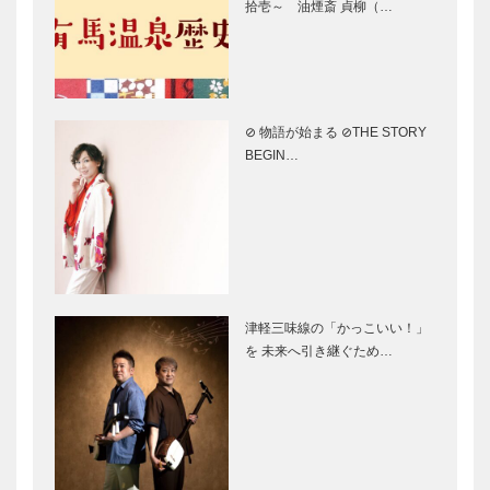
拾壱～ 油煙斎 貞柳（…
うげつさんそ
ろうかん)
う)
有馬温泉特
有馬温泉特
集 銀水荘
集 陶湶 御
兆楽
所坊
⊘ 物語が始まる ⊘THE STORY
BEGIN…
有馬温泉特
有馬温泉特
集 ねぎや陵
集 角の坊
楓閣
有馬温泉特
有馬温泉特
津軽三味線の「かっこいい！」
集 竹取亭円
集 「金」
を 未来へ引き継ぐため…
山
「銀」二つの
名湯
有馬温泉特集
バイパス「有
〈日本最古の
馬住吉線」９