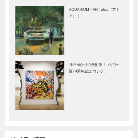
湯・有馬〉
月18日に開
四 有馬は日
通！
AQUARIUM × ART átoa（アト
本一古い温泉
ア）｜…
有馬温泉と
企業経営をデ
USJ(ユニバ
ザインする
ーサル・スタ
② 関西のお
ジオ・ジャパ
茶の間のお供
ン®)を結ぶ
「鶯ボール」
高速バス 運
の伝統と挑戦
国際ロータリ
連載コラム
神戸ゆかりの美術館「ゴジラ生
行開始…
ー第2680地
「第二のプレ
誕70周年記念 ゴジラ…
区 神戸西ロ
イボール」
ータリークラ
Vol.8
ブ 心の「四
季節」便り
フェリーさん
関西の働く女
ふらわあで行
性を応援し続
く 佐伯 延
けて10年
岡 東九州伊
ACCJ関西ウ
勢えび海道
ォーカソン
「ギャッベ絨
兵庫県医師会