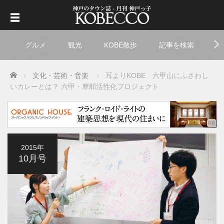
グルメ
観光
KOBE散歩
記事を検索
ト
Home
文化・芸術・音楽
耳よりKOBE 六甲山にふさわし
いカレーとは？ 六甲・摩耶活性化プロジェクト
2015年
10月号