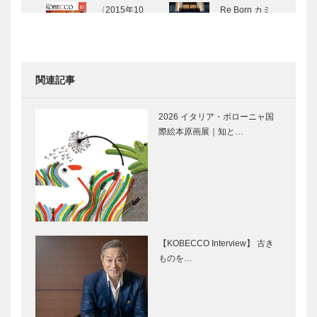
〈2015年10
Re Born カミ
月号〉
ネ 元町店が
新しく生まれ
変わりました
関連記事
神戸の粋な
自分たちの心
店 吟仕込み
の風景を子ど
2026 イタリア・ボローニャ国
味処 はいか
もたちに受け
際絵本原画展｜知と…
ら
継いでいく
まるごと 有
まるごと 有
馬温泉 -扉-
馬温泉 1
【KOBECCO Interview】 古き
ものを…
まるごと 有
まるごと 有
馬温泉 2
馬温泉 3