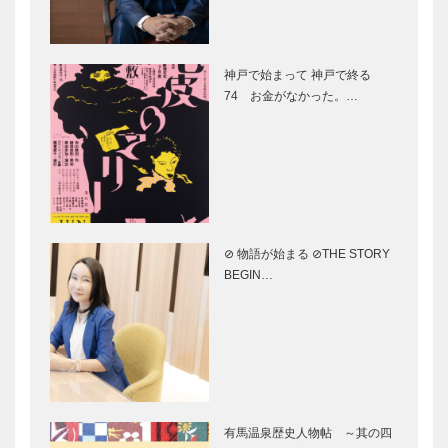
有馬温泉の伝
有馬温泉特集
統的なお土
〈日本最古の
神戸で始まって 神戸で終る
産・民芸品
湯・有馬〉壱
74 お金がなかった。…
有馬温泉特集
有馬温泉特集
〈日本最古の
〈日本最古の
湯・有馬〉弐
湯・有馬〉参
⊘ 物語が始まる ⊘THE STORY
有馬温泉特
有馬温泉特
BEGIN…
集 有馬グラ
集 中の坊瑞
ンドホテル
苑
有馬温泉特
有馬温泉特
集 月光園
集 月光園
有馬温泉歴史人物帖 ～其の四
游月山荘(ゆ
鴻朧館(こう