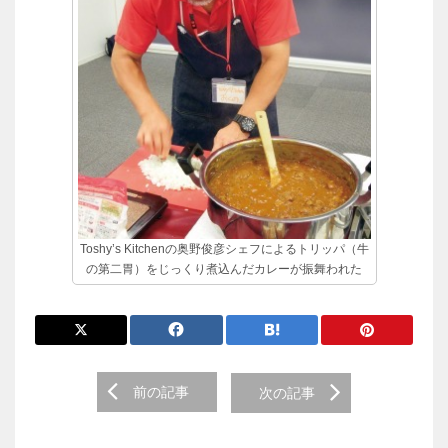
Toshy’s Kitchenの奥野俊彦シェフによるトリッパ（牛
の第二胃）をじっくり煮込んだカレーが振舞われた
前
前の記事
次の記事
後
の