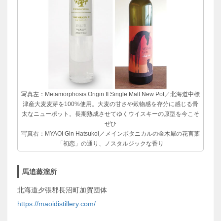
写真左：Metamorphosis Origin II Single Malt New Pot／北海道中標
津産大麦麦芽を100%使用。大麦の甘さや穀物感を存分に感じる骨
太なニューポット。長期熟成させてゆくウイスキーの原型を今こそ
ぜひ
写真右：MYAOI Gin Hatsukoi／メインボタニカルの金木犀の花言葉
「初恋」の通り、ノスタルジックな香り
馬追蒸溜所
北海道夕張郡長沼町加賀団体
https://maoidistillery.com/