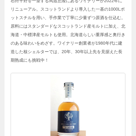
石狩平野を一望する馬追丘陵にあるワイナリーが2022年に
リニューアル。スコットランドより導入した一基の1000Lポ
ットスチルを用い、手作業で丁寧に少量ずつ原酒を仕込む。
原料にはスタンダードなスコットランド産モルトに加え、北
海道・中標津産モルトも使用。北海道らしい重厚感と奥行き
のある味わいをめざす。ワイナリー創業者が1980年代に建
造した核シェルターでは、20年、30年以上先を見据えた長
期熟成にも挑戦中！