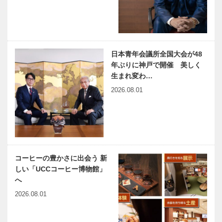
ディオ・ハー
ンと兵庫県｜
兵庫県芸術文
兵庫県医師会
神大病院の魅
化協会
の「みんなの
力はココだ！
医療社会学」
Vol.50 神戸
日本青年会議所全国大会が48
第172回
大学医学部附
年ぶりに神戸で開催 美しく
属病院 小児
生まれ変わ…
科 堀之内
2026.08.01
徒然なるままに Vol.1
神戸のカクシ
智…
ボタン 第
146回 地元
にまつわる妖
怪・ＵＭＡ・
生物の謎を探
連載エッセイ
有馬温泉歴史
る！！『…
コーヒーの豊かさに出会う 新
／喫茶店の書
人物帖 ～其
しい「UCCコーヒー博物館」
斎から 117
の参拾五～
へ
熊山橋をわた
徳川頼宣（と
る
くがわよりの
2026.08.01
ぶ） 1602
ベトナム元気
出待ちしても
～16…
X躍動するア
いいですか？