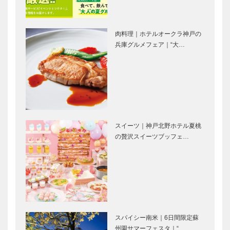
の融合養父か
蒸溜所｜マル
ら世界へ、新
ス駒ヶ岳蒸溜
しいウイスキ
所｜長野
肉料理｜ホテルオークラ神戸の
ーを｜養父蒸
ぜひ知ってお
ぜひ知ってお
兵庫グルメフェア｜“大…
溜所｜兵…
きたい話題の
きたい話題の
蒸溜所｜マル
蒸溜所｜秩父
ス津貫蒸溜所
蒸溜所｜埼玉
｜鹿児島
ぜひ知ってお
ぜひ知ってお
きたい話題の
きたい話題の
スイーツ｜神戸北野ホテル夏桃
蒸溜所｜嘉之
蒸溜所｜久住
の贅沢スイーツブッフェ…
助蒸溜所｜鹿
蒸溜所｜大分
児島
ぜひ知ってお
STUDIO
きたい話題の
KIICHI｜革小
蒸溜所｜馬追
物
蒸溜所｜北海
［KOBECCO
道
Selection］
スパイシー南米｜6日間限定蘇
マイスター大
ボックサン｜
州園サマーフェスタ｜“…