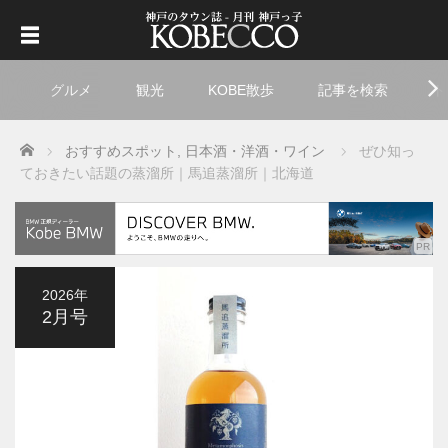
グルメ
観光
KOBE散歩
記事を検索
ト
Home
おすすめスポット
,
日本酒・洋酒・ワイン
ぜひ知っ
ておきたい話題の蒸溜所｜馬追蒸溜所｜北海道
2026年
2月号