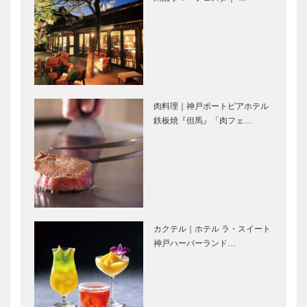
学堂｜メガネ
神戸洋藝菓子
［KOBECCO
［KOBECCO
Selection］
Selection］
神戸御影メゾ
フラウコウベ
ンデコール｜
｜ジュエリー
オートクチュ
&アクセサリ
肉料理｜神戸ポートピアホテル
ール インテ
ー
鉄板焼『但馬』「肉フェ…
リア
［KOBECCO
［KOBECCO
Selecti…
御菓子司 常
マキシン｜帽
Selec…
盤堂｜和菓子
子専門店
［KOBECCO
［KOBECCO
Selection］
Selection］
カクテル｜ホテル ラ・スイート
L’AVENUE｜
ゴンチャロフ
神戸ハーバーランド…
パティスリー
製菓｜洋菓子
［KOBECCO
［KOBECCO
Selection］
Selection］