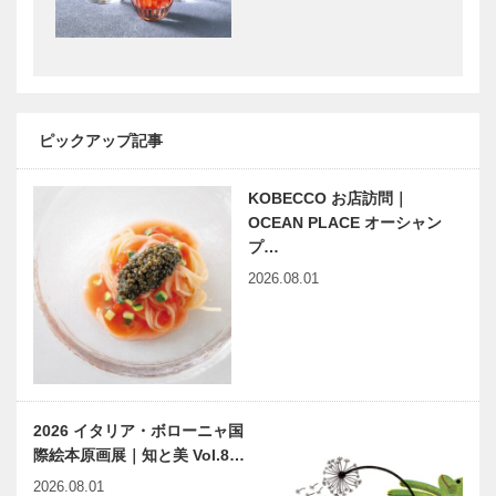
トアロードデ
永田良介商店
リカテッセン
｜オーダーメ
｜デリカ
イド家具
［KOBECCO
［KOBECCO
Selection］
Selection］
ピックアップ記事
㊎柴田音吉洋
アレックス｜
服店｜ハンド
トータルビュ
メイドビスポ
ーティーサロ
KOBECCO お店訪問｜
ークテーラー
ン
OCEAN PLACE オーシャン
［KOBECCO
［KOBECCO
プ…
Select…
Selection］
2026.08.01
美しきかな
神戸で始まっ
ひょうごの文
て 神戸で終
化財｜第十四
る 68 『大
回｜白鶴美術
横尾辞苑
館 本館・事
これであなた
務棟・土蔵・
もヨコオ博
“丸くて平た
ゴンチャロフ
茶室崧庵…
士！？』…
2026 イタリア・ボローニャ国
い”お菓子、
製菓｜洋菓子
際絵本原画展｜知と美 Vol.8…
ガレットを通
［KOBECCO
じて「洋菓子
Selection イ
2026.08.01