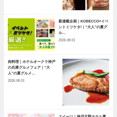
ジア 第26回
｜第14回｜
｜ベトナム新
日本唯一のボ
年の近況―結
ランティア番
婚式と絶対に
組！？華やか
新連載企画｜KOBECCO×イベ
神戸偉人伝外伝 ～知られ
戦争し…
で温かい…
ントミツケタ!｜“大人”の夏グ
ざる偉業～ （70）後編
ル…
大谷光瑞
2026.08.01
肉料理｜ホテルオークラ神戸
の兵庫グルメフェア｜“大
人”の夏グルメ…
2026.08.01
スイーツ｜神戸北野ホテル夏