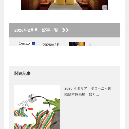
2026年2月号 記事一覧
〈2026年2月
il
号〉
Quadrifoglio
（クアドリフ
ォリオ）｜ビ
スポークシュ
関連記事
ーズ
2025年12.20
2026南京町
［KOB…
神戸ベイシェ
春節祭
2026 イタリア・ボローニャ国
ラトン ホテ
際絵本原画展｜知と…
ル＆タワーズ
が 館内をグ
ランドリニ
KOBECCO
みんなを笑顔
ュ…
お店訪問｜御
にする 幸せ
料理うみ
のフィナンシ