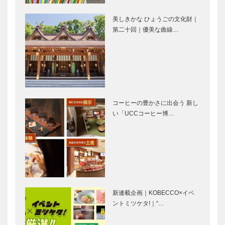
ェ｜
Coccinelle（
美しきかな ひょうごの文化財｜
コチネレ）＠
第二十回｜優美な曲線…
⊘ 物語が始
恋する2人と
有馬温…
まる ⊘THE
共に、50年
STORY
が過ぎまし
BEGINS –
た。ボクは今
vol63 ■映
も走り続けて
画監督…
います。｜漫
常識にとらわ
神戸の大規模
画家・イラ…
れず、毎日愉
ウイスキーイ
コーヒーの豊かさに出会う 新し
しく。 “き
ベント
い「UCCコーヒー博…
もちいい”を
WHISKY
追い求めた軌
HARBOUR
跡
KOBE 04/1…
人が向き合
明石の潮風を
い、人が育て
聴かせて育て
るその積み重
る江井ヶ嶋な
ねが、独自の
らではのウイ
味を形成地元
スキー｜江井
新連載企画｜KOBECCO×イベ
｜海峡蒸溜所
ヶ嶋蒸留所｜
ントミツケタ!｜“…
兵庫北部の自
ぜひ知ってお
｜兵庫が誇…
兵庫が誇…
然×最新技術
きたい話題の