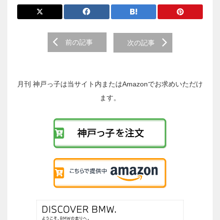
前
前の記事
次の記事
後
の
投
稿
月刊 神戸っ子は当サイト内またはAmazonでお求めいただけ
へ
ます。
の
リ
ン
ク