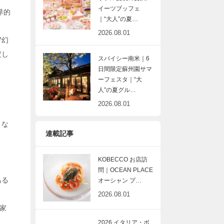
イーツブッフェ
界的
｜“大人”の夏…
2026.08.01
〝幻
定し
スパイシー南米｜6
日間限定蘇州園サマ
ーフェスタ｜“大
人”の夏グル…
2026.08.01
うな
連載記事
KOBECCO お店訪
問｜OCEAN PLACE
ある
オーシャン プ…
2026.08.01
家
2026 イタリア・ボ