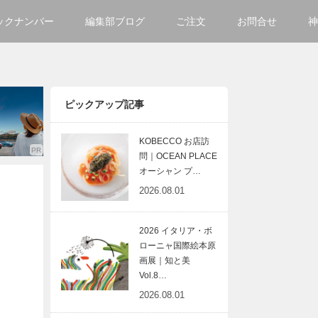
ックナンバー
編集部ブログ
ご注文
お問合せ
神
ご購入方法について
会社
掲載・広告について
サイ
ピックアップ記事
KOBECCO お店訪
問｜OCEAN PLACE
オーシャン プ…
2026.08.01
2026 イタリア・ボ
ローニャ国際絵本原
画展｜知と美
Vol.8…
2026.08.01