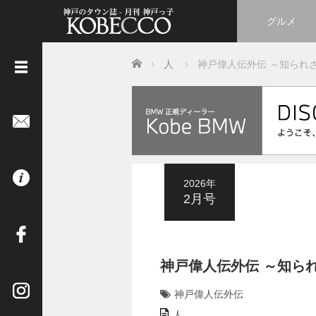
グルメ
Home
人
神戸偉人伝外伝 ～知られざ
《
立
ち
読
み
は
2026年
コ
2月号
チ
ラ
》
神戸偉人伝外伝 ～知られ
イ
神戸偉人伝外伝
ン
タ
人