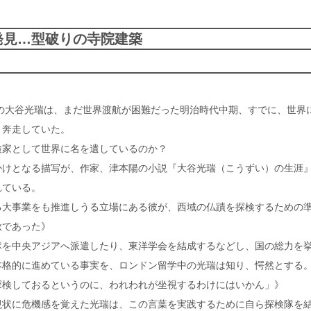
発見…型破りの寺院建築
主の大谷光瑞は、まだ世界渡航が困難だった明治時代中期、すでに、世界
と奔走していた。
検家として世界に名を遺しているのか？
かけとなる描写が、作家、津本陽の小説『大谷光瑞（こうずい）の生涯
れている。
る大事業をも推進しうる立場にある彼が、西域の仏蹟を探検するための
秋であった》
隊を中央アジアへ派遣したり、東洋学会を結成するなどし、国の総力を
本格的に進めている事実を、ロンドン留学中の光瑞は知り、愕然とする
探検しておるというのに、われわれが坐視するわけにはいかん」》
現状に危機感を覚えた光瑞は、この言葉を実践するために自ら探検隊を