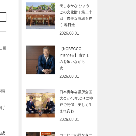
美しきかな ひょう
ごの文化財｜第二十
回｜優美な曲線を描
く 春日造…
2026.08.01
に目
【KOBECCO
Interview】 古きも
のを敬いながら
攻…
』
2026.08.01
準備
日本青年会議所全国
大会が48年ぶりに神
戸で開催 美しく生
挙げ
まれ変わ…
。
2026.08.01
結成
コーヒーの豊かさに