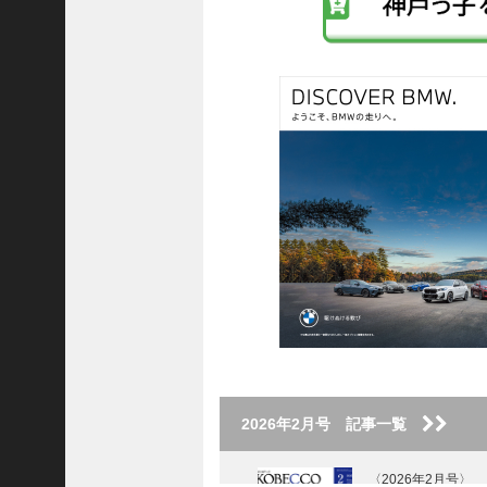
ン
ご注文フォーム
ク
ご購入方法について
掲載・広告について
ご意見・お問い合わせ
「神戸っ子」とは
会社概要
サイトポリシー
個人情報の取扱いについて
特定商取引法に基づく表記
Facebook
Instagram
2026年2月号 記事一覧
〈2026年2月号〉