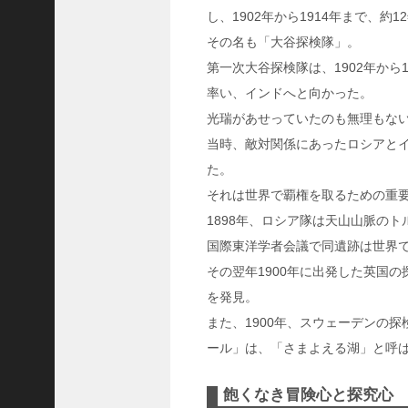
ャ
し、1902年から1914年まで、
ー
その名も「大谷探検隊」。
ナ
リ
第一次大谷探検隊は、1902年から
ス
率い、インドへと向かった。
ト
光瑞があせっていたのも無理もな
＞
当時、敵対関係にあったロシアと
た。
＜
それは世界で覇権を取るための重
対
談
1898年、ロシア隊は天山山脈の
＞
国際東洋学者会議で同遺跡は世界
上
その翌年1900年に出発した英国
島
を発見。
達
また、1900年、スウェーデンの
司
ール」は、「さまよえる湖」と呼
＜
U
飽くなき冒険心と探究心
C