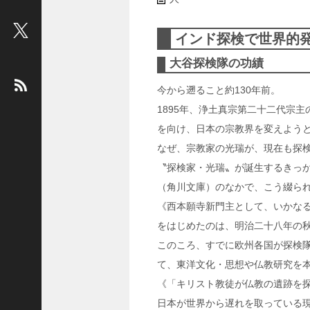
ビ
ュ
インド探検で世界的
ー
：
大谷探検隊の功績
松
今から遡ること約130年前。
平
1895年、浄土真宗第二十二代宗
健
＜
を向け、日本の宗教界を変えよう
俳
なぜ、宗教家の光瑞が、現在も探
優
〝探検家・光瑞〟が誕生するきっ
＞
（角川文庫）のなかで、こう綴ら
堤
《西本願寺新門主として、いかな
未
をはじめたのは、明治二十八年の
果
＜
このころ、すでに欧州各国が探検
国
て、東洋文化・思想や仏教研究を
際
《「キリスト教徒が仏教の遺跡を
ジ
日本が世界から遅れを取っている