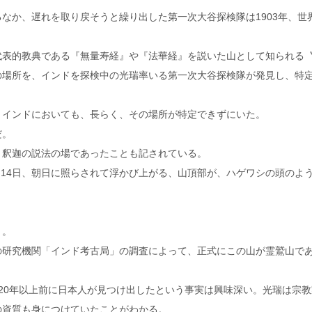
なか、遅れを取り戻そうと繰り出した第一次大谷探検隊は1903年、世
代表的教典である『無量寿経』や『法華経』を説いた山として知られる
の場所を、インドを探検中の光瑞率いる第一次大谷探検隊が発見し、特
、インドにおいても、長らく、その場所が特定できずにいた。
だ。
、釈迦の説法の場であったことも記されている。
1月14日、朝日に照らされて浮かび上がる、山頂部が、ハゲワシの頭のよ
と。
の研究機関「インド考古局」の調査によって、正式にこの山が霊鷲山で
20年以上前に日本人が見つけ出したという事実は興味深い。光瑞は宗教
の資質も身につけていたことがわかる。