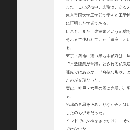
隆
また、この探検中、光瑞は、ある
昌
東京帝国大学工学部で学んだ工学
＜
に証明した学者である。
一
伊東も、また、建築家という範疇
般
それまで使われていた「造家」と
社
団
る。
法
東京・築地に建つ築地本願寺は、
人
〝木造建築が常識〟とされる仏教建
神
荘厳ではあるが、〝奇抜な形状〟
戸
たのが光瑞だった。
青
実は、神戸・六甲の麓に光瑞が、
年
会
る。
議
光瑞の意思を汲みとりながらとは
所
したのも伊東だった。
第
インドでの探検をきっかけに、そ
6
ではないか…。