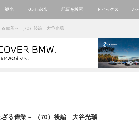
観光
KOBE散歩
記事を検索
トピックス
バ
カテゴリ一覧
る偉業～ （70）後編 大谷光瑞
KOBECCO Selection
グルメ
お洒落・ファッション
楽しむ
観光
文化・芸術・音楽
住環境
ざる偉業～ （70）後編 大谷光瑞
街
人