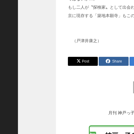
8
もし二人が〝探検家〟として出会
代
理
京に現存する「築地本願寺」もこ
事
長
＞
（戸津井康之）
Post
Share
ホーム
トピックス
前
KOBE散歩
後
記事を検索
の
投
バックナンバー
稿
月刊 神戸っ
へ
編集部ブログ
の
「神戸っ子」会員企業
リ