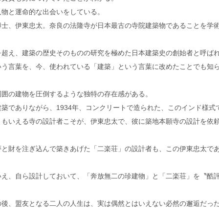
人物と運命的な出会いをしている。
博士、伊東忠太。奈良の法隆寺が日本最古の寺院建築物であることを学
を超え、建築の歴史そのものの研究を極めた日本建築史の創始者と呼ば
いう言葉を、今、使われている「建築」という言葉に改めたことでも知
周囲の建物を圧倒するような独特の存在感がある。
築でありながら、1934年、コンクリートで造られた、このインド様式
ともいえる寺の設計者こそが、伊東忠太で、彼に築地本願寺の設計を依
夢と財を注ぎ込んで築きあげた「二楽荘」の設計者も、この伊東忠太で
いえ、自ら設計しておいて、「奔放無二の珍建物」と「二楽荘」を〝酷
の後、盟友となる二人の人生は、実は偶然とはいえない必然の邂逅だっ