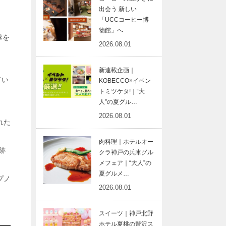
。
出会う 新しい
「UCCコーヒー博
物館」へ
隊を
2026.08.01
新連載企画｜
てい
KOBECCO×イベン
トミツケタ!｜“大
人”の夏グル…
2026.08.01
れた
肉料理｜ホテルオー
跡
クラ神戸の兵庫グル
メフェア｜“大人”の
夏グルメ…
プノ
2026.08.01
スイーツ｜神戸北野
ホテル夏桃の贅沢ス