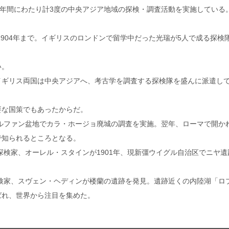
約12年間にわたり計3度の中央アジア地域の探検・調査活動を実施している
1904年まで。イギリスのロンドンで留学中だった光瑞が5人で成る探検
い。
イギリス両国は中央アジアへ、考古学を調査する探検隊を盛んに派遣し
要な国策でもあったからだ。
トルファン盆地でカラ・ホージョ廃城の調査を実施。翌年、ローマで開か
で知られるところとなる。
の探検家、オーレル・スタインが1901年、現新彊ウイグル自治区でニヤ遺
探検家、スヴェン・ヘディンが楼蘭の遺跡を発見。遺跡近くの内陸湖「ロ
ばれ、世界から注目を集めた。