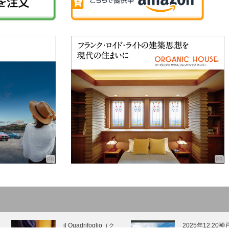
il Quadrifoglio（ク
2025年12.20神