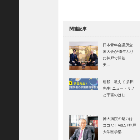
関連記事
2026南京町春節祭
日本青年会議所全
国大会が48年ぶり
に神戸で開催
美…
⊘ 物語が始まる
⊘THE STORY
連載 教えて 多田
BEGINS – vol63
先生! ニュートリノ
■映画監督…
と宇宙のはじ…
神戸の大規模ウイ
スキーイベント
神大病院の魅力は
WHISKY
ココだ！Vol.57神戸
HARBOUR KOBE
大学医学部…
04/1…