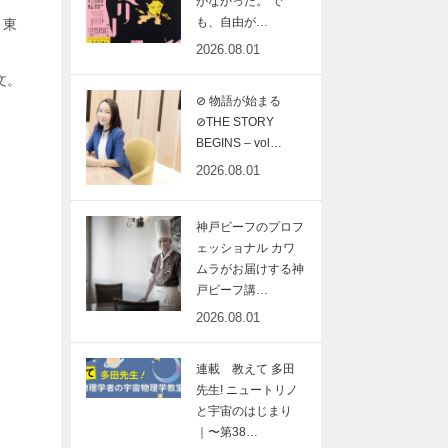
がなかった。 で
も、自由が…
、東
2026.08.01
文。
⊘ 物語が始まる
⊘THE STORY
BEGINS – vol…
2026.08.01
神戸ビーフのプロフ
ェッショナル カワ
ムラがお届けする神
戸ビーフ講…
2026.08.01
連載 教えて 多田
先生! ニュートリノ
と宇宙のはじまり
｜〜第38…