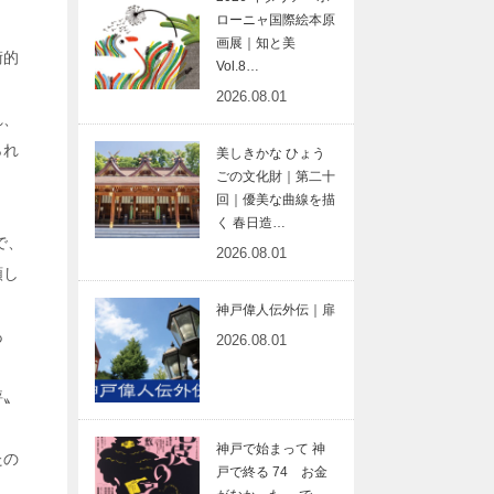
ローニャ国際絵本原
画展｜知と美
術的
Vol.8…
2026.08.01
れ、
られ
美しきかな ひょう
ごの文化財｜第二十
回｜優美な曲線を描
く 春日造…
で、
2026.08.01
頼し
神戸偉人伝外伝｜扉
あ
2026.08.01
評〟
神戸で始まって 神
たの
戸で終る 74 お金