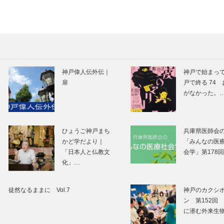
アドリフォリオ）
ベイシェラトン 
｜ビスポークシュ
テル＆タワーズ
ーズ ［KOB…
館内をグランド
ニュ…
KOBECCO お店訪
みんなを笑顔に
問｜御料理うみ
る 幸せのフィナ
神戸偉人伝外伝｜
神戸で始まって
シェ｜
扉
戸で終る 74
Coccinelle（コ
がなかった。
ネレ）＠有馬温
恋する2人と共
常識にとらわれ
に、50年が過ぎま
ず、毎日愉し
ひょうご神戸まち
兵庫県医師会
した。ボクは今も
く。 “きもちい
かど学だより｜
「みんなの医
走り続けていま
い”を追い求めた
「日本人と仏教文
会学」第178
す。｜漫画家・イ
跡
化」…
ラ…
人が向き合い、人
明石の潮風を聴
が育てるその積み
せて育てる江井
徒然なるままに Vol.7
神戸のカクシ
重ねが、独自の味
嶋ならではのウ
ン 第152回
を形成地元｜海峡
スキー｜江井ヶ
に潜む外来生
蒸溜所｜兵庫が
蒸留所｜兵庫が