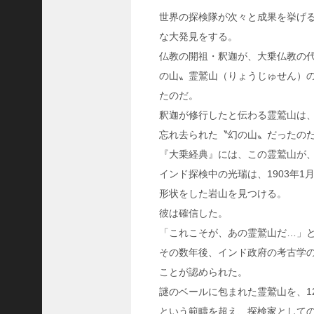
C
世界の探検隊が次々と成果を挙げる
ジ
な大発見をする。
ャ
仏教の開祖・釈迦が、大乗仏教の
パ
ン
の山〟霊鷲山（りょうじゅせん）
株
たのだ。
式
釈迦が修行したと伝わる霊鷲山は
会
忘れ去られた〝幻の山〟だったの
社
『大乗経典』には、この霊鷲山が
代
インド探検中の光瑞は、1903年
表
取
形状をした岩山を見つける。
締
彼は確信した。
役
「これこそが、あの霊鷲山だ…」
会
その数年後、インド政府の考古学
長
ことが認められた。
＞
謎のベールに包まれた霊鷲山を、1
松
井
という範疇を超え、探検家として