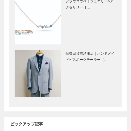
［KOBECCO
Selecti…
フラウコウベ｜ジュエリー&ア
御菓子司 常
マキシン｜帽
Selec…
クセサリー［…
盤堂｜和菓子
子専門店
［KOBECCO
［KOBECCO
Selection］
Selection］
L’AVENUE｜
ゴンチャロフ
パティスリー
製菓｜洋菓子
［KOBECCO
［KOBECCO
㊎柴田音吉洋服店｜ハンドメイ
Selection］
Selection］
ドビスポークテーラー［…
トアロードデ
永田良介商店
リカテッセン
｜オーダーメ
｜デリカ
イド家具
［KOBECCO
［KOBECCO
Selection］
Selection］
㊎柴田音吉洋
アレックス｜
服店｜ハンド
トータルビュ
メイドビスポ
ーティーサロ
ピックアップ記事
ークテーラー
ン