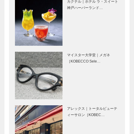
カクテル｜ホテル ラ・スイート
しく。 “き
ベント
神戸ハーバーランド…
もちいい”を
WHISKY
追い求めた軌
HARBOUR
跡
KOBE 04/1…
人が向き合
明石の潮風を
い、人が育て
聴かせて育て
るその積み重
る江井ヶ嶋な
ねが、独自の
らではのウイ
味を形成地元
スキー｜江井
マイスター大学堂｜メガネ
｜海峡蒸溜所
ヶ嶋蒸留所｜
兵庫北部の自
ぜひ知ってお
［KOBECCO Sele…
｜兵庫が誇…
兵庫が誇…
然×最新技術
きたい話題の
の融合養父か
蒸溜所｜マル
ら世界へ、新
ス駒ヶ岳蒸溜
しいウイスキ
所｜長野
ーを｜養父蒸
ぜひ知ってお
ぜひ知ってお
溜所｜兵…
きたい話題の
きたい話題の
アレックス｜トータルビューテ
蒸溜所｜マル
蒸溜所｜秩父
ィーサロン［KOBEC…
ス津貫蒸溜所
蒸溜所｜埼玉
｜鹿児島
ぜひ知ってお
ぜひ知ってお