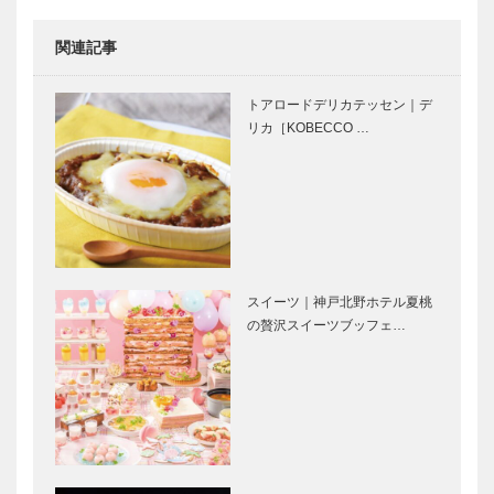
ォリオ）｜ビ
スポークシュ
関連記事
ーズ
2025年12.20
2026南京町
［KOB…
神戸ベイシェ
春節祭
トアロードデリカテッセン｜デ
ラトン ホテ
リカ［KOBECCO …
ル＆タワーズ
が 館内をグ
ランドリニ
KOBECCO
みんなを笑顔
ュ…
お店訪問｜御
にする 幸せ
料理うみ
のフィナンシ
ェ｜
Coccinelle（
スイーツ｜神戸北野ホテル夏桃
コチネレ）＠
の贅沢スイーツブッフェ…
⊘ 物語が始
恋する2人と
有馬温…
まる ⊘THE
共に、50年
STORY
が過ぎまし
BEGINS –
た。ボクは今
vol63 ■映
も走り続けて
画監督…
います。｜漫
常識にとらわ
神戸の大規模
画家・イラ…
れず、毎日愉
ウイスキーイ