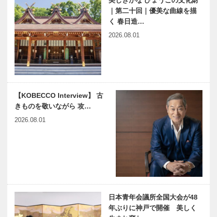
美しきかな ひょうごの文化財
宇宙のはじま
中銀（なかぎ
｜第二十回｜優美な曲線を描
り｜〜第32
ん）カプセル
く 春日造…
回〜
タワービル
子育てと仕事
KOBE
2026.08.01
を自分らしく
PROGRESS
両立させる
Vol.1｜ 本気
じまんのママ
で挑戦できる
１万人育成を
環境があり、
目指す
本気で向き…
今月の映画
ひょうご神戸
【KOBECCO Interview】 古
まちかど学だ
きものを敬いながら 攻…
より｜ラフカ
ディオ・ハー
2026.08.01
ンと兵庫県｜
兵庫県芸術文
兵庫県医師会
神大病院の魅
化協会
の「みんなの
力はココだ！
医療社会学」
Vol.50 神戸
第172回
大学医学部附
属病院 小児
科 堀之内
日本青年会議所全国大会が48
徒然なるままに Vol.1
神戸のカクシ
智…
年ぶりに神戸で開催 美しく
ボタン 第