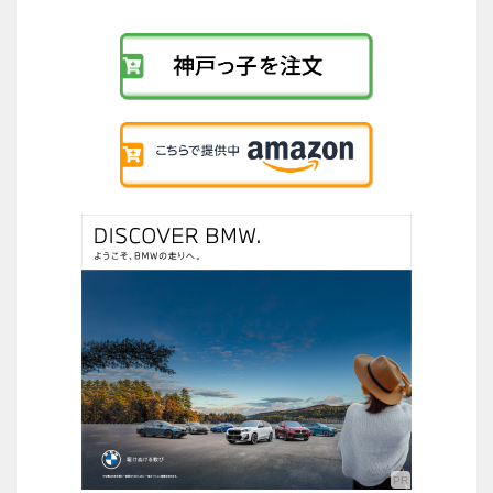
の
リ
ン
ク