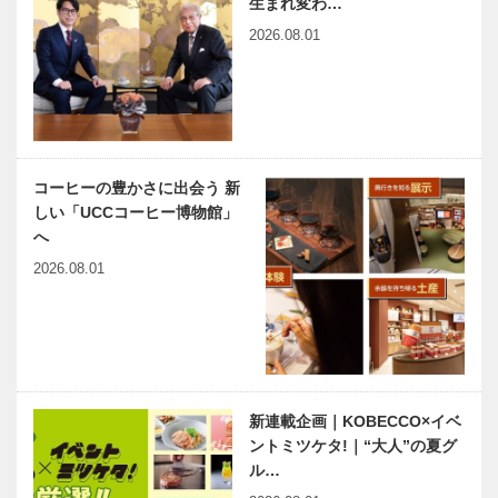
生まれ変わ…
146回 地元
2026.08.01
にまつわる妖
怪・ＵＭＡ・
生物の謎を探
連載エッセイ
有馬温泉歴史
る！！『…
／喫茶店の書
人物帖 ～其
斎から 117
の参拾五～
熊山橋をわた
徳川頼宣（と
コーヒーの豊かさに出会う 新
る
くがわよりの
しい「UCCコーヒー博物館」
ぶ） 1602
ベトナム元気
出待ちしても
へ
～16…
X躍動するア
いいですか？
2026.08.01
ジア 第26回
｜第14回｜
｜ベトナム新
日本唯一のボ
年の近況―結
ランティア番
婚式と絶対に
組！？華やか
神戸偉人伝外伝 ～知られ
戦争し…
で温かい…
ざる偉業～ （70）後編
大谷光瑞
新連載企画｜KOBECCO×イベ
ントミツケタ!｜“大人”の夏グ
ル…