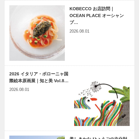
［KOBECCO
［KOBECCO
Select…
KOBECCO お店訪問｜
Selection］
美しきかな
神戸で始まっ
OCEAN PLACE オーシャン
ひょうごの文
て 神戸で終
プ…
化財｜第十四
る 68 『大
2026.08.01
回｜白鶴美術
横尾辞苑
館 本館・事
これであなた
務棟・土蔵・
もヨコオ博
“丸くて平た
ゴンチャロフ
茶室崧庵…
士！？』…
い”お菓子、
製菓｜洋菓子
ガレットを通
［KOBECCO
じて「洋菓子
Selection イ
2026 イタリア・ボローニャ国
文化が根付く
ンスタグラ
際絵本原画展｜知と美 Vol.8…
街・神戸」を
ム］
マイスター大学堂｜メガネ
神戸ビーフの
PR！
2026.08.01
［KOBECCO Selection イ
プロフェッシ
ンスタグラム］
ョナル カワ
ムラがお届け
する神戸ビー
フ講座㉒
連載 教えて
建築構造 イ
多田先生! ニ
ンサイト｜
ュートリノと
Chapter 4