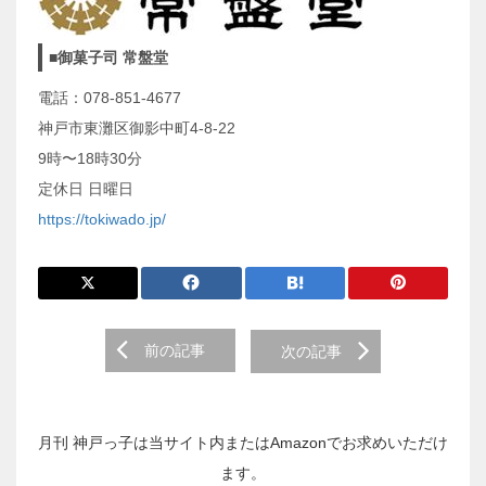
■御菓子司 常盤堂
電話：078-851-4677
神戸市東灘区御影中町4-8-22
9時〜18時30分
定休日 日曜日
https://tokiwado.jp/
前
前の記事
次の記事
後
の
投
稿
月刊 神戸っ子は当サイト内またはAmazonでお求めいただけ
へ
ます。