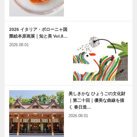
2026 イタリア・ボローニャ国
際絵本原画展｜知と美 Vol.8…
2026.08.01
美しきかな ひょうごの文化財
｜第二十回｜優美な曲線を描
く 春日造…
2026.08.01