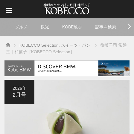
グルメ
観光
KOBE散歩
記事を検索
ト
Home
KOBECCO Selection
,
スイーツ・パン
御菓子司 常盤
堂｜和菓子［KOBECCO Selection］
2026年
2月号