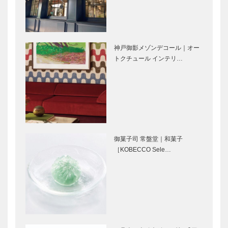
きたい話題の
きたい話題の
蒸溜所｜嘉之
蒸溜所｜久住
助蒸溜所｜鹿
蒸溜所｜大分
児島
神戸御影メゾンデコール｜オー
ぜひ知ってお
STUDIO
トクチュール インテリ…
きたい話題の
KIICHI｜革小
蒸溜所｜馬追
物
蒸溜所｜北海
［KOBECCO
道
Selection］
マイスター大
ボックサン｜
学堂｜メガネ
神戸洋藝菓子
［KOBECCO
［KOBECCO
御菓子司 常盤堂｜和菓子
Selection］
Selection］
［KOBECCO Sele…
神戸御影メゾ
フラウコウベ
ンデコール｜
｜ジュエリー
オートクチュ
&アクセサリ
ール インテ
ー
リア
［KOBECCO