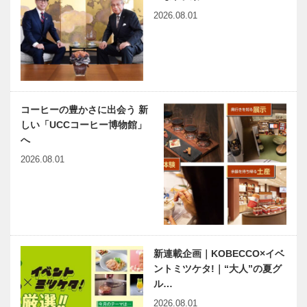
科 堀之内
2026.08.01
徒然なるままに Vol.1
神戸のカクシ
智…
ボタン 第
146回 地元
にまつわる妖
怪・ＵＭＡ・
生物の謎を探
連載エッセイ
有馬温泉歴史
る！！『…
コーヒーの豊かさに出会う 新
／喫茶店の書
人物帖 ～其
しい「UCCコーヒー博物館」
斎から 117
の参拾五～
へ
熊山橋をわた
徳川頼宣（と
る
くがわよりの
2026.08.01
ぶ） 1602
ベトナム元気
出待ちしても
～16…
X躍動するア
いいですか？
ジア 第26回
｜第14回｜
｜ベトナム新
日本唯一のボ
年の近況―結
ランティア番
婚式と絶対に
組！？華やか
新連載企画｜KOBECCO×イベ
神戸偉人伝外伝 ～知られ
戦争し…
で温かい…
ントミツケタ!｜“大人”の夏グ
ざる偉業～ （70）後編
ル…
大谷光瑞
2026.08.01