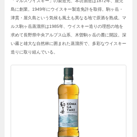
「マルスウイスキー」の製造元、本坊酒造は1872年、鹿児
島に創業。1949年にウイスキー製造免許を取得。駒ヶ岳・
津貫・屋久島という気候も風土も異なる地で原酒を熟成。マ
ルス駒ヶ岳蒸溜所は1985年、ウイスキー造りの理想の地を
求めて長野県中央アルプス山系、木曽駒ヶ岳の麓に開設。深
い霧と雄大な自然林に囲まれた蒸溜所で、多彩なウイスキー
造りに取り組んでいる。