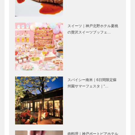
｜鹿児島
ぜひ知ってお
ぜひ知ってお
きたい話題の
きたい話題の
スイーツ｜神戸北野ホテル夏桃
蒸溜所｜嘉之
蒸溜所｜久住
の贅沢スイーツブッフェ…
助蒸溜所｜鹿
蒸溜所｜大分
児島
ぜひ知ってお
STUDIO
きたい話題の
KIICHI｜革小
蒸溜所｜馬追
物
蒸溜所｜北海
［KOBECCO
道
Selection］
スパイシー南米｜6日間限定蘇
マイスター大
ボックサン｜
州園サマーフェスタ｜“…
学堂｜メガネ
神戸洋藝菓子
［KOBECCO
［KOBECCO
Selection］
Selection］
神戸御影メゾ
フラウコウベ
ンデコール｜
｜ジュエリー
オートクチュ
&アクセサリ
肉料理｜神戸ポートピアホテル