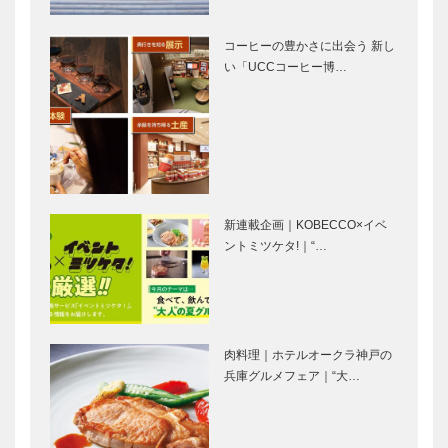
画監督…
います。｜漫
常識にとらわ
神戸の大規模
画家・イラ…
れず、毎日愉
ウイスキーイ
コーヒーの豊かさに出会う 新し
しく。 “き
ベント
い「UCCコーヒー博…
もちいい”を
WHISKY
追い求めた軌
HARBOUR
跡
KOBE 04/1…
人が向き合
明石の潮風を
い、人が育て
聴かせて育て
るその積み重
る江井ヶ嶋な
ねが、独自の
らではのウイ
味を形成地元
スキー｜江井
新連載企画｜KOBECCO×イベ
｜海峡蒸溜所
ヶ嶋蒸留所｜
ントミツケタ!｜“…
兵庫北部の自
ぜひ知ってお
｜兵庫が誇…
兵庫が誇…
然×最新技術
きたい話題の
の融合養父か
蒸溜所｜マル
ら世界へ、新
ス駒ヶ岳蒸溜
しいウイスキ
所｜長野
肉料理｜ホテルオークラ神戸の
ーを｜養父蒸
ぜひ知ってお
ぜひ知ってお
兵庫グルメフェア｜“大…
溜所｜兵…
きたい話題の
きたい話題の
蒸溜所｜マル
蒸溜所｜秩父
ス津貫蒸溜所
蒸溜所｜埼玉