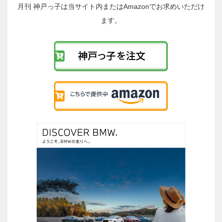
稿
月刊 神戸っ子は当サイト内またはAmazonでお求めいただけ
へ
ます。
の
リ
ン
ク