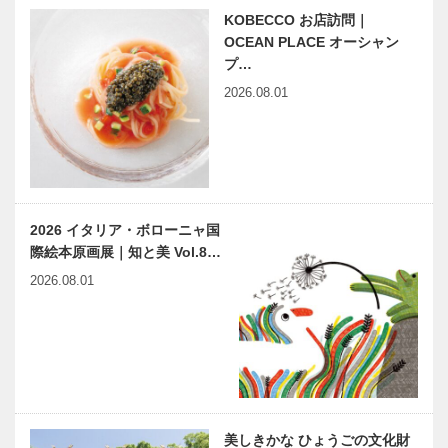
メイドビスポ
ーティーサロ
KOBECCO お店訪問｜
ークテーラー
ン
OCEAN PLACE オーシャン
［KOBECCO
［KOBECCO
プ…
Select…
Selection］
2026.08.01
美しきかな
神戸で始まっ
ひょうごの文
て 神戸で終
化財｜第十四
る 68 『大
回｜白鶴美術
横尾辞苑
館 本館・事
これであなた
務棟・土蔵・
もヨコオ博
“丸くて平た
ゴンチャロフ
茶室崧庵…
士！？』…
2026 イタリア・ボローニャ国
い”お菓子、
製菓｜洋菓子
際絵本原画展｜知と美 Vol.8…
ガレットを通
［KOBECCO
じて「洋菓子
Selection イ
2026.08.01
文化が根付く
ンスタグラ
街・神戸」を
ム］
マイスター大学堂｜メガネ
神戸ビーフの
PR！
［KOBECCO Selection イ
プロフェッシ
ンスタグラム］
ョナル カワ
ムラがお届け
する神戸ビー
フ講座㉒
美しきかな ひょうごの文化財
連載 教えて
建築構造 イ