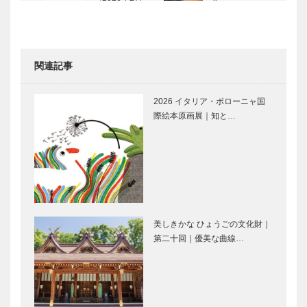
号〉
Quadrifoglio
（クアドリフ
ォリオ）｜ビ
スポークシュ
関連記事
ーズ
2025年12.20
2026南京町
［KOB…
神戸ベイシェ
春節祭
2026 イタリア・ボローニャ国
ラトン ホテ
際絵本原画展｜知と…
ル＆タワーズ
が 館内をグ
ランドリニ
KOBECCO
みんなを笑顔
ュ…
お店訪問｜御
にする 幸せ
料理うみ
のフィナンシ
ェ｜
Coccinelle（
美しきかな ひょうごの文化財｜
コチネレ）＠
第二十回｜優美な曲線…
⊘ 物語が始
恋する2人と
有馬温…
まる ⊘THE
共に、50年
STORY
が過ぎまし
BEGINS –
た。ボクは今
vol63 ■映
も走り続けて