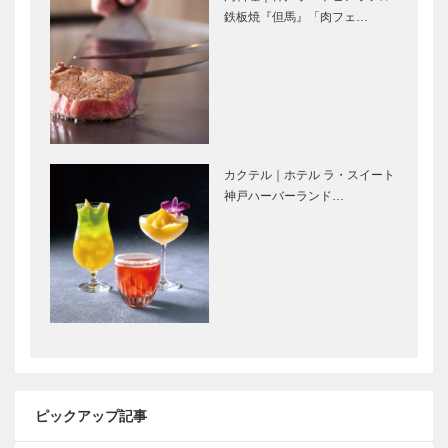
ール インテ
ー
鉄板焼『但馬』「肉フェ…
リア
［KOBECCO
［KOBECCO
Selecti…
御菓子司 常
マキシン｜帽
Selec…
盤堂｜和菓子
子専門店
［KOBECCO
［KOBECCO
Selection］
Selection］
カクテル｜ホテル ラ・スイート
L’AVENUE｜
ゴンチャロフ
神戸ハーバーランド…
パティスリー
製菓｜洋菓子
［KOBECCO
［KOBECCO
Selection］
Selection］
トアロードデ
永田良介商店
リカテッセン
｜オーダーメ
｜デリカ
イド家具
［KOBECCO
［KOBECCO
Selection］
Selection］
ピックアップ記事
㊎柴田音吉洋
アレックス｜
服店｜ハンド
トータルビュ