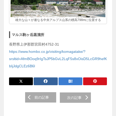
雄大な山々が連なる中央アルプス山系の標高798mに位置する
マルス駒ヶ岳蒸溜所
長野県上伊那郡宮田村4752-31
https://www.hombo.co.jp/visiting/komagatake/?
srsltid=AfmBOoq9rIgTsJP5bGvL2LqF5s8xOisD5LcGR9hefK
bIjJdgCLEz6B6l
前
前の記事
次の記事
後
の
投