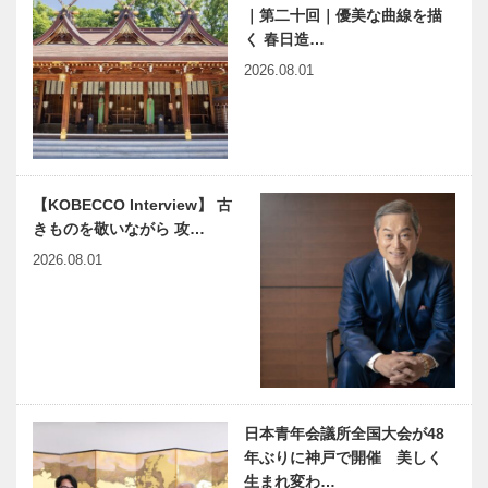
｜第二十回｜優美な曲線を描
多田先生! ニ
ンサイト｜
く 春日造…
ュートリノと
Chapter 4
宇宙のはじま
中銀（なかぎ
2026.08.01
り｜〜第32
ん）カプセル
回〜
タワービル
子育てと仕事
KOBE
を自分らしく
PROGRESS
両立させる
Vol.1｜ 本気
じまんのママ
で挑戦できる
【KOBECCO Interview】 古
１万人育成を
環境があり、
きものを敬いながら 攻…
目指す
本気で向き…
今月の映画
ひょうご神戸
2026.08.01
まちかど学だ
より｜ラフカ
ディオ・ハー
ンと兵庫県｜
兵庫県芸術文
兵庫県医師会
神大病院の魅
化協会
の「みんなの
力はココだ！
医療社会学」
Vol.50 神戸
日本青年会議所全国大会が48
第172回
大学医学部附
年ぶりに神戸で開催 美しく
属病院 小児
生まれ変わ…