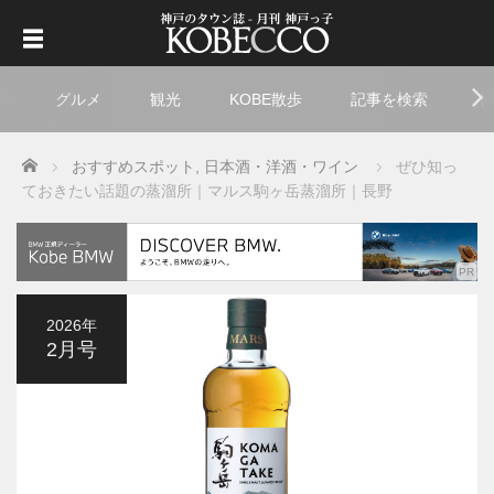
グルメ
観光
KOBE散歩
記事を検索
ト
Home
おすすめスポット
,
日本酒・洋酒・ワイン
ぜひ知っ
ておきたい話題の蒸溜所｜マルス駒ヶ岳蒸溜所｜長野
2026年
2月号