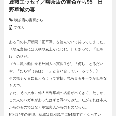
連載エッセイ／喫茶店の書斎から95 日
野草城の妻
喫茶店の書斎から
文化人
ある日の神戸新聞「正平調」を読んでいて笑ってしまった。
《地元言葉には人柄や風土がにじむ。》とあって、「但馬
版」の話だ。
《カニ漁の船に乗る外国人の実習生が、「何し とるだい
や」「だらず（あほ）！」と言い合ってい るそう。》
その様子が目に見えるようで愉快。私も妻もルーツが但馬な
もので。
また、その文末に俳人日野草城の名前が出てきて、たしか、
この人のハガキがあったはずと調べてみた。だがそれは本人
からのものではなく草城夫人からのものだった。
昭和34年の消印。草城は昭和31年に54歳で亡くなってい