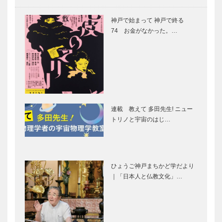
マイスター大
Movie and
学堂｜メガネ
CARS｜デロ
神戸で始まって 神戸で終る
［KOBECCO
リアン DMC-
74 お金がなかった。…
Selection イ
12
ンスタグラ
ム］
名靴図鑑 生
⊘ 物語が始
涯愛せる靴｜
まる ⊘THE
ビスポークブ
STORY
ランド
BEGINS –
SPIGOLA｜
vol.41 女
連載 教えて 多田先生! ニュー
010 オルタナ
優 浅…
トリノと宇宙のはじ…
面白いコト、
未来を駆ける
ティ…
楽しいコトが
神戸の新風
いっぱい詰ま
VOL.11｜食
った神戸ポー
の可能性を切
トタワー｜４
り拓く！ 時
ひょうご神戸まちかど学だより
月26日、
代と共に変化
｜「日本人と仏教文化」…
阪神タイガー
特集｜さくら
〝Bril…
する…
ス・才木 浩
満開春色こう
人さんに聞く
べ｜扉
｜「初めての
甲子園は３６