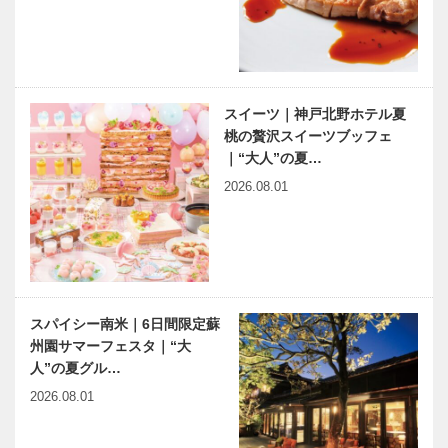
15th（トゥー
タノ クラブ
ストゥース
アネックス｜
メゾン ジュ
ココロ華や
平尾工務店の
早逝の女流作
ウ…
ぐ 春…
木のすまいで
家 久坂葉子
家族の安心と
はとまらない
スイーツ｜神戸北野ホテル夏
国土の安全を
｜vol.9 川崎
桃の贅沢スイーツブッフェ
｜平尾工務店
家の久坂葉子
｜“大人”の夏…
映画をかんが
連載 教えて
2026.08.01
える ｜
多田先生! ニ
vol.37 ｜ 井
ュートリノと
筒 和幸
宇宙のはじま
り｜〜第10
回〜
JCでは様々
今月の映画と
な年齢･職種
本
スパイシー南米｜6日間限定蘇
の方が在籍。
州園サマーフェスタ｜“大
コミュニケー
人”の夏グル…
ション能力が
2026.08.01
学べた｜神戸
第3回 ドリ
歴史講演会
ＪＣの…
ーム豚饅プロ
「阪神間の鉄