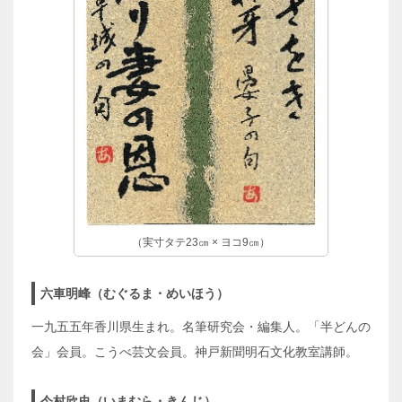
（実寸タテ23㎝ × ヨコ9㎝）
六車明峰（むぐるま・めいほう）
一九五五年香川県生まれ。名筆研究会・編集人。「半どんの
会」会員。こうべ芸文会員。神戸新聞明石文化教室講師。
今村欣史（いまむら・きんじ）