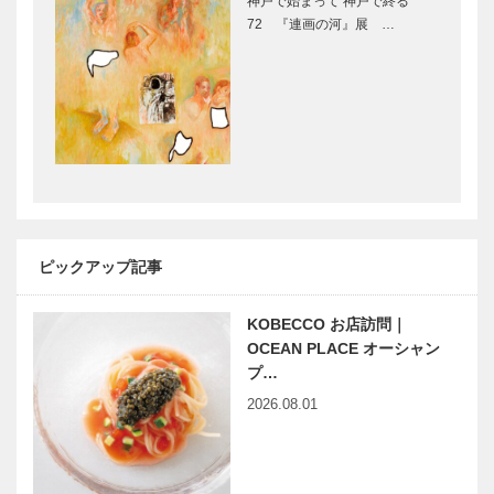
神戸で始まって 神戸で終る
［KOBECCO
イド家具
72 『連画の河』展 …
Selection］
［KOBECCO
Selection］
フラウコウベ
神戸御影メゾ
｜ジュエリー
ンデコール｜
&アクセサリ
オートクチュ
ー
ールインテリ
［KOBECCO
ア
Selecti…
［KOBECCO
STUDIO
ボックサン｜
Select…
KIICHI｜革小
神戸洋藝菓子
物
［KOBECCO
ピックアップ記事
［KOBECCO
Selection］
Selection］
KOBECCO お店訪問｜
OCEAN PLACE オーシャン
il
マイスター大
プ…
Quadrifoglio
学堂｜メガネ
（クアドリフ
［KOBECCO
2026.08.01
ォリオ）｜ビ
Selection］
スポークシュ
ーズ
ガゼボ｜イン
アレックス｜
［KOBE…