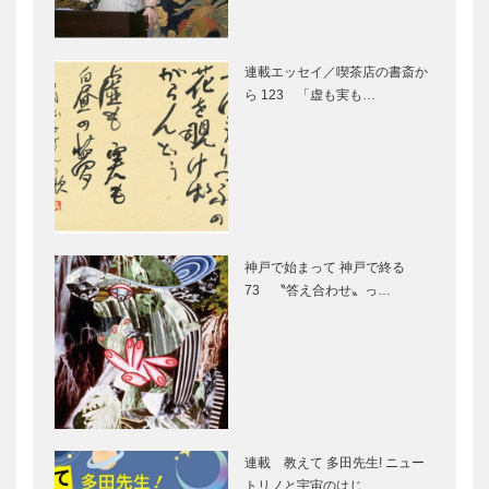
０度に観客が
桜のトンネル
北野天満神社
いて、率…
｜兵庫の桜の
｜兵庫の桜の
連載エッセイ／喫茶店の書斎か
名所・お花見
名所・お花見
ら 123 「虚も実も…
スポット情報
スポット情報
｜特集-さく
｜特集-さく
ら満開春色こ
ら満開春色こ
生田神社｜兵
生田川公園｜
うべ
うべ
庫の桜の名
兵庫の桜の名
所・お花見ス
所・お花見ス
ポット情報｜
ポット情報｜
特集-さくら
特集-さくら
神戸で始まって 神戸で終る
満開春色こう
満開春色こう
73 〝答え合わせ〟っ…
神戸市立王子
神戸護国神社
べ
べ
動物園｜兵庫
｜兵庫の桜の
の桜の名所・
名所・お花見
お花見スポッ
スポット情報
ト情報｜特
｜特集-さく
集-さくら満
ら満開春色こ
妙法寺川公園
須磨浦 山上
開春色こう…
うべ
｜兵庫の桜の
遊園｜兵庫の
連載 教えて 多田先生! ニュー
名所・お花見
桜の名所・お
トリノと宇宙のはじ…