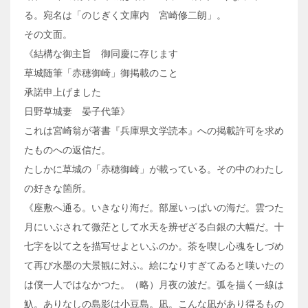
る。宛名は「のじぎく文庫内 宮崎修二朗」。
その文面。
《結構な御主旨 御同慶に存じます
草城随筆「赤穂御崎」御掲載のこと
承諾申上げました
日野草城妻 晏子代筆》
これは宮崎翁が著書『兵庫県文学読本』への掲載許可を求め
たものへの返信だ。
たしかに草城の「赤穂御崎」が載っている。その中のわたし
の好きな箇所。
《座敷へ通る。いきなり海だ。部屋いっぱいの海だ。雲つた
月にいぶされて微茫として水天を辨ぜざる白銀の大幅だ。十
七字を以て之を描写せよといふのか。茶を喫し心魂をしづめ
て再び水墨の大景観に対ふ。絵になりすぎてゐると嘆いたの
は僕一人ではなかつた。（略）月夜の波だ。弧を描く一線は
魞。ありなしの島影は小豆島。凪。こんな凪があり得るもの