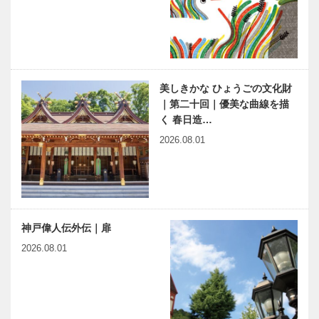
公園でアーバ
人物帖 ～其
ンファー
の拾参～ 陳
ム！！｜
舜臣（ちんし
Ujamaa（ウ
ゅんしん）
ジャマー）菜
1924～2015
ベトナム元気
あいまのりすと ～タイム
園
美しきかな ひょうごの文化財
X躍動するア
リミット1時間の小散歩～
｜第二十回｜優美な曲線を描
ジア 第４回
Vol.4
く 春日造…
｜ベトナム人
と共生する
2026.08.01
―「角上楼」
神戸偉人伝外伝 ～知られ
と「井筒楼…
ざる偉業～㊽後編 小松左
京
神戸偉人伝外伝｜扉
2026.08.01