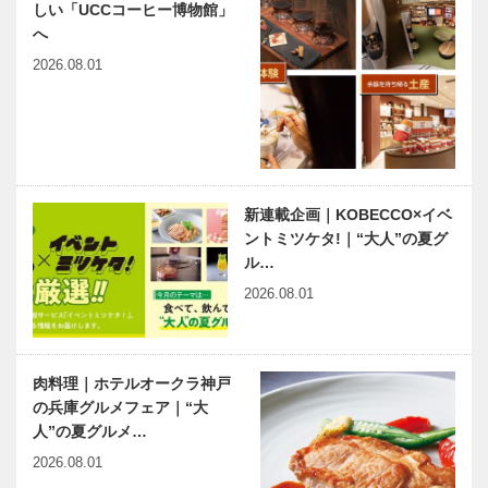
見グルメ｜特
見グルメ｜特
しい「UCCコーヒー博物館」
集-さくら…
集-さく…
へ
神戸精養軒本
Nick 中山手
店｜西洋料理
本店｜BBQ
2026.08.01
｜My
｜My
Favorite お花
Favorite お花
見グルメ｜特
見グルメ｜特
集-さくら満
集-さくら…
神戸ポートピ
ホテルオーク
開…
アホテル テ
ラ神戸 カフ
ィーラウンジ
ェレストラン
新連載企画｜KOBECCO×イベ
ベルクール｜
「カメリア」
ントミツケタ!｜“大人”の夏グ
ココロ華や
｜ココロ華や
ル…
ぐ 春の
ぐ 春の
2026.08.01
ホテルクラウ
六甲山サイレ
Aftern…
Aftern…
ンパレス神
ンスリゾー
戸
ト カフェテ
restaurant
リア｜ココロ
肉料理｜ホテルオークラ神戸
GRILL
華やぐ 春の
の兵庫グルメフェア｜“大
TABLE
Afternoon t…
TOOTH
KITANO
人”の夏グルメ…
with…
TOOTH
CLUB
2026.08.01
maison
ANNEX キ