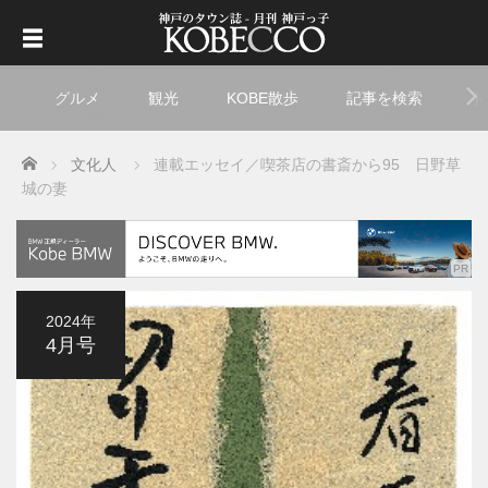
グルメ
観光
KOBE散歩
記事を検索
ト
Home
文化人
連載エッセイ／喫茶店の書斎から95 日野草
城の妻
2024年
4月号