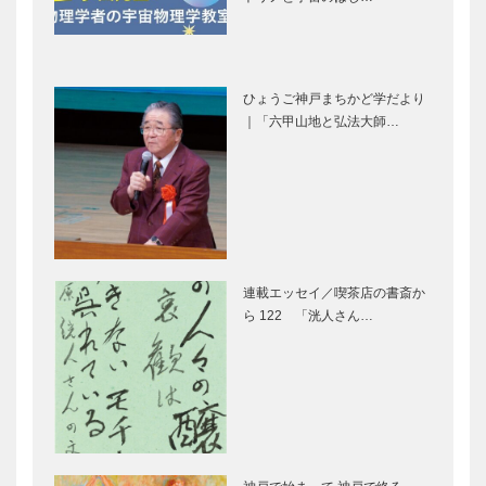
スポット情報
花見スポット
｜特集-さく
情報｜特集-
ら満開春色こ
さくら満開春
神戸総合運動
夙川河川敷緑
うべ
色こうべ…
公園｜兵庫の
地 （夙川公
ひょうご神戸まちかど学だより
桜の名所・お
園）｜兵庫の
｜「六甲山地と弘法大師…
花見スポット
桜の名所・お
情報｜特集-
花見スポット
さくら満開春
情報｜特集-
姫路城｜兵庫
ブティック
色こうべ…
さくら満…
の桜の名所・
セリザワ｜婦
お花見スポッ
人服
ト情報｜特
［KOBECCO
集-さくら満
Selection］
連載エッセイ／喫茶店の書斎か
開春色こうべ
ら 122 「洸人さん…
㊎柴田音吉洋
トアロードデ
服店｜ハンド
リカテッセン
メイド ビス
｜デリカ
ポークテーラ
［KOBECCO
ー
Selection］
［KOBECCO
ゴンチャロフ
永田良介商店
Select…
製菓｜洋菓子
｜オーダーメ