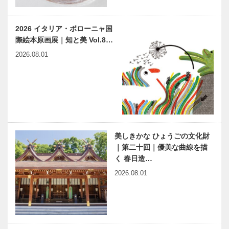
テリアショッ
トータルビュ
プ
ーティーサロ
［KOBECCO
ン
2026 イタリア・ボローニャ国
Selection］
［KOBECCO
際絵本原画展｜知と美 Vol.8…
Selection］
御菓子司 常
マキシン｜帽
2026.08.01
盤堂｜和菓子
子専門店
［KOBECCO
［KOBECCO
Selection］
Selection］
KOBECCO
竹中大工道具
お店訪問｜兵
館 邂逅―時
衛向陽閣
空を超えて｜
美しきかな ひょうごの文化財
第七回｜大工
｜第二十回｜優美な曲線を描
道具鍛冶が込
く 春日造…
めた想い ―
2026.08.01
神戸で始まっ
ブロードウェ
千代鶴…
て 神戸で終
イミュージカ
る ㊻ 知性か
ル『シカゴ』
ら霊性へ
来日公演
2024