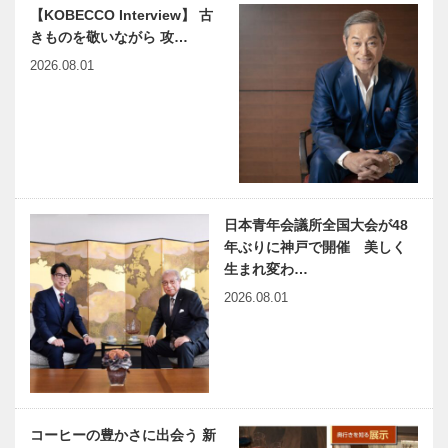
『あまろっ
映画「ｉ ａ
【KOBECCO Interview】 古
く』 人生に
ｉ(アイア
きものを敬いながら 攻…
起こることは
イ)」が神戸
2026.08.01
何でも楽しま
に帰ってきた
な！
｜シネリーブ
ル神戸で公
ビフテキのカ
Belle Table
開、そして
ワムラで
〜ベルターブ
全…
〝本物〟の神
ル〜｜フレン
戸ビーフを
チ｜My
心ゆくまで
Favorite お
日本青年会議所全国大会が48
花…
年ぶりに神戸で開催 美しく
小宇宙食堂
新割烹 丹色
〜しょううち
（Niiro）｜
生まれ変わ…
ゅうしょくど
和食｜My
2026.08.01
う〜｜台湾料
Favorite お花
理｜My
見グルメ｜特
Favorite お
集-さ…
おむすび 芦
三宮一貫楼
花…
屋茶屋｜おむ
元町北店｜中
すび｜My
華料理｜My
Favorite お花
Favorite お花
コーヒーの豊かさに出会う 新