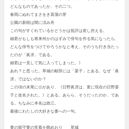
どんなものであったか、その二つ。
春雨にぬれてまさをき菖蒲の芽
公園の新樹は闇に涼み舟
この句がすぐれているかどうかは批評は差し控える。
細君がもしも将来何かのはずみで俳句を作る気になったら、
どんな俳号をつけてやろうかなと考え、そのうち行き当たっ
たのが「眞冴」である。
細君は一見して気に入ってしまった。》
あれ？と思った。草城の献辞には「晏子」とある。なぜ「眞
冴」ではないのか？
この項の末尾に㊟があり、《日野眞冴は、更に現在の日野晏
子と改名された。》とある。あらら、そうだったのか、であ
る。ちなみに本名は政江。
最後にわたしの大好きな妻への一句。
妻の留守妻の常着を眺めおり 草城