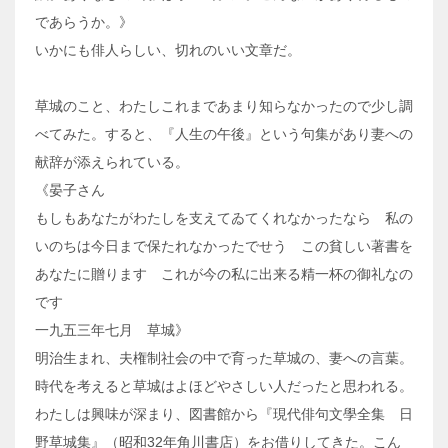
であらうか。》
いかにも俳人らしい、切れのいい文章だ。
草城のこと、わたしこれまであまり知らなかったので少し調
べてみた。すると、『人生の午後』という句集があり妻への
献辞が添えられている。
《晏子さん
もしもあなたがわたしを支えてゐてくれなかったなら 私の
いのちは今日まで保たれなかったでせう この貧しい著書を
あなたに贈ります これが今の私に出来る精一杯の御礼なの
です
一九五三年七月 草城》
明治生まれ、夫権制社会の中で育った草城の、妻への言葉。
時代を考えると草城はよほどやさしい人だったと思われる。
わたしは興味が深まり、図書館から『現代俳句文學全集 日
野草城集』（昭和32年角川書店）をお借りしてきた。こん