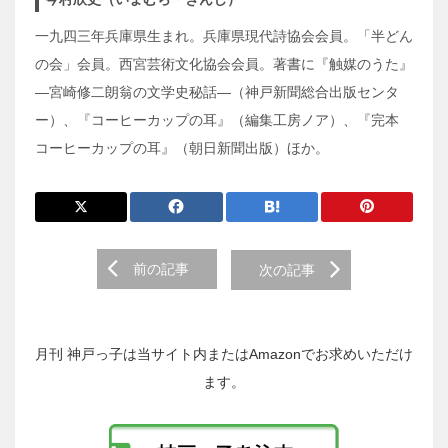
一九四三年兵庫県生まれ。兵庫県現代詩協会会員。「半どん
の会」会員。西宮芸術文化協会会員。著書に『触媒のうた』
―宮崎修二朗翁の文学史秘話―（神戸新聞総合出版センタ
ー）、『コーヒーカップの耳』（編集工房ノア）、『完本
コーヒーカップの耳』（朝日新聞出版）ほか。
前
前の記事
次の記事
後
の
投
稿
月刊 神戸っ子は当サイト内またはAmazonでお求めいただけ
へ
ます。
の
リ
ン