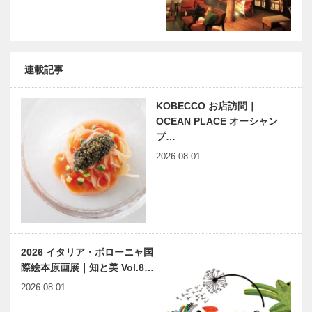
ジェクト
道150年」を
開催
「国際女性デ
兵庫県医師会
連載記事
ーを男性と共
の「みんなの
に 2024」｜
医療社会学」
International
第152回
KOBECCO お店訪問｜
Women’…
OCEAN PLACE オーシャン
プ…
出会いと学びの旅から
神戸のカクシ
Vol.04
ボタン 第
2026.08.01
124回 味の
変化を五感で
楽しむ 本格
中華料理店
連載エッセイ
連載コラム
『百味大厨…
／喫茶店の書
「球友再会」
斎から95
｜Vol.10
2026 イタリア・ボローニャ国
日野草城の妻
際絵本原画展｜知と美 Vol.8…
2026.08.01
長田区新湊川
有馬温泉歴史