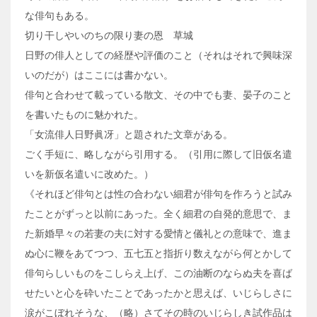
な俳句もある。
切り干しやいのちの限り妻の恩 草城
日野の俳人としての経歴や評価のこと（それはそれで興味深
いのだが）はここには書かない。
俳句と合わせて載っている散文、その中でも妻、晏子のこと
を書いたものに魅かれた。
「女流俳人日野眞冴」と題された文章がある。
ごく手短に、略しながら引用する。（引用に際して旧仮名遣
いを新仮名遣いに改めた。）
《それほど俳句とは性の合わない細君が俳句を作ろうと試み
たことがずっと以前にあった。全く細君の自発的意思で、ま
た新婚早々の若妻の夫に対する愛情と儀礼との意味で、進ま
ぬ心に鞭をあてつつ、五七五と指折り数えながら何とかして
俳句らしいものをこしらえ上げ、この油断のならぬ夫を喜ば
せたいと心を砕いたことであったかと思えば、いじらしさに
涙がこぼれそうな、（略）さてその時のいじらしき試作品は