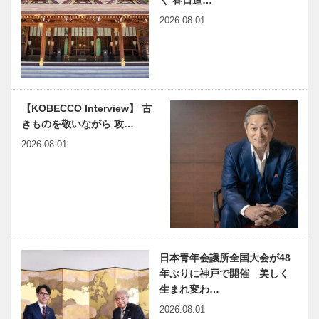
く 春日造…
神戸で始まっ
ブロードウェ
千代鶴…
2026.08.01
て 神戸で終
イミュージカ
る ㊻ 知性か
ル『シカゴ』
ら霊性へ
来日公演
2024
『あまろっ
映画「ｉ ａ
く』 人生に
ｉ(アイア
【KOBECCO Interview】 古
起こることは
イ)」が神戸
きものを敬いながら 攻…
何でも楽しま
に帰ってきた
2026.08.01
な！
｜シネリーブ
ル神戸で公
ビフテキのカ
Belle Table
開、そして
ワムラで
〜ベルターブ
全…
〝本物〟の神
ル〜｜フレン
戸ビーフを
チ｜My
心ゆくまで
Favorite お
花…
日本青年会議所全国大会が48
小宇宙食堂
新割烹 丹色
年ぶりに神戸で開催 美しく
〜しょううち
（Niiro）｜
ゅうしょくど
和食｜My
生まれ変わ…
う〜｜台湾料
Favorite お花
2026.08.01
理｜My
見グルメ｜特