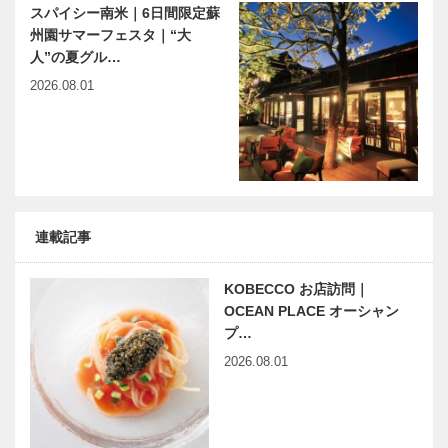
の方が在籍。
スパイシー南米｜6日間限定蘇
コミュニケー
州園サマーフェスタ｜“大
ション能力が
人”の夏グル…
学べた｜神戸
第3回 ドリ
歴史講演会
2026.08.01
ＪＣの…
ーム豚饅プロ
「阪神間の鉄
ジェクト
道150年」を
開催
「国際女性デ
兵庫県医師会
ーを男性と共
の「みんなの
連載記事
に 2024」｜
医療社会学」
International
第152回
Women’…
KOBECCO お店訪問｜
OCEAN PLACE オーシャン
出会いと学びの旅から
神戸のカクシ
プ…
Vol.04
ボタン 第
124回 味の
2026.08.01
変化を五感で
楽しむ 本格
中華料理店
連載エッセイ
連載コラム
『百味大厨…