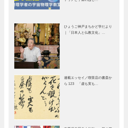
ト情報｜特
｜特集-さく
集-さくら満
ら満開春色こ
妙法寺川公園
須磨浦 山上
開春色こう…
うべ
｜兵庫の桜の
遊園｜兵庫の
ひょうご神戸まちかど学だより
名所・お花見
桜の名所・お
｜「日本人と仏教文化」…
スポット情報
花見スポット
｜特集-さく
情報｜特集-
ら満開春色こ
さくら満開春
神戸総合運動
夙川河川敷緑
うべ
色こうべ…
公園｜兵庫の
地 （夙川公
桜の名所・お
園）｜兵庫の
花見スポット
桜の名所・お
情報｜特集-
花見スポット
連載エッセイ／喫茶店の書斎か
さくら満開春
情報｜特集-
姫路城｜兵庫
ブティック
ら 123 「虚も実も…
色こうべ…
さくら満…
の桜の名所・
セリザワ｜婦
お花見スポッ
人服
ト情報｜特
［KOBECCO
集-さくら満
Selection］
開春色こうべ
㊎柴田音吉洋
トアロードデ
服店｜ハンド
リカテッセン