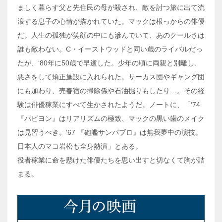
ましく暮らす父と先住民の母が殺され、敵を討つ旅に出て流
浪する息子の心情が描かれていた。マックは根っからの俳優
だ。人生の孤独が笑顔の中にも滲んでいて、あのクールさは
誰も敵わない。C・イーストウッドと同い歳のライバルだっ
たが、‘80年に50歳で早逝した。少年の頃に両親と別離し、
悪さをして矯正施設に入れられた。サーカス団やギャング団
にも加わり、売春宿の掃除係や石油掘りもしたり…。その経
験は俳優稼業にすべて生かされたようだ。ノートに、「‘74
『パピヨン』はリアリズムの極致、マックの黒い歯のメイク
は見習うべき。‘67 『砲艦サンパブロ』は無我夢中の演技。
日本人のマコ岩松も全身熱演」とある。
役者稼業に命を懸けた俳優たちを思い出すと切なくて胸が詰
まる。