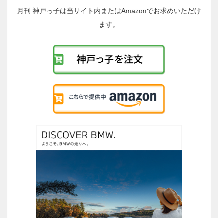
投
稿
月刊 神戸っ子は当サイト内またはAmazonでお求めいただけ
へ
ます。
の
リ
ン
ク