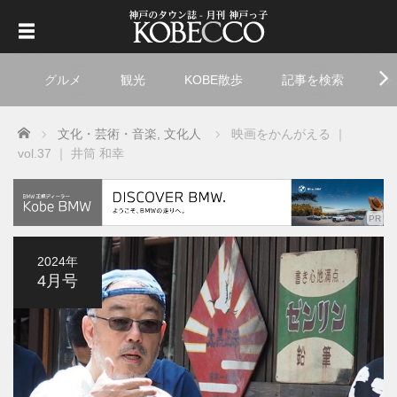
グルメ
観光
KOBE散歩
記事を検索
ト
Home
文化・芸術・音楽
,
文化人
映画をかんがえる ｜
vol.37 ｜ 井筒 和幸
2024年
4月号