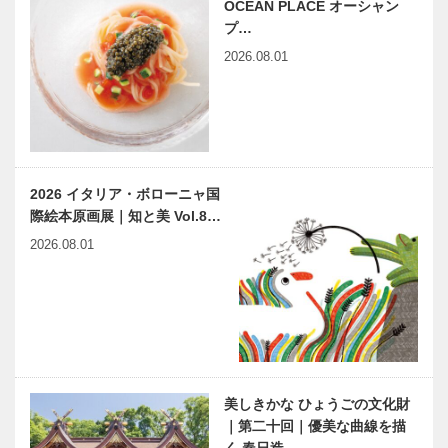
OCEAN PLACE オーシャン
Quadrifoglio
学堂｜メガネ
（クアドリフ
［KOBECCO
プ…
ォリオ）｜ビ
Selection］
2026.08.01
スポークシュ
ーズ
ガゼボ｜イン
アレックス｜
［KOBE…
テリアショッ
トータルビュ
プ
ーティーサロ
［KOBECCO
ン
Selection］
［KOBECCO
2026 イタリア・ボローニャ国
Selection］
際絵本原画展｜知と美 Vol.8…
御菓子司 常
マキシン｜帽
盤堂｜和菓子
子専門店
2026.08.01
［KOBECCO
［KOBECCO
Selection］
Selection］
KOBECCO
竹中大工道具
お店訪問｜兵
館 邂逅―時
衛向陽閣
空を超えて｜
第七回｜大工
美しきかな ひょうごの文化財
道具鍛冶が込
｜第二十回｜優美な曲線を描
めた想い ―