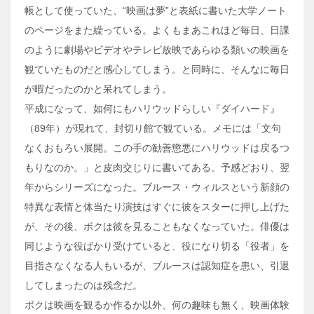
帳として使っていた、“映画は夢”と表紙に書いた大学ノート
のページをまた繰っている。よくもまあこれほど毎日、日課
のように劇場やビデオやテレビ放映であらゆる類いの映画を
観ていたものだと感心してしまう。と同時に、そんなに毎日
が暇だったのかと呆れてしまう。
平成になって、如何にもハリウッドらしい『ダイハード』
（89年）が現れて、封切り館で観ている。メモには「文句
なくおもろい展開。この手の勧善懲悪にハリウッドは戻るつ
もりなのか。」と皮肉交じりに書いてある。予感どおり、翌
年からシリーズになった。ブルース・ウィルスという新顔の
特異な表情と体当たり演技はすぐに彼をスターに押し上げた
が、その後、ボクは彼を見ることもなくなっていた。俳優は
同じような役ばかり受けていると、役になり切る「役者」を
目指さなくなる人もいるが、ブルースは認知症を患い、引退
してしまったのは残念だ。
ボクは映画を観るか作るか以外、何の趣味も無く、映画体験