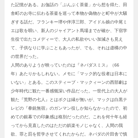
た記憶がある。お伽話の「ぶんぶく茶釜」から想を得た、田
舎町のお寺に伝わる茶釜を巡って本物か偽物かと町中が大騒
ぎする話だ。フランキー堺や伴淳三郎、アイドル娘の中尾ミ
エは歌を唄い、新人のジャイアント馬場までが確か、下宿学
生役で出たコメディーで、大人の私欲やいい加減さも見え
て、子供なりに学ぶこともあったが、でも、それは虚構の中
の世界だった。
人間のありようが映っていたのは『ネバダスミス』（66
年）あたりかもしれない。メモに「マック的な役者は日本に
いない」とある。このスティーブ・マックィーンの西部劇は
少年時代に観た一番感慨深い作品だった。一世代上の大人が
観た『荒野の七人』とはボクは縁が無いが、マックは白黒テ
レビの『拳銃無宿』のガンマン役しか知らなかったので、初
めての銀幕での印象感は格別だったのだ。これを何十年も経
ってから見直したのはただの娯楽モノじゃなく、人間の我
欲、罪と罰を哲学させてくれたからだ。ネバダの片田舎で慎