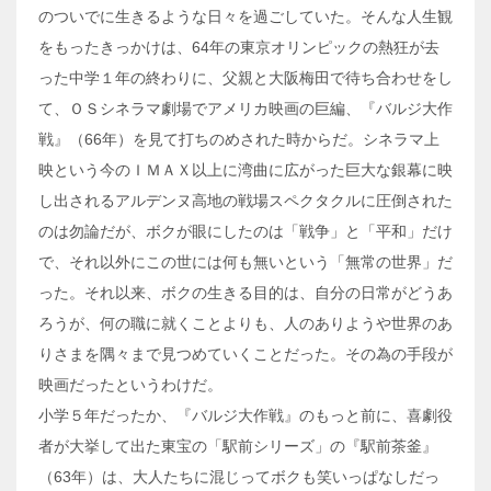
のついでに生きるような日々を過ごしていた。そんな人生観
をもったきっかけは、64年の東京オリンピックの熱狂が去
った中学１年の終わりに、父親と大阪梅田で待ち合わせをし
て、ＯＳシネラマ劇場でアメリカ映画の巨編、『バルジ大作
戦』（66年）を見て打ちのめされた時からだ。シネラマ上
映という今のＩＭＡＸ以上に湾曲に広がった巨大な銀幕に映
し出されるアルデンヌ高地の戦場スペクタクルに圧倒された
のは勿論だが、ボクが眼にしたのは「戦争」と「平和」だけ
で、それ以外にこの世には何も無いという「無常の世界」だ
った。それ以来、ボクの生きる目的は、自分の日常がどうあ
ろうが、何の職に就くことよりも、人のありようや世界のあ
りさまを隅々まで見つめていくことだった。その為の手段が
映画だったというわけだ。
小学５年だったか、『バルジ大作戦』のもっと前に、喜劇役
者が大挙して出た東宝の「駅前シリーズ」の『駅前茶釜』
（63年）は、大人たちに混じってボクも笑いっぱなしだっ