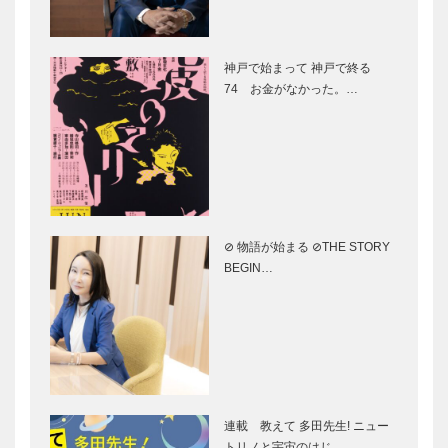
月26日、
代と共に変化
阪神タイガー
特集｜さくら
〝Bril…
する…
ス・才木 浩
満開春色こう
神戸で始まって 神戸で終る
人さんに聞く
べ｜扉
74 お金がなかった。…
｜「初めての
甲子園は３６
０度に観客が
桜のトンネル
北野天満神社
いて、率…
｜兵庫の桜の
｜兵庫の桜の
名所・お花見
名所・お花見
スポット情報
スポット情報
｜特集-さく
｜特集-さく
⊘ 物語が始まる ⊘THE STORY
ら満開春色こ
ら満開春色こ
生田神社｜兵
生田川公園｜
BEGIN…
うべ
うべ
庫の桜の名
兵庫の桜の名
所・お花見ス
所・お花見ス
ポット情報｜
ポット情報｜
特集-さくら
特集-さくら
満開春色こう
満開春色こう
神戸市立王子
神戸護国神社
べ
べ
動物園｜兵庫
｜兵庫の桜の
連載 教えて 多田先生! ニュー
の桜の名所・
名所・お花見
トリノと宇宙のはじ…
お花見スポッ
スポット情報