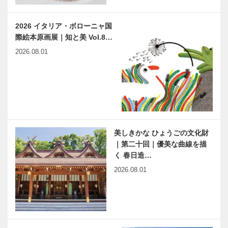
／喫茶店の書
「球友再会」
斎から95
｜Vol.10
日野草城の妻
2026 イタリア・ボローニャ国
際絵本原画展｜知と美 Vol.8…
2026.08.01
長田区新湊川
有馬温泉歴史
公園でアーバ
人物帖 ～其
ンファー
の拾参～ 陳
ム！！｜
舜臣（ちんし
Ujamaa（ウ
ゅんしん）
ジャマー）菜
1924～2015
ベトナム元気
あいまのりすと ～タイム
園
X躍動するア
リミット1時間の小散歩～
美しきかな ひょうごの文化財
ジア 第４回
Vol.4
｜第二十回｜優美な曲線を描
｜ベトナム人
く 春日造…
と共生する
―「角上楼」
2026.08.01
神戸偉人伝外伝 ～知られ
と「井筒楼…
ざる偉業～㊽後編 小松左
京