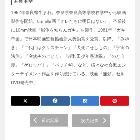
井筒 和幸
1952年奈良県生まれ。奈良県奈良高等学校在学中から映画
製作を開始。8mm映画『オレたちに明日はない』、卒業後
に16mm映画『戦争を知らんガキ』を製作。1981年『ガキ
帝国』で日本映画監督協会新人奨励賞を受賞。以降、『みゆ
き』『二代目はクリスチャン』『犬死にせしもの』『宇宙の
法則』『突然炎のごとく』『岸和田少年愚連隊』『のど自
慢』『ゲロッパ！』『パッチギ!』など、様々な社会派エン
ターテイメント作品を作り続けている。映画『無頼』セル
DVD発売中。
前
前の記事
次の記事
後
の