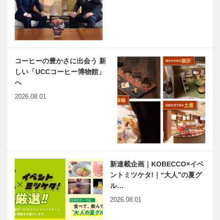
Favorite お
集-さ…
おむすび 芦
三宮一貫楼
花…
屋茶屋｜おむ
元町北店｜中
すび｜My
華料理｜My
Favorite お花
Favorite お花
見グルメ｜特
見グルメ｜特
コーヒーの豊かさに出会う 新
集-さくら…
集-さく…
しい「UCCコーヒー博物館」
神戸精養軒本
Nick 中山手
へ
店｜西洋料理
本店｜BBQ
｜My
｜My
2026.08.01
Favorite お花
Favorite お花
見グルメ｜特
見グルメ｜特
集-さくら満
集-さくら…
神戸ポートピ
ホテルオーク
開…
アホテル テ
ラ神戸 カフ
ィーラウンジ
ェレストラン
ベルクール｜
「カメリア」
新連載企画｜KOBECCO×イベ
ココロ華や
｜ココロ華や
ントミツケタ!｜“大人”の夏グ
ぐ 春の
ぐ 春の
ル…
ホテルクラウ
六甲山サイレ
Aftern…
Aftern…
2026.08.01
ンパレス神
ンスリゾー
戸
ト カフェテ