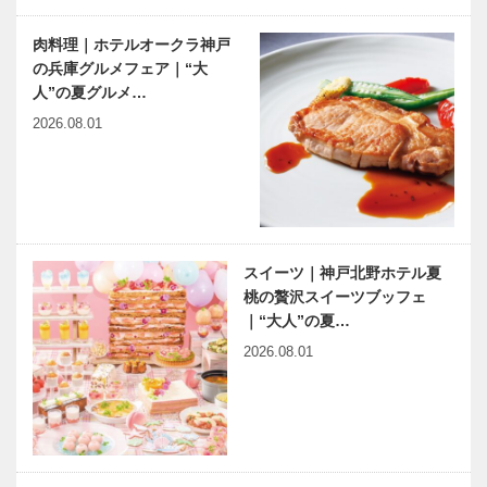
restaurant
リア｜ココロ
GRILL
華やぐ 春の
肉料理｜ホテルオークラ神戸
TABLE
Afternoon t…
TOOTH
KITANO
の兵庫グルメフェア｜“大
with…
TOOTH
CLUB
人”の夏グルメ…
maison
ANNEX キ
2026.08.01
15th（トゥー
タノ クラブ
ストゥース
アネックス｜
メゾン ジュ
ココロ華や
平尾工務店の
早逝の女流作
ウ…
ぐ 春…
木のすまいで
家 久坂葉子
家族の安心と
はとまらない
国土の安全を
｜vol.9 川崎
スイーツ｜神戸北野ホテル夏
｜平尾工務店
家の久坂葉子
桃の贅沢スイーツブッフェ
映画をかんが
連載 教えて
｜“大人”の夏…
える ｜
多田先生! ニ
2026.08.01
vol.37 ｜ 井
ュートリノと
筒 和幸
宇宙のはじま
り｜〜第10
回〜
JCでは様々
今月の映画と
な年齢･職種
本