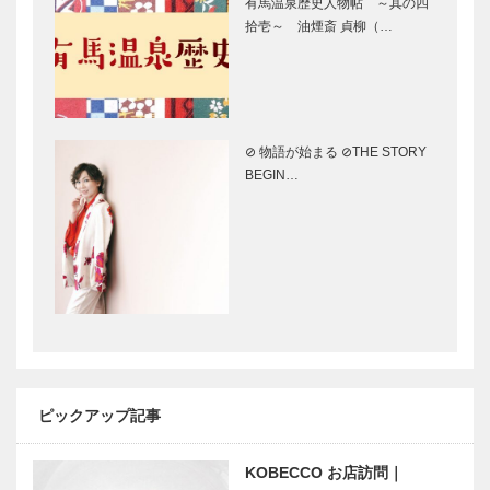
メイド ビス
有馬温泉歴史人物帖 ～其の四
｜デリカ
ポークテーラ
拾壱～ 油煙斎 貞柳（…
［KOBECCO
ー
Selection］
［KOBECCO
ゴンチャロフ
永田良介商店
Select…
製菓｜洋菓子
｜オーダーメ
［KOBECCO
イド家具
⊘ 物語が始まる ⊘THE STORY
Selection］
［KOBECCO
BEGIN…
Selection］
フラウコウベ
神戸御影メゾ
｜ジュエリー
ンデコール｜
&アクセサリ
オートクチュ
ー
ールインテリ
［KOBECCO
ア
Selecti…
［KOBECCO
STUDIO
ボックサン｜
Select…
KIICHI｜革小
神戸洋藝菓子
物
［KOBECCO
［KOBECCO
Selection］
ピックアップ記事
Selection］
KOBECCO お店訪問｜
il
マイスター大