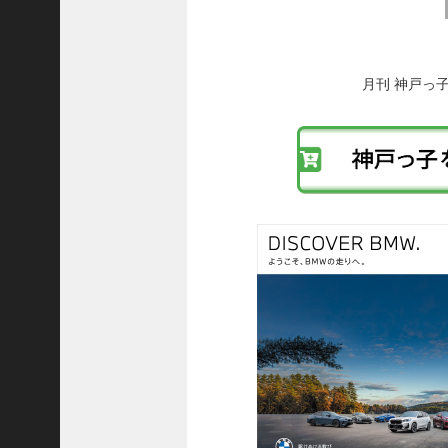
8
後
代
の
理
投
事
稿
月刊 神戸っ
長
へ
＞
の
リ
ン
ク
ホーム
トピックス
KOBE散歩
記事を検索
バックナンバー
編集部ブログ
「神戸っ子」会員企業