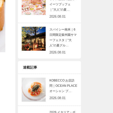
イーツブッフェ
｜“大人”の夏…
2026.08.01
スパイシー南米｜6
日間限定蘇州園サマ
ーフェスタ｜“大
人”の夏グル…
2026.08.01
連載記事
KOBECCO お店訪
問｜OCEAN PLACE
オーシャン プ…
2026.08.01
2026 イタリア・ボ