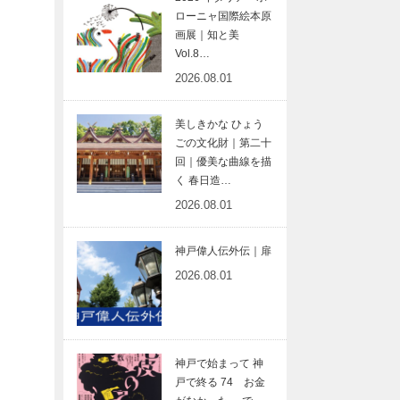
ローニャ国際絵本原
画展｜知と美
Vol.8…
2026.08.01
美しきかな ひょう
ごの文化財｜第二十
回｜優美な曲線を描
く 春日造…
2026.08.01
神戸偉人伝外伝｜扉
2026.08.01
神戸で始まって 神
戸で終る 74 お金