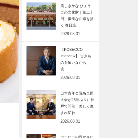
美しきかな ひょう
ごの文化財｜第二十
回｜優美な曲線を描
く 春日造…
2026.08.01
【KOBECCO
Interview】 古きも
のを敬いながら
攻…
2026.08.01
日本青年会議所全国
大会が48年ぶりに神
戸で開催 美しく生
まれ変わ…
2026.08.01
コーヒーの豊かさに