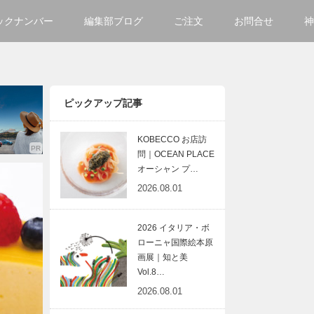
ックナンバー
編集部ブログ
ご注文
お問合せ
神
ご購入方法について
会社
掲載・広告について
サイ
ピックアップ記事
KOBECCO お店訪
問｜OCEAN PLACE
オーシャン プ…
2026.08.01
2026 イタリア・ボ
ローニャ国際絵本原
画展｜知と美
Vol.8…
2026.08.01