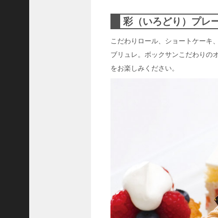
ャ
ー
彩（いろどり）プレ
ナ
リ
こだわりロール、ショートケーキ
ス
ブリュレ。ボックサンこだわりの
ト
をお楽しみください。
＞
＜
対
談
＞
上
島
達
司
＜
U
C