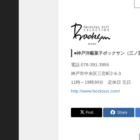
隆
昌
＜
一
般
社
団
■神戸洋藝菓子ボックサン（三ノ
法
電話:078-391-3955
人
神
神戸市中央区三宮町2-6-3
戸
11時～19時30分 定休日 元日
青
http://www.bocksun.com/
年
会
議
Post
Share
所
第
6
前