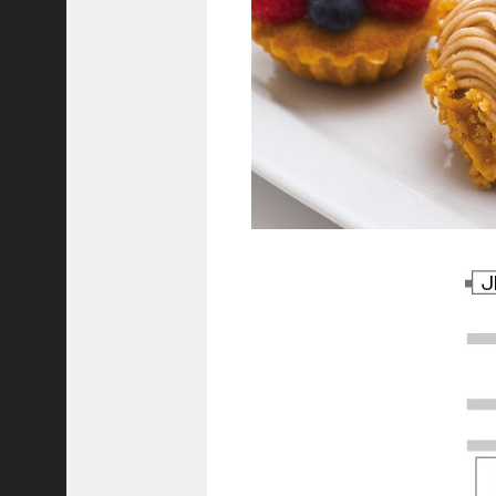
C
ジ
ャ
パ
ン
株
式
会
社
代
表
取
締
役
会
長
＞
松
井