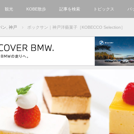
観光
KOBE散歩
記事を検索
トピックス
バ
カテゴリ一覧
パン
,
神戸
ボックサン｜神戸洋藝菓子［KOBECCO Selection］
KOBECCO Selection
グルメ
お洒落・ファッション
楽しむ
観光
文化・芸術・音楽
住環境
街
人