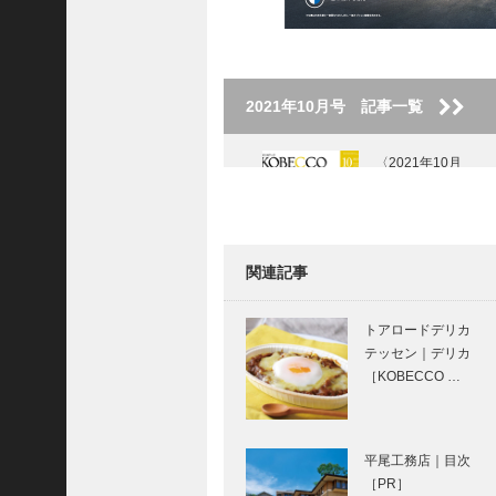
ご注文フォーム
ご購入方法について
掲載・広告について
2021年10月号 記事一覧
ご意見・お問い合わせ
〈2021年10月
「神戸っ子」とは
号〉
会社概要
サイトポリシー
関連記事
私の神戸みやげ｜
個人情報の取扱いについて
神戸 箸屋｜亀甲箸
トアロードデリカ
と錫製箸置き
特定商取引法に基づく表記
テッセン｜デリカ
［KOBECCO …
Facebook
Instagram
神戸で始まって 神
戸で終る ⑳
平尾工務店｜目次
［PR］