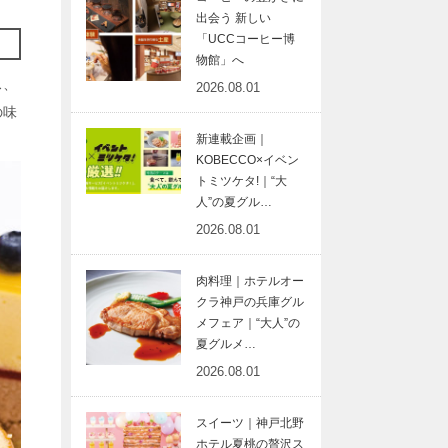
出会う 新しい
「UCCコーヒー博
物館」へ
ス、
2026.08.01
の味
新連載企画｜
KOBECCO×イベン
トミツケタ!｜“大
人”の夏グル…
2026.08.01
肉料理｜ホテルオー
クラ神戸の兵庫グル
メフェア｜“大人”の
夏グルメ…
2026.08.01
スイーツ｜神戸北野
ホテル夏桃の贅沢ス