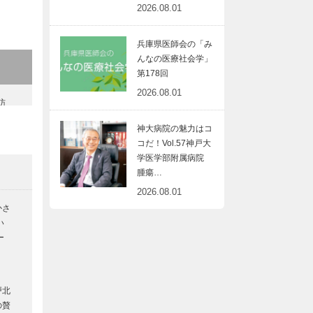
2026.08.01
兵庫県医師会の「み
んなの医療社会学」
第178回
2026.08.01
訪
神大病院の魅力はコ
コだ！Vol.57神戸大
学医学部附属病院
腫瘍…
魅
2026.08.01
かさ
い
ー
だ
自
戸北
の贅