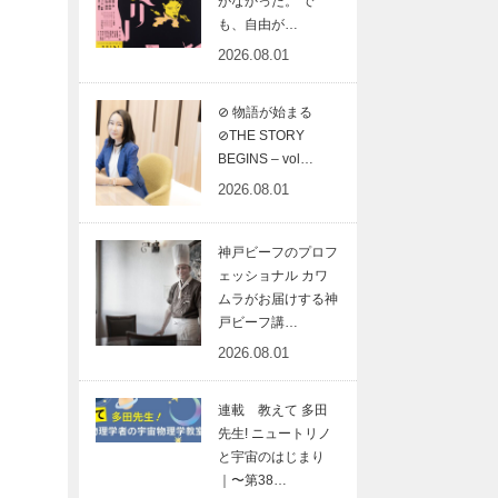
がなかった。 で
も、自由が…
2026.08.01
⊘ 物語が始まる
⊘THE STORY
BEGINS – vol…
2026.08.01
神戸ビーフのプロフ
ェッショナル カワ
ムラがお届けする神
戸ビーフ講…
2026.08.01
連載 教えて 多田
先生! ニュートリノ
と宇宙のはじまり
｜〜第38…