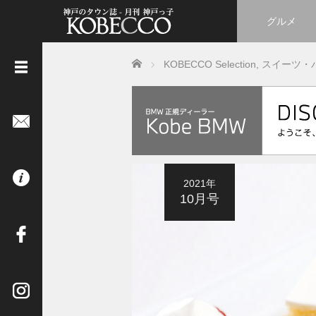
グルメ
Home
KOBECCO Selection
,
スイーツ・
《
立
ち
読
み
は
2021年
コ
10月号
チ
ラ
》
イ
ン
タ