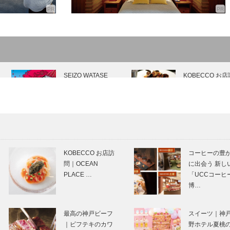
SEIZO WATASE
KOBECCO お店
The Art Story
問｜BARMOS
Vol.10
KOBEパンさんぽ
ノースウッズに
｜Vol.33 日々ケル
せられて Vol. 27
KOBECCO お店訪
コーヒーの豊
ン
問｜OCEAN
に出会う 新し
PLACE …
「UCCコーヒ
博…
⊘ 物語が始まる
ジュエリーの光
⊘THE STORY
から表現できる
最高の神戸ビーフ
スイーツ｜神
BEGINS –
然の輝き
｜ビフテキのカワ
野ホテル夏桃
vol.12 作家 筒…