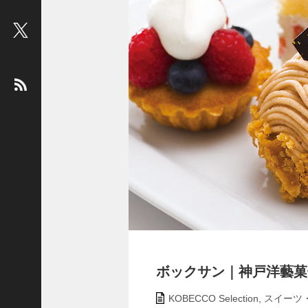
ビ
ュ
ー
：
松
平
健
＜
俳
優
＞
堤
未
果
＜
国
ボックサン｜神戸洋藝菓子［K
際
ジ
KOBECCO Selection
,
スイーツ